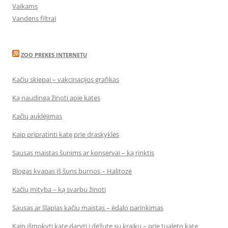
Vaikams
Vandens filtrai
ZOO PREKES INTERNETU
Kačių skiepai – vakcinacijos grafikas
Ką naudinga žinoti apie kates
Kačių auklėjimas
Kaip pripratinti katę prie draskyklės
Sausas maistas šunims ar konservai – ką rinktis
Blogas kvapas iš šuns burnos – Halitozė
Kačių mityba – ką svarbu žinoti
Sausas ar šlapias kačių maistas – ėdalo parinkimas
Kaip išmokyti katę daryti į dėžutę su kraiku – prie tualeto katę