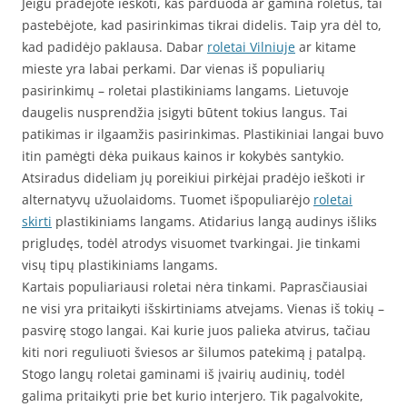
Jeigu pradėjote ieškoti, kas parduoda ar gamina roletus, tai
pastebėjote, kad pasirinkimas tikrai didelis. Taip yra dėl to,
kad padidėjo paklausa. Dabar
roletai Vilniuje
ar kitame
mieste yra labai perkami. Dar vienas iš populiarių
pasirinkimų – roletai plastikiniams langams. Lietuvoje
daugelis nusprendžia įsigyti būtent tokius langus. Tai
patikimas ir ilgaamžis pasirinkimas. Plastikiniai langai buvo
itin pamėgti dėka puikaus kainos ir kokybės santykio.
Atsiradus dideliam jų poreikiui pirkėjai pradėjo ieškoti ir
alternatyvų užuolaidoms. Tuomet išpopuliarėjo
roletai
skirti
plastikiniams langams. Atidarius langą audinys išliks
prigludęs, todėl atrodys visuomet tvarkingai. Jie tinkami
visų tipų plastikiniams langams.
Kartais populiariausi roletai nėra tinkami. Paprasčiausiai
ne visi yra pritaikyti išskirtiniams atvejams. Vienas iš tokių –
pasvirę stogo langai. Kai kurie juos palieka atvirus, tačiau
kiti nori reguliuoti šviesos ar šilumos patekimą į patalpą.
Stogo langų roletai gaminami iš įvairių audinių, todėl
galima pritaikyti prie bet kurio interjero. Tik pagalvokite,