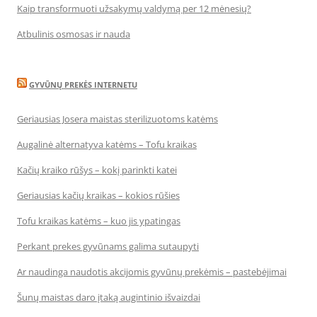
Kaip transformuoti užsakymų valdymą per 12 mėnesių?
Atbulinis osmosas ir nauda
GYVŪNŲ PREKĖS INTERNETU
Geriausias Josera maistas sterilizuotoms katėms
Augalinė alternatyva katėms – Tofu kraikas
Kačių kraiko rūšys – kokį parinkti katei
Geriausias kačių kraikas – kokios rūšies
Tofu kraikas katėms – kuo jis ypatingas
Perkant prekes gyvūnams galima sutaupyti
Ar naudinga naudotis akcijomis gyvūnų prekėmis – pastebėjimai
Šunų maistas daro įtaką augintinio išvaizdai