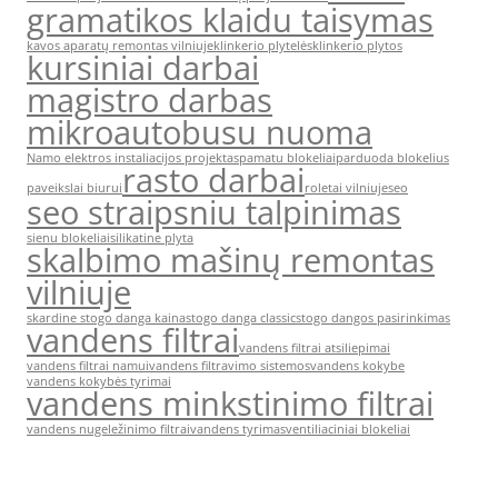
gramatikos klaidu taisymas
kavos aparatų remontas vilniuje
klinkerio plytelės
klinkerio plytos
kursiniai darbai
magistro darbas
mikroautobusu nuoma
Namo elektros instaliacijos projektas
pamatu blokeliai
parduoda blokelius
rasto darbai
paveikslai biurui
roletai vilniuje
seo
seo straipsniu talpinimas
sienu blokeliai
silikatine plyta
skalbimo mašinų remontas
vilniuje
skardine stogo danga kaina
stogo danga classic
stogo dangos pasirinkimas
vandens filtrai
vandens filtrai atsiliepimai
vandens filtrai namui
vandens filtravimo sistemos
vandens kokybe
vandens kokybės tyrimai
vandens minkstinimo filtrai
vandens nugeležinimo filtrai
vandens tyrimas
ventiliaciniai blokeliai