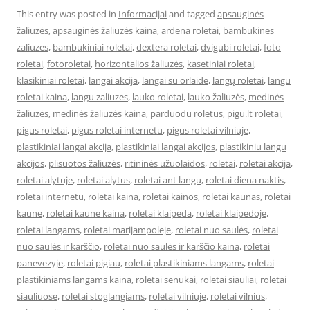
This entry was posted in
Informacijai
and tagged
apsauginės
žaliuzės
,
apsauginės žaliuzės kaina
,
ardena roletai
,
bambukines
zaliuzes
,
bambukiniai roletai
,
dextera roletai
,
dvigubi roletai
,
foto
roletai
,
fotoroletai
,
horizontalios žaliuzės
,
kasetiniai roletai
,
klasikiniai roletai
,
langai akcija
,
langai su orlaide
,
langų roletai
,
langu
roletai kaina
,
langu zaliuzes
,
lauko roletai
,
lauko žaliuzės
,
medinės
žaliuzės
,
medinės žaliuzės kaina
,
parduodu roletus
,
pigu.lt roletai
,
pigus roletai
,
pigus roletai internetu
,
pigus roletai vilniuje
,
plastikiniai langai akcija
,
plastikiniai langai akcijos
,
plastikiniu langu
akcijos
,
plisuotos žaliuzės
,
ritininės užuolaidos
,
roletai
,
roletai akcija
,
roletai alytuje
,
roletai alytus
,
roletai ant langu
,
roletai diena naktis
,
roletai internetu
,
roletai kaina
,
roletai kainos
,
roletai kaunas
,
roletai
kaune
,
roletai kaune kaina
,
roletai klaipeda
,
roletai klaipedoje
,
roletai langams
,
roletai marijampoleje
,
roletai nuo saulės
,
roletai
nuo saulės ir karščio
,
roletai nuo saulės ir karščio kaina
,
roletai
panevezyje
,
roletai pigiau
,
roletai plastikiniams langams
,
roletai
plastikiniams langams kaina
,
roletai senukai
,
roletai siauliai
,
roletai
siauliuose
,
roletai stoglangiams
,
roletai vilniuje
,
roletai vilnius
,