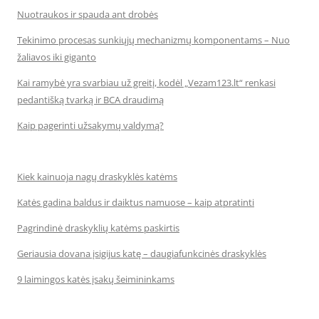
Nuotraukos ir spauda ant drobės
Tekinimo procesas sunkiųjų mechanizmų komponentams – Nuo
žaliavos iki giganto
Kai ramybė yra svarbiau už greitį, kodėl „Vezam123.lt“ renkasi
pedantišką tvarką ir BCA draudimą
Kaip pagerinti užsakymų valdymą?
Kiek kainuoja nagų draskyklės katėms
Katės gadina baldus ir daiktus namuose – kaip atpratinti
Pagrindinė draskyklių katėms paskirtis
Geriausia dovana įsigijus katę – daugiafunkcinės draskyklės
9 laimingos katės įsakų šeimininkams