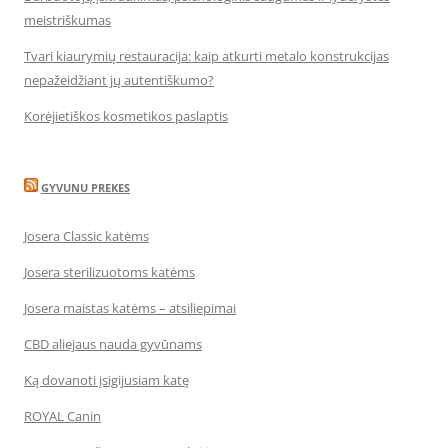
meistriškumas
Tvari kiaurymių restauracija: kaip atkurti metalo konstrukcijas
nepažeidžiant jų autentiškumo?
Korėjietiškos kosmetikos paslaptis
GYVUNU PREKES
Josera Classic katėms
Josera sterilizuotoms katėms
Josera maistas katėms – atsiliepimai
CBD aliejaus nauda gyvūnams
Ką dovanoti įsigijusiam katę
ROYAL Canin