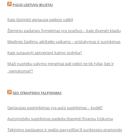
PIGUS LEKTUVU BILIETAI
Kaip išsirinkti geriausią pelėsio valiklį
Žieminių padangų žymėjimas yra svarbus – kaip išvengti klaidų
Medinės žaidimų aikštelės vaikams – pristatymas ir surinkimas
Kaip sutaupyti aptveriant kaimo sodybą?
Maži nuotekų valymo įrenginiai gali veikti ne tik tyliai, bet ir
„nematomai‘‘?
SEO STRAIPSNIU TALPINIMAS
Geriausias pasirinkimas yra auto supirkimas – kodėl?
Automobilių supirkimas padeda išspręsti finansų trūkumą
Tekinimo paslaugos ir realūs pavyzdžiai iš sunkiosios pramonės