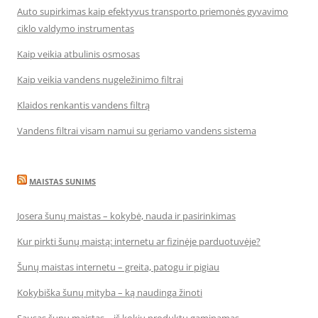
Auto supirkimas kaip efektyvus transporto priemonės gyvavimo
ciklo valdymo instrumentas
Kaip veikia atbulinis osmosas
Kaip veikia vandens nugeležinimo filtrai
Klaidos renkantis vandens filtrą
Vandens filtrai visam namui su geriamo vandens sistema
MAISTAS SUNIMS
Josera šunų maistas – kokybė, nauda ir pasirinkimas
Kur pirkti šunų maistą: internetu ar fizinėje parduotuvėje?
Šunų maistas internetu – greita, patogu ir pigiau
Kokybiška šunų mityba – ką naudinga žinoti