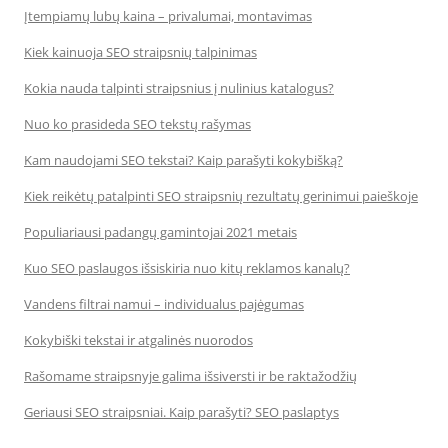
Įtempiamų lubų kaina – privalumai, montavimas
Kiek kainuoja SEO straipsnių talpinimas
Kokia nauda talpinti straipsnius į nulinius katalogus?
Nuo ko prasideda SEO tekstų rašymas
Kam naudojami SEO tekstai? Kaip parašyti kokybišką?
Kiek reikėtų patalpinti SEO straipsnių rezultatų gerinimui paieškoje
Populiariausi padangų gamintojai 2021 metais
Kuo SEO paslaugos išsiskiria nuo kitų reklamos kanalų?
Vandens filtrai namui – individualus pajėgumas
Kokybiški tekstai ir atgalinės nuorodos
Rašomame straipsnyje galima išsiversti ir be raktažodžių
Geriausi SEO straipsniai. Kaip parašyti? SEO paslaptys