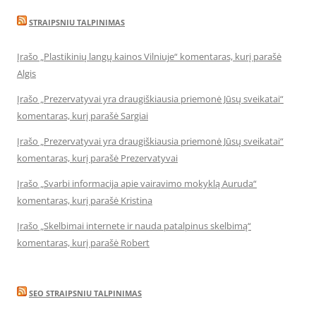
STRAIPSNIU TALPINIMAS
Įrašo „Plastikinių langų kainos Vilniuje“ komentaras, kurį parašė
Algis
Įrašo „Prezervatyvai yra draugiškiausia priemonė Jūsų sveikatai“
komentaras, kurį parašė Sargiai
Įrašo „Prezervatyvai yra draugiškiausia priemonė Jūsų sveikatai“
komentaras, kurį parašė Prezervatyvai
Įrašo „Svarbi informacija apie vairavimo mokyklą Auruda“
komentaras, kurį parašė Kristina
Įrašo „Skelbimai internete ir nauda patalpinus skelbimą“
komentaras, kurį parašė Robert
SEO STRAIPSNIU TALPINIMAS