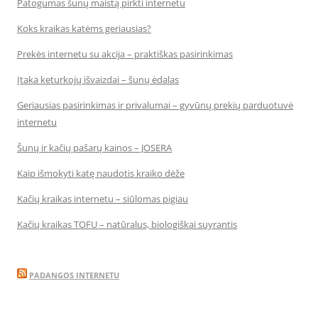
Patogumas šunų maistą pirkti internetu
Koks kraikas katėms geriausias?
Prekės internetu su akcija – praktiškas pasirinkimas
Įtaka keturkojų išvaizdai – šunų ėdalas
Geriausias pasirinkimas ir privalumai – gyvūnų prekių parduotuvė
internetu
Šunų ir kačių pašarų kainos – JOSERA
Kaip išmokyti katę naudotis kraiko dėže
Kačių kraikas internetu – siūlomas pigiau
Kačių kraikas TOFU – natūralus, biologiškai suyrantis
PADANGOS INTERNETU