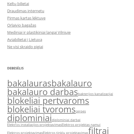
Keltų bilietai
Draudimas internetu
Pirmas kartas lėktuve
Orlaivio bagažas
Mediniai ir plastikiniai langai Vilniuje
Aviabilietai į Lietuvą
Ne visi skraido pigiai
DEBESĖLIS
bakalauras
bakalauro
bakalauro darbas
bakterijos kanalizacijai
blokeliai pertvaroms
blokeliai tvoroms
cerpes
diplominiai
diplominiai darbai
Elektros instaliacijos projektavimas
Elektros projektas namui
filtrai
Elektros projektavimas
Elektros tinklų projektavimas