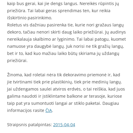
kaip bus gerai, kai jie dengs langus. Nereikės rūpintis jų
priežiūra. Tai labai geras sprendimas ten, kur reikia
išskirtinio pasirinkimo.
Roletus vis dažniau pasirenka tie, kurie nori gražaus langų
dekoro, tačiau nenori skirti daug laiko priežiūrai. Jų audinys
nereikalauja skalbimo ar lyginimo. Tai labai patogu, kuomet
namuose yra daugybė langų. Juk norisi ne tik gražių langų,
bet ir to, kad kuo mažiau laiko būtų skiriama jų uždangų
priežiūrai.
Žinoma, kad roletai nėra tik dekoravimo priemonė ir, kad
jie tvirtinami tiek prie plastikinių, tiek prie medinių langų.
Jai uždengamos saulei atviros erdvės, o tai reiškia, kad juos
galima naudoti ir įstiklintame balkone ar terasoje, kuriose
taip pat yra sumontuoti langai ar stiklo paketai. Daugiau
informacijos rasite
ČIA
.
Straipsnis patalpintas:
2015-04-04