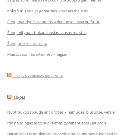
Sausas šunų maistas – iš kokių produktų gaminamas
Koks šunų ėdalas geriausias – sausas maistas
Šunų maudynės vandens telkiniuose – svarbu žinoti
Šunų mityba – tinkamiausias sausas maistas
Šunų prekės internetu
Maistas šunims internetu – pigiau
PREKĖS GYVŪNAMS INTERNETU
IEŠKOM
Nuotraukos spauda ant drobės – namuose, biuruose, versle
Itin naudingas auto supirkimas gyvenantiems Lietuvoje
Darbuotojų įsitraukimas, psichologinis saugumas ir lyderystės