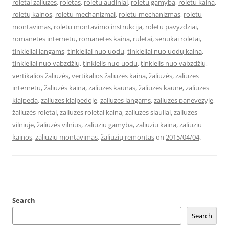
roletai zaliuzes
,
roletas
,
roletu audiniai
,
roletu gamyba
,
roletu kaina
,
roletų kainos
,
roletu mechanizmai
,
roletu mechanizmas
,
roletu
montavimas
,
roletu montavimo instrukcija
,
roletu pavyzdziai
,
romanetes internetu
,
romanetes kaina
,
ruletai
,
senukai roletai
,
tinkleliai langams
,
tinkleliai nuo uodu
,
tinkleliai nuo uodų kaina
,
tinkleliai nuo vabzdžių
,
tinklelis nuo uodu
,
tinklelis nuo vabzdžių
,
vertikalios žaliuzės
,
vertikalios žaliuzės kaina
,
žaliuzės
,
zaliuzes
internetu
,
žaliuzės kaina
,
zaliuzes kaunas
,
žaliuzės kaune
,
zaliuzes
klaipeda
,
zaliuzes klaipedoje
,
zaliuzes langams
,
zaliuzes panevezyje
,
žaliuzės roletai
,
zaliuzes roletai kaina
,
zaliuzes siauliai
,
zaliuzes
vilniuje
,
žaliuzės vilnius
,
zaliuziu gamyba
,
zaliuziu kaina
,
zaliuziu
kainos
,
zaliuziu montavimas
,
žaliuzių remontas
on
2015/04/04
.
Search
Search