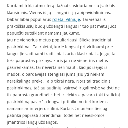
Kurdami tokią atmosferą dažnai susiduriame su įvairiais
klausimais. Vienas iš jų – langai ir jų apipavidalinimas.
Dabar labai populiarūs
roletai Vilniuje
. Tai vienas iš
praktiškiausių būdų uždengti langus ir tuo pat metu juos
papuošti suteikiant namams jaukumo.
Jau ne vienerius metus populiariausi išlieka tradiciniai
pasirinkimai. Tai roletai, kurie lengvai pritvirtinami prie
lango. Jie vadinami tradiciniais arba klasikiniais. Jeigu, tai
toks paprastas pirkinys, kuris jau ne vienerius metus
pasirenkamas, tai neverta nerimauti, kad jis išėjęs iš
mados, o pardavėjas stengiasi jums įsiūlyti niekam
nereikalingą prekę. Taip tikrai nėra. Nors tai tradicinis
pasirinkimas, tačiau audinių įvairovė ir galimybė valdyti ne
tik paprasta grandinėle, bet ir elektros pavara tokį tradicinį
pasirinkimą paverčia lengvai pritaikomu bet kuriems
namams ar interjero stiliui. Kartais žmonėms tiesiog
patinka paprasti sprendimai, todėl net neieškomos
įmantrios langų uždangos.