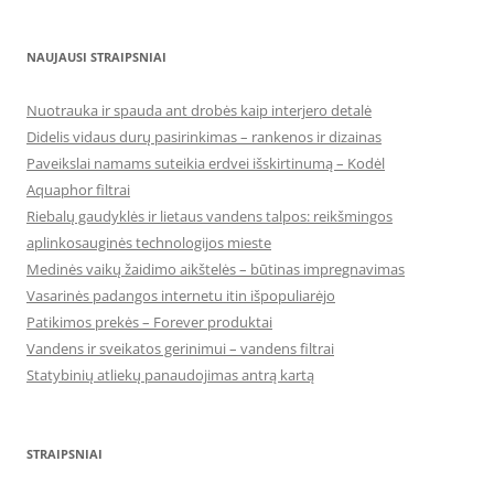
NAUJAUSI STRAIPSNIAI
Nuotrauka ir spauda ant drobės kaip interjero detalė
Didelis vidaus durų pasirinkimas – rankenos ir dizainas
Paveikslai namams suteikia erdvei išskirtinumą – Kodėl
Aquaphor filtrai
Riebalų gaudyklės ir lietaus vandens talpos: reikšmingos
aplinkosauginės technologijos mieste
Medinės vaikų žaidimo aikštelės – būtinas impregnavimas
Vasarinės padangos internetu itin išpopuliarėjo
Patikimos prekės – Forever produktai
Vandens ir sveikatos gerinimui – vandens filtrai
Statybinių atliekų panaudojimas antrą kartą
STRAIPSNIAI