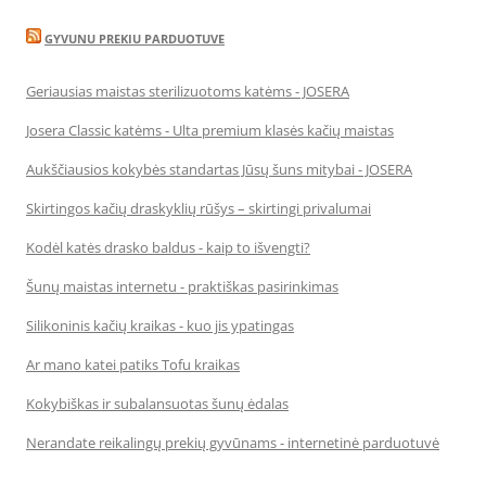
GYVUNU PREKIU PARDUOTUVE
Geriausias maistas sterilizuotoms katėms - JOSERA
Josera Classic katėms - Ulta premium klasės kačių maistas
Aukščiausios kokybės standartas Jūsų šuns mitybai - JOSERA
Skirtingos kačių draskyklių rūšys – skirtingi privalumai
Kodėl katės drasko baldus - kaip to išvengti?
Šunų maistas internetu - praktiškas pasirinkimas
Silikoninis kačių kraikas - kuo jis ypatingas
Ar mano katei patiks Tofu kraikas
Kokybiškas ir subalansuotas šunų ėdalas
Nerandate reikalingų prekių gyvūnams - internetinė parduotuvė