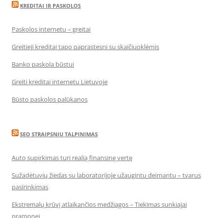
KREDITAI IR PASKOLOS
Paskolos internetu – greitai
Greitieji kreditai tapo paprastesni su skaičiuoklėmis
Banko paskola būstui
Greiti kreditai internetu Lietuvoje
Būsto paskolos palūkanos
SEO STRAIPSNIU TALPINIMAS
Auto supirkimas turi realią finansinę vertę
Sužadėtuvių žiedas su laboratorijoje užaugintu deimantu – tvarus
pasirinkimas
Ekstremalų krūvį atlaikančios medžiagos – Tiekimas sunkiajai
pramonei