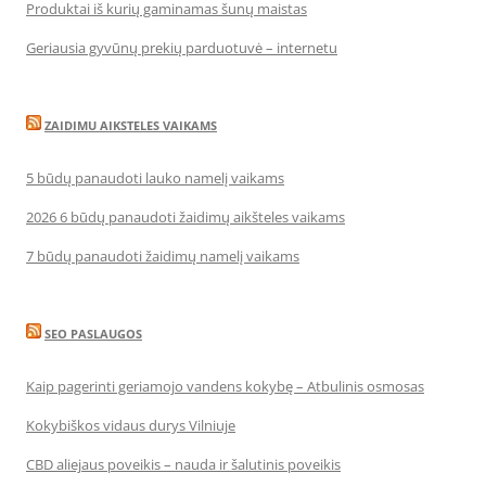
Produktai iš kurių gaminamas šunų maistas
Geriausia gyvūnų prekių parduotuvė – internetu
ZAIDIMU AIKSTELES VAIKAMS
5 būdų panaudoti lauko namelį vaikams
2026 6 būdų panaudoti žaidimų aikšteles vaikams
7 būdų panaudoti žaidimų namelį vaikams
SEO PASLAUGOS
Kaip pagerinti geriamojo vandens kokybę – Atbulinis osmosas
Kokybiškos vidaus durys Vilniuje
CBD aliejaus poveikis – nauda ir šalutinis poveikis