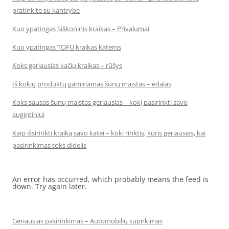
pratinkite su kantrybe
Kuo ypatingas Silikoninis kraikas – Privalumai
Kuo ypatingas TOFU kraikas katėms
Koks geriausias kačių kraikas – rūšys
Iš kokių produktų gaminamas šunų maistas – ėdalas
Koks sausas šunų maistas geriausias – kokį pasirinkti savo
augintiniui
Kaip išsirinkti kraiką savo katei – kokį rinktis, kuris geriausias, kai
pasirinkimas toks didelis
An error has occurred, which probably means the feed is
down. Try again later.
Geriausias pasirinkimas – Automobilių supirkimas