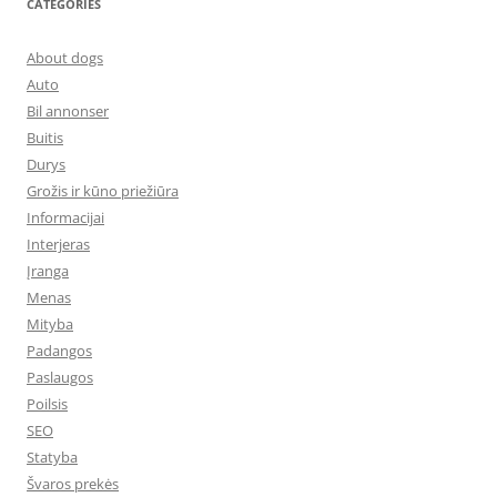
CATEGORIES
About dogs
Auto
Bil annonser
Buitis
Durys
Grožis ir kūno priežiūra
Informacijai
Interjeras
Įranga
Menas
Mityba
Padangos
Paslaugos
Poilsis
SEO
Statyba
Švaros prekės