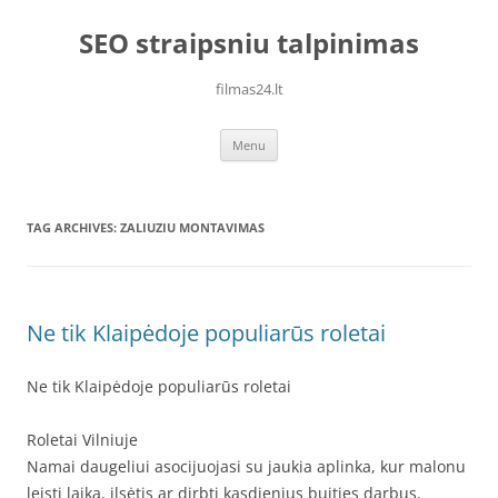
Skip
to
SEO straipsniu talpinimas
content
filmas24.lt
Menu
TAG ARCHIVES:
ZALIUZIU MONTAVIMAS
Ne tik Klaipėdoje populiarūs roletai
Ne tik Klaipėdoje populiarūs roletai
Roletai Vilniuje
Namai daugeliui asocijuojasi su jaukia aplinka, kur malonu
leisti laiką, ilsėtis ar dirbti kasdienius buities darbus.