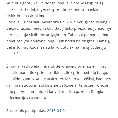
kaip bus gerai, kai jie dengs langus. Nereikės rūpintis jų
priežiūra. Tai labai geras sprendimas ten, kur reikia
išskirtinio pasirinkimo.
Roletus vis dažniau pasirenka tie, kurie nori gražaus langų
dekoro, tačiau nenori skirti daug laiko priežiūrai. Jų audinys
nereikalauja skalbimo ar lyginimo. Tai labai patogu, kuomet
namuose yra daugybė langų. Juk norisi ne tik gražių langų,
bet ir to, kad kuo mažiau laiko būtų skiriama jų uždangų
priežiūrai.
Žinoma, kad roletai nėra tik dekoravimo priemonė ir, kad
jie tvirtinami tiek prie plastikinių, tiek prie medinių langų.
Jai uždengamos saulei atviros erdvės, o tai reiškia, kad juos
galima naudoti ir įstiklintame balkone ar terasoje, kuriose
taip pat yra sumontuoti langai ar stiklo paketai. Daugiau
informacijos rasite
ČIA
.
Straipsnis patalpintas:
2015-04-04