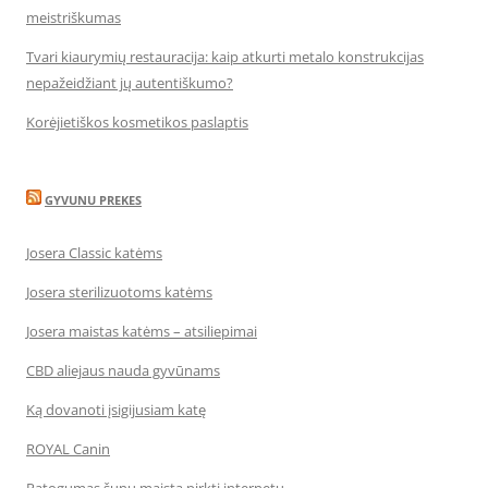
meistriškumas
Tvari kiaurymių restauracija: kaip atkurti metalo konstrukcijas
nepažeidžiant jų autentiškumo?
Korėjietiškos kosmetikos paslaptis
GYVUNU PREKES
Josera Classic katėms
Josera sterilizuotoms katėms
Josera maistas katėms – atsiliepimai
CBD aliejaus nauda gyvūnams
Ką dovanoti įsigijusiam katę
ROYAL Canin