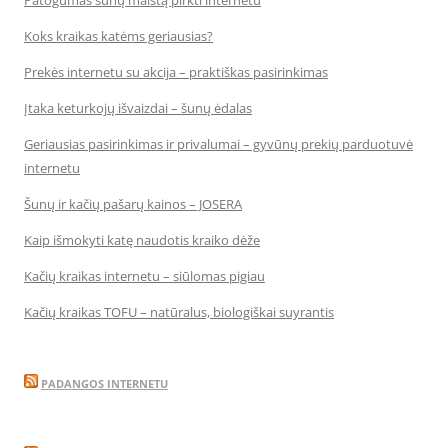
Patogumas šunų maistą pirkti internetu
Koks kraikas katėms geriausias?
Prekės internetu su akcija – praktiškas pasirinkimas
Įtaka keturkojų išvaizdai – šunų ėdalas
Geriausias pasirinkimas ir privalumai – gyvūnų prekių parduotuvė
internetu
Šunų ir kačių pašarų kainos – JOSERA
Kaip išmokyti katę naudotis kraiko dėže
Kačių kraikas internetu – siūlomas pigiau
Kačių kraikas TOFU – natūralus, biologiškai suyrantis
PADANGOS INTERNETU