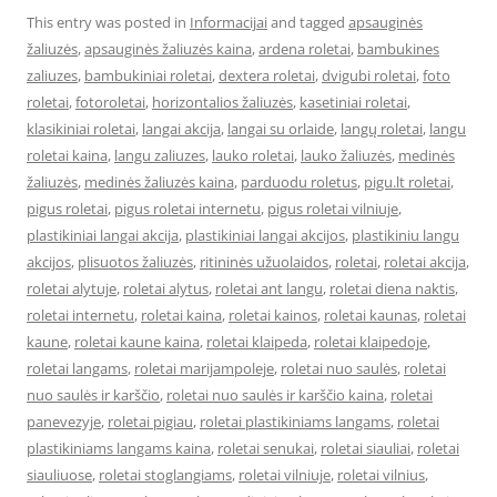
This entry was posted in
Informacijai
and tagged
apsauginės
žaliuzės
,
apsauginės žaliuzės kaina
,
ardena roletai
,
bambukines
zaliuzes
,
bambukiniai roletai
,
dextera roletai
,
dvigubi roletai
,
foto
roletai
,
fotoroletai
,
horizontalios žaliuzės
,
kasetiniai roletai
,
klasikiniai roletai
,
langai akcija
,
langai su orlaide
,
langų roletai
,
langu
roletai kaina
,
langu zaliuzes
,
lauko roletai
,
lauko žaliuzės
,
medinės
žaliuzės
,
medinės žaliuzės kaina
,
parduodu roletus
,
pigu.lt roletai
,
pigus roletai
,
pigus roletai internetu
,
pigus roletai vilniuje
,
plastikiniai langai akcija
,
plastikiniai langai akcijos
,
plastikiniu langu
akcijos
,
plisuotos žaliuzės
,
ritininės užuolaidos
,
roletai
,
roletai akcija
,
roletai alytuje
,
roletai alytus
,
roletai ant langu
,
roletai diena naktis
,
roletai internetu
,
roletai kaina
,
roletai kainos
,
roletai kaunas
,
roletai
kaune
,
roletai kaune kaina
,
roletai klaipeda
,
roletai klaipedoje
,
roletai langams
,
roletai marijampoleje
,
roletai nuo saulės
,
roletai
nuo saulės ir karščio
,
roletai nuo saulės ir karščio kaina
,
roletai
panevezyje
,
roletai pigiau
,
roletai plastikiniams langams
,
roletai
plastikiniams langams kaina
,
roletai senukai
,
roletai siauliai
,
roletai
siauliuose
,
roletai stoglangiams
,
roletai vilniuje
,
roletai vilnius
,