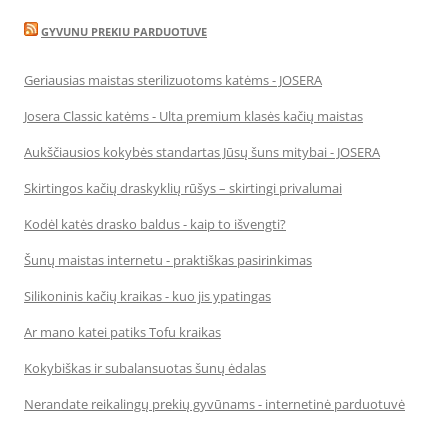
GYVUNU PREKIU PARDUOTUVE
Geriausias maistas sterilizuotoms katėms - JOSERA
Josera Classic katėms - Ulta premium klasės kačių maistas
Aukščiausios kokybės standartas Jūsų šuns mitybai - JOSERA
Skirtingos kačių draskyklių rūšys – skirtingi privalumai
Kodėl katės drasko baldus - kaip to išvengti?
Šunų maistas internetu - praktiškas pasirinkimas
Silikoninis kačių kraikas - kuo jis ypatingas
Ar mano katei patiks Tofu kraikas
Kokybiškas ir subalansuotas šunų ėdalas
Nerandate reikalingų prekių gyvūnams - internetinė parduotuvė