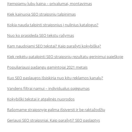
Įtempiamų lubų kaina – privalumai, montavimas
Kiek kainuoja SEO straipsnių talpinimas
Kokia nauda talpinti straipsnius į nulinius katalogus?
Nuo ko prasideda SEO tekstų rašymas
Kam naudojami SEO tekstai? Kaip parašyti kokybišką?
Kiek reikėtų patalpinti SEO straipsnių rezultatų gerinimui paieškoje
Populiariausi padangų gamintojai 2021 metais
Kuo SEO paslaugos išsiskiria nuo kitų reklamos kanalų?
Vandens filtrai namui – individualus pajėgumas
Kokybiški tekstai ir atgalinės nuorodos
Rašomame straipsnyje galima išsiversti ir be raktažodžių
Geriausi SEO straipsniai. Kaip parašyti? SEO paslaptys