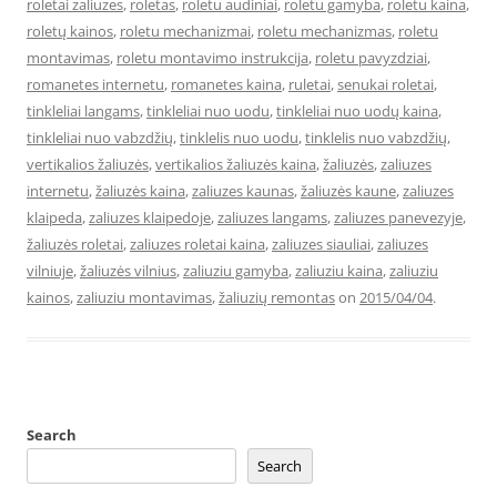
roletai zaliuzes
,
roletas
,
roletu audiniai
,
roletu gamyba
,
roletu kaina
,
roletų kainos
,
roletu mechanizmai
,
roletu mechanizmas
,
roletu
montavimas
,
roletu montavimo instrukcija
,
roletu pavyzdziai
,
romanetes internetu
,
romanetes kaina
,
ruletai
,
senukai roletai
,
tinkleliai langams
,
tinkleliai nuo uodu
,
tinkleliai nuo uodų kaina
,
tinkleliai nuo vabzdžių
,
tinklelis nuo uodu
,
tinklelis nuo vabzdžių
,
vertikalios žaliuzės
,
vertikalios žaliuzės kaina
,
žaliuzės
,
zaliuzes
internetu
,
žaliuzės kaina
,
zaliuzes kaunas
,
žaliuzės kaune
,
zaliuzes
klaipeda
,
zaliuzes klaipedoje
,
zaliuzes langams
,
zaliuzes panevezyje
,
žaliuzės roletai
,
zaliuzes roletai kaina
,
zaliuzes siauliai
,
zaliuzes
vilniuje
,
žaliuzės vilnius
,
zaliuziu gamyba
,
zaliuziu kaina
,
zaliuziu
kainos
,
zaliuziu montavimas
,
žaliuzių remontas
on
2015/04/04
.
Search
Search