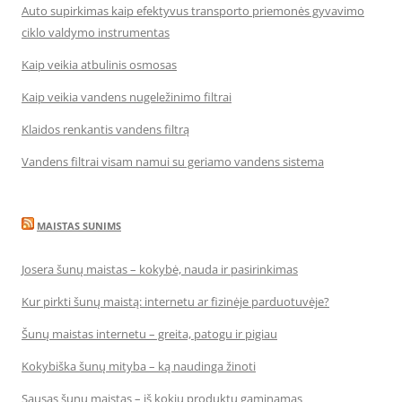
Auto supirkimas kaip efektyvus transporto priemonės gyvavimo
ciklo valdymo instrumentas
Kaip veikia atbulinis osmosas
Kaip veikia vandens nugeležinimo filtrai
Klaidos renkantis vandens filtrą
Vandens filtrai visam namui su geriamo vandens sistema
MAISTAS SUNIMS
Josera šunų maistas – kokybė, nauda ir pasirinkimas
Kur pirkti šunų maistą: internetu ar fizinėje parduotuvėje?
Šunų maistas internetu – greita, patogu ir pigiau
Kokybiška šunų mityba – ką naudinga žinoti
Sausas šunų maistas – iš kokių produktų gaminamas