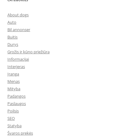
About dogs
Auto
Bil annonser
Buitis
Durys
Grožis ir kūno priežiūra
Informacijai
Interjeras
Įranga
Menas
Mityba
Padangos
Paslaugos
Poilsis
SEO
Statyba
Švaros prekės