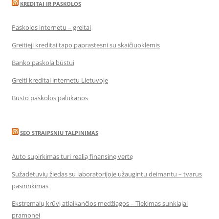
KREDITAI IR PASKOLOS
Paskolos internetu – greitai
Greitieji kreditai tapo paprastesni su skaičiuoklėmis
Banko paskola būstui
Greiti kreditai internetu Lietuvoje
Būsto paskolos palūkanos
SEO STRAIPSNIU TALPINIMAS
Auto supirkimas turi realią finansinę vertę
Sužadėtuvių žiedas su laboratorijoje užaugintu deimantu – tvarus
pasirinkimas
Ekstremalų krūvį atlaikančios medžiagos – Tiekimas sunkiajai
pramonei