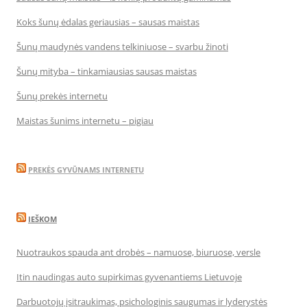
Koks šunų ėdalas geriausias – sausas maistas
Šunų maudynės vandens telkiniuose – svarbu žinoti
Šunų mityba – tinkamiausias sausas maistas
Šunų prekės internetu
Maistas šunims internetu – pigiau
PREKĖS GYVŪNAMS INTERNETU
IEŠKOM
Nuotraukos spauda ant drobės – namuose, biuruose, versle
Itin naudingas auto supirkimas gyvenantiems Lietuvoje
Darbuotojų įsitraukimas, psichologinis saugumas ir lyderystės