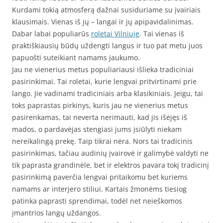
Kurdami tokią atmosferą dažnai susiduriame su įvairiais
klausimais. Vienas iš jų – langai ir jų apipavidalinimas.
Dabar labai populiarūs
roletai Vilniuje
. Tai vienas iš
praktiškiausių būdų uždengti langus ir tuo pat metu juos
papuošti suteikiant namams jaukumo.
Jau ne vienerius metus populiariausi išlieka tradiciniai
pasirinkimai. Tai roletai, kurie lengvai pritvirtinami prie
lango. Jie vadinami tradiciniais arba klasikiniais. Jeigu, tai
toks paprastas pirkinys, kuris jau ne vienerius metus
pasirenkamas, tai neverta nerimauti, kad jis išėjęs iš
mados, o pardavėjas stengiasi jums įsiūlyti niekam
nereikalingą prekę. Taip tikrai nėra. Nors tai tradicinis
pasirinkimas, tačiau audinių įvairovė ir galimybė valdyti ne
tik paprasta grandinėle, bet ir elektros pavara tokį tradicinį
pasirinkimą paverčia lengvai pritaikomu bet kuriems
namams ar interjero stiliui. Kartais žmonėms tiesiog
patinka paprasti sprendimai, todėl net neieškomos
įmantrios langų uždangos.