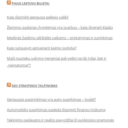
PIGUS LEKTUVU BILIETAI
Kaip išsirinkti geriausią pelėsio valiklį
Žieminių padangų žymėjimas yra svarbus – kaip išvengti klaidų
Medinės žaidimų aikštelės vaikams – pristatymas ir surinkimas
Kaip sutaupyti aptveriant kaimo sodybą?
Maži nuotekų valymo įrenginiai gali veikti ne tik tyliai, bet ir
„nematomai‘‘?
SEO STRAIPSNIU TALPINIMAS
Geriausias pasirinkimas yra auto supirkimas – kodėl?
Automobilių supirkimas padeda išspręsti finansų trūkumą
Tekinimo paslaugos ir realūs pavyzdžiai iš sunkiosios pramonės