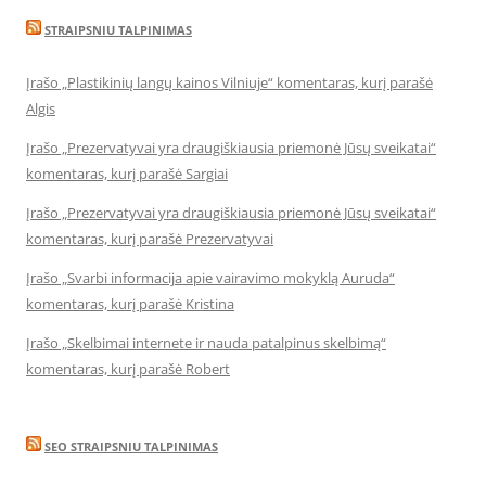
STRAIPSNIU TALPINIMAS
Įrašo „Plastikinių langų kainos Vilniuje“ komentaras, kurį parašė
Algis
Įrašo „Prezervatyvai yra draugiškiausia priemonė Jūsų sveikatai“
komentaras, kurį parašė Sargiai
Įrašo „Prezervatyvai yra draugiškiausia priemonė Jūsų sveikatai“
komentaras, kurį parašė Prezervatyvai
Įrašo „Svarbi informacija apie vairavimo mokyklą Auruda“
komentaras, kurį parašė Kristina
Įrašo „Skelbimai internete ir nauda patalpinus skelbimą“
komentaras, kurį parašė Robert
SEO STRAIPSNIU TALPINIMAS