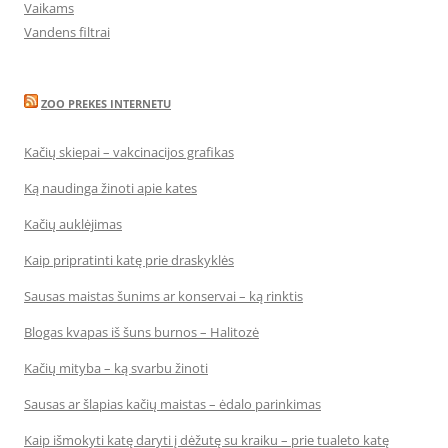
Vaikams
Vandens filtrai
ZOO PREKES INTERNETU
Kačių skiepai – vakcinacijos grafikas
Ką naudinga žinoti apie kates
Kačių auklėjimas
Kaip pripratinti katę prie draskyklės
Sausas maistas šunims ar konservai – ką rinktis
Blogas kvapas iš šuns burnos – Halitozė
Kačių mityba – ką svarbu žinoti
Sausas ar šlapias kačių maistas – ėdalo parinkimas
Kaip išmokyti katę daryti į dėžutę su kraiku – prie tualeto katę