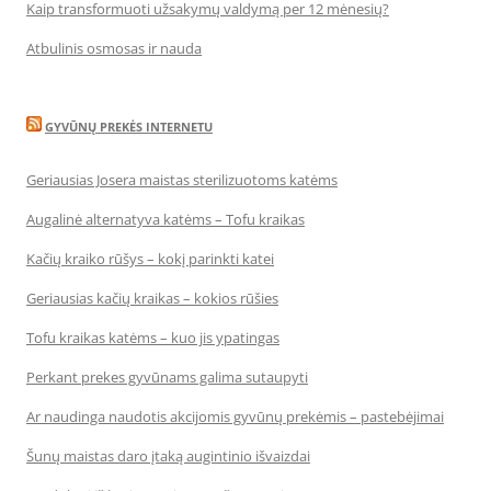
Kaip transformuoti užsakymų valdymą per 12 mėnesių?
Atbulinis osmosas ir nauda
GYVŪNŲ PREKĖS INTERNETU
Geriausias Josera maistas sterilizuotoms katėms
Augalinė alternatyva katėms – Tofu kraikas
Kačių kraiko rūšys – kokį parinkti katei
Geriausias kačių kraikas – kokios rūšies
Tofu kraikas katėms – kuo jis ypatingas
Perkant prekes gyvūnams galima sutaupyti
Ar naudinga naudotis akcijomis gyvūnų prekėmis – pastebėjimai
Šunų maistas daro įtaką augintinio išvaizdai