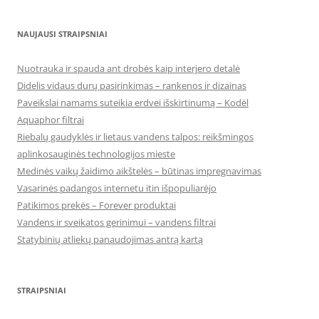
NAUJAUSI STRAIPSNIAI
Nuotrauka ir spauda ant drobės kaip interjero detalė
Didelis vidaus durų pasirinkimas – rankenos ir dizainas
Paveikslai namams suteikia erdvei išskirtinumą – Kodėl
Aquaphor filtrai
Riebalų gaudyklės ir lietaus vandens talpos: reikšmingos
aplinkosauginės technologijos mieste
Medinės vaikų žaidimo aikštelės – būtinas impregnavimas
Vasarinės padangos internetu itin išpopuliarėjo
Patikimos prekės – Forever produktai
Vandens ir sveikatos gerinimui – vandens filtrai
Statybinių atliekų panaudojimas antrą kartą
STRAIPSNIAI