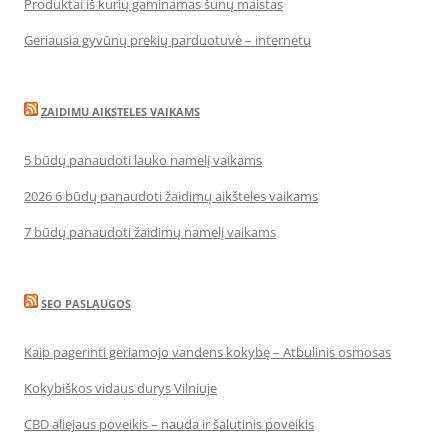
Produktai iš kurių gaminamas šunų maistas
Geriausia gyvūnų prekių parduotuvė – internetu
ZAIDIMU AIKSTELES VAIKAMS
5 būdų panaudoti lauko namelį vaikams
2026 6 būdų panaudoti žaidimų aikšteles vaikams
7 būdų panaudoti žaidimų namelį vaikams
SEO PASLAUGOS
Kaip pagerinti geriamojo vandens kokybę – Atbulinis osmosas
Kokybiškos vidaus durys Vilniuje
CBD aliejaus poveikis – nauda ir šalutinis poveikis