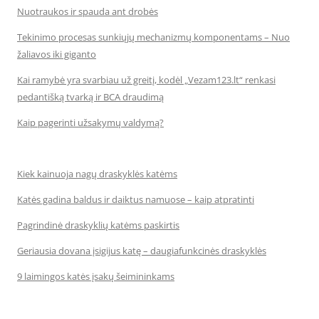
Nuotraukos ir spauda ant drobės
Tekinimo procesas sunkiųjų mechanizmų komponentams – Nuo
žaliavos iki giganto
Kai ramybė yra svarbiau už greitį, kodėl „Vezam123.lt“ renkasi
pedantišką tvarką ir BCA draudimą
Kaip pagerinti užsakymų valdymą?
Kiek kainuoja nagų draskyklės katėms
Katės gadina baldus ir daiktus namuose – kaip atpratinti
Pagrindinė draskyklių katėms paskirtis
Geriausia dovana įsigijus katę – daugiafunkcinės draskyklės
9 laimingos katės įsakų šeimininkams