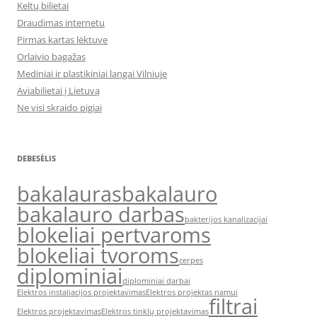
Keltų bilietai
Draudimas internetu
Pirmas kartas lėktuve
Orlaivio bagažas
Mediniai ir plastikiniai langai Vilniuje
Aviabilietai į Lietuvą
Ne visi skraido pigiai
DEBESĖLIS
bakalauras
bakalauro
bakalauro darbas
bakterijos kanalizacijai
blokeliai pertvaroms
blokeliai tvoroms
cerpes
diplominiai
diplominiai darbai
Elektros instaliacijos projektavimas
Elektros projektas namui
filtrai
Elektros projektavimas
Elektros tinklų projektavimas