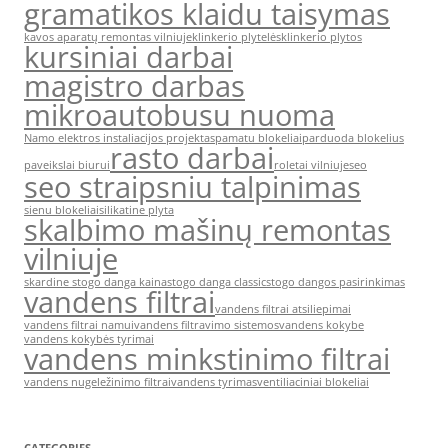
gramatikos klaidu taisymas
kavos aparatų remontas vilniuje
klinkerio plytelės
klinkerio plytos
kursiniai darbai
magistro darbas
mikroautobusu nuoma
Namo elektros instaliacijos projektas
pamatu blokeliai
parduoda blokelius
rasto darbai
paveikslai biurui
roletai vilniuje
seo
seo straipsniu talpinimas
sienu blokeliai
silikatine plyta
skalbimo mašinų remontas
vilniuje
skardine stogo danga kaina
stogo danga classic
stogo dangos pasirinkimas
vandens filtrai
vandens filtrai atsiliepimai
vandens filtrai namui
vandens filtravimo sistemos
vandens kokybe
vandens kokybės tyrimai
vandens minkstinimo filtrai
vandens nugeležinimo filtrai
vandens tyrimas
ventiliaciniai blokeliai
CATEGORIES