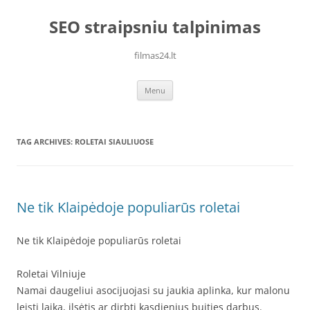
Skip
to
SEO straipsniu talpinimas
content
filmas24.lt
Menu
TAG ARCHIVES:
ROLETAI SIAULIUOSE
Ne tik Klaipėdoje populiarūs roletai
Ne tik Klaipėdoje populiarūs roletai
Roletai Vilniuje
Namai daugeliui asocijuojasi su jaukia aplinka, kur malonu
leisti laiką, ilsėtis ar dirbti kasdienius buities darbus.