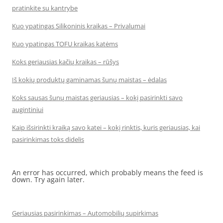
pratinkite su kantrybe
Kuo ypatingas Silikoninis kraikas – Privalumai
Kuo ypatingas TOFU kraikas katėms
Koks geriausias kačių kraikas – rūšys
Iš kokių produktų gaminamas šunų maistas – ėdalas
Koks sausas šunų maistas geriausias – kokį pasirinkti savo
augintiniui
Kaip išsirinkti kraiką savo katei – kokį rinktis, kuris geriausias, kai
pasirinkimas toks didelis
An error has occurred, which probably means the feed is
down. Try again later.
Geriausias pasirinkimas – Automobilių supirkimas