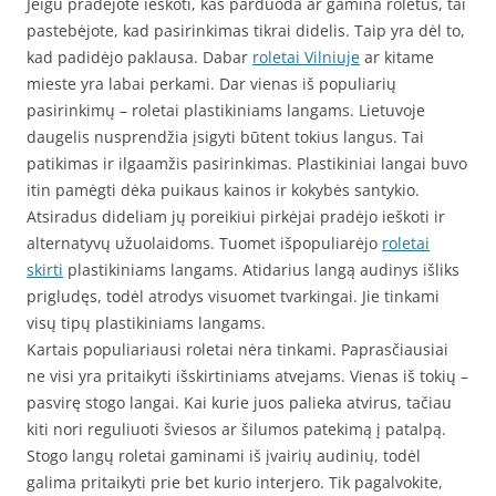
Jeigu pradėjote ieškoti, kas parduoda ar gamina roletus, tai
pastebėjote, kad pasirinkimas tikrai didelis. Taip yra dėl to,
kad padidėjo paklausa. Dabar
roletai Vilniuje
ar kitame
mieste yra labai perkami. Dar vienas iš populiarių
pasirinkimų – roletai plastikiniams langams. Lietuvoje
daugelis nusprendžia įsigyti būtent tokius langus. Tai
patikimas ir ilgaamžis pasirinkimas. Plastikiniai langai buvo
itin pamėgti dėka puikaus kainos ir kokybės santykio.
Atsiradus dideliam jų poreikiui pirkėjai pradėjo ieškoti ir
alternatyvų užuolaidoms. Tuomet išpopuliarėjo
roletai
skirti
plastikiniams langams. Atidarius langą audinys išliks
prigludęs, todėl atrodys visuomet tvarkingai. Jie tinkami
visų tipų plastikiniams langams.
Kartais populiariausi roletai nėra tinkami. Paprasčiausiai
ne visi yra pritaikyti išskirtiniams atvejams. Vienas iš tokių –
pasvirę stogo langai. Kai kurie juos palieka atvirus, tačiau
kiti nori reguliuoti šviesos ar šilumos patekimą į patalpą.
Stogo langų roletai gaminami iš įvairių audinių, todėl
galima pritaikyti prie bet kurio interjero. Tik pagalvokite,