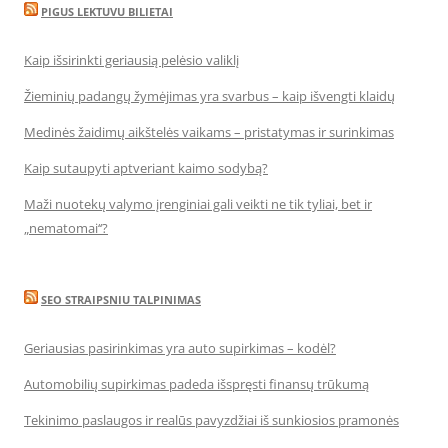
PIGUS LEKTUVU BILIETAI
Kaip išsirinkti geriausią pelėsio valiklį
Žieminių padangų žymėjimas yra svarbus – kaip išvengti klaidų
Medinės žaidimų aikštelės vaikams – pristatymas ir surinkimas
Kaip sutaupyti aptveriant kaimo sodybą?
Maži nuotekų valymo įrenginiai gali veikti ne tik tyliai, bet ir
„nematomai‘‘?
SEO STRAIPSNIU TALPINIMAS
Geriausias pasirinkimas yra auto supirkimas – kodėl?
Automobilių supirkimas padeda išspręsti finansų trūkumą
Tekinimo paslaugos ir realūs pavyzdžiai iš sunkiosios pramonės