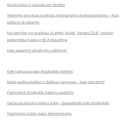
Nuotraukos ir spauda ant drobės
Tekinimo procesas sunkiųjų mechanizmų komponentams – Nuo
žaliavos iki giganto
Kai ramybė yra svarbiau už greitį, kodėl „Vezam123.lt“ renkasi
pedantišką tvarką ir BCA draudimą
Kaip pagerinti užsakymų valdymą?
Kiek kainuoja nagų draskyklės katėms
Katės gadina baldus ir daiktus namuose – kaip atpratinti
Pagrindinė draskyklių katėms paskirtis
Geriausia dovana įsigijus katę – daugiafunkcinės draskyklės
9 laimingos katės įsakų šeimininkams