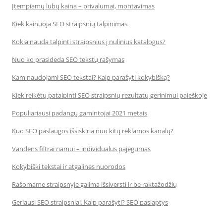
Įtempiamų lubų kaina – privalumai, montavimas
Kiek kainuoja SEO straipsnių talpinimas
Kokia nauda talpinti straipsnius į nulinius katalogus?
Nuo ko prasideda SEO tekstų rašymas
Kam naudojami SEO tekstai? Kaip parašyti kokybišką?
Kiek reikėtų patalpinti SEO straipsnių rezultatų gerinimui paieškoje
Populiariausi padangų gamintojai 2021 metais
Kuo SEO paslaugos išsiskiria nuo kitų reklamos kanalų?
Vandens filtrai namui – individualus pajėgumas
Kokybiški tekstai ir atgalinės nuorodos
Rašomame straipsnyje galima išsiversti ir be raktažodžių
Geriausi SEO straipsniai. Kaip parašyti? SEO paslaptys