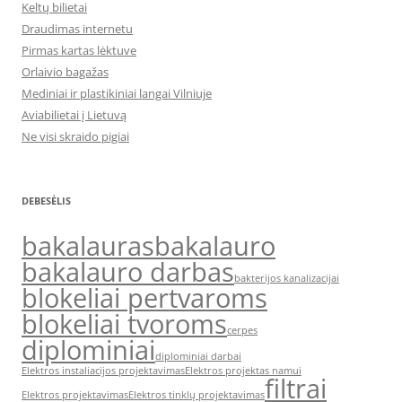
Keltų bilietai
Draudimas internetu
Pirmas kartas lėktuve
Orlaivio bagažas
Mediniai ir plastikiniai langai Vilniuje
Aviabilietai į Lietuvą
Ne visi skraido pigiai
DEBESĖLIS
bakalauras
bakalauro
bakalauro darbas
bakterijos kanalizacijai
blokeliai pertvaroms
blokeliai tvoroms
cerpes
diplominiai
diplominiai darbai
Elektros instaliacijos projektavimas
Elektros projektas namui
filtrai
Elektros projektavimas
Elektros tinklų projektavimas