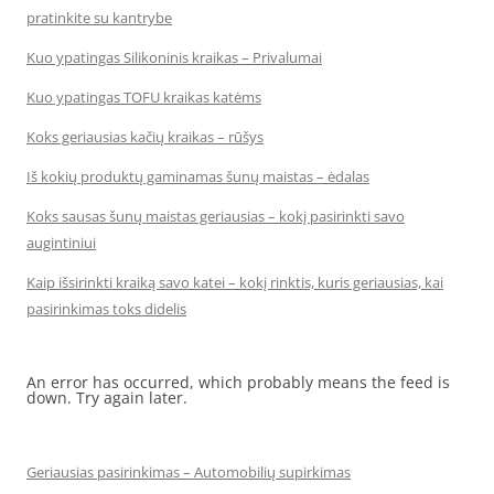
pratinkite su kantrybe
Kuo ypatingas Silikoninis kraikas – Privalumai
Kuo ypatingas TOFU kraikas katėms
Koks geriausias kačių kraikas – rūšys
Iš kokių produktų gaminamas šunų maistas – ėdalas
Koks sausas šunų maistas geriausias – kokį pasirinkti savo
augintiniui
Kaip išsirinkti kraiką savo katei – kokį rinktis, kuris geriausias, kai
pasirinkimas toks didelis
An error has occurred, which probably means the feed is
down. Try again later.
Geriausias pasirinkimas – Automobilių supirkimas