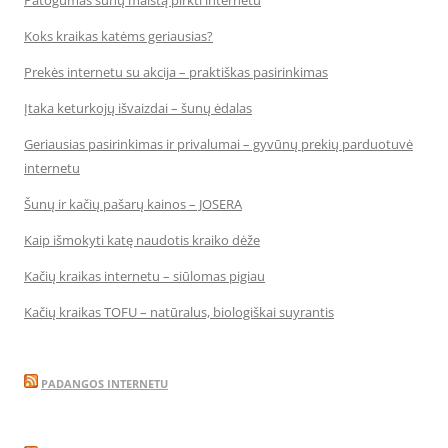
Patogumas šunų maistą pirkti internetu
Koks kraikas katėms geriausias?
Prekės internetu su akcija – praktiškas pasirinkimas
Įtaka keturkojų išvaizdai – šunų ėdalas
Geriausias pasirinkimas ir privalumai – gyvūnų prekių parduotuvė
internetu
Šunų ir kačių pašarų kainos – JOSERA
Kaip išmokyti katę naudotis kraiko dėže
Kačių kraikas internetu – siūlomas pigiau
Kačių kraikas TOFU – natūralus, biologiškai suyrantis
PADANGOS INTERNETU