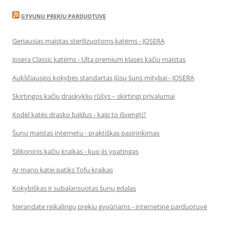
GYVUNU PREKIU PARDUOTUVE
Geriausias maistas sterilizuotoms katėms - JOSERA
Josera Classic katėms - Ulta premium klasės kačių maistas
Aukščiausios kokybės standartas Jūsų šuns mitybai - JOSERA
Skirtingos kačių draskyklių rūšys – skirtingi privalumai
Kodėl katės drasko baldus - kaip to išvengti?
Šunų maistas internetu - praktiškas pasirinkimas
Silikoninis kačių kraikas - kuo jis ypatingas
Ar mano katei patiks Tofu kraikas
Kokybiškas ir subalansuotas šunų ėdalas
Nerandate reikalingų prekių gyvūnams - internetinė parduotuvė