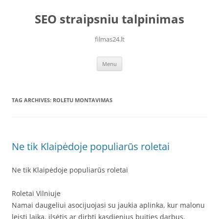
Skip
to
SEO straipsniu talpinimas
content
filmas24.lt
Menu
TAG ARCHIVES:
ROLETU MONTAVIMAS
Ne tik Klaipėdoje populiarūs roletai
Ne tik Klaipėdoje populiarūs roletai
Roletai Vilniuje
Namai daugeliui asocijuojasi su jaukia aplinka, kur malonu
leisti laiką, ilsėtis ar dirbti kasdienius buities darbus.