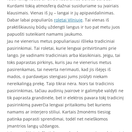
Kurdami tokią atmosferą dažnai susiduriame su įvairiais
klausimais. Vienas iš jų – langai ir jų apipavidalinimas.
Dabar labai populiarūs
roletai Vilniuje
. Tai vienas iš
praktiškiausių būdų uždengti langus ir tuo pat metu juos
papuošti suteikiant namams jaukumo.
Jau ne vienerius metus populiariausi išlieka tradiciniai
pasirinkimai. Tai roletai, kurie lengvai pritvirtinami prie
lango. Jie vadinami tradiciniais arba klasikiniais. Jeigu, tai
toks paprastas pirkinys, kuris jau ne vienerius metus
pasirenkamas, tai neverta nerimauti, kad jis išėjęs iš
mados, o pardavėjas stengiasi jums įsiūlyti niekam
nereikalingą prekę. Taip tikrai nėra. Nors tai tradicinis
pasirinkimas, tačiau audinių įvairovė ir galimybė valdyti ne
tik paprasta grandinėle, bet ir elektros pavara tokį tradicinį
pasirinkimą paverčia lengvai pritaikomu bet kuriems
namams ar interjero stiliui. Kartais žmonėms tiesiog
patinka paprasti sprendimai, todėl net neieškomos
įmantrios langų uždangos.