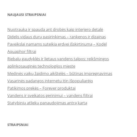
NAUJAUSI STRAIPSNIAI
Nuotrauka ir spauda ant drobės kaip interjero detalė
Didelis vidaus durų pasirinkimas – rankenos ir dizainas
Paveikslai namams suteikia erdvei išskirtinumą – Kodėl
Aquaphor filtrai
Riebalų gaudyklės ir lietaus vandens talpos: reikšmingos
aplinkosauginės technologijos mieste
Medinės vaikų žaidimo aikštelės – būtinas impregnavimas
Vasarinės padangos internetu itin išpopuliarėjo
Patikimos prekės – Forever produktai
Vandens ir sveikatos gerinimui – vandens filtrai
Statybinių atliekų panaudojimas antrą kartą
STRAIPSNIAI