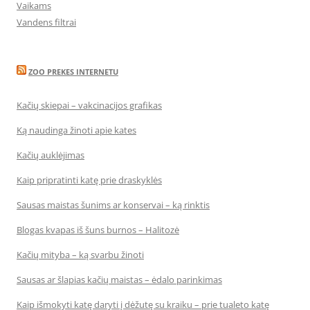
Vaikams
Vandens filtrai
ZOO PREKES INTERNETU
Kačių skiepai – vakcinacijos grafikas
Ką naudinga žinoti apie kates
Kačių auklėjimas
Kaip pripratinti katę prie draskyklės
Sausas maistas šunims ar konservai – ką rinktis
Blogas kvapas iš šuns burnos – Halitozė
Kačių mityba – ką svarbu žinoti
Sausas ar šlapias kačių maistas – ėdalo parinkimas
Kaip išmokyti katę daryti į dėžutę su kraiku – prie tualeto katę