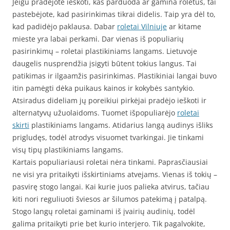
Jeigu pradėjote ieškoti, kas parduoda ar gamina roletus, tai
pastebėjote, kad pasirinkimas tikrai didelis. Taip yra dėl to,
kad padidėjo paklausa. Dabar
roletai Vilniuje
ar kitame
mieste yra labai perkami. Dar vienas iš populiarių
pasirinkimų – roletai plastikiniams langams. Lietuvoje
daugelis nusprendžia įsigyti būtent tokius langus. Tai
patikimas ir ilgaamžis pasirinkimas. Plastikiniai langai buvo
itin pamėgti dėka puikaus kainos ir kokybės santykio.
Atsiradus dideliam jų poreikiui pirkėjai pradėjo ieškoti ir
alternatyvų užuolaidoms. Tuomet išpopuliarėjo
roletai
skirti
plastikiniams langams. Atidarius langą audinys išliks
prigludęs, todėl atrodys visuomet tvarkingai. Jie tinkami
visų tipų plastikiniams langams.
Kartais populiariausi roletai nėra tinkami. Paprasčiausiai
ne visi yra pritaikyti išskirtiniams atvejams. Vienas iš tokių –
pasvirę stogo langai. Kai kurie juos palieka atvirus, tačiau
kiti nori reguliuoti šviesos ar šilumos patekimą į patalpą.
Stogo langų roletai gaminami iš įvairių audinių, todėl
galima pritaikyti prie bet kurio interjero. Tik pagalvokite,