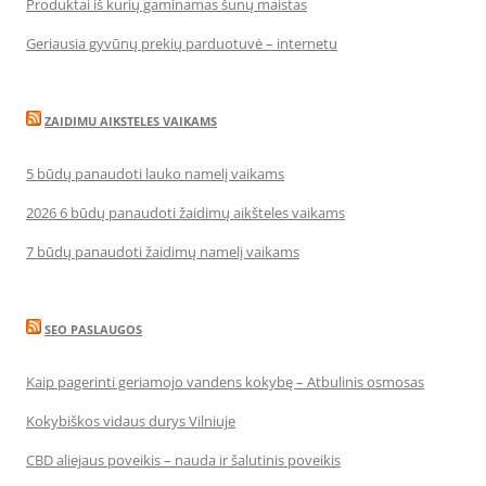
Produktai iš kurių gaminamas šunų maistas
Geriausia gyvūnų prekių parduotuvė – internetu
ZAIDIMU AIKSTELES VAIKAMS
5 būdų panaudoti lauko namelį vaikams
2026 6 būdų panaudoti žaidimų aikšteles vaikams
7 būdų panaudoti žaidimų namelį vaikams
SEO PASLAUGOS
Kaip pagerinti geriamojo vandens kokybę – Atbulinis osmosas
Kokybiškos vidaus durys Vilniuje
CBD aliejaus poveikis – nauda ir šalutinis poveikis