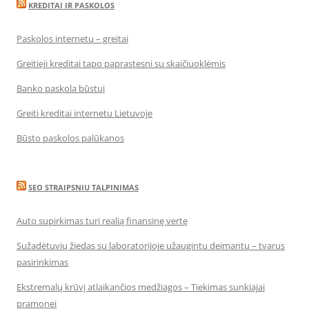
KREDITAI IR PASKOLOS
Paskolos internetu – greitai
Greitieji kreditai tapo paprastesni su skaičiuoklėmis
Banko paskola būstui
Greiti kreditai internetu Lietuvoje
Būsto paskolos palūkanos
SEO STRAIPSNIU TALPINIMAS
Auto supirkimas turi realią finansinę vertę
Sužadėtuvių žiedas su laboratorijoje užaugintu deimantu – tvarus
pasirinkimas
Ekstremalų krūvį atlaikančios medžiagos – Tiekimas sunkiajai
pramonei