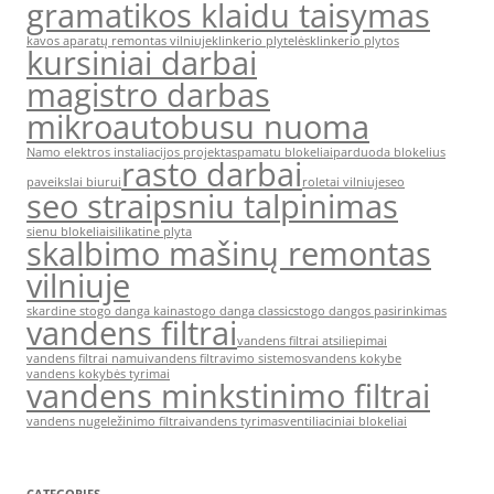
gramatikos klaidu taisymas
kavos aparatų remontas vilniuje
klinkerio plytelės
klinkerio plytos
kursiniai darbai
magistro darbas
mikroautobusu nuoma
Namo elektros instaliacijos projektas
pamatu blokeliai
parduoda blokelius
rasto darbai
paveikslai biurui
roletai vilniuje
seo
seo straipsniu talpinimas
sienu blokeliai
silikatine plyta
skalbimo mašinų remontas
vilniuje
skardine stogo danga kaina
stogo danga classic
stogo dangos pasirinkimas
vandens filtrai
vandens filtrai atsiliepimai
vandens filtrai namui
vandens filtravimo sistemos
vandens kokybe
vandens kokybės tyrimai
vandens minkstinimo filtrai
vandens nugeležinimo filtrai
vandens tyrimas
ventiliaciniai blokeliai
CATEGORIES