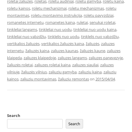
roletai zaliuzes
,
roletas
,
roletu audiniai
,
roletu gamyba
,
roletu kaina
,
roletų kainos
,
roletu mechanizmai
,
roletu mechanizmas
,
roletu
montavimas
,
roletu montavimo instrukcija
,
roletu pavyzdziai
,
romanetes internetu
,
romanetes kaina
,
ruletai
,
senukai roletai
,
tinkleliai langams
,
tinkleliai nuo uodu
,
tinkleliai nuo uodų kaina
,
tinkleliai nuo vabzdžių
,
tinklelis nuo uodu
,
tinklelis nuo vabzdžių
,
vertikalios žaliuzės
,
vertikalios žaliuzės kaina
,
žaliuzės
,
zaliuzes
internetu
,
žaliuzės kaina
,
zaliuzes kaunas
,
žaliuzės kaune
,
zaliuzes
klaipeda
,
zaliuzes klaipedoje
,
zaliuzes langams
,
zaliuzes panevezyje
,
žaliuzės roletai
,
zaliuzes roletai kaina
,
zaliuzes siauliai
,
zaliuzes
vilniuje
,
žaliuzės vilnius
,
zaliuziu gamyba
,
zaliuziu kaina
,
zaliuziu
kainos
,
zaliuziu montavimas
,
žaliuzių remontas
on
2015/04/04
.
Search
Search