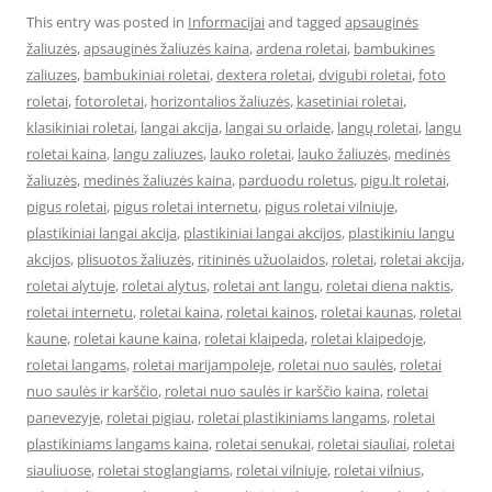
This entry was posted in
Informacijai
and tagged
apsauginės
žaliuzės
,
apsauginės žaliuzės kaina
,
ardena roletai
,
bambukines
zaliuzes
,
bambukiniai roletai
,
dextera roletai
,
dvigubi roletai
,
foto
roletai
,
fotoroletai
,
horizontalios žaliuzės
,
kasetiniai roletai
,
klasikiniai roletai
,
langai akcija
,
langai su orlaide
,
langų roletai
,
langu
roletai kaina
,
langu zaliuzes
,
lauko roletai
,
lauko žaliuzės
,
medinės
žaliuzės
,
medinės žaliuzės kaina
,
parduodu roletus
,
pigu.lt roletai
,
pigus roletai
,
pigus roletai internetu
,
pigus roletai vilniuje
,
plastikiniai langai akcija
,
plastikiniai langai akcijos
,
plastikiniu langu
akcijos
,
plisuotos žaliuzės
,
ritininės užuolaidos
,
roletai
,
roletai akcija
,
roletai alytuje
,
roletai alytus
,
roletai ant langu
,
roletai diena naktis
,
roletai internetu
,
roletai kaina
,
roletai kainos
,
roletai kaunas
,
roletai
kaune
,
roletai kaune kaina
,
roletai klaipeda
,
roletai klaipedoje
,
roletai langams
,
roletai marijampoleje
,
roletai nuo saulės
,
roletai
nuo saulės ir karščio
,
roletai nuo saulės ir karščio kaina
,
roletai
panevezyje
,
roletai pigiau
,
roletai plastikiniams langams
,
roletai
plastikiniams langams kaina
,
roletai senukai
,
roletai siauliai
,
roletai
siauliuose
,
roletai stoglangiams
,
roletai vilniuje
,
roletai vilnius
,