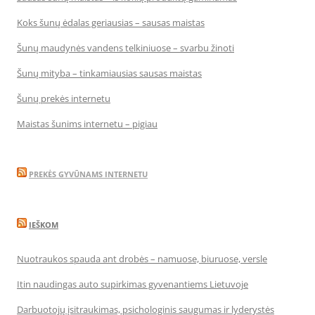
Koks šunų ėdalas geriausias – sausas maistas
Šunų maudynės vandens telkiniuose – svarbu žinoti
Šunų mityba – tinkamiausias sausas maistas
Šunų prekės internetu
Maistas šunims internetu – pigiau
PREKĖS GYVŪNAMS INTERNETU
IEŠKOM
Nuotraukos spauda ant drobės – namuose, biuruose, versle
Itin naudingas auto supirkimas gyvenantiems Lietuvoje
Darbuotojų įsitraukimas, psichologinis saugumas ir lyderystės