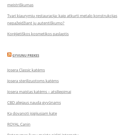
meistriškumas
Tvari kiaurymių restauracija: kaip atkurti metalo konstrukcijas
nepažeidžiant jų autentiškumo?
Korėjietiškos kosmetikos paslaptis
GYVUNU PREKES
Josera Classic katėms
Josera sterilizuotoms katėms
Josera maistas katėms – atsiliepimai
CBD aliejaus nauda gyvūnams
Ką dovanoti įsigijusiam katę
ROYAL Canin