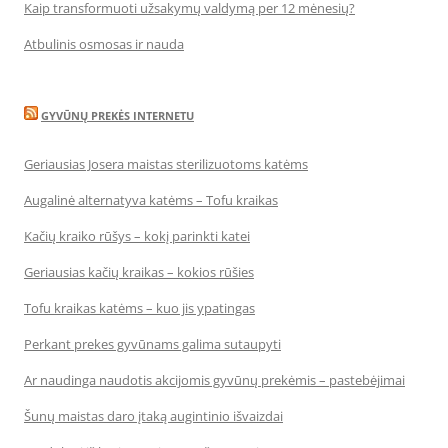
Kaip transformuoti užsakymų valdymą per 12 mėnesių?
Atbulinis osmosas ir nauda
GYVŪNŲ PREKĖS INTERNETU
Geriausias Josera maistas sterilizuotoms katėms
Augalinė alternatyva katėms – Tofu kraikas
Kačių kraiko rūšys – kokį parinkti katei
Geriausias kačių kraikas – kokios rūšies
Tofu kraikas katėms – kuo jis ypatingas
Perkant prekes gyvūnams galima sutaupyti
Ar naudinga naudotis akcijomis gyvūnų prekėmis – pastebėjimai
Šunų maistas daro įtaką augintinio išvaizdai