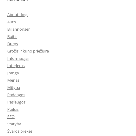
About dogs
Auto
Bil annonser
Buitis
Durys
Grožis ir kūno priežiūra
Informacijai
Interjeras
Įranga
Menas
Mityba
Padangos
Paslaugos
Poilsis
SEO
Statyba
Švaros prekės