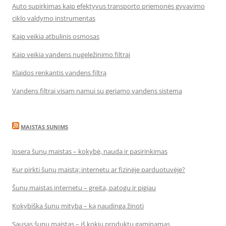
Auto supirkimas kaip efektyvus transporto priemonės gyvavimo
ciklo valdymo instrumentas
Kaip veikia atbulinis osmosas
Kaip veikia vandens nugeležinimo filtrai
Klaidos renkantis vandens filtrą
Vandens filtrai visam namui su geriamo vandens sistema
MAISTAS SUNIMS
Josera šunų maistas – kokybė, nauda ir pasirinkimas
Kur pirkti šunų maistą: internetu ar fizinėje parduotuvėje?
Šunų maistas internetu – greita, patogu ir pigiau
Kokybiška šunų mityba – ką naudinga žinoti
Sausas šunų maistas – iš kokių produktų gaminamas