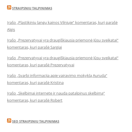
STRAIPSNIU TALPINIMAS
Įrašo „Plastikinių langų kainos Vilniuje“ komentaras, kurį parašė
Algis
Įrašo „Prezervatyvai yra draugiškiausia priemonė Jūsų sveikatai“
komentaras, kurį parašė Sargiai
Įrašo „Prezervatyvai yra draugiškiausia priemonė Jūsų sveikatai“
komentaras, kurį parašė Prezervatyvai
Įrašo „Svarbi informacija apie vairavimo mokyklą Auruda“
komentaras, kurį parašė Kristina
Įrašo „Skelbimai internete ir nauda patalpinus skelbimą“
komentaras, kurį parašė Robert
SEO STRAIPSNIU TALPINIMAS