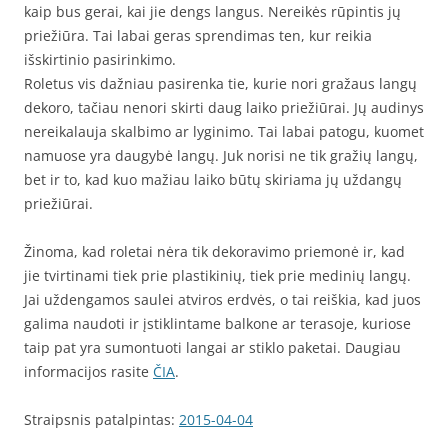
kaip bus gerai, kai jie dengs langus. Nereikės rūpintis jų
priežiūra. Tai labai geras sprendimas ten, kur reikia
išskirtinio pasirinkimo.
Roletus vis dažniau pasirenka tie, kurie nori gražaus langų
dekoro, tačiau nenori skirti daug laiko priežiūrai. Jų audinys
nereikalauja skalbimo ar lyginimo. Tai labai patogu, kuomet
namuose yra daugybė langų. Juk norisi ne tik gražių langų,
bet ir to, kad kuo mažiau laiko būtų skiriama jų uždangų
priežiūrai.
Žinoma, kad roletai nėra tik dekoravimo priemonė ir, kad
jie tvirtinami tiek prie plastikinių, tiek prie medinių langų.
Jai uždengamos saulei atviros erdvės, o tai reiškia, kad juos
galima naudoti ir įstiklintame balkone ar terasoje, kuriose
taip pat yra sumontuoti langai ar stiklo paketai. Daugiau
informacijos rasite
ČIA
.
Straipsnis patalpintas:
2015-04-04