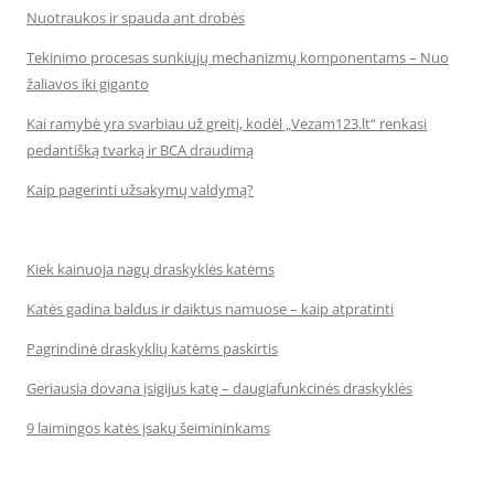
Nuotraukos ir spauda ant drobės
Tekinimo procesas sunkiųjų mechanizmų komponentams – Nuo
žaliavos iki giganto
Kai ramybė yra svarbiau už greitį, kodėl „Vezam123.lt“ renkasi
pedantišką tvarką ir BCA draudimą
Kaip pagerinti užsakymų valdymą?
Kiek kainuoja nagų draskyklės katėms
Katės gadina baldus ir daiktus namuose – kaip atpratinti
Pagrindinė draskyklių katėms paskirtis
Geriausia dovana įsigijus katę – daugiafunkcinės draskyklės
9 laimingos katės įsakų šeimininkams