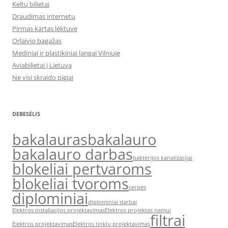
Keltų bilietai
Draudimas internetu
Pirmas kartas lėktuve
Orlaivio bagažas
Mediniai ir plastikiniai langai Vilniuje
Aviabilietai į Lietuvą
Ne visi skraido pigiai
DEBESĖLIS
bakalauras
bakalauro
bakalauro darbas
bakterijos kanalizacijai
blokeliai pertvaroms
blokeliai tvoroms
cerpes
diplominiai
diplominiai darbai
Elektros instaliacijos projektavimas
Elektros projektas namui
filtrai
Elektros projektavimas
Elektros tinklų projektavimas