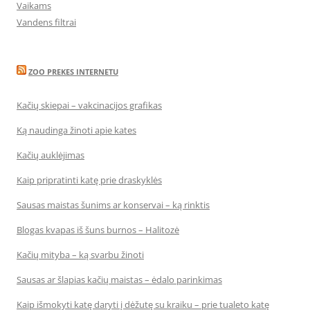
Vaikams
Vandens filtrai
ZOO PREKES INTERNETU
Kačių skiepai – vakcinacijos grafikas
Ką naudinga žinoti apie kates
Kačių auklėjimas
Kaip pripratinti katę prie draskyklės
Sausas maistas šunims ar konservai – ką rinktis
Blogas kvapas iš šuns burnos – Halitozė
Kačių mityba – ką svarbu žinoti
Sausas ar šlapias kačių maistas – ėdalo parinkimas
Kaip išmokyti katę daryti į dėžutę su kraiku – prie tualeto katę