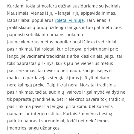
Kurdami tokią atmosferą dažnai susiduriame su įvairiais
klausimais. Vienas iš jų – langai ir jų apipavidalinimas.
Dabar labai populiarūs
roletai Vilniuje
. Tai vienas iš
praktiškiausių būdų uždengti langus ir tuo pat metu juos
papuošti suteikiant namams jaukumo.
Jau ne vienerius metus populiariausi išlieka tradiciniai
pasirinkimai. Tai roletai, kurie lengvai pritvirtinami prie
lango. Jie vadinami tradiciniais arba klasikiniais. Jeigu, tai
toks paprastas pirkinys, kuris jau ne vienerius metus
pasirenkamas, tai neverta nerimauti, kad jis išėjęs iš
mados, o pardavėjas stengiasi jums įsiūlyti niekam
nereikalingą prekę. Taip tikrai nėra. Nors tai tradicinis
pasirinkimas, tačiau audinių įvairovė ir galimybė valdyti ne
tik paprasta grandinėle, bet ir elektros pavara tokį tradicinį
pasirinkimą paverčia lengvai pritaikomu bet kuriems
namams ar interjero stiliui. Kartais žmonėms tiesiog
patinka paprasti sprendimai, todėl net neieškomos
įmantrios langų uždangos.