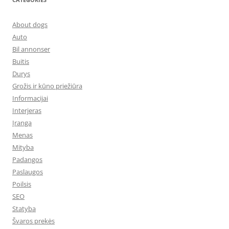
About dogs
Auto
Bil annonser
Buitis
Durys
Grožis ir kūno priežiūra
Informacijai
Interjeras
Įranga
Menas
Mityba
Padangos
Paslaugos
Poilsis
SEO
Statyba
Švaros prekės