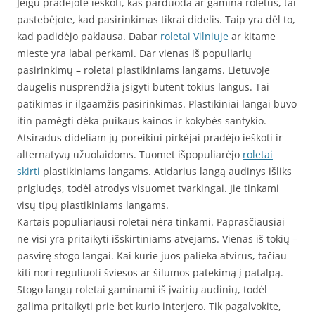
Jeigu pradėjote ieškoti, kas parduoda ar gamina roletus, tai
pastebėjote, kad pasirinkimas tikrai didelis. Taip yra dėl to,
kad padidėjo paklausa. Dabar
roletai Vilniuje
ar kitame
mieste yra labai perkami. Dar vienas iš populiarių
pasirinkimų – roletai plastikiniams langams. Lietuvoje
daugelis nusprendžia įsigyti būtent tokius langus. Tai
patikimas ir ilgaamžis pasirinkimas. Plastikiniai langai buvo
itin pamėgti dėka puikaus kainos ir kokybės santykio.
Atsiradus dideliam jų poreikiui pirkėjai pradėjo ieškoti ir
alternatyvų užuolaidoms. Tuomet išpopuliarėjo
roletai
skirti
plastikiniams langams. Atidarius langą audinys išliks
prigludęs, todėl atrodys visuomet tvarkingai. Jie tinkami
visų tipų plastikiniams langams.
Kartais populiariausi roletai nėra tinkami. Paprasčiausiai
ne visi yra pritaikyti išskirtiniams atvejams. Vienas iš tokių –
pasvirę stogo langai. Kai kurie juos palieka atvirus, tačiau
kiti nori reguliuoti šviesos ar šilumos patekimą į patalpą.
Stogo langų roletai gaminami iš įvairių audinių, todėl
galima pritaikyti prie bet kurio interjero. Tik pagalvokite,