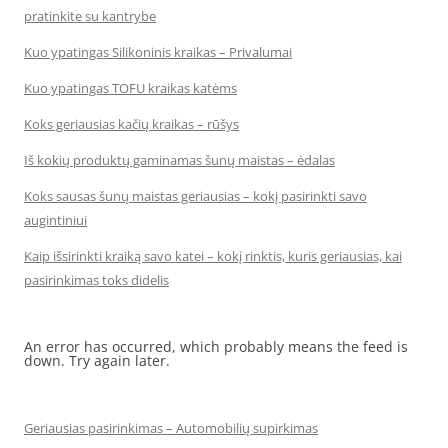
pratinkite su kantrybe
Kuo ypatingas Silikoninis kraikas – Privalumai
Kuo ypatingas TOFU kraikas katėms
Koks geriausias kačių kraikas – rūšys
Iš kokių produktų gaminamas šunų maistas – ėdalas
Koks sausas šunų maistas geriausias – kokį pasirinkti savo
augintiniui
Kaip išsirinkti kraiką savo katei – kokį rinktis, kuris geriausias, kai
pasirinkimas toks didelis
An error has occurred, which probably means the feed is
down. Try again later.
Geriausias pasirinkimas – Automobilių supirkimas