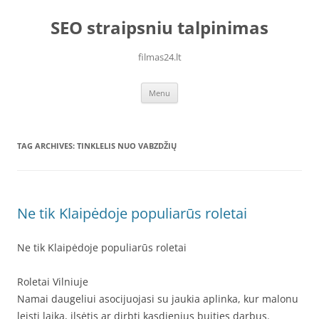
Skip
to
SEO straipsniu talpinimas
content
filmas24.lt
Menu
TAG ARCHIVES:
TINKLELIS NUO VABZDŽIŲ
Ne tik Klaipėdoje populiarūs roletai
Ne tik Klaipėdoje populiarūs roletai
Roletai Vilniuje
Namai daugeliui asocijuojasi su jaukia aplinka, kur malonu
leisti laiką, ilsėtis ar dirbti kasdienius buities darbus.