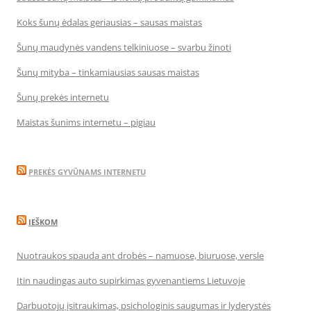
Koks šunų ėdalas geriausias – sausas maistas
Šunų maudynės vandens telkiniuose – svarbu žinoti
Šunų mityba – tinkamiausias sausas maistas
Šunų prekės internetu
Maistas šunims internetu – pigiau
PREKĖS GYVŪNAMS INTERNETU
IEŠKOM
Nuotraukos spauda ant drobės – namuose, biuruose, versle
Itin naudingas auto supirkimas gyvenantiems Lietuvoje
Darbuotojų įsitraukimas, psichologinis saugumas ir lyderystės