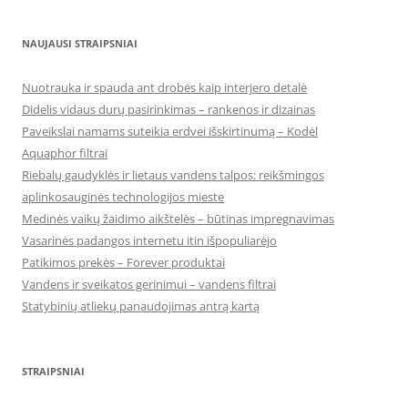
NAUJAUSI STRAIPSNIAI
Nuotrauka ir spauda ant drobės kaip interjero detalė
Didelis vidaus durų pasirinkimas – rankenos ir dizainas
Paveikslai namams suteikia erdvei išskirtinumą – Kodėl
Aquaphor filtrai
Riebalų gaudyklės ir lietaus vandens talpos: reikšmingos
aplinkosauginės technologijos mieste
Medinės vaikų žaidimo aikštelės – būtinas impregnavimas
Vasarinės padangos internetu itin išpopuliarėjo
Patikimos prekės – Forever produktai
Vandens ir sveikatos gerinimui – vandens filtrai
Statybinių atliekų panaudojimas antrą kartą
STRAIPSNIAI