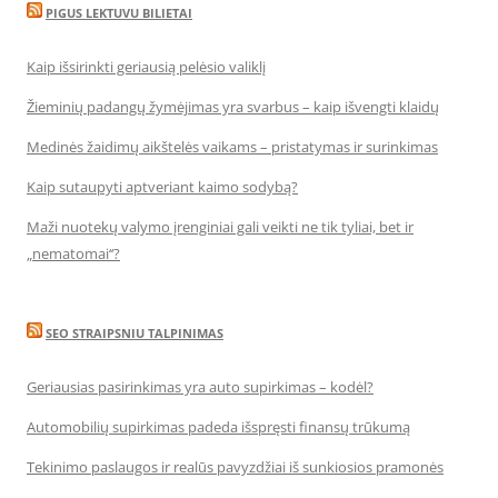
PIGUS LEKTUVU BILIETAI
Kaip išsirinkti geriausią pelėsio valiklį
Žieminių padangų žymėjimas yra svarbus – kaip išvengti klaidų
Medinės žaidimų aikštelės vaikams – pristatymas ir surinkimas
Kaip sutaupyti aptveriant kaimo sodybą?
Maži nuotekų valymo įrenginiai gali veikti ne tik tyliai, bet ir
„nematomai‘‘?
SEO STRAIPSNIU TALPINIMAS
Geriausias pasirinkimas yra auto supirkimas – kodėl?
Automobilių supirkimas padeda išspręsti finansų trūkumą
Tekinimo paslaugos ir realūs pavyzdžiai iš sunkiosios pramonės