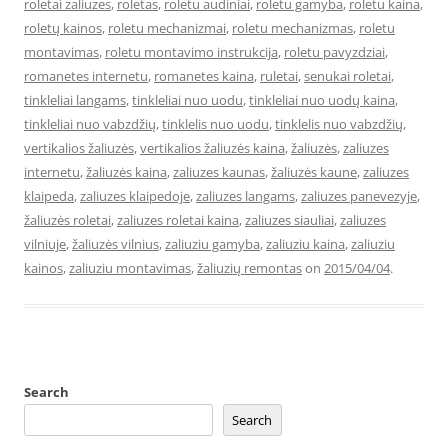
roletai zaliuzes
,
roletas
,
roletu audiniai
,
roletu gamyba
,
roletu kaina
,
roletų kainos
,
roletu mechanizmai
,
roletu mechanizmas
,
roletu
montavimas
,
roletu montavimo instrukcija
,
roletu pavyzdziai
,
romanetes internetu
,
romanetes kaina
,
ruletai
,
senukai roletai
,
tinkleliai langams
,
tinkleliai nuo uodu
,
tinkleliai nuo uodų kaina
,
tinkleliai nuo vabzdžių
,
tinklelis nuo uodu
,
tinklelis nuo vabzdžių
,
vertikalios žaliuzės
,
vertikalios žaliuzės kaina
,
žaliuzės
,
zaliuzes
internetu
,
žaliuzės kaina
,
zaliuzes kaunas
,
žaliuzės kaune
,
zaliuzes
klaipeda
,
zaliuzes klaipedoje
,
zaliuzes langams
,
zaliuzes panevezyje
,
žaliuzės roletai
,
zaliuzes roletai kaina
,
zaliuzes siauliai
,
zaliuzes
vilniuje
,
žaliuzės vilnius
,
zaliuziu gamyba
,
zaliuziu kaina
,
zaliuziu
kainos
,
zaliuziu montavimas
,
žaliuzių remontas
on
2015/04/04
.
Search
Search