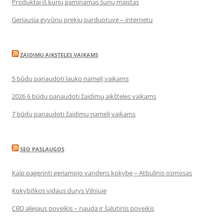
Produktai iš kurių gaminamas šunų maistas
Geriausia gyvūnų prekių parduotuvė – internetu
ZAIDIMU AIKSTELES VAIKAMS
5 būdų panaudoti lauko namelį vaikams
2026 6 būdų panaudoti žaidimų aikšteles vaikams
7 būdų panaudoti žaidimų namelį vaikams
SEO PASLAUGOS
Kaip pagerinti geriamojo vandens kokybę – Atbulinis osmosas
Kokybiškos vidaus durys Vilniuje
CBD aliejaus poveikis – nauda ir šalutinis poveikis