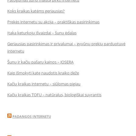
Patogumas šunų maistą pirkti internetu
Koks kraikas katėms geriausias?
Prekės internetu su akcija – praktiškas pasirinkimas
Įtaka keturkojų išvaizdai – šunų ėdalas
Geriausias pasirinkimas ir privalumai – gyvūnų prekių parduotuvė
internetu
Šunų ir kačių pašarų kainos – JOSERA
Kaip išmokyti katę naudotis kraiko dėže
Kačių kraikas internetu – siūlomas pigiau
Kačių kraikas TOFU – natūralus, biologiškai suyrantis
PADANGOS INTERNETU