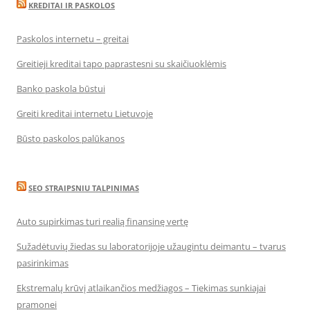
KREDITAI IR PASKOLOS
Paskolos internetu – greitai
Greitieji kreditai tapo paprastesni su skaičiuoklėmis
Banko paskola būstui
Greiti kreditai internetu Lietuvoje
Būsto paskolos palūkanos
SEO STRAIPSNIU TALPINIMAS
Auto supirkimas turi realią finansinę vertę
Sužadėtuvių žiedas su laboratorijoje užaugintu deimantu – tvarus
pasirinkimas
Ekstremalų krūvį atlaikančios medžiagos – Tiekimas sunkiajai
pramonei