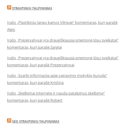
STRAIPSNIU TALPINIMAS
Įrašo „Plastikinių langų kainos Vilniuje“ komentaras, kurį parašė
Algis
Įrašo „Prezervatyvai yra draugiškiausia priemonė Jūsų sveikatai“
komentaras, kurį parašė Sargiai
Įrašo „Prezervatyvai yra draugiškiausia priemonė Jūsų sveikatai“
komentaras, kurį parašė Prezervatyvai
Įrašo „Svarbi informacija apie vairavimo mokyklą Auruda“
komentaras, kurį parašė Kristina
Įrašo „Skelbimai internete ir nauda patalpinus skelbimą“
komentaras, kurį parašė Robert
SEO STRAIPSNIU TALPINIMAS