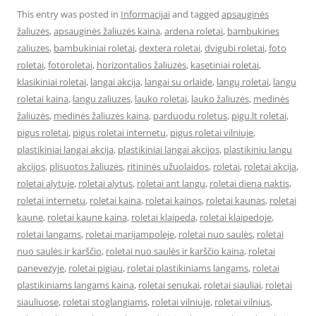
This entry was posted in
Informacijai
and tagged
apsauginės
žaliuzės
,
apsauginės žaliuzės kaina
,
ardena roletai
,
bambukines
zaliuzes
,
bambukiniai roletai
,
dextera roletai
,
dvigubi roletai
,
foto
roletai
,
fotoroletai
,
horizontalios žaliuzės
,
kasetiniai roletai
,
klasikiniai roletai
,
langai akcija
,
langai su orlaide
,
langų roletai
,
langu
roletai kaina
,
langu zaliuzes
,
lauko roletai
,
lauko žaliuzės
,
medinės
žaliuzės
,
medinės žaliuzės kaina
,
parduodu roletus
,
pigu.lt roletai
,
pigus roletai
,
pigus roletai internetu
,
pigus roletai vilniuje
,
plastikiniai langai akcija
,
plastikiniai langai akcijos
,
plastikiniu langu
akcijos
,
plisuotos žaliuzės
,
ritininės užuolaidos
,
roletai
,
roletai akcija
,
roletai alytuje
,
roletai alytus
,
roletai ant langu
,
roletai diena naktis
,
roletai internetu
,
roletai kaina
,
roletai kainos
,
roletai kaunas
,
roletai
kaune
,
roletai kaune kaina
,
roletai klaipeda
,
roletai klaipedoje
,
roletai langams
,
roletai marijampoleje
,
roletai nuo saulės
,
roletai
nuo saulės ir karščio
,
roletai nuo saulės ir karščio kaina
,
roletai
panevezyje
,
roletai pigiau
,
roletai plastikiniams langams
,
roletai
plastikiniams langams kaina
,
roletai senukai
,
roletai siauliai
,
roletai
siauliuose
,
roletai stoglangiams
,
roletai vilniuje
,
roletai vilnius
,