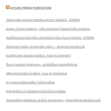
GYVUNU PREKIU PARDUOTUVE
Geriausias maistas sterilizuotoms katėms - JOSERA
Josera Classic katėms - Ulta premium klasės kačių maistas
Aukščiausios kokybės standartas Jūsų šuns mitybai - JOSERA
Skirtingos kačių draskyklių rūšys – skirtingi privalumai
Kodėl katės drasko baldus - kaip to išvengti?
Šunų maistas internetu - praktiškas pasirinkimas
Silikoninis kačių kraikas - kuo jis ypatingas
Ar mano katei patiks Tofu kraikas
Kokybiškas ir subalansuotas šunų ėdalas
Nerandate reikalingų prekių gyvūnams - internetinė parduotuvė