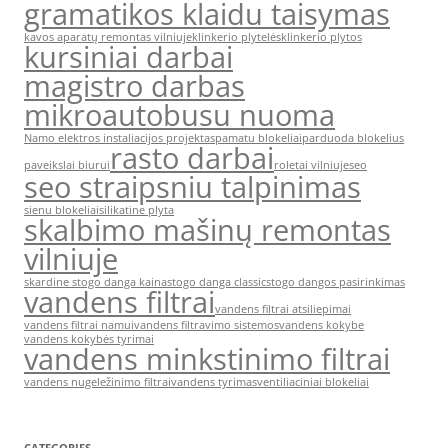
gramatikos klaidu taisymas
kavos aparatų remontas vilniuje
klinkerio plytelės
klinkerio plytos
kursiniai darbai
magistro darbas
mikroautobusu nuoma
Namo elektros instaliacijos projektas
pamatu blokeliai
parduoda blokelius
rasto darbai
paveikslai biurui
roletai vilniuje
seo
seo straipsniu talpinimas
sienu blokeliai
silikatine plyta
skalbimo mašinų remontas
vilniuje
skardine stogo danga kaina
stogo danga classic
stogo dangos pasirinkimas
vandens filtrai
vandens filtrai atsiliepimai
vandens filtrai namui
vandens filtravimo sistemos
vandens kokybe
vandens kokybės tyrimai
vandens minkstinimo filtrai
vandens nugeležinimo filtrai
vandens tyrimas
ventiliaciniai blokeliai
CATEGORIES