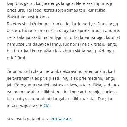
kaip bus gerai, kai jie dengs langus. Nereikės rūpintis jų
priežiūra. Tai labai geras sprendimas ten, kur reikia
išskirtinio pasirinkimo.
Roletus vis dažniau pasirenka tie, kurie nori gražaus langų
dekoro, tačiau nenori skirti daug laiko priežiūrai. Jų audinys
nereikalauja skalbimo ar lyginimo. Tai labai patogu, kuomet
namuose yra daugybė langų. Juk norisi ne tik gražių langų,
bet ir to, kad kuo mažiau laiko būtų skiriama jų uždangų
priežiūrai.
Žinoma, kad roletai nėra tik dekoravimo priemonė ir, kad
jie tvirtinami tiek prie plastikinių, tiek prie medinių langų.
Jai uždengamos saulei atviros erdvės, o tai reiškia, kad juos
galima naudoti ir įstiklintame balkone ar terasoje, kuriose
taip pat yra sumontuoti langai ar stiklo paketai. Daugiau
informacijos rasite
ČIA
.
Straipsnis patalpintas:
2015-04-04