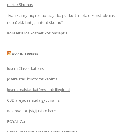
meistriškumas
Tvari kiaurymių restauracija: kaip atkurti metalo konstrukcijas
nepažeidžiant jų autentiškumo?
Korėjietiškos kosmetikos paslaptis
GYVUNU PREKES
Josera Classic katėms
Josera sterilizuotoms katėms
Josera maistas katėms – atsiliepimai
CBD aliejaus nauda gyvūnams
Ką dovanoti įsigijusiam katę
ROYAL Canin