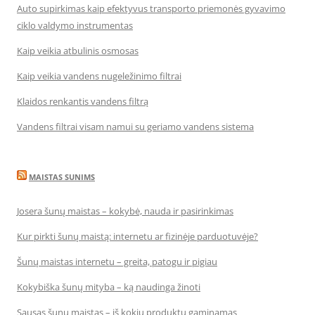
Auto supirkimas kaip efektyvus transporto priemonės gyvavimo
ciklo valdymo instrumentas
Kaip veikia atbulinis osmosas
Kaip veikia vandens nugeležinimo filtrai
Klaidos renkantis vandens filtrą
Vandens filtrai visam namui su geriamo vandens sistema
MAISTAS SUNIMS
Josera šunų maistas – kokybė, nauda ir pasirinkimas
Kur pirkti šunų maistą: internetu ar fizinėje parduotuvėje?
Šunų maistas internetu – greita, patogu ir pigiau
Kokybiška šunų mityba – ką naudinga žinoti
Sausas šunų maistas – iš kokių produktų gaminamas