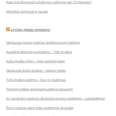
Kaip transformuoti užsakymų valdymą per 12 mėnesių?
Atbulinis osmosas ir nauda
GYVŪNŲ PREKĖS INTERNETU
Geriausias Josera maistas sterilizuotoms katėms
Augalinė alternatyva katėms – Tofu kraikas
Kačių kraiko rūšys – kokį parinkti katei
Geriausias kačių kraikas – kokios rūšies
Tofu kraikas katėms – kuo jis ypatingas
Perkant prekes gyvūnams galima sutaupyti
Ar naudinga naudotis akcijomis gyvūnų prekėmis – pastebėjimai
Šunų maistas daro įtaką augintinio išvaizdai