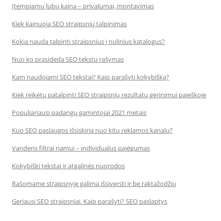
Įtempiamų lubų kaina – privalumai, montavimas
Kiek kainuoja SEO straipsnių talpinimas
Kokia nauda talpinti straipsnius į nulinius katalogus?
Nuo ko prasideda SEO tekstų rašymas
Kam naudojami SEO tekstai? Kaip parašyti kokybišką?
Kiek reikėtų patalpinti SEO straipsnių rezultatų gerinimui paieškoje
Populiariausi padangų gamintojai 2021 metais
Kuo SEO paslaugos išsiskiria nuo kitų reklamos kanalų?
Vandens filtrai namui – individualus pajėgumas
Kokybiški tekstai ir atgalinės nuorodos
Rašomame straipsnyje galima išsiversti ir be raktažodžių
Geriausi SEO straipsniai. Kaip parašyti? SEO paslaptys