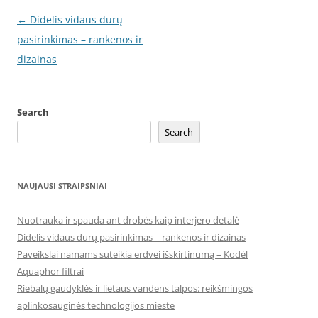
Post
←
Didelis vidaus durų
navigation
pasirinkimas – rankenos ir
dizainas
Search
Search
NAUJAUSI STRAIPSNIAI
Nuotrauka ir spauda ant drobės kaip interjero detalė
Didelis vidaus durų pasirinkimas – rankenos ir dizainas
Paveikslai namams suteikia erdvei išskirtinumą – Kodėl
Aquaphor filtrai
Riebalų gaudyklės ir lietaus vandens talpos: reikšmingos
aplinkosauginės technologijos mieste