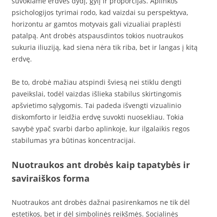
suvokiame erdvės dydį, gylį ir proporcijas. Aplinkos
psichologijos tyrimai rodo, kad vaizdai su perspektyva,
horizontu ar gamtos motyvais gali vizualiai praplėsti
patalpą. Ant drobės atspausdintos tokios nuotraukos
sukuria iliuziją, kad siena nėra tik riba, bet ir langas į kitą
erdvę.
Be to, drobė mažiau atspindi šviesą nei stiklu dengti
paveikslai, todėl vaizdas išlieka stabilus skirtingomis
apšvietimo sąlygomis. Tai padeda išvengti vizualinio
diskomforto ir leidžia erdvę suvokti nuosekliau. Tokia
savybė ypač svarbi darbo aplinkoje, kur ilgalaikis regos
stabilumas yra būtinas koncentracijai.
Nuotraukos ant drobės kaip tapatybės ir
saviraiškos forma
Nuotraukos ant drobės dažnai pasirenkamos ne tik dėl
estetikos, bet ir dėl simbolinės reikšmės. Socialinės