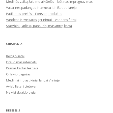
Medinės vaikų žaidimo aikštelės – būtinas impregnavimas
Vasarinės padangos internetu itin išpopuliarėjo
Patikimos prekės – Forever produktai
Vandens ir sveikatos gerinimui – vandens filtrai
Statybinių atliekų panaudojimas antrą kartą
STRAIPSNIAI
Keltų bilietai
Draudimas internetu
Pirmas kartas lėktuve
Orlaivio bagažas
Mediniai ir plastikiniai langai Vilniuje
Aviabilietai į Lietuvą
Ne visi skraido pigiai
DEBESĖLIS