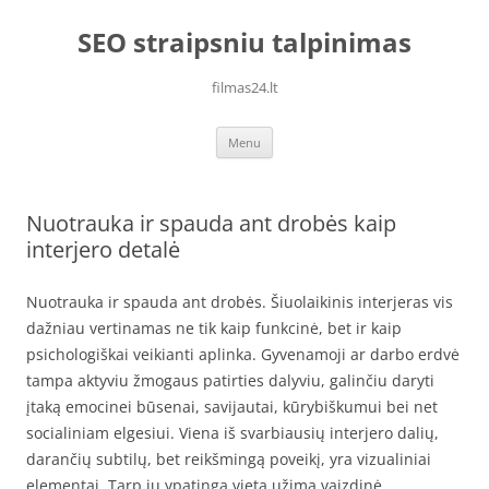
Skip
to
SEO straipsniu talpinimas
content
filmas24.lt
Menu
Nuotrauka ir spauda ant drobės kaip
interjero detalė
Nuotrauka ir spauda ant drobės. Šiuolaikinis interjeras vis
dažniau vertinamas ne tik kaip funkcinė, bet ir kaip
psichologiškai veikianti aplinka. Gyvenamoji ar darbo erdvė
tampa aktyviu žmogaus patirties dalyviu, galinčiu daryti
įtaką emocinei būsenai, savijautai, kūrybiškumui bei net
socialiniam elgesiui. Viena iš svarbiausių interjero dalių,
darančių subtilų, bet reikšmingą poveikį, yra vizualiniai
elementai. Tarp jų ypatingą vietą užima vaizdinė