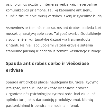
psichologijos požiūriu interjeras veikia kaip neverbalinė
komunikacijos priemonė. Tai, ką kabiname ant sienų,
siunčia žinutę apie mūsų vertybes, skonį ir gyvenimo būdą.
Asmeninės ar teminės nuotraukos ant drobės padeda kurti
nuoseklų naratyvą apie save. Tai ypač svarbu šiuolaikinėje
visuomenėje, kur tapatybė dažnai yra fragmentuota ir
kintanti. Fiziniai, apčiuopiami vaizdai erdvėje suteikia
stabilumo jausmą ir padeda įsižeminti kasdienėje rutinoje.
Spauda ant drobės darbo ir viešosiose
erdvėse
Spauda ant drobės plačiai naudojama biuruose, gydymo
įstaigose, viešbučiuose ir kitose viešosiose erdvėse.
Organizacinės psichologijos tyrimai rodo, kad vizualinė
aplinka turi įtakos darbuotojų produktyvumui, klientų
pasitenkinimui ir bendram emociniam fonui.