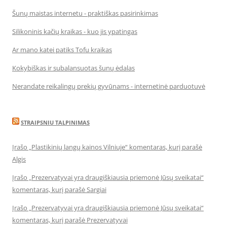
Šunų maistas internetu - praktiškas pasirinkimas
Silikoninis kačių kraikas - kuo jis ypatingas
Ar mano katei patiks Tofu kraikas
Kokybiškas ir subalansuotas šunų ėdalas
Nerandate reikalingų prekių gyvūnams - internetinė parduotuvė
STRAIPSNIU TALPINIMAS
Įrašo „Plastikinių langų kainos Vilniuje“ komentaras, kurį parašė
Algis
Įrašo „Prezervatyvai yra draugiškiausia priemonė Jūsų sveikatai“
komentaras, kurį parašė Sargiai
Įrašo „Prezervatyvai yra draugiškiausia priemonė Jūsų sveikatai“
komentaras, kurį parašė Prezervatyvai