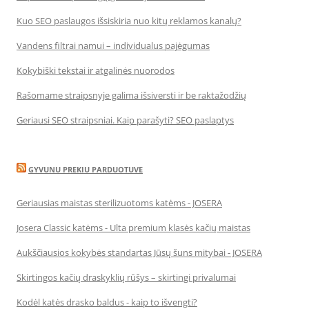
Kuo SEO paslaugos išsiskiria nuo kitų reklamos kanalų?
Vandens filtrai namui – individualus pajėgumas
Kokybiški tekstai ir atgalinės nuorodos
Rašomame straipsnyje galima išsiversti ir be raktažodžių
Geriausi SEO straipsniai. Kaip parašyti? SEO paslaptys
GYVUNU PREKIU PARDUOTUVE
Geriausias maistas sterilizuotoms katėms - JOSERA
Josera Classic katėms - Ulta premium klasės kačių maistas
Aukščiausios kokybės standartas Jūsų šuns mitybai - JOSERA
Skirtingos kačių draskyklių rūšys – skirtingi privalumai
Kodėl katės drasko baldus - kaip to išvengti?