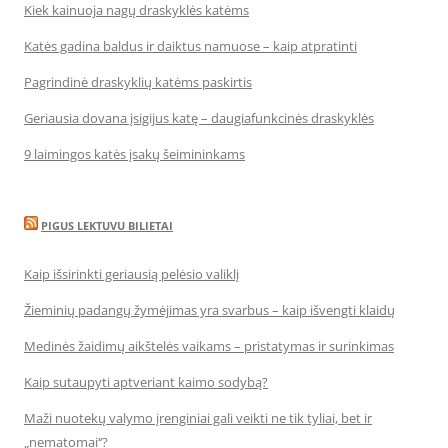
Kiek kainuoja nagų draskyklės katėms
Katės gadina baldus ir daiktus namuose – kaip atpratinti
Pagrindinė draskyklių katėms paskirtis
Geriausia dovana įsigijus katę – daugiafunkcinės draskyklės
9 laimingos katės įsakų šeimininkams
PIGUS LEKTUVU BILIETAI
Kaip išsirinkti geriausią pelėsio valiklį
Žieminių padangų žymėjimas yra svarbus – kaip išvengti klaidų
Medinės žaidimų aikštelės vaikams – pristatymas ir surinkimas
Kaip sutaupyti aptveriant kaimo sodybą?
Maži nuotekų valymo įrenginiai gali veikti ne tik tyliai, bet ir
„nematomai‘‘?