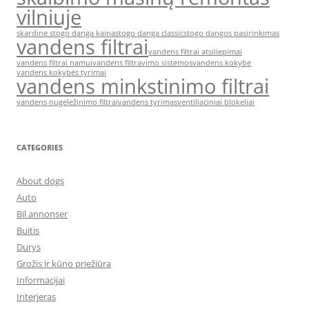
vilniuje
skardine stogo danga kaina
stogo danga classic
stogo dangos pasirinkimas
vandens filtrai
vandens filtrai atsiliepimai
vandens filtrai namui
vandens filtravimo sistemos
vandens kokybe
vandens kokybės tyrimai
vandens minkstinimo filtrai
vandens nugeležinimo filtrai
vandens tyrimas
ventiliaciniai blokeliai
CATEGORIES
About dogs
Auto
Bil annonser
Buitis
Durys
Grožis ir kūno priežiūra
Informacijai
Interjeras