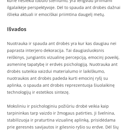
kurie nesiekia tobulo sterilumo, yra lengviau priimami
ilgalaikėje perspektyvoje. Dėl to spauda ant drobės dažnai
išlieka aktuali ir emociškai priimtina daugelį metų.
Išvados
Nuotrauka ir spauda ant drobės yra kur kas daugiau nei
paprasta interjero dekoracija. Tai daugiasluoksnis
reiškinys, jungiantis vizualinę percepciją, emocinį poveikį,
asmeninę tapatybę ir erdvės psichologiją. Nuotrauka ant
drobės suteikia vaizdui materialumo ir laikiškumo,
nuotraukos ant drobės padeda kurti emocinį ryšį su
aplinka, o spauda ant drobės reprezentuoja šiuolaikinę
technologijų ir estetikos sintezę.
Moksliniu ir psichologiniu požiūriu drobė veikia kaip
tarpininkas tarp vaizdo ir žmogaus patirties. Ji švelnina,
stabilizuoja ir praturtina vizualinę aplinką, prisidėdama
prie geresnės savijautos ir gilesnio ryšio su erdve. Dėl šių