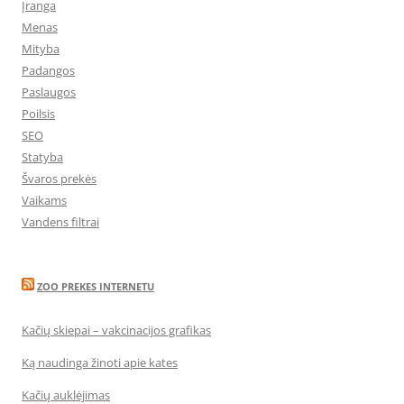
Įranga
Menas
Mityba
Padangos
Paslaugos
Poilsis
SEO
Statyba
Švaros prekės
Vaikams
Vandens filtrai
ZOO PREKES INTERNETU
Kačių skiepai – vakcinacijos grafikas
Ką naudinga žinoti apie kates
Kačių auklėjimas