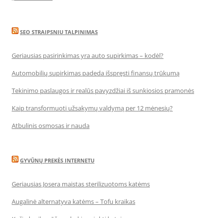
SEO STRAIPSNIU TALPINIMAS
Geriausias pasirinkimas yra auto supirkimas – kodėl?
Automobilių supirkimas padeda išspręsti finansų trūkumą
Tekinimo paslaugos ir realūs pavyzdžiai iš sunkiosios pramonės
Kaip transformuoti užsakymų valdymą per 12 mėnesių?
Atbulinis osmosas ir nauda
GYVŪNŲ PREKĖS INTERNETU
Geriausias Josera maistas sterilizuotoms katėms
Augalinė alternatyva katėms – Tofu kraikas