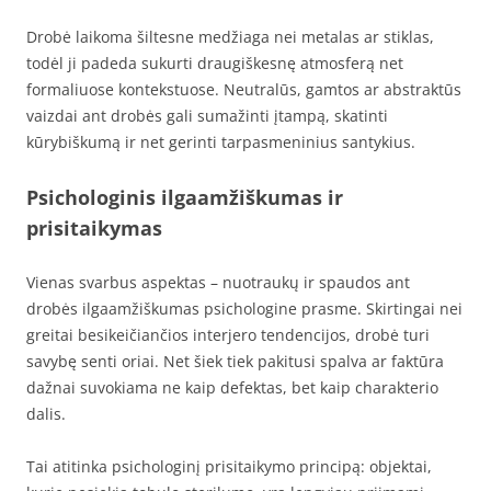
Drobė laikoma šiltesne medžiaga nei metalas ar stiklas,
todėl ji padeda sukurti draugiškesnę atmosferą net
formaliuose kontekstuose. Neutralūs, gamtos ar abstraktūs
vaizdai ant drobės gali sumažinti įtampą, skatinti
kūrybiškumą ir net gerinti tarpasmeninius santykius.
Psichologinis ilgaamžiškumas ir
prisitaikymas
Vienas svarbus aspektas – nuotraukų ir spaudos ant
drobės ilgaamžiškumas psichologine prasme. Skirtingai nei
greitai besikeičiančios interjero tendencijos, drobė turi
savybę senti oriai. Net šiek tiek pakitusi spalva ar faktūra
dažnai suvokiama ne kaip defektas, bet kaip charakterio
dalis.
Tai atitinka psichologinį prisitaikymo principą: objektai,