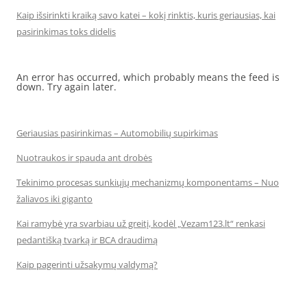
Kaip išsirinkti kraiką savo katei – kokį rinktis, kuris geriausias, kai
pasirinkimas toks didelis
An error has occurred, which probably means the feed is
down. Try again later.
Geriausias pasirinkimas – Automobilių supirkimas
Nuotraukos ir spauda ant drobės
Tekinimo procesas sunkiųjų mechanizmų komponentams – Nuo
žaliavos iki giganto
Kai ramybė yra svarbiau už greitį, kodėl „Vezam123.lt“ renkasi
pedantišką tvarką ir BCA draudimą
Kaip pagerinti užsakymų valdymą?