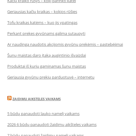
Kačių kraiko rūšys – kokį parinkti katei
Geriausias kačių kraikas – kokios rūšies
Tofu kraikas katėms – kuo jis ypatingas
Perkant prekes gyvūnams galima sutaupyti
Ar naudinga naudotis akcijomis gyvūnų prekėmis – pastebėjimai
Šunų maistas daro įtaką augintinio išvaizdai
Produktai iš kurių gaminamas šunų maistas
Geriausia gyvūnų prekių parduotuvė – internetu
ZAIDIMU AIKSTELES VAIKAMS
5 būdų panaudoti lauko namelį vaikams
2026 6 būdų panaudoti žaidimų aikšteles vaikams
7 būdų panaudoti žaidimų namelį vaikams