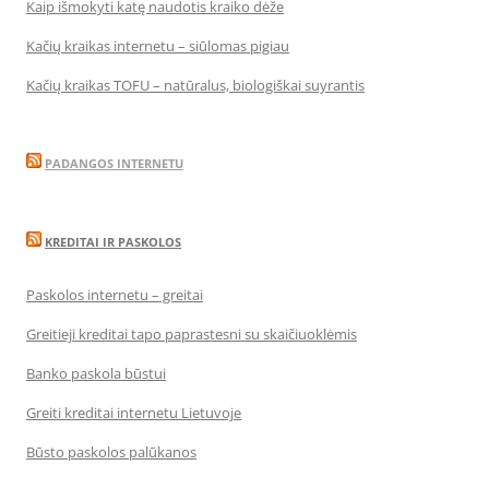
Kaip išmokyti katę naudotis kraiko dėže
Kačių kraikas internetu – siūlomas pigiau
Kačių kraikas TOFU – natūralus, biologiškai suyrantis
PADANGOS INTERNETU
KREDITAI IR PASKOLOS
Paskolos internetu – greitai
Greitieji kreditai tapo paprastesni su skaičiuoklėmis
Banko paskola būstui
Greiti kreditai internetu Lietuvoje
Būsto paskolos palūkanos