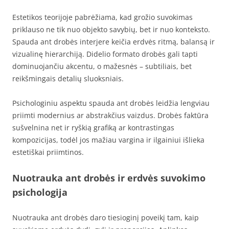
Estetikos teorijoje pabrėžiama, kad grožio suvokimas
priklauso ne tik nuo objekto savybių, bet ir nuo konteksto.
Spauda ant drobės interjere keičia erdvės ritmą, balansą ir
vizualinę hierarchiją. Didelio formato drobės gali tapti
dominuojančiu akcentu, o mažesnės – subtiliais, bet
reikšmingais detalių sluoksniais.
Psichologiniu aspektu spauda ant drobės leidžia lengviau
priimti modernius ar abstrakčius vaizdus. Drobės faktūra
sušvelnina net ir ryškią grafiką ar kontrastingas
kompozicijas, todėl jos mažiau vargina ir ilgainiui išlieka
estetiškai priimtinos.
Nuotrauka ant drobės ir erdvės suvokimo
psichologija
Nuotrauka ant drobės daro tiesioginį poveikį tam, kaip