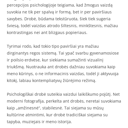
percepcijos psichologijoje teigiama, kad žmogus vaizdą
suvokia ne tik per spalvą ir formą, bet ir per paviršiaus
savybes. Drobė, būdama tekstūruota, šiek tiek sugeria
šviesą, todėl vaizdas atrodo šiltesnis, minkštesnis, mažiau
kontrastingas nei ant blizgaus popieriaus.
Tyrimai rodo, kad tokio tipo paviršiai yra mažiau
dirginantys regos sistemą. Tai ypač svarbu gyvenamosiose
ir poilsio erdvėse, kur siekiama sumažinti vizualinį
triukšmą. Nuotrauka ant drobės dažniau suvokiama kaip
meno kūrinys, o ne informacinis vaizdas, todėl ji aktyvuoja
kitokį, labiau kontempliatyvų žiūrėjimo režimą.
Psichologiškai drobė suteikia vaizdui laikiškumo pojūtį. Net
moderni fotografija, perkelta ant drobės, neretai suvokiama
kaip „amžinesnė“, stabilesnė. Tai siejama su mūsų
kultūrine atmintimi, kur drobė tradiciškai siejama su
tapyba, muziejais ir meno istorija.