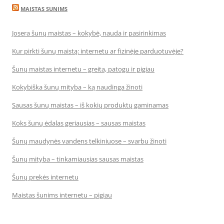
MAISTAS SUNIMS
Josera šunų maistas – kokybė, nauda ir pasirinkimas
Kur pirkti šunų maistą: internetu ar fizinėje parduotuvėje?
Šunų maistas internetu – greita, patogu ir pigiau
Kokybiška šunų mityba – ką naudinga žinoti
Sausas šunų maistas – iš kokių produktų gaminamas
Koks šunų ėdalas geriausias – sausas maistas
Šunų maudynės vandens telkiniuose – svarbu žinoti
Šunų mityba – tinkamiausias sausas maistas
Šunų prekės internetu
Maistas šunims internetu – pigiau