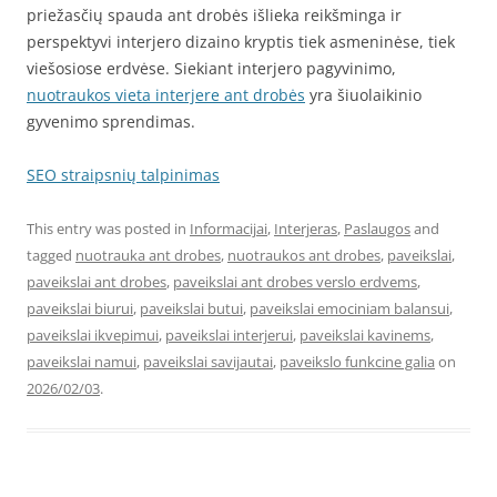
priežasčių spauda ant drobės išlieka reikšminga ir
perspektyvi interjero dizaino kryptis tiek asmeninėse, tiek
viešosiose erdvėse. Siekiant interjero pagyvinimo,
nuotraukos vieta interjere ant drobės
yra šiuolaikinio
gyvenimo sprendimas.
SEO straipsnių talpinimas
This entry was posted in
Informacijai
,
Interjeras
,
Paslaugos
and
tagged
nuotrauka ant drobes
,
nuotraukos ant drobes
,
paveikslai
,
paveikslai ant drobes
,
paveikslai ant drobes verslo erdvems
,
paveikslai biurui
,
paveikslai butui
,
paveikslai emociniam balansui
,
paveikslai ikvepimui
,
paveikslai interjerui
,
paveikslai kavinems
,
paveikslai namui
,
paveikslai savijautai
,
paveikslo funkcine galia
on
2026/02/03
.