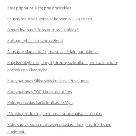
Kaip pripratinti katę prie draskyklės
Sausas maistas šunims ar konservai – ką rinktis
Blogas kvapas iš šuns burnos – Halitozė
Kačių mityba – ką svarbu žinoti
Sausas ar šlapias kačių maistas – ėdalo parinkimas
Kaip išmokyti katę daryti į dėžutę su kraiku – prie tualeto katę
pratinkite su kantrybe
Kuo ypatingas Silikoninis kraikas – Privalumai
Kuo ypatingas TOFU kraikas katėms
Koks geriausias kačių kraikas – rūšys
Iš kokių produktų gaminamas šunų maistas – ėdalas
Koks sausas šunų maistas geriausias – kokį pasirinkti savo
augintiniui