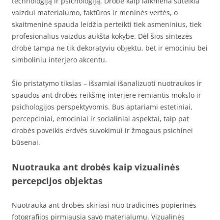
technologiją ir psichologiją. Drobė kaip laikmena suteikia
vaizdui materialumo, faktūros ir meninės vertės, o
skaitmeninė spauda leidžia perteikti tiek asmeninius, tiek
profesionalius vaizdus aukšta kokybe. Dėl šios sintezės
drobė tampa ne tik dekoratyviu objektu, bet ir emociniu bei
simboliniu interjero akcentu.
Šio pristatymo tikslas – išsamiai išanalizuoti nuotraukos ir
spaudos ant drobės reikšmę interjere remiantis mokslo ir
psichologijos perspektyvomis. Bus aptariami estetiniai,
percepciniai, emociniai ir socialiniai aspektai, taip pat
drobės poveikis erdvės suvokimui ir žmogaus psichinei
būsenai.
Nuotrauka ant drobės kaip vizualinės
percepcijos objektas
Nuotrauka ant drobės skiriasi nuo tradicinės popierinės
fotografijos pirmiausia savo materialumu. Vizualinės