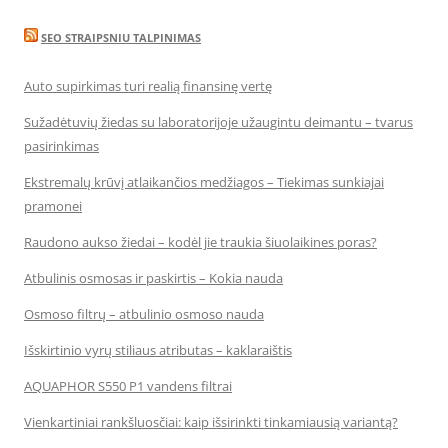
SEO STRAIPSNIU TALPINIMAS
Auto supirkimas turi realią finansinę vertę
Sužadėtuvių žiedas su laboratorijoje užaugintu deimantu – tvarus
pasirinkimas
Ekstremalų krūvį atlaikančios medžiagos – Tiekimas sunkiajai
pramonei
Raudono aukso žiedai – kodėl jie traukia šiuolaikines poras?
Atbulinis osmosas ir paskirtis – Kokia nauda
Osmoso filtrų – atbulinio osmoso nauda
Išskirtinio vyrų stiliaus atributas – kaklaraištis
AQUAPHOR S550 P1 vandens filtrai
Vienkartiniai rankšluosčiai: kaip išsirinkti tinkamiausią variantą?