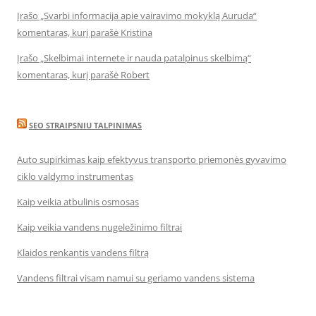
Įrašo „Svarbi informacija apie vairavimo mokyklą Auruda“
komentaras, kurį parašė Kristina
Įrašo „Skelbimai internete ir nauda patalpinus skelbimą“
komentaras, kurį parašė Robert
SEO STRAIPSNIU TALPINIMAS
Auto supirkimas kaip efektyvus transporto priemonės gyvavimo
ciklo valdymo instrumentas
Kaip veikia atbulinis osmosas
Kaip veikia vandens nugeležinimo filtrai
Klaidos renkantis vandens filtrą
Vandens filtrai visam namui su geriamo vandens sistema