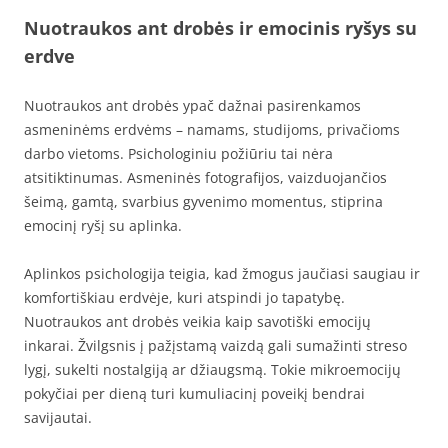
Nuotraukos ant drobės ir emocinis ryšys su
erdve
Nuotraukos ant drobės ypač dažnai pasirenkamos
asmeninėms erdvėms – namams, studijoms, privačioms
darbo vietoms. Psichologiniu požiūriu tai nėra
atsitiktinumas. Asmeninės fotografijos, vaizduojančios
šeimą, gamtą, svarbius gyvenimo momentus, stiprina
emocinį ryšį su aplinka.
Aplinkos psichologija teigia, kad žmogus jaučiasi saugiau ir
komfortiškiau erdvėje, kuri atspindi jo tapatybę.
Nuotraukos ant drobės veikia kaip savotiški emocijų
inkarai. Žvilgsnis į pažįstamą vaizdą gali sumažinti streso
lygį, sukelti nostalgiją ar džiaugsmą. Tokie mikroemocijų
pokyčiai per dieną turi kumuliacinį poveikį bendrai
savijautai.