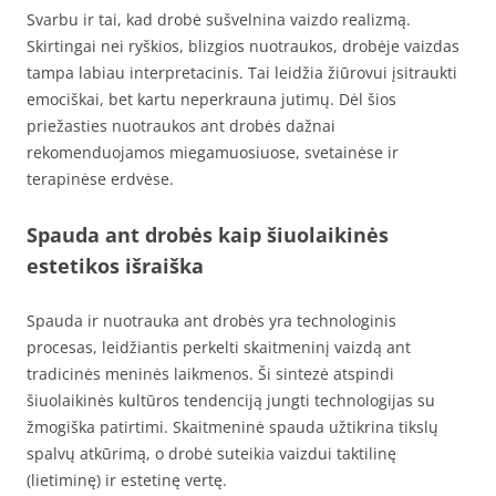
Svarbu ir tai, kad drobė sušvelnina vaizdo realizmą.
Skirtingai nei ryškios, blizgios nuotraukos, drobėje vaizdas
tampa labiau interpretacinis. Tai leidžia žiūrovui įsitraukti
emociškai, bet kartu neperkrauna jutimų. Dėl šios
priežasties nuotraukos ant drobės dažnai
rekomenduojamos miegamuosiuose, svetainėse ir
terapinėse erdvėse.
Spauda ant drobės kaip šiuolaikinės
estetikos išraiška
Spauda ir nuotrauka ant drobės yra technologinis
procesas, leidžiantis perkelti skaitmeninį vaizdą ant
tradicinės meninės laikmenos. Ši sintezė atspindi
šiuolaikinės kultūros tendenciją jungti technologijas su
žmogiška patirtimi. Skaitmeninė spauda užtikrina tikslų
spalvų atkūrimą, o drobė suteikia vaizdui taktilinę
(lietiminę) ir estetinę vertę.