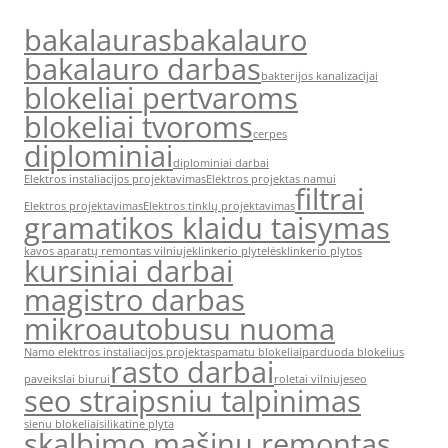
bakalauras
bakalauro
bakalauro darbas
bakterijos kanalizacijai
blokeliai pertvaroms
blokeliai tvoroms
cerpes
diplominiai
diplominiai darbai
Elektros instaliacijos projektavimas
Elektros projektas namui
filtrai
Elektros projektavimas
Elektros tinklų projektavimas
gramatikos klaidu taisymas
kavos aparatų remontas vilniuje
klinkerio plytelės
klinkerio plytos
kursiniai darbai
magistro darbas
mikroautobusu nuoma
Namo elektros instaliacijos projektas
pamatu blokeliai
parduoda blokelius
rasto darbai
paveikslai biurui
roletai vilniuje
seo
seo straipsniu talpinimas
sienu blokeliai
silikatine plyta
skalbimo mašinų remontas