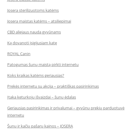
Josera sterilizuotoms katėms
Josera maistas katėms – atsiliepimai
CBD aliejaus nauda gyvūnams
Ką dovanoti įsigijusiam katę
ROYAL Canin
Patogumas šunų maistą pirkti internetu
Koks kraikas katėms geriausias?
Prekės internetu su akcija – praktiškas pasirinkimas
Įtaka keturkojų išvaizdai – šunų ėdalas
Geriausias pasirinkimas ir privalumai – gyvūnų prekių parduotuvė
internetu
Šunų ir kačių pašarų kainos – JOSERA