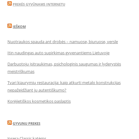
PREKĖS GYVŪNAMS INTERNETU
IEŠKOM
Nuotraukos spauda ant drobės – namuose, biuruose, versle
Itin naudingas auto supirkimas gyvenantiems Lietuvoje
Darbuotojų įsitraukimas, psichologinis saugumas ir lyderystės
meistriškumas
Tvari kiaurymių restauracija: kaip atkurti metalo konstrukcijas
nepažeidžiant jų autentiškumo?
Korėjietiškos kosmetikos paslaptis
GYVUNU PREKES
Josera Classic katėms