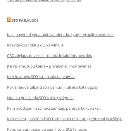
SEO PASLAUGOS
Kaip pagerinti geriamojo vandens kokybę – Atbulinis osmosas
Kokybiškos vidaus durys Vilniuje
CBD aliejaus poveikis – nauda ir šalutinis poveikis
Įtempiamų lubų kaina – privalumai, montavimas
Kiek kainuoja SEO straipsnių talpinimas
Kokia nauda talpinti straipsnius į nulinius katalogus?
Nuo ko prasideda SEO tekstų rašymas
Kam naudojami SEO tekstai? Kaip parašyti kokybišką?
Kiek reikėtų patalpinti SEO straipsnių rezultatų gerinimui paieškoje
Populiariausi padangų gamintojai 2021 metais