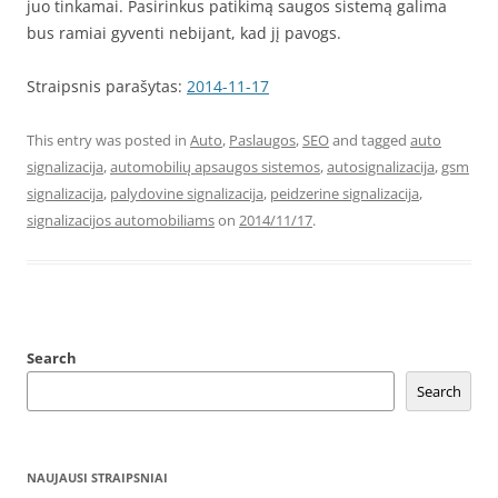
juo tinkamai. Pasirinkus patikimą saugos sistemą galima
bus ramiai gyventi nebijant, kad jį pavogs.
Straipsnis parašytas:
2014-11-17
This entry was posted in
Auto
,
Paslaugos
,
SEO
and tagged
auto
signalizacija
,
automobilių apsaugos sistemos
,
autosignalizacija
,
gsm
signalizacija
,
palydovine signalizacija
,
peidzerine signalizacija
,
signalizacijos automobiliams
on
2014/11/17
.
Search
Search
NAUJAUSI STRAIPSNIAI