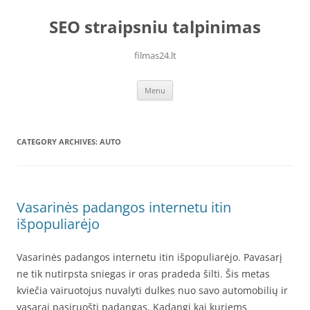
Skip
to
SEO straipsniu talpinimas
content
filmas24.lt
Menu
CATEGORY ARCHIVES:
AUTO
Vasarinės padangos internetu itin
išpopuliarėjo
Vasarinės padangos internetu itin išpopuliarėjo. Pavasarį
ne tik nutirpsta sniegas ir oras pradeda šilti. Šis metas
kviečia vairuotojus nuvalyti dulkes nuo savo automobilių ir
vasarai pasiruošti padangas. Kadangi kai kuriems