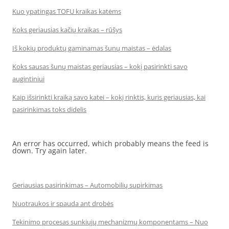
Kuo ypatingas TOFU kraikas katėms
Koks geriausias kačių kraikas – rūšys
Iš kokių produktų gaminamas šunų maistas – ėdalas
Koks sausas šunų maistas geriausias – kokį pasirinkti savo
augintiniui
Kaip išsirinkti kraiką savo katei – kokį rinktis, kuris geriausias, kai
pasirinkimas toks didelis
An error has occurred, which probably means the feed is
down. Try again later.
Geriausias pasirinkimas – Automobilių supirkimas
Nuotraukos ir spauda ant drobės
Tekinimo procesas sunkiųjų mechanizmų komponentams – Nuo