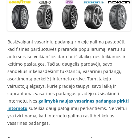
Besižvalgant vasarinių padangų rinkoje galima pastebėti,
kad fizinės parduotuvės praranda populiarumą. Kartu su
auto servisu veikiančios dar dar išsilaiko, nes teikiamos ir
keitimo paslaugos. Tačiau daugelis pardavėjų savo
sandėlius ir keliasdešimt tūkstančių vasarinių padangų
asortimentą perkėlė į interneto erdvę. Tam įtakojo
vairuotojų elgesys, kurie pradėjo taupyti savo laiką ir
suprantama, vasarines padangas pradėjo užsisakinėti
internetu. Nes
galimybė naujas vasarines padangas pirkti
internetu
suteikia daug patogumų perkantiems. Ne veltui
yra tvirtinama, kad internetu galima rasti bet kokias
vasarines padangas.