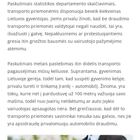
Paskutiniais statistikos departamento skaičiavimais,
transporto priemonėmis disponuoja beveik kiekvienas
Lietuvos gyventojas. Jiems privalu žinoti, kad be draudimo
transporto priemonės valdytojai negali naudoti, tai yra,
išvažiuoti į gatvę. Nepaklusniems ar protestuojantiems
gresia itin griežtos bausmės su vairuotojo pažymėjimo
atėmimu.
Paskutiniais metais pastebimas itin didelis transporto
pagausėjimas mūsų keliuose. Suprantama, gyvenimas
Lietuvoje gerėja, todėl tam, kad suspėti gyvenimo kelyje,
privalu turėti ir tinkamą įrankį – automobilį. Žinoma, yra
tokių, kurie net į parduotuvę už 100 metrų važiuoja savo
mašina, todėl nuo įvairių netikėtumų ar auto įvykio
vairuotojas apsaugotas nėra. Bet greičiausiai, kad dėl to
transporto priemonės savininkai nesuka sau galvos, nes jie
yra apsidraudę privalomuoju automobilio draudimu.