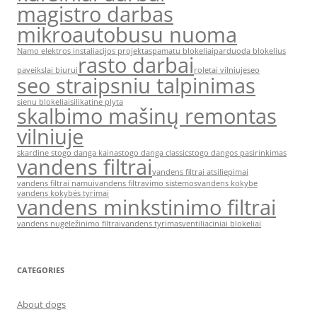
magistro darbas
mikroautobusu nuoma
Namo elektros instaliacijos projektas
pamatu blokeliai
parduoda blokelius
rasto darbai
paveikslai biurui
roletai vilniuje
seo
seo straipsniu talpinimas
sienu blokeliai
silikatine plyta
skalbimo mašinų remontas
vilniuje
skardine stogo danga kaina
stogo danga classic
stogo dangos pasirinkimas
vandens filtrai
vandens filtrai atsiliepimai
vandens filtrai namui
vandens filtravimo sistemos
vandens kokybe
vandens kokybės tyrimai
vandens minkstinimo filtrai
vandens nugeležinimo filtrai
vandens tyrimas
ventiliaciniai blokeliai
CATEGORIES
About dogs