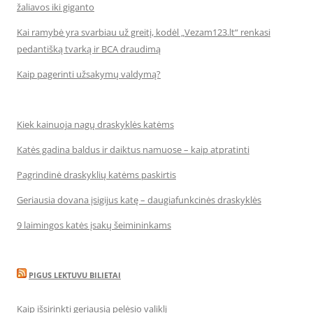
žaliavos iki giganto
Kai ramybė yra svarbiau už greitį, kodėl „Vezam123.lt“ renkasi
pedantišką tvarką ir BCA draudimą
Kaip pagerinti užsakymų valdymą?
Kiek kainuoja nagų draskyklės katėms
Katės gadina baldus ir daiktus namuose – kaip atpratinti
Pagrindinė draskyklių katėms paskirtis
Geriausia dovana įsigijus katę – daugiafunkcinės draskyklės
9 laimingos katės įsakų šeimininkams
PIGUS LEKTUVU BILIETAI
Kaip išsirinkti geriausią pelėsio valiklį