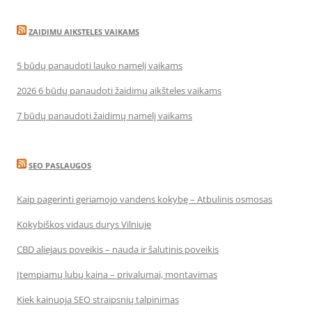
ZAIDIMU AIKSTELES VAIKAMS
5 būdų panaudoti lauko namelį vaikams
2026 6 būdų panaudoti žaidimų aikšteles vaikams
7 būdų panaudoti žaidimų namelį vaikams
SEO PASLAUGOS
Kaip pagerinti geriamojo vandens kokybę – Atbulinis osmosas
Kokybiškos vidaus durys Vilniuje
CBD aliejaus poveikis – nauda ir šalutinis poveikis
Įtempiamų lubų kaina – privalumai, montavimas
Kiek kainuoja SEO straipsnių talpinimas