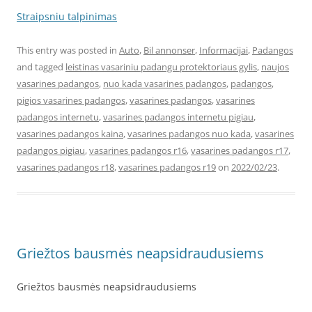
Straipsniu talpinimas
This entry was posted in
Auto
,
Bil annonser
,
Informacijai
,
Padangos
and tagged
leistinas vasariniu padangu protektoriaus gylis
,
naujos
vasarines padangos
,
nuo kada vasarines padangos
,
padangos
,
pigios vasarines padangos
,
vasarines padangos
,
vasarines
padangos internetu
,
vasarines padangos internetu pigiau
,
vasarines padangos kaina
,
vasarines padangos nuo kada
,
vasarines
padangos pigiau
,
vasarines padangos r16
,
vasarines padangos r17
,
vasarines padangos r18
,
vasarines padangos r19
on
2022/02/23
.
Griežtos bausmės neapsidraudusiems
Griežtos bausmės neapsidraudusiems