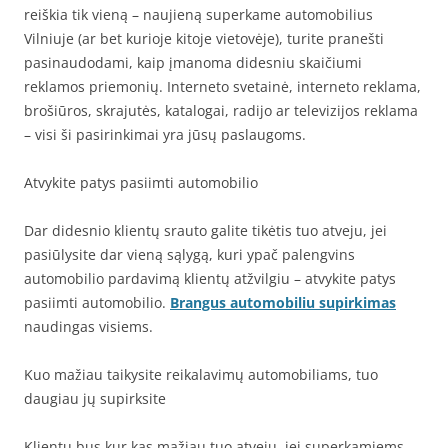
reiškia tik vieną – naujieną superkame automobilius
Vilniuje (ar bet kurioje kitoje vietovėje), turite pranešti
pasinaudodami, kaip įmanoma didesniu skaičiumi
reklamos priemonių. Interneto svetainė, interneto reklama,
brošiūros, skrajutės, katalogai, radijo ar televizijos reklama
– visi ši pasirinkimai yra jūsų paslaugoms.
Atvykite patys pasiimti automobilio
Dar didesnio klientų srauto galite tikėtis tuo atveju, jei
pasiūlysite dar vieną sąlygą, kuri ypač palengvins
automobilio pardavimą klientų atžvilgiu – atvykite patys
pasiimti automobilio.
Brangus automobiliu supirkimas
naudingas visiems.
Kuo mažiau taikysite reikalavimų automobiliams, tuo
daugiau jų supirksite
Klientų bus kur kas mažiau tuo atveju, jei superkamiems