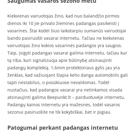
Saugumas vasaros sezono metu
Kiekvienas vairuotojas žino, kad nuo balandžio pirmos
dienos iki 10 jie privalo žiemines padangas pasikeisti į
vasarines. Štai kodėl šiuo laikotarpiu sumanūs vairuotojai
bando pasiruošti vasarai internetu. Tačiau ne kiekvienas
vairuotojas žino kokios vasarinės padangos yra saugios.
Taip, įsigyti padangas vasarai galima internetu, tačiau kur
tą riba, kuri signalizuoja apie būtinybę atsinaujinti
padangų komplektą. 1,6mm protektoriaus gylis jau yra
ženklas, kad važiuojant šlapia kelio danga automobilis gali
tapti nestabilus, o posūkiuose nevaldomas. Todėl
nustačius, kad padangos vasarai yra netinkamos visada
atsinaujinti galima Beepunkt.lt – parduotuvėje internetu.
Padangų kainos internetu yra mažesnės, todėl vasaros
sezonui pasiruošite ne tik kokybiškai, bet ir pigiau.
Patogumai perkant padangas internetu