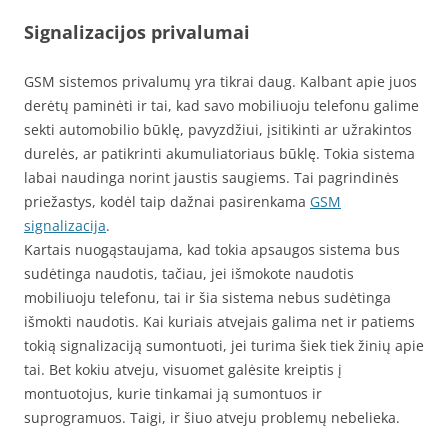
Signalizacijos privalumai
GSM sistemos privalumų yra tikrai daug. Kalbant apie juos
derėtų paminėti ir tai, kad savo mobiliuoju telefonu galime
sekti automobilio būklę, pavyzdžiui, įsitikinti ar užrakintos
durelės, ar patikrinti akumuliatoriaus būklę. Tokia sistema
labai naudinga norint jaustis saugiems. Tai pagrindinės
priežastys, kodėl taip dažnai pasirenkama
GSM
signalizacija
.
Kartais nuogąstaujama, kad tokia apsaugos sistema bus
sudėtinga naudotis, tačiau, jei išmokote naudotis
mobiliuoju telefonu, tai ir šia sistema nebus sudėtinga
išmokti naudotis. Kai kuriais atvejais galima net ir patiems
tokią signalizaciją sumontuoti, jei turima šiek tiek žinių apie
tai. Bet kokiu atveju, visuomet galėsite kreiptis į
montuotojus, kurie tinkamai ją sumontuos ir
suprogramuos. Taigi, ir šiuo atveju problemų nebelieka.