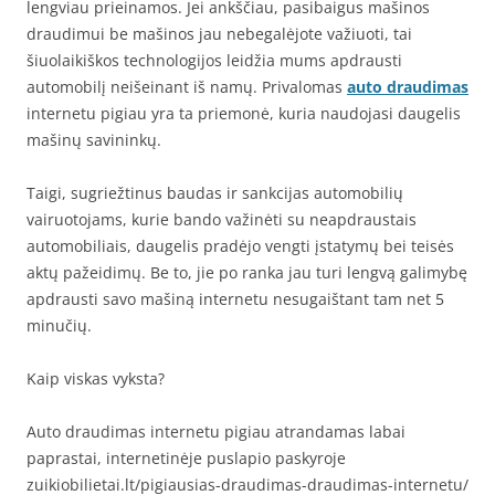
lengviau prieinamos. Jei ankščiau, pasibaigus mašinos
draudimui be mašinos jau nebegalėjote važiuoti, tai
šiuolaikiškos technologijos leidžia mums apdrausti
automobilį neišeinant iš namų. Privalomas
auto draudimas
internetu pigiau yra ta priemonė, kuria naudojasi daugelis
mašinų savininkų.
Taigi, sugriežtinus baudas ir sankcijas automobilių
vairuotojams, kurie bando važinėti su neapdraustais
automobiliais, daugelis pradėjo vengti įstatymų bei teisės
aktų pažeidimų. Be to, jie po ranka jau turi lengvą galimybę
apdrausti savo mašiną internetu nesugaištant tam net 5
minučių.
Kaip viskas vyksta?
Auto draudimas internetu pigiau atrandamas labai
paprastai, internetinėje puslapio paskyroje
zuikiobilietai.lt/pigiausias-draudimas-draudimas-internetu/