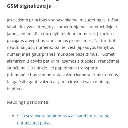
GSM signalizacija
Jos veikimo principas yra pakankamai nesudėtingas, tačiau
labai efektyvus. Įrenginys sumontuojamas automobilyje ir
jame įvedami jūsų nurodyti telefono numeriai, į kuriuos
pavojaus atveju bus siunčiamas pranešimas. Tai turi būti
nebūtinai jūsų numeris. Galite įvesti apsaugos tarnybos
numerį ir jie gaus pranešimus apie pažeidimus. Tuomet
akimirksniu atvyks patikrinti esamos situacijos. Pranešimai
siunčiami GSM tinkle. Jei papildomai transporto
priemonėje bus sumontuota vaizdo kamera ar mikrofonas,
tai galėsite gauti vaizdo ar garso įrašus į savo mobilųjį
telefoną.
Naudinga pasidomėti:
SEO straipsnių talpinimas – ar bandėte svetainę
optimizuoti patys
;