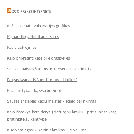
ZOO PREKES INTERNETU
Kačių skiepai – vakcinacijos grafikas
Ką naudinga žinoti apie kates
Kačių auklėjimas
Kaip pripratinti katę prie draskyklės
Sausas maistas šunims ar konservai – ką rinktis
Blogas kvapas iš šuns burnos – Halitozė
Kačių mityba – ką svarbu žinoti
Sausas ar šlapias kačių maistas – ėdalo parinkimas
Kaip išmokyti katę daryti į dėžutę su kraiku – prie tualeto katę
pratinkite su kantrybe
Kuo ypatingas Silikoninis kraikas – Privalumai