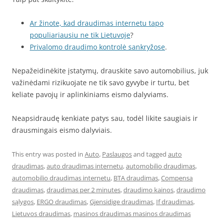
Ar žinote, kad draudimas internetu tapo
populiariausiu ne tik Lietuvoje
?
Privalomo draudimo kontrolė sankryžose
.
Nepažeidinėkite įstatymų, drauskite savo automobilius, juk
važinėdami rizikuojate ne tik savo gyvybe ir turtu, bet
keliate pavojų ir aplinkiniams eismo dalyviams.
Neapsidraudę kenkiate patys sau, todėl likite saugiais ir
drausmingais eismo dalyviais.
This entry was posted in
Auto
,
Paslaugos
and tagged
auto
draudimas
,
auto draudimas internetu
,
automobilio draudimas
,
automobilio draudimas internetu
,
BTA draudimas
,
Compensa
draudimas
,
draudimas per 2 minutes
,
draudimo kainos
,
draudimo
sąlygos
,
ERGO draudimas
,
Gjensidige draudimas
,
If draudimas
,
Lietuvos draudimas
,
masinos draudimas masinos draudimas