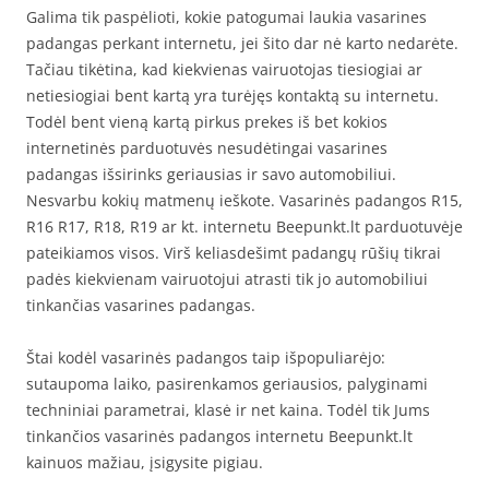
Galima tik paspėlioti, kokie patogumai laukia vasarines
padangas perkant internetu, jei šito dar nė karto nedarėte.
Tačiau tikėtina, kad kiekvienas vairuotojas tiesiogiai ar
netiesiogiai bent kartą yra turėjęs kontaktą su internetu.
Todėl bent vieną kartą pirkus prekes iš bet kokios
internetinės parduotuvės nesudėtingai vasarines
padangas išsirinks geriausias ir savo automobiliui.
Nesvarbu kokių matmenų ieškote. Vasarinės padangos R15,
R16 R17, R18, R19 ar kt. internetu Beepunkt.lt parduotuvėje
pateikiamos visos. Virš keliasdešimt padangų rūšių tikrai
padės kiekvienam vairuotojui atrasti tik jo automobiliui
tinkančias vasarines padangas.
Štai kodėl vasarinės padangos taip išpopuliarėjo:
sutaupoma laiko, pasirenkamos geriausios, palyginami
techniniai parametrai, klasė ir net kaina. Todėl tik Jums
tinkančios vasarinės padangos internetu Beepunkt.lt
kainuos mažiau, įsigysite pigiau.