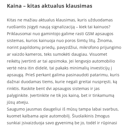
Kaina – kitas aktualus klausimas
Kitas ne mažiau aktualus klausimas, kuris užduodamas
ruošiantis įsigyti naują signalizaciją – kiek tai kainuos?
Priklausomai nuo gamintojo galime rasti GSM apsaugos
sistemas, kurios kainuoja nuo poros šimtų litų. Žinoma,
norint papildomų priedų, pavyzdžiui, mikrofono prijungimo
ar vaizdo kameros, teks sumokėti daugiau. Visuomet
reikėtų įvertinti ar tai apsimoka. Jei lengvojo automobilio
vertė nėra itin didelė, tai pakaks minimalių investicijų į
apsaugą. Prieš perkant galima pasinaudoti patarimu, kuris
dažnai duodamas tiems, kurie negali greitai nuspręsti, ką
rinktis. Raskite bent dvi apsaugos sistemas ir jas
palyginkite. Įvertinkite ne tik jos kainą, bet ir tinkamumą
jūsų atveju.
Saugumo jausmas daugeliui iš mūsų tampa labai svarbus,
kuomet kalbama apie automobilį. Šiuolaikinis žmogus
sunkiai įsivaizduoja savo gyvenimą be jo, todėl ir rūpinasi