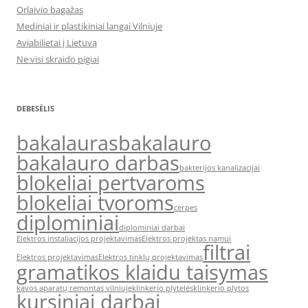
Orlaivio bagažas
Mediniai ir plastikiniai langai Vilniuje
Aviabilietai į Lietuvą
Ne visi skraido pigiai
DEBESĖLIS
bakalauras
bakalauro
bakalauro darbas
bakterijos kanalizacijai
blokeliai pertvaroms
blokeliai tvoroms
cerpes
diplominiai
diplominiai darbai
Elektros instaliacijos projektavimas
Elektros projektas namui
filtrai
Elektros projektavimas
Elektros tinklų projektavimas
gramatikos klaidu taisymas
kavos aparatų remontas vilniuje
klinkerio plytelės
klinkerio plytos
kursiniai darbai