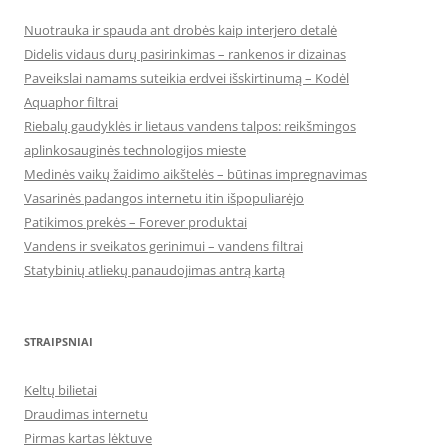
Nuotrauka ir spauda ant drobės kaip interjero detalė
Didelis vidaus durų pasirinkimas – rankenos ir dizainas
Paveikslai namams suteikia erdvei išskirtinumą – Kodėl
Aquaphor filtrai
Riebalų gaudyklės ir lietaus vandens talpos: reikšmingos
aplinkosauginės technologijos mieste
Medinės vaikų žaidimo aikštelės – būtinas impregnavimas
Vasarinės padangos internetu itin išpopuliarėjo
Patikimos prekės – Forever produktai
Vandens ir sveikatos gerinimui – vandens filtrai
Statybinių atliekų panaudojimas antrą kartą
STRAIPSNIAI
Keltų bilietai
Draudimas internetu
Pirmas kartas lėktuve