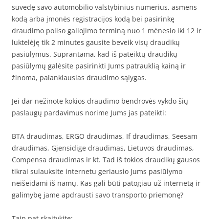
suvedę savo automobilio valstybinius numerius, asmens
kodą arba įmonės registracijos kodą bei pasirinkę
draudimo poliso galiojimo terminą nuo 1 mėnesio iki 12 ir
luktelėję tik 2 minutes gausite beveik visų draudikų
pasiūlymus. Suprantama, kad iš pateiktų draudikų
pasiūlymų galėsite pasirinkti Jums patrauklią kainą ir
žinoma, palankiausias draudimo sąlygas.
Jei dar nežinote kokios draudimo bendrovės vykdo šių
paslaugų pardavimus norime Jums jas pateikti:
BTA draudimas, ERGO draudimas, If draudimas, Seesam
draudimas, Gjensidige draudimas, Lietuvos draudimas,
Compensa draudimas ir kt. Tad iš tokios draudikų gausos
tikrai sulauksite internetu geriausio Jums pasiūlymo
neišeidami iš namų. Kas gali būti patogiau už internetą ir
galimybę jame apdrausti savo transporto priemonę?
Taip pat skaitykite: