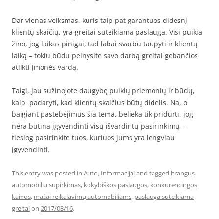
Dar vienas veiksmas, kuris taip pat garantuos didesnį
klientų skaičių, yra greitai suteikiama paslauga. Visi puikia
žino, jog laikas pinigai, tad labai svarbu taupyti ir klientų
laiką – tokiu būdu pelnysite savo darbą greitai gebančios
atlikti įmonės vardą.
Taigi, jau sužinojote daugybę puikių priemonių ir būdų,
kaip padaryti, kad klientų skaičius būtų didelis. Na, o
baigiant pastebėjimus šia tema, belieka tik pridurti, jog
nėra būtina įgyvendinti visų išvardintų pasirinkimų –
tiesiog pasirinkite tuos, kuriuos jums yra lengviau
įgyvendinti.
This entry was posted in
Auto
,
Informacijai
and tagged
brangus
automobiliu supirkimas
,
kokybiškos paslaugos
,
konkurencingos
kainos
,
mažai reikalavimų automobiliams
,
paslauga suteikiama
greitai
on
2017/03/16
.