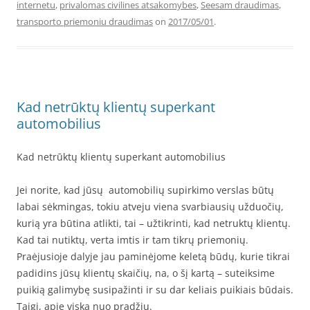
internetu
,
privalomas civilines atsakomybes
,
Seesam draudimas
,
transporto priemoniu draudimas
on
2017/05/01
.
Kad netrūktų klientų superkant
automobilius
Kad netrūktų klientų superkant automobilius
Jei norite, kad jūsų automobilių supirkimo verslas būtų
labai sėkmingas, tokiu atveju viena svarbiausių užduočių,
kurią yra būtina atlikti, tai – užtikrinti, kad netruktų klientų.
Kad tai nutiktų, verta imtis ir tam tikrų priemonių.
Praėjusioje dalyje jau paminėjome keletą būdų, kurie tikrai
padidins jūsų klientų skaičių, na, o šį kartą – suteiksime
puikią galimybę susipažinti ir su dar keliais puikiais būdais.
Taigi, apie viską nuo pradžių.