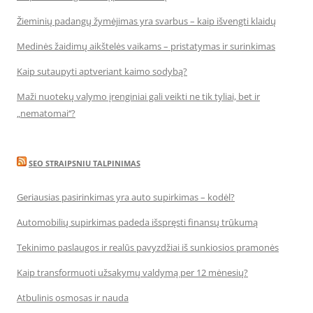
Žieminių padangų žymėjimas yra svarbus – kaip išvengti klaidų
Medinės žaidimų aikštelės vaikams – pristatymas ir surinkimas
Kaip sutaupyti aptveriant kaimo sodybą?
Maži nuotekų valymo įrenginiai gali veikti ne tik tyliai, bet ir
„nematomai‘‘?
SEO STRAIPSNIU TALPINIMAS
Geriausias pasirinkimas yra auto supirkimas – kodėl?
Automobilių supirkimas padeda išspręsti finansų trūkumą
Tekinimo paslaugos ir realūs pavyzdžiai iš sunkiosios pramonės
Kaip transformuoti užsakymų valdymą per 12 mėnesių?
Atbulinis osmosas ir nauda