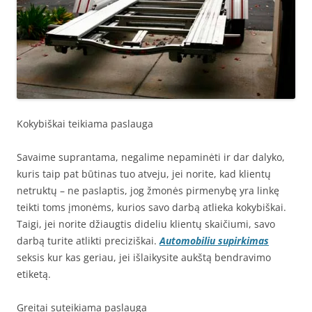
Kokybiškai teikiama paslauga
Savaime suprantama, negalime nepaminėti ir dar dalyko,
kuris taip pat būtinas tuo atveju, jei norite, kad klientų
netruktų – ne paslaptis, jog žmonės pirmenybę yra linkę
teikti toms įmonėms, kurios savo darbą atlieka kokybiškai.
Taigi, jei norite džiaugtis dideliu klientų skaičiumi, savo
darbą turite atlikti preciziškai.
Automobiliu supirkimas
seksis kur kas geriau, jei išlaikysite aukštą bendravimo
etiketą.
Greitai suteikiama paslauga