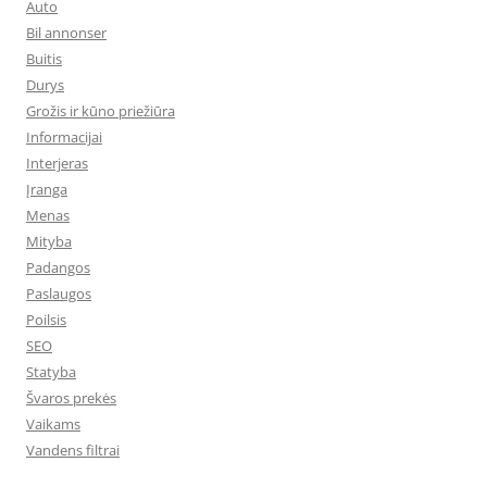
Auto
Bil annonser
Buitis
Durys
Grožis ir kūno priežiūra
Informacijai
Interjeras
Įranga
Menas
Mityba
Padangos
Paslaugos
Poilsis
SEO
Statyba
Švaros prekės
Vaikams
Vandens filtrai