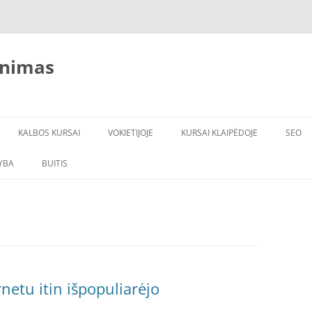
inimas
KALBOS KURSAI
VOKIETIJOJE
KURSAI KLAIPĖDOJE
SEO
YBA
BUITIS
ĮRANGA
VANDENS FILTRAI
netu itin išpopuliarėjo