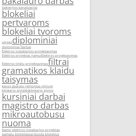
bakalauro darbas
bakterijos kanalizacijai
blokeliai
pertvaroms
blokeliai tvoroms
diplominiai
cerpes
diplominiai darbai
Elektros instaliacijos projektavimas
Elektros projektas namui
Elektros projektavimas
filtrai
Elektros tinklų projektavimas
gramatikos klaidu
taisymas
kavos aparatų remontas vilniuje
klinkerio plytelės
klinkerio plytos
kursiniai darbai
magistro darbas
mikroautobusu
nuoma
Namo elektros instaliacijos projektas
pamatu blokeliai
parduoda blokelius