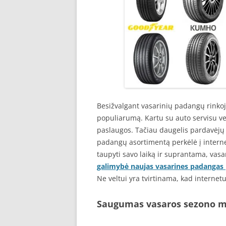
Besižvalgant vasarinių padangų rinkoj
populiarumą. Kartu su auto servisu vei
paslaugos. Tačiau daugelis pardavėjų 
padangų asortimentą perkėlė į interne
taupyti savo laiką ir suprantama, vas
galimybė naujas vasarines padangas p
Ne veltui yra tvirtinama, kad internet
Saugumas vasaros sezono 