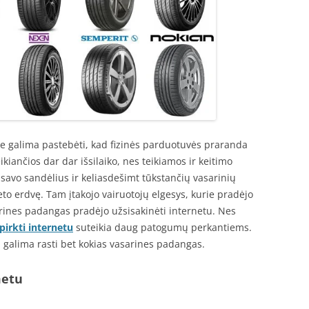
e galima pastebėti, kad fizinės parduotuvės praranda
kiančios dar dar išsilaiko, nes teikiamos ir keitimo
savo sandėlius ir keliasdešimt tūkstančių vasarinių
to erdvę. Tam įtakojo vairuotojų elgesys, kurie pradėjo
arines padangas pradėjo užsisakinėti internetu. Nes
irkti internetu
suteikia daug patogumų perkantiems.
u galima rasti bet kokias vasarines padangas.
metu