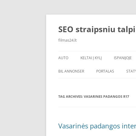
Skip
to
content
SEO straipsniu talp
filmas24.lt
AUTO
KELTAI Į KYLĮ
ISPANIJOJE
BIL ANNONSER
PORTALAS
STAT
TAG ARCHIVES:
VASARINES PADANGOS R17
Vasarinės padangos inter