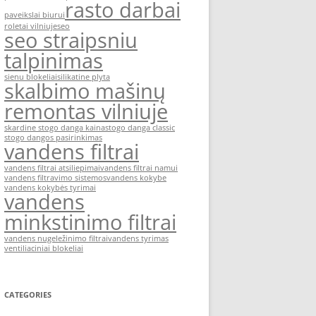
rasto darbai
paveikslai biurui
roletai vilniuje
seo
seo straipsniu
talpinimas
sienu blokeliai
silikatine plyta
skalbimo mašinų
remontas vilniuje
skardine stogo danga kaina
stogo danga classic
stogo dangos pasirinkimas
vandens filtrai
vandens filtrai atsiliepimai
vandens filtrai namui
vandens filtravimo sistemos
vandens kokybe
vandens kokybės tyrimai
vandens
minkstinimo filtrai
vandens nugeležinimo filtrai
vandens tyrimas
ventiliaciniai blokeliai
CATEGORIES