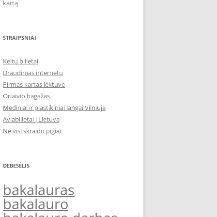
kartą
STRAIPSNIAI
Keltų bilietai
Draudimas internetu
Pirmas kartas lėktuve
Orlaivio bagažas
Mediniai ir plastikiniai langai Vilniuje
Aviabilietai į Lietuvą
Ne visi skraido pigiai
DEBESĖLIS
bakalauras
bakalauro