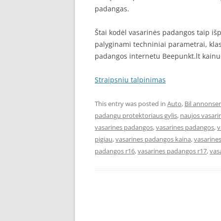
padangas.
Štai kodėl vasarinės padangos taip iš
palyginami techniniai parametrai, klas
padangos internetu Beepunkt.lt kainuo
Straipsniu talpinimas
This entry was posted in
Auto
,
Bil annonser
padangu protektoriaus gylis
,
naujos vasar
vasarines padangos
,
vasarines padangos
,
v
pigiau
,
vasarines padangos kaina
,
vasarine
padangos r16
,
vasarines padangos r17
,
vas