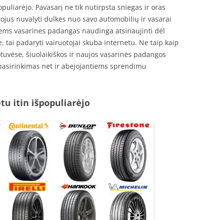
puliarėjo. Pavasarį ne tik nutirpsta sniegas ir oras
otojus nuvalyti dulkes nuo savo automobilių ir vasarai
iems vasarines padangas naudinga atsinaujinti dėl
, tai padaryti vairuotojai skuba internetu. Ne taip kaip
tuvėse, šiuolaikiškos ir naujos vasarinės padangos
s pasirinkimas net ir abejojantiems sprendimu
u itin išpopuliarėjo