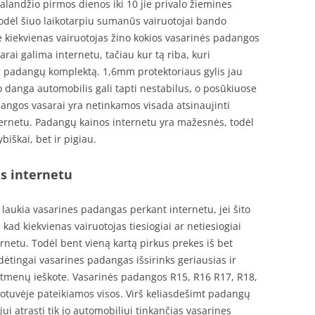
alandžio pirmos dienos iki 10 jie privalo žiemines
kodėl šiuo laikotarpiu sumanūs vairuotojai bando
e kiekvienas vairuotojas žino kokios vasarinės padangos
arai galima internetu, tačiau kur tą riba, kuri
ti padangų komplektą. 1,6mm protektoriaus gylis jau
io danga automobilis gali tapti nestabilus, o posūkiuose
angos vasarai yra netinkamos visada atsinaujinti
ternetu. Padangų kainos internetu yra mažesnės, todėl
biškai, bet ir pigiau.
s internetu
 laukia vasarines padangas perkant internetu, jei šito
 kad kiekvienas vairuotojas tiesiogiai ar netiesiogiai
ernetu. Todėl bent vieną kartą pirkus prekes iš bet
ėtingai vasarines padangas išsirinks geriausias ir
tmenų ieškote. Vasarinės padangos R15, R16 R17, R18,
uotuvėje pateikiamos visos. Virš keliasdešimt padangų
ui atrasti tik jo automobiliui tinkančias vasarines