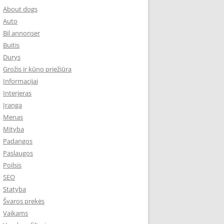
About dogs
Auto
Bil annonser
Buitis
Durys
Grožis ir kūno priežiūra
Informacijai
Interjeras
Įranga
Menas
Mityba
Padangos
Paslaugos
Poilsis
SEO
Statyba
Švaros prekės
Vaikams