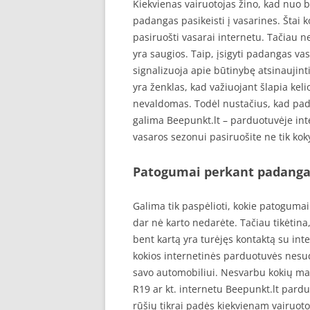
Kiekvienas vairuotojas žino, kad nuo b
padangas pasikeisti į vasarines. Štai 
pasiruošti vasarai internetu. Tačiau n
yra saugios. Taip, įsigyti padangas vas
signalizuoja apie būtinybę atsinaujin
yra ženklas, kad važiuojant šlapia kel
nevaldomas. Todėl nustačius, kad pad
galima Beepunkt.lt – parduotuvėje in
vasaros sezonui pasiruošite ne tik koky
Patogumai perkant padanga
Galima tik paspėlioti, kokie patogumai
dar nė karto nedarėte. Tačiau tikėtina,
bent kartą yra turėjęs kontaktą su int
kokios internetinės parduotuvės nesud
savo automobiliui. Nesvarbu kokių ma
R19 ar kt. internetu Beepunkt.lt pard
rūšių tikrai padės kiekvienam vairuotoj