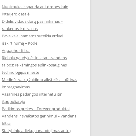
Nuotrauka ir spauda ant drobės kaip
interjero detalė
Didelis vidaus durų pasirinkimas –
rankenos ir dizainas
Paveikslai namams suteikia erdvei
išskirtinumą – Kodėl
Aquaphor filtrai
Riebalų gaudyklės ir lietaus vandens
talpos: reikšmingos aplinkosauginės
technologijos mieste
Medinės vaikų žaidimo aikštelės – būtinas
impregnavimas
Vasarinės padangos internetu itin
išpopuliarėjo
Patikimos prekės – Forever produktai
Vandens ir sveikatos gerinimui – vandens
filtrai
Statybinių atliekų panaudojimas antrą