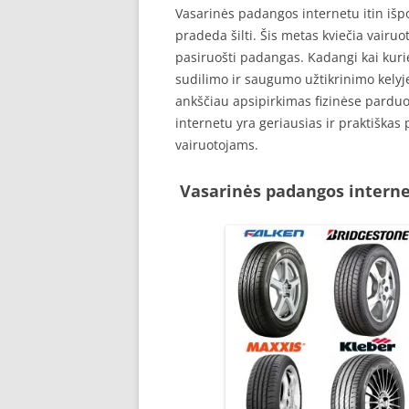
Vasarinės padangos internetu itin išpo
pradeda šilti. Šis metas kviečia vairu
pasiruošti padangas. Kadangi kai kur
sudilimo ir saugumo užtikrinimo kelyje
ankščiau apsipirkimas fizinėse parduo
internetu yra geriausias ir praktiška
vairuotojams.
Vasarinės padangos internet