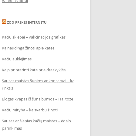
Vandens filtrai
ZOO PREKES INTERNETU
Kačių skiepai – vakcinacijos grafikas
Ką naudinga žinoti apie kates
Kačių auklėjimas
Kaip pripratinti katę prie draskyklės
Sausas maistas šunims ar konservai – ką
rinktis
Blogas kvapas iš šuns burnos – Halitozė
Kačių mityba – ką svarbu žinoti
Sausas ar šlapias kačių maistas – ėdalo
parinkimas