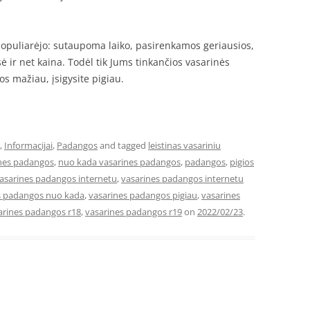
populiarėjo: sutaupoma laiko, pasirenkamos geriausios,
ė ir net kaina. Todėl tik Jums tinkančios vasarinės
s mažiau, įsigysite pigiau.
,
Informacijai
,
Padangos
and tagged
leistinas vasariniu
ines padangos
,
nuo kada vasarines padangos
,
padangos
,
pigios
asarines padangos internetu
,
vasarines padangos internetu
s padangos nuo kada
,
vasarines padangos pigiau
,
vasarines
arines padangos r18
,
vasarines padangos r19
on
2022/02/23
.