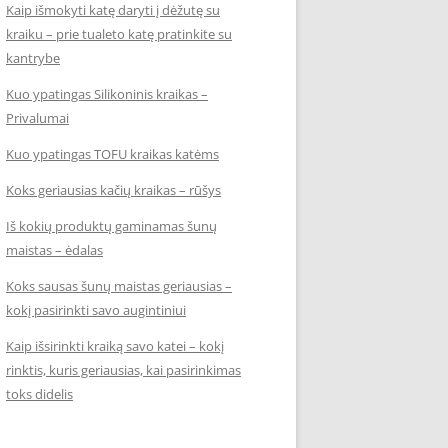
Kaip išmokyti katę daryti į dėžutę su
kraiku – prie tualeto katę pratinkite su
kantrybe
Kuo ypatingas Silikoninis kraikas –
Privalumai
Kuo ypatingas TOFU kraikas katėms
Koks geriausias kačių kraikas – rūšys
Iš kokių produktų gaminamas šunų
maistas – ėdalas
Koks sausas šunų maistas geriausias –
kokį pasirinkti savo augintiniui
Kaip išsirinkti kraiką savo katei – kokį
rinktis, kuris geriausias, kai pasirinkimas
toks didelis