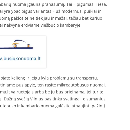
kambarių nuoma įgauna pranašumą. Tai – pigumas. Tiesa,
tai yra ypač pigus variantas – už modernus, puikiai ir
uomą paklosite ne tiek jau ir mažai, tačiau bet kuriuo
nei nakvynė erdviame viešbučio kambaryje.
uojate kelionę ir jeigu kyla problemų su transportu,
etiniame puslapyje, ten rasite mikroautobusus nuomai.
lt vairuotojais arba be jų bus prieinama, jei turite
. Dažną svečią Vilnius pasitinka svetingai, o sumanius,
autobuso ir kambario nuoma galėsite atnaujinti pažintį