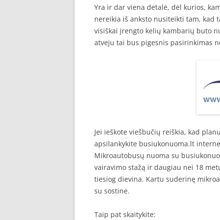
Yra ir dar viena detalė, dėl kurios, 
nereikia iš anksto nusiteikti tam, kad 
visiškai įrengto kelių kambarių buto n
atveju tai bus pigesnis pasirinkimas 
Jei ieškote viešbučių reiškia, kad plan
apsilankykite busiukonuoma.lt intern
Mikroautobusų nuoma su busiukonuoma.
vairavimo stažą ir daugiau nei 18 metų
tiesiog dievina. Kartu suderinę mikro
su sostine.
Taip pat skaitykite: