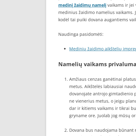
medinį žaidimų namelį
vaikams ir jei
medinius žaidimo namelius vaikams. Je
kodėl tai puiki dovana augantiems va
Naudinga pasidomėti:
Medinių žaidimo aikštelių impr
Namelių vaikams privaluma
Amžiaus cenzas ganėtinai platu
metus. Aikštelės labiausiai naud
dovanojate antrojo gimtadienio pr
ne vienerius metus, o jeigu pla
dar ir kitiems vaikams ir tikrai b
gryname ore. Juolab jog mūsų orai
Dovana bus naudojama būnant na