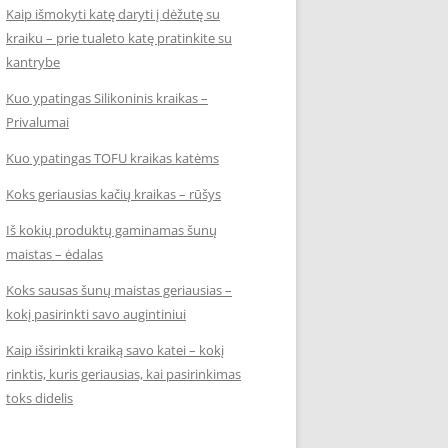
Kaip išmokyti katę daryti į dėžutę su
kraiku – prie tualeto katę pratinkite su
kantrybe
Kuo ypatingas Silikoninis kraikas –
Privalumai
Kuo ypatingas TOFU kraikas katėms
Koks geriausias kačių kraikas – rūšys
Iš kokių produktų gaminamas šunų
maistas – ėdalas
Koks sausas šunų maistas geriausias –
kokį pasirinkti savo augintiniui
Kaip išsirinkti kraiką savo katei – kokį
rinktis, kuris geriausias, kai pasirinkimas
toks didelis