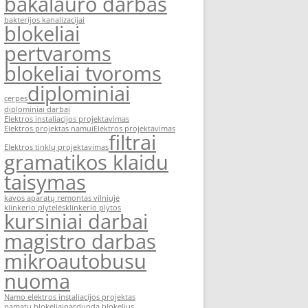
bakalauro darbas
bakterijos kanalizacijai
blokeliai
pertvaroms
blokeliai tvoroms
diplominiai
cerpes
diplominiai darbai
Elektros instaliacijos projektavimas
Elektros projektas namui
Elektros projektavimas
filtrai
Elektros tinklų projektavimas
gramatikos klaidu
taisymas
kavos aparatų remontas vilniuje
klinkerio plytelės
klinkerio plytos
kursiniai darbai
magistro darbas
mikroautobusu
nuoma
Namo elektros instaliacijos projektas
pamatu blokeliai
parduoda blokelius