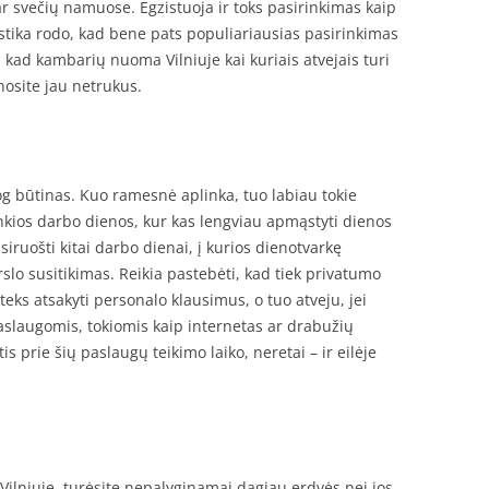
r svečių namuose. Egzistuoja ir toks pasirinkimas kaip
istika rodo, kad bene pats populiariausias pasirinkimas
, kad kambarių nuoma Vilniuje kai kuriais atvejais turi
osite jau netrukus.
g būtinas. Kuo ramesnė aplinka, tuo labiau tokie
nkios darbo dienos, kur kas lengviau apmąstyti dienos
siruošti kitai darbo dienai, į kurios dienotvarkę
slo susitikimas. Reikia pastebėti, kad tiek privatumo
 teks atsakyti personalo klausimus, o tuo atveju, jei
slaugomis, tokiomis kaip internetas ar drabužių
is prie šių paslaugų teikimo laiko, neretai – ir eilėje
Vilniuje, turėsite nepalyginamai dagiau erdvės nei jos