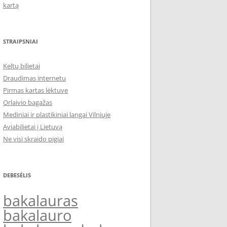
kartą
STRAIPSNIAI
Keltų bilietai
Draudimas internetu
Pirmas kartas lėktuve
Orlaivio bagažas
Mediniai ir plastikiniai langai Vilniuje
Aviabilietai į Lietuvą
Ne visi skraido pigiai
DEBESĖLIS
bakalauras
bakalauro