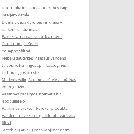
Nuotrauka ir spauda ant drobės kaip
interjero detalė
Didelis vidaus durų pasirinkimas –
rankenos ir dizainas
Paveikslai namams suteikia erdvei
išskirtinumą – Kodėl
Aquaphor filtrai
Riebalų gaudyklės ir lietaus vandens
talpos: reikšmingos aplinkosauginės
technologijos mieste
Medinės vaikų žaidimo aikštelės – būtinas
impregnavimas
Vasarinės padangos internetu itin
išpopuliarėjo
Patikimos prekės – Forever produktai
Vandens ir sveikatos gerinimui – vandens
filtrai
Statybinių atliekų panaudojimas antrą