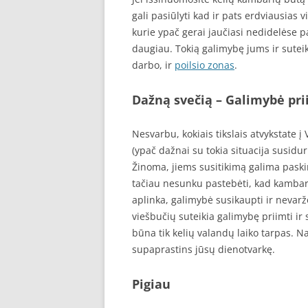
gali pasiūlyti kad ir pats erdviausias
kurie ypač gerai jaučiasi nedidelėse 
daugiau. Tokią galimybę jums ir suteiki
darbo, ir
poilsio zonas
.
Dažną svečią – Galimybė pri
Nesvarbu, kokiais tikslais atvykstate į
(ypač dažnai su tokia situacija susidu
Žinoma, jiems susitikimą galima paskir
tačiau nesunku pastebėti, kad kambary
aplinka, galimybė susikaupti ir nevaržo
viešbučių suteikia galimybę priimti ir s
būna tik kelių valandų laiko tarpas. N
supaprastins jūsų dienotvarkę.
Pigiau