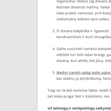
organizmui. Nebus jog dovana at
ketinate dovanoti mašiną. Vaikai
laiko praleis namuose, prie kompi
siekiamybių kalbant apie vaikus.
Ši dovana kokybiška ir ilgaamžė. 
bendraamžiais ir kurti draugišku
Galite susirinkti namelio komplek
aikštelė turi būti labai brangi, g
dovaną, kuri atitiks tiek Jūsų, tie
Medinį namelį vaikai galės patys
kas skatins jų kūrybiškumą, fantaz
Taigi tai tik keli esminiai faktai, kod
bet kokia proga! Net ir Kalėdoms, nes 
Už laimingą ir nerūpestingą vaikystę!