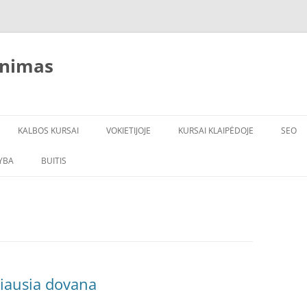
inimas
KALBOS KURSAI
VOKIETIJOJE
KURSAI KLAIPĖDOJE
SEO
YBA
BUITIS
ĮRANGA
VANDENS FILTRAI
kiausia dovana