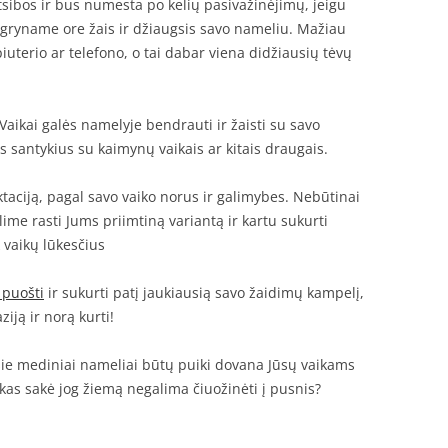
sibos ir bus numesta po kelių pasivažinėjimų, jeigu
 gryname ore žais ir džiaugsis savo nameliu. Mažiau
uterio ar telefono, o tai dabar viena didžiausių tėvų
Vaikai galės namelyje bendrauti ir žaisti su savo
s santykius su kaimynų vaikais ar kitais draugais.
taciją, pagal savo vaiko norus ir galimybes. Nebūtinai
alime rasti Jums priimtiną variantą ir kartu sukurti
k vaikų lūkesčius
 puošti
ir sukurti patį jaukiausią savo žaidimų kampelį,
iją ir norą kurti!
ėl šie mediniai nameliai būtų puiki dovana Jūsų vaikams
kas sakė jog žiemą negalima čiuožinėti į pusnis?