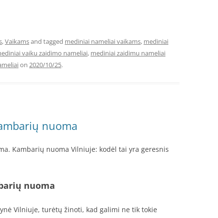
s
,
Vaikams
and tagged
mediniai nameliai vaikams
,
mediniai
ediniai vaiku zaidimo nameliai
,
mediniai zaidimu nameliai
ameliai
on
2020/10/25
.
 kambarių nuoma
ma. Kambarių nuoma Vilniuje: kodėl tai yra geresnis
mbarių nuoma
nė Vilniuje, turėtų žinoti, kad galimi ne tik tokie