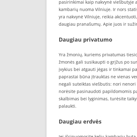
pasirinkimai kaip nakvynė viešbutyje a
kambarių nuoma Vilniuje. Ir nors stat
yra nakvynė Vilniuje, reikia akcentuoti
daugiau pranašumų. Apie juos ir sužin
Daugiau privatumo
Yra žmonių, kuriems privatumas tiesio
žmonės gali susikaupti o grįžus po su
įvykius bei atgauti jėgas ir tinkamai pa
paprastai būna įtrauktas ne vienas ver
negali suteiktas viešbutis: nori nenori
norėsite pasinaudoti papildomomis pa
skalbimas bei lyginimas, turėsite taikyt
palaukti.
Daugiau erdvės
Jei išsinuomosite kelių kambarių butą 