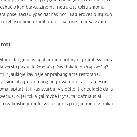
 viešbučio kambarys. Žinoma, netrūksta tokių žmonių,
patalpose, tačiau ypač dažnas nori, kad erdvės būtų kuo
a keli išnuomoti kambariai – čia turėsite ir valgymo, ir
imti
 Vilnių, daugeliu iš jų atsiranda būtinybė priimti svečius
ria verslo pasaulio žmonės). Pasitinkate dažną svečią?
ti ir jaukioje kavinėje ar prabangiame restorane,
s šiuo atveju turi daugiau privalumų: tai – ramesnė
mai aptarti tai, kas svarbu. Vis dėlto, tik nedidelė dalis
večius, o, jei tokia galimybė ir yra, tai dažniausiai
a, o galimybė priimti svečius jums patogiu metu gerokai