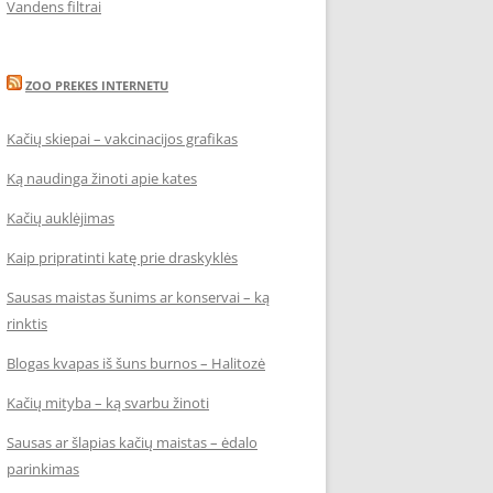
Vandens filtrai
ZOO PREKES INTERNETU
Kačių skiepai – vakcinacijos grafikas
Ką naudinga žinoti apie kates
Kačių auklėjimas
Kaip pripratinti katę prie draskyklės
Sausas maistas šunims ar konservai – ką
rinktis
Blogas kvapas iš šuns burnos – Halitozė
Kačių mityba – ką svarbu žinoti
Sausas ar šlapias kačių maistas – ėdalo
parinkimas