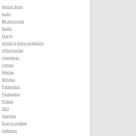
About dogs
Auto
Bil annonser
Buitis
Durys
Grožis ir kūno priežiūra
Informacijai
Interjeras
Įranga
Menas
Mityba
Padangos
Paslaugos
Poilsis
SEO
Statyba
Švaros prekės
Vaikams