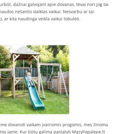
urbūt, dažnai galvojant apie dovanas, tėvai nori jog tai
r naudos nešantis daiktas vaikui. Nesvarbu ar tai
 ar kita naudinga veikla vaikui tobulėti.
ume dovanoti vaikam įvairiomis progomis, mes žinoma
etos jame. Kur būtų galima pastatyti Mazyliopalepe.lt