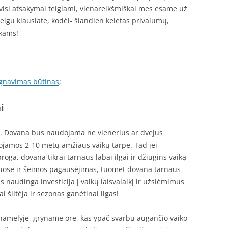
 visi atsakymai teigiami, vienareikšmiškai mes esame už
igu klausiate, kodėl- šiandien keletas privalumų,
ikams!
egnavimas būtinas
;
i
s. Dovana bus naudojama ne vienerius ar dvejus
ojamos 2-10 metų amžiaus vaikų tarpe. Tad jei
oga, dovana tikrai tarnaus labai ilgai ir džiugins vaiką
nuose ir šeimos pagausėjimas, tuomet dovana tarnaus
us naudinga investicija į vaikų laisvalaikį ir užsiėmimus
 šiltėja ir sezonas ganėtinai ilgas!
melyje, gryname ore, kas ypač svarbu augančio vaiko