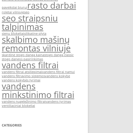
rasto darbai
paveikslai biurui
roletai vilniuje
seo
seo straipsniu
talpinimas
sienu blokeliai
silikatine plyta
skalbimo mašinų
remontas vilniuje
skardine stogo danga kaina
stogo danga classic
stogo dangos pasirinkimas
vandens filtrai
vandens filtrai atsiliepimai
vandens filtrai namui
vandens filtravimo sistemos
vandens kokybe
vandens kokybės tyrimai
vandens
minkstinimo filtrai
vandens nugeležinimo filtrai
vandens tyrimas
ventiliaciniai blokeliai
CATEGORIES