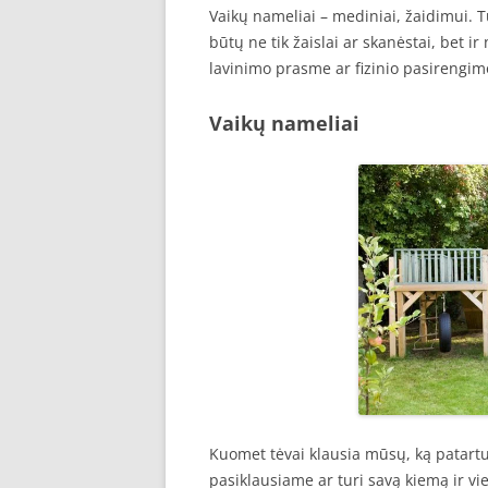
Vaikų nameliai – mediniai, žaidimui. T
būtų ne tik žaislai ar skanėstai, bet i
lavinimo prasme ar fizinio pasirengimo,
Vaikų nameliai
Kuomet tėvai klausia mūsų, ką patart
pasiklausiame ar turi savą kiemą ir vi