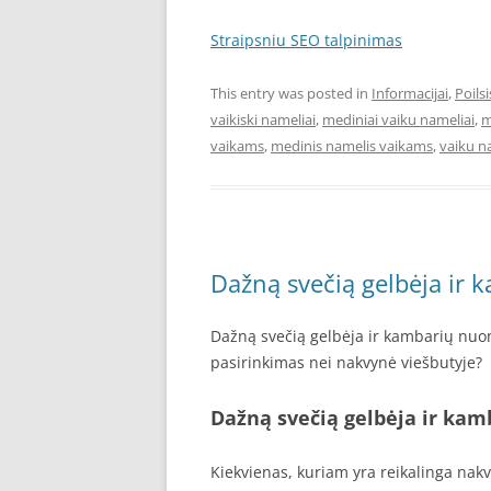
Straipsniu SEO talpinimas
This entry was posted in
Informacijai
,
Poilsi
vaikiski nameliai
,
mediniai vaiku nameliai
,
m
vaikams
,
medinis namelis vaikams
,
vaiku n
Dažną svečią gelbėja ir
Dažną svečią gelbėja ir kambarių nuo
pasirinkimas nei nakvynė viešbutyje?
Dažną svečią gelbėja ir ka
Kiekvienas, kuriam yra reikalinga nakvy