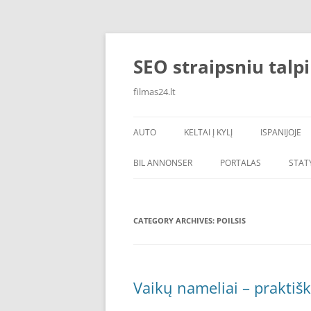
Skip
to
content
SEO straipsniu talp
filmas24.lt
AUTO
KELTAI Į KYLĮ
ISPANIJOJE
BIL ANNONSER
PORTALAS
STAT
CATEGORY ARCHIVES:
POILSIS
Vaikų nameliai – praktiš