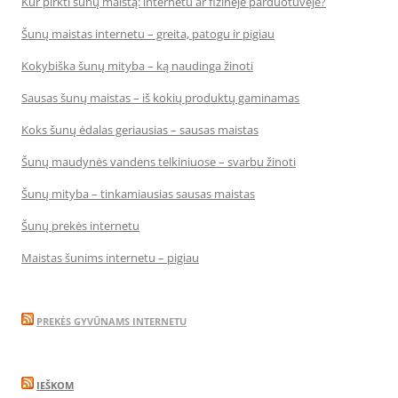
Kur pirkti šunų maistą: internetu ar fizinėje parduotuvėje?
Šunų maistas internetu – greita, patogu ir pigiau
Kokybiška šunų mityba – ką naudinga žinoti
Sausas šunų maistas – iš kokių produktų gaminamas
Koks šunų ėdalas geriausias – sausas maistas
Šunų maudynės vandens telkiniuose – svarbu žinoti
Šunų mityba – tinkamiausias sausas maistas
Šunų prekės internetu
Maistas šunims internetu – pigiau
PREKĖS GYVŪNAMS INTERNETU
IEŠKOM