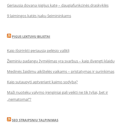
Geriausia dovana įsigijus katę – daugiafunkcinės draskyklės
9 laimingos katės įsakų šeimininkams
PIGUS LEKTUVU BILIETAI
Kaip išsirinkti geriausią pelėsio valiklį
Žieminių padangų žymėjimas yra svarbus – kaip išvengti klaidų
Medinės žaidimų aikštelės vaikams – pristatymas ir surinkimas
Kaip sutaupyti aptveriant kaimo sodybą?
Maži nuotekų valymo įrenginiai gali veikti ne tik tyliai, bet ir
„nematomai‘‘?
SEO STRAIPSNIU TALPINIMAS