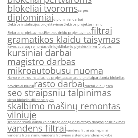
blokeliai tvoroms
cerpes
diplominiai
diplominiai darbai
Elektros instaliacijos projektavimas
Elektros projektas namui
filtrai
Elektros projektavimas
Elektros tinklų projektavimas
gramatikos klaidu taisymas
kavos aparatų remontas vilniuje
klinkerio plytelės
klinkerio plytos
kursiniai darbai
magistro darbas
mikroautobusu nuoma
Namo elektros instaliacijos projektas
pamatu blokeliai
parduoda blokelius
rasto darbai
paveikslai biurui
roletai vilniuje
seo
seo straipsniu talpinimas
sienu blokeliai
silikatine plyta
skalbimo mašinų remontas
vilniuje
skardine stogo danga kaina
stogo danga classic
stogo dangos pasirinkimas
vandens filtrai
vandens filtrai atsiliepimai
vandens filtrai namui
vandens filtravimo sistemos
vandens kokybe