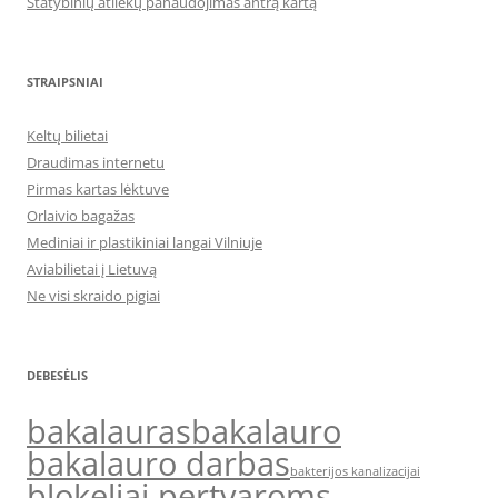
Statybinių atliekų panaudojimas antrą kartą
STRAIPSNIAI
Keltų bilietai
Draudimas internetu
Pirmas kartas lėktuve
Orlaivio bagažas
Mediniai ir plastikiniai langai Vilniuje
Aviabilietai į Lietuvą
Ne visi skraido pigiai
DEBESĖLIS
bakalauras
bakalauro
bakalauro darbas
bakterijos kanalizacijai
blokeliai pertvaroms