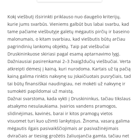
Kokį viešbutį išsirinkti priklauso nuo daugelio kriterijų,
kurie jums svarbūs. Vieniems galbūt bus labai svarbu, kad
tame pačiame viešbutyje galėtų mėgautis pirčių ir baseino
malonumais, o kitam svarbiau, kad viešbutis būtų arčiau
pagrindinių lankomų objektų. Taip pat viešbučiai
Druskininkuose skiriasi pagal esamą aptarnavimo lygį.
Dažniausiai pasirenkamai 2–3 žvaigždučių viešbučiai. Verta
atkreipti dėmesį į kainą, kuri nurodoma. Kartais už tą pačią
kainą galima rinktis nakvynę su įskaičiuotais pusryčiais, tad
tai būtų finansiškai naudingiau, nei mokėti už nakvynę ir
sumokėti papildomai už maistą.
Dažnai svarstoma, kada vykti į Druskininkus, tačiau tikslaus
atsakymo nesulaukiama. Įvairios vandens pramogos,
slidinėjimas, kavinės, barai ir kitos pramogų vietos
visuomet turi kuo užimti lankytojus. Žinoma, vasarą galima
mėgautis ilgais pasivaikščiojimais ar pasivažinėjimais
dviračiais ar tiesiog grožėtis žaliuojančia gamta, tačiau net