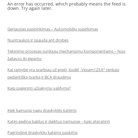
An error has occurred, which probably means the feed is
down. Try again later.
Geriausias pasirinkimas – Automobilių supirkimas
Nuotraukos ir spauda ant drobės
Tekinimo procesas sunkiųjų mechanizmų komponentams – Nuo
žaliavos iki giganto
Kai ramybė yra svarbiau už greitį, kodėl „Vezam123.lt“ renkasi
pedantišką tvarką ir BCA draudimą
Kaip pagerinti užsakymų valdymą?
Kiek kainuoja nagų draskyklės katėms
Katės gadina baldus ir daiktus namuose – kaip atpratinti
Pagrindinė draskyklių katėms paskirtis