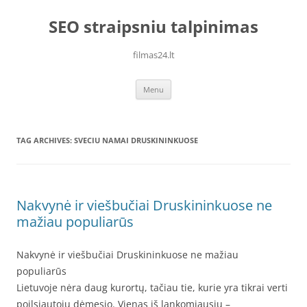
Skip
to
SEO straipsniu talpinimas
content
filmas24.lt
Menu
TAG ARCHIVES:
SVECIU NAMAI DRUSKININKUOSE
Nakvynė ir viešbučiai Druskininkuose ne
mažiau populiarūs
Nakvynė ir viešbučiai Druskininkuose ne mažiau
populiarūs
Lietuvoje nėra daug kurortų, tačiau tie, kurie yra tikrai verti
poilsiautojų dėmesio. Vienas iš lankomiausių –