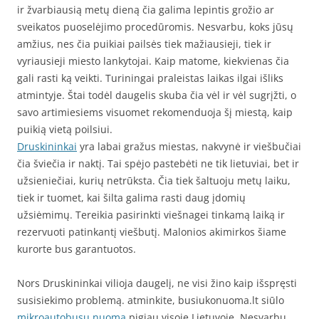
ir žvarbiausią metų dieną čia galima lepintis grožio ar
sveikatos puoselėjimo procedūromis. Nesvarbu, koks jūsų
amžius, nes čia puikiai pailsės tiek mažiausieji, tiek ir
vyriausieji miesto lankytojai. Kaip matome, kiekvienas čia
gali rasti ką veikti. Turiningai praleistas laikas ilgai išliks
atmintyje. Štai todėl daugelis skuba čia vėl ir vėl sugrįžti, o
savo artimiesiems visuomet rekomenduoja šį miestą, kaip
puikią vietą poilsiui.
Druskininkai
yra labai gražus miestas, nakvynė ir viešbučiai
čia šviečia ir naktį. Tai spėjo pastebėti ne tik lietuviai, bet ir
užsieniečiai, kurių netrūksta. Čia tiek šaltuoju metų laiku,
tiek ir tuomet, kai šilta galima rasti daug įdomių
užsiėmimų. Tereikia pasirinkti viešnagei tinkamą laiką ir
rezervuoti patinkantį viešbutį. Malonios akimirkos šiame
kurorte bus garantuotos.
Nors Druskininkai vilioja daugelį, ne visi žino kaip išspręsti
susisiekimo problemą. atminkite, busiukonuoma.lt siūlo
mikroautobusu nuoma
pigiau visoje Lietuvoje. Nesvarbu,