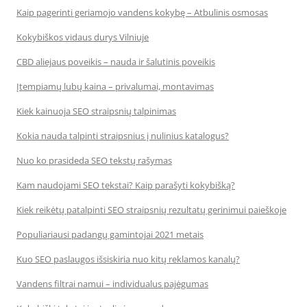
Kaip pagerinti geriamojo vandens kokybę – Atbulinis osmosas
Kokybiškos vidaus durys Vilniuje
CBD aliejaus poveikis – nauda ir šalutinis poveikis
Įtempiamų lubų kaina – privalumai, montavimas
Kiek kainuoja SEO straipsnių talpinimas
Kokia nauda talpinti straipsnius į nulinius katalogus?
Nuo ko prasideda SEO tekstų rašymas
Kam naudojami SEO tekstai? Kaip parašyti kokybišką?
Kiek reikėtų patalpinti SEO straipsnių rezultatų gerinimui paieškoje
Populiariausi padangų gamintojai 2021 metais
Kuo SEO paslaugos išsiskiria nuo kitų reklamos kanalų?
Vandens filtrai namui – individualus pajėgumas