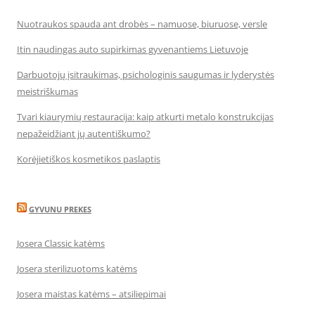
Nuotraukos spauda ant drobės – namuose, biuruose, versle
Itin naudingas auto supirkimas gyvenantiems Lietuvoje
Darbuotojų įsitraukimas, psichologinis saugumas ir lyderystės
meistriškumas
Tvari kiaurymių restauracija: kaip atkurti metalo konstrukcijas
nepažeidžiant jų autentiškumo?
Korėjietiškos kosmetikos paslaptis
GYVUNU PREKES
Josera Classic katėms
Josera sterilizuotoms katėms
Josera maistas katėms – atsiliepimai