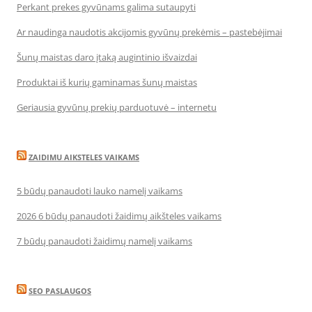
Perkant prekes gyvūnams galima sutaupyti
Ar naudinga naudotis akcijomis gyvūnų prekėmis – pastebėjimai
Šunų maistas daro įtaką augintinio išvaizdai
Produktai iš kurių gaminamas šunų maistas
Geriausia gyvūnų prekių parduotuvė – internetu
ZAIDIMU AIKSTELES VAIKAMS
5 būdų panaudoti lauko namelį vaikams
2026 6 būdų panaudoti žaidimų aikšteles vaikams
7 būdų panaudoti žaidimų namelį vaikams
SEO PASLAUGOS