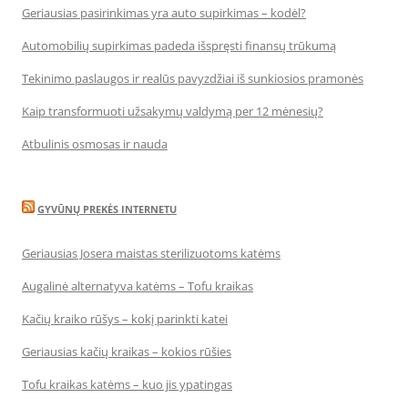
Geriausias pasirinkimas yra auto supirkimas – kodėl?
Automobilių supirkimas padeda išspręsti finansų trūkumą
Tekinimo paslaugos ir realūs pavyzdžiai iš sunkiosios pramonės
Kaip transformuoti užsakymų valdymą per 12 mėnesių?
Atbulinis osmosas ir nauda
GYVŪNŲ PREKĖS INTERNETU
Geriausias Josera maistas sterilizuotoms katėms
Augalinė alternatyva katėms – Tofu kraikas
Kačių kraiko rūšys – kokį parinkti katei
Geriausias kačių kraikas – kokios rūšies
Tofu kraikas katėms – kuo jis ypatingas