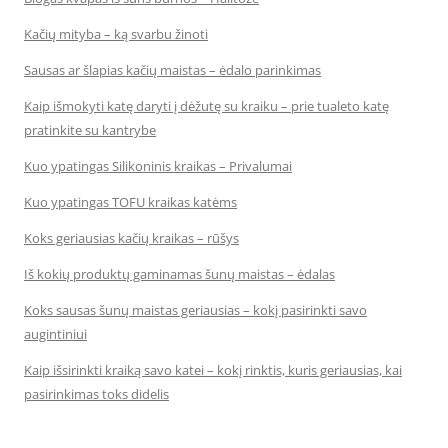
Kačių mityba – ką svarbu žinoti
Sausas ar šlapias kačių maistas – ėdalo parinkimas
Kaip išmokyti katę daryti į dėžutę su kraiku – prie tualeto katę
pratinkite su kantrybe
Kuo ypatingas Silikoninis kraikas – Privalumai
Kuo ypatingas TOFU kraikas katėms
Koks geriausias kačių kraikas – rūšys
Iš kokių produktų gaminamas šunų maistas – ėdalas
Koks sausas šunų maistas geriausias – kokį pasirinkti savo
augintiniui
Kaip išsirinkti kraiką savo katei – kokį rinktis, kuris geriausias, kai
pasirinkimas toks didelis