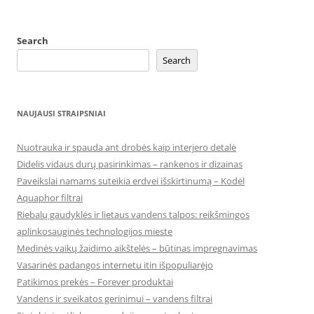
Search
Search
NAUJAUSI STRAIPSNIAI
Nuotrauka ir spauda ant drobės kaip interjero detalė
Didelis vidaus durų pasirinkimas – rankenos ir dizainas
Paveikslai namams suteikia erdvei išskirtinumą – Kodėl
Aquaphor filtrai
Riebalų gaudyklės ir lietaus vandens talpos: reikšmingos
aplinkosauginės technologijos mieste
Medinės vaikų žaidimo aikštelės – būtinas impregnavimas
Vasarinės padangos internetu itin išpopuliarėjo
Patikimos prekės – Forever produktai
Vandens ir sveikatos gerinimui – vandens filtrai