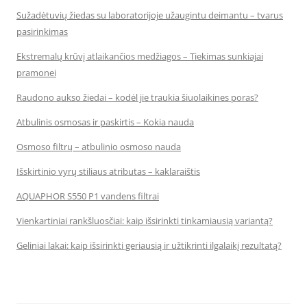
Sužadėtuvių žiedas su laboratorijoje užaugintu deimantu – tvarus
pasirinkimas
Ekstremalų krūvį atlaikančios medžiagos – Tiekimas sunkiajai
pramonei
Raudono aukso žiedai – kodėl jie traukia šiuolaikines poras?
Atbulinis osmosas ir paskirtis – Kokia nauda
Osmoso filtrų – atbulinio osmoso nauda
Išskirtinio vyrų stiliaus atributas – kaklaraištis
AQUAPHOR S550 P1 vandens filtrai
Vienkartiniai rankšluosčiai: kaip išsirinkti tinkamiausią variantą?
Geliniai lakai: kaip išsirinkti geriausią ir užtikrinti ilgalaikį rezultatą?