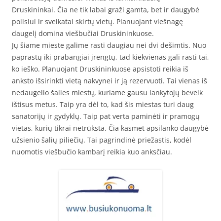
Druskininkai. Čia ne tik labai graži gamta, bet ir daugybė
poilsiui ir sveikatai skirtų vietų. Planuojant viešnagę
daugelį domina viešbučiai Druskininkuose.
Jų šiame mieste galime rasti daugiau nei dvi dešimtis. Nuo
paprastų iki prabangiai įrengtų, tad kiekvienas gali rasti tai,
ko ieško. Planuojant Druskininkuose apsistoti reikia iš
anksto išsirinkti vietą nakvynei ir ją rezervuoti. Tai vienas iš
nedaugelio šalies miestų, kuriame gausu lankytojų beveik
ištisus metus. Taip yra dėl to, kad šis miestas turi daug
sanatorijų ir gydyklų. Taip pat verta paminėti ir pramogų
vietas, kurių tikrai netrūksta. Čia kasmet apsilanko daugybė
užsienio šalių piliečių. Tai pagrindinė priežastis, kodėl
nuomotis viešbučio kambarį reikia kuo anksčiau.