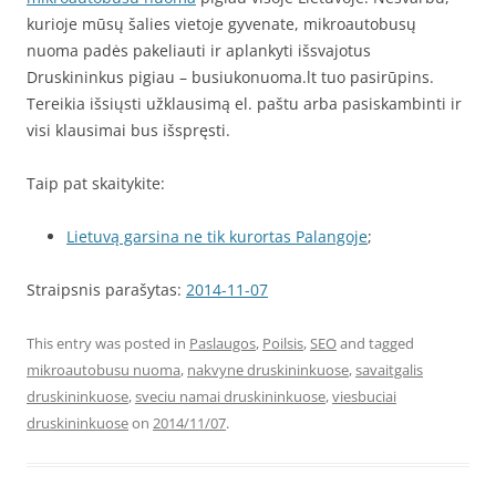
kurioje mūsų šalies vietoje gyvenate, mikroautobusų
nuoma padės pakeliauti ir aplankyti išsvajotus
Druskininkus pigiau – busiukonuoma.lt tuo pasirūpins.
Tereikia išsiųsti užklausimą el. paštu arba pasiskambinti ir
visi klausimai bus išspręsti.
Taip pat skaitykite:
Lietuvą garsina ne tik kurortas Palangoje
;
Straipsnis parašytas:
2014-11-07
This entry was posted in
Paslaugos
,
Poilsis
,
SEO
and tagged
mikroautobusu nuoma
,
nakvyne druskininkuose
,
savaitgalis
druskininkuose
,
sveciu namai druskininkuose
,
viesbuciai
druskininkuose
on
2014/11/07
.