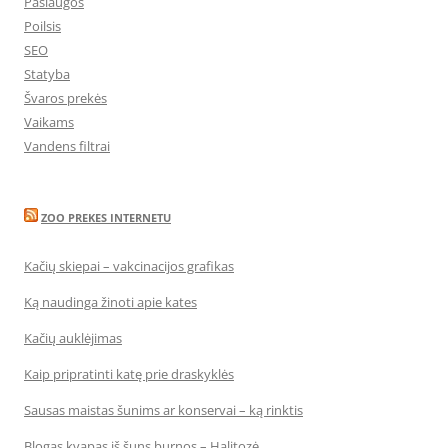
Paslaugos
Poilsis
SEO
Statyba
Švaros prekės
Vaikams
Vandens filtrai
ZOO PREKES INTERNETU
Kačių skiepai – vakcinacijos grafikas
Ką naudinga žinoti apie kates
Kačių auklėjimas
Kaip pripratinti katę prie draskyklės
Sausas maistas šunims ar konservai – ką rinktis
Blogas kvapas iš šuns burnos – Halitozė