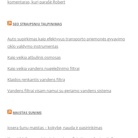
komentaras, kurį parašė Robert
SEO STRAIPSNIU TALPINIMAS
Auto supirkimas kaip efektyvus transporto priemonės gyvavimo
ciklo valdymo instrumentas
Kaip veikia atbulinis osmosas
Kaip veikia vandens nugeležinimo filtrai
Klaidos renkantis vandens filtrą
Vandens filtrai visam namui su geriamo vandens sistema
MAISTAS SUNIMS
Josera šunų maistas – kokybė, nauda ir pasirinkimas