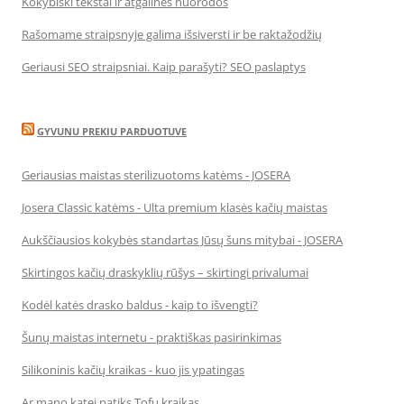
Kokybiški tekstai ir atgalinės nuorodos
Rašomame straipsnyje galima išsiversti ir be raktažodžių
Geriausi SEO straipsniai. Kaip parašyti? SEO paslaptys
GYVUNU PREKIU PARDUOTUVE
Geriausias maistas sterilizuotoms katėms - JOSERA
Josera Classic katėms - Ulta premium klasės kačių maistas
Aukščiausios kokybės standartas Jūsų šuns mitybai - JOSERA
Skirtingos kačių draskyklių rūšys – skirtingi privalumai
Kodėl katės drasko baldus - kaip to išvengti?
Šunų maistas internetu - praktiškas pasirinkimas
Silikoninis kačių kraikas - kuo jis ypatingas
Ar mano katei patiks Tofu kraikas