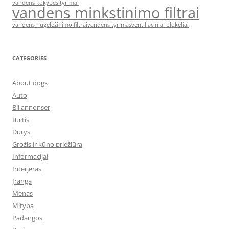
vandens kokybės tyrimai
vandens minkstinimo filtrai
vandens nugeležinimo filtrai
vandens tyrimas
ventiliaciniai blokeliai
CATEGORIES
About dogs
Auto
Bil annonser
Buitis
Durys
Grožis ir kūno priežiūra
Informacijai
Interjeras
Įranga
Menas
Mityba
Padangos