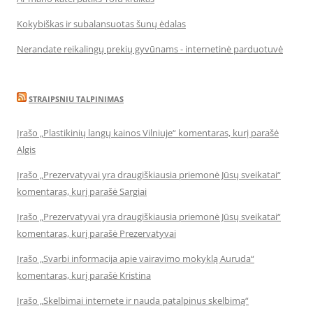
Kokybiškas ir subalansuotas šunų ėdalas
Nerandate reikalingų prekių gyvūnams - internetinė parduotuvė
STRAIPSNIU TALPINIMAS
Įrašo „Plastikinių langų kainos Vilniuje“ komentaras, kurį parašė
Algis
Įrašo „Prezervatyvai yra draugiškiausia priemonė Jūsų sveikatai“
komentaras, kurį parašė Sargiai
Įrašo „Prezervatyvai yra draugiškiausia priemonė Jūsų sveikatai“
komentaras, kurį parašė Prezervatyvai
Įrašo „Svarbi informacija apie vairavimo mokyklą Auruda“
komentaras, kurį parašė Kristina
Įrašo „Skelbimai internete ir nauda patalpinus skelbimą“