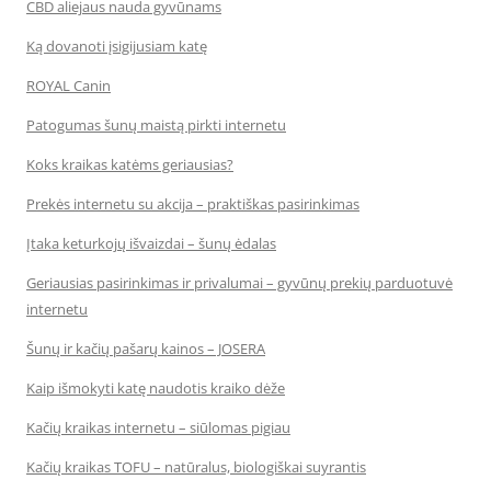
CBD aliejaus nauda gyvūnams
Ką dovanoti įsigijusiam katę
ROYAL Canin
Patogumas šunų maistą pirkti internetu
Koks kraikas katėms geriausias?
Prekės internetu su akcija – praktiškas pasirinkimas
Įtaka keturkojų išvaizdai – šunų ėdalas
Geriausias pasirinkimas ir privalumai – gyvūnų prekių parduotuvė
internetu
Šunų ir kačių pašarų kainos – JOSERA
Kaip išmokyti katę naudotis kraiko dėže
Kačių kraikas internetu – siūlomas pigiau
Kačių kraikas TOFU – natūralus, biologiškai suyrantis