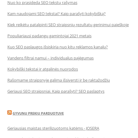
Nuo ko prasideda SEO tekstų rašymas
Kam naudojami SEO tekstai? Kaip parašyti kokybišką?
Kiek reikėtų patalpinti SEO straipsnių rezultatų gerinimui paieškoje
Populiariausi padangų gamintojai 2021 metais
Kuo SEO paslaugos išsiskiria nuo kitų reklamos kanalų?
Vandens filtrai namui – individualus pajėgumas
Kokybiški tekstai ir atgalinės nuorodos
Rašomame straipsnyje galima išsiversti ir be raktažodžių
Geriausi SEO straipsniai. Kaip parašyti? SEO paslaptys
GYVUNU PREKIU PARDUOTUVE
Geriausias maistas sterilizuotoms katėms - JOSERA