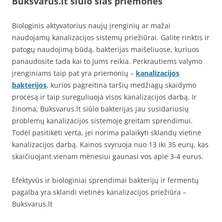
Buksvarus.lt siūlo šias priemones
Biologinis aktyvatorius naujų įrenginių ar mažai
naudojamų kanalizacijos sistemų priežiūrai. Galite rinktis ir
patogų naudojimą būdą, bakterijas maišeliuose, kuriuos
panaudosite tada kai to Jums reikia. Perkrautiems valymo
įrenginiams taip pat yra priemonių –
kanalizacijos
bakterijos
, kurios pagreitina taršių medžiagų skaidymo
procesą ir taip sureguliuoja visos kanalizacijos darbą. Ir
žinoma, Buksvarus.lt siūlo bakterijas jau susidariusių
problemų kanalizacijos sistemoje greitam sprendimui.
Todėl pasitikėti verta, jei norima palaikyti sklandų vietinė
kanalizacijos darbą. Kainos svyruoja nuo 13 iki 35 eurų, kas
skaičiuojant vienam mėnesiui gaunasi vos apie 3-4 eurus.
Efektyvūs ir biologiniai sprendimai bakterijų ir fermentų
pagalba yra sklandi vietinės kanalizacijos priežiūra –
Buksvarus.lt