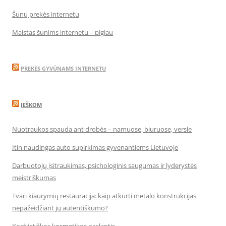
Šunų prekės internetu
Maistas šunims internetu – pigiau
PREKĖS GYVŪNAMS INTERNETU
IEŠKOM
Nuotraukos spauda ant drobės – namuose, biuruose, versle
Itin naudingas auto supirkimas gyvenantiems Lietuvoje
Darbuotojų įsitraukimas, psichologinis saugumas ir lyderystės
meistriškumas
Tvari kiaurymių restauracija: kaip atkurti metalo konstrukcijas
nepažeidžiant jų autentiškumo?