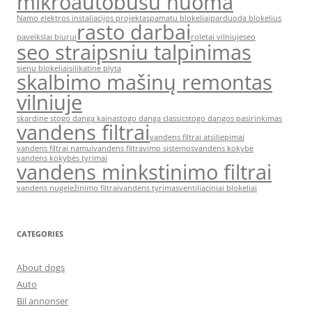
mikroautobusu nuoma
Namo elektros instaliacijos projektas
pamatu blokeliai
parduoda blokelius
rasto darbai
paveikslai biurui
roletai vilniuje
seo
seo straipsniu talpinimas
sienu blokeliai
silikatine plyta
skalbimo mašinų remontas
vilniuje
skardine stogo danga kaina
stogo danga classic
stogo dangos pasirinkimas
vandens filtrai
vandens filtrai atsiliepimai
vandens filtrai namui
vandens filtravimo sistemos
vandens kokybe
vandens kokybės tyrimai
vandens minkstinimo filtrai
vandens nugeležinimo filtrai
vandens tyrimas
ventiliaciniai blokeliai
CATEGORIES
About dogs
Auto
Bil annonser