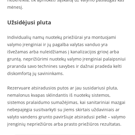
mėnesį.
Užsidėjusi pluta
Individualių namų nuotekų priežiūrai yra montuojami
valymo įrenginiai ir jų pagalba valytas vanduo yra
išvežamas arba nuleidžiamas į kanalizacijos griovį arba
gruntą. neprižiūrimi nuotekų valymo įrenginiai palaipsniui
praranda savo technines savybes ir dažnai pradeda kelti
diskomfortą jų savininkams.
Rezervuare atsiradusios putos ar jau susidariusi pluta,
nemalonus kvapas sklindantis iš nuotekų sistemos,
sistemos pralaidumo sumažėjimas, kai sanitariniai mazgai
nebepajėgia susitvarkyti su jiems skirtais uždaviniais ar
valyto vandens grunto paviršiuje atsiradusi pelkė – valymo
įrenginių nepriežiūros arba prasto priežiūros rezultatas.