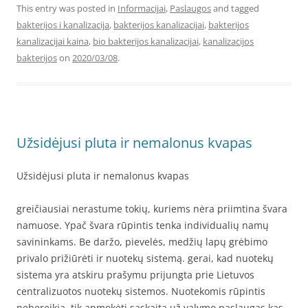
This entry was posted in
Informacijai
,
Paslaugos
and tagged
bakterijos i kanalizacija
,
bakterijos kanalizacijai
,
bakterijos
kanalizacijai kaina
,
bio bakterijos kanalizacijai
,
kanalizacijos
bakterijos
on
2020/03/08
.
Užsidėjusi pluta ir nemalonus kvapas
Užsidėjusi pluta ir nemalonus kvapas
greičiausiai nerastume tokių, kuriems nėra priimtina švara
namuose. Ypač švara rūpintis tenka individualių namų
savininkams. Be daržo, pievelės, medžių lapų grėbimo
privalo prižiūrėti ir nuotekų sistemą. gerai, kad nuotekų
sistema yra atskiru prašymu prijungta prie Lietuvos
centralizuotos nuotekų sistemos. Nuotekomis rūpintis
nebereikia, tik apmokėti sąskaitą už valymo paslaugas kas