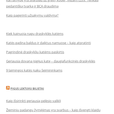
Kai ramybė yra svarbiau už greitį, kodėl „Vezam123.lt“ renkasi
pedantišką tvarką ir BCA draudimą
Kaip pagerinti užsakymų valdymą?
Kiek kainuoja nagų draskyklės katėms
Katės gadina baldus ir daiktus namuose – kaip atpratinti
Pagrindinė draskyklių katėms paskirtis
Geriausia dovana įsigijus katę – daugiafunkcinės draskyklės
9 laimingos katės įsakų šeimininkams
PIGUS LEKTUVU BILIETAI
Kaip išsirinkti geriausią pelėsio valiklį
Žieminių padangų žymėjimas yra svarbus – kaip išvengti klaidų