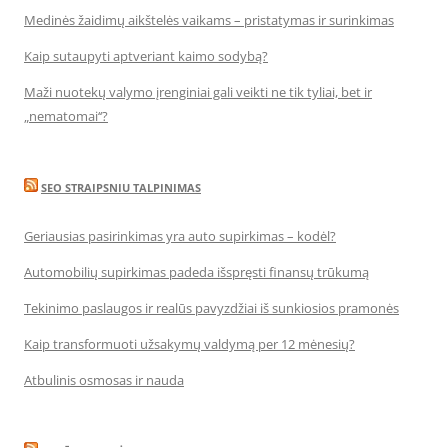
Medinės žaidimų aikštelės vaikams – pristatymas ir surinkimas
Kaip sutaupyti aptveriant kaimo sodybą?
Maži nuotekų valymo įrenginiai gali veikti ne tik tyliai, bet ir
„nematomai‘‘?
SEO STRAIPSNIU TALPINIMAS
Geriausias pasirinkimas yra auto supirkimas – kodėl?
Automobilių supirkimas padeda išspręsti finansų trūkumą
Tekinimo paslaugos ir realūs pavyzdžiai iš sunkiosios pramonės
Kaip transformuoti užsakymų valdymą per 12 mėnesių?
Atbulinis osmosas ir nauda