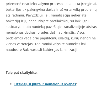
priemonė neatlieka valymo proceso, tai atlieka įrenginiai,
bakterijos tik palengvina darbą ir užkerta kelią problemų
atsiradimui. Pavyzdžiui, jei į kanalizaciją neberiate
bakterijų ir jų nenaudojate profilaktikai, su laiku gali
susidaryti pluta nuotekų paviršiuje, kanalizacijoje atsiras
nemalonus dvokas, pradės dažniau kimštis. Visos
problemos veda prie papildomų išlaidų, kurių nenori nė
vienas vartotojas. Tad ramiai valysite nuotekas kai
naudosite Buksvarus.lt bakterijas kanalizacijai.
Taip pat skaitykite:
Užsidėjusi pluta ir nemalonus kvapas
;