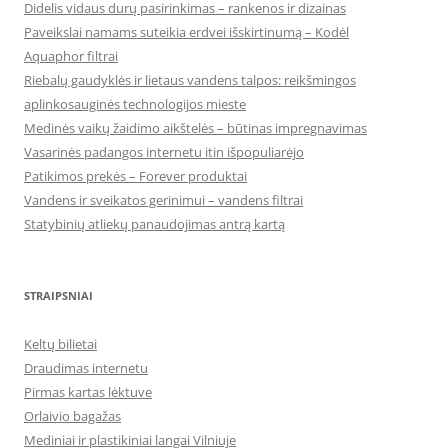
Didelis vidaus durų pasirinkimas – rankenos ir dizainas
Paveikslai namams suteikia erdvei išskirtinumą – Kodėl
Aquaphor filtrai
Riebalų gaudyklės ir lietaus vandens talpos: reikšmingos
aplinkosauginės technologijos mieste
Medinės vaikų žaidimo aikštelės – būtinas impregnavimas
Vasarinės padangos internetu itin išpopuliarėjo
Patikimos prekės – Forever produktai
Vandens ir sveikatos gerinimui – vandens filtrai
Statybinių atliekų panaudojimas antrą kartą
STRAIPSNIAI
Keltų bilietai
Draudimas internetu
Pirmas kartas lėktuve
Orlaivio bagažas
Mediniai ir plastikiniai langai Vilniuje