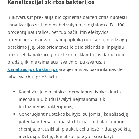
Kanalizacijai skirtos bakterijos
Buksvarus.lt prekiauja biologinėmis bakterijomis nuotekų
kanalizacijos sistemoms bei valymo įrenginiams. Tai 100
procentų natūralios, bet tuo pačiu itin efektyvios
priemonės apsaugant namų aplinką nuo taršių medžiagų
patekimo į ją. Šios priemonės leidžia sklandžiai ir pigiau
prižiūrėti kanalizaciją ir užtikrinti sklandų jos darbą nuo
pradžių iki maksimalaus išvalymo. Buksvarus.lt
kanalizacijos bakterijos
yra geriausias pasirinkimas dėl
labai svarbių priežasčių.
Kanalizacijoje neatsiras nemalonus dvokas, kurio
mechaniniu būdu išvalyti neįmanoma, tik
biologinėmis bakterijomis;
Generuojant nuotekas buityje, su jomis į kanalizaciją
patenka ir teršalai: maisto likučiai, riebalai, buitinė
chemija, prausikliai, plaukai, celiuliozė ir daugybė kitų
medžiagų. Dėl jų, kanalizacijoje gali susidaryti