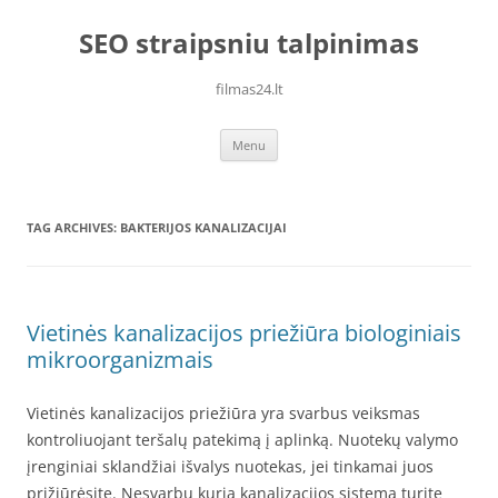
Skip
to
SEO straipsniu talpinimas
content
filmas24.lt
Menu
TAG ARCHIVES:
BAKTERIJOS KANALIZACIJAI
Vietinės kanalizacijos priežiūra biologiniais
mikroorganizmais
Vietinės kanalizacijos priežiūra yra svarbus veiksmas
kontroliuojant teršalų patekimą į aplinką. Nuotekų valymo
įrenginiai sklandžiai išvalys nuotekas, jei tinkamai juos
prižiūrėsite. Nesvarbu kurią kanalizacijos sistemą turite