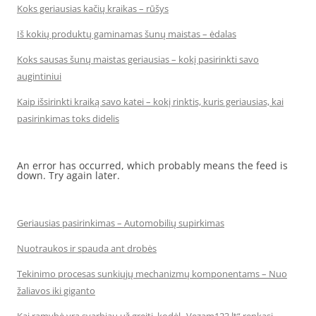
Koks geriausias kačių kraikas – rūšys
Iš kokių produktų gaminamas šunų maistas – ėdalas
Koks sausas šunų maistas geriausias – kokį pasirinkti savo
augintiniui
Kaip išsirinkti kraiką savo katei – kokį rinktis, kuris geriausias, kai
pasirinkimas toks didelis
An error has occurred, which probably means the feed is
down. Try again later.
Geriausias pasirinkimas – Automobilių supirkimas
Nuotraukos ir spauda ant drobės
Tekinimo procesas sunkiųjų mechanizmų komponentams – Nuo
žaliavos iki giganto