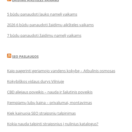
5 būdų panaudoti lauko namelį vaikams
2026 6 būdų panaudoti žaidimų aikšteles vaikams
7 būdų panaudoti žaidimų namelį vaikams
SEO PASLAUGOS
Kaip pagerinti geriamojo vandens kokybę – Atbulinis osmosas
Kokybiškos vidaus durys Vilniuje
CBD aliejaus poveikis – nauda ir šalutinis poveikis
Įtempiamų lubų kaina – privalumai, montavimas
Kiek kainuoja SEO straipsnių talpinimas
Kokia nauda talpinti straipsnius į nulinius katalogus?