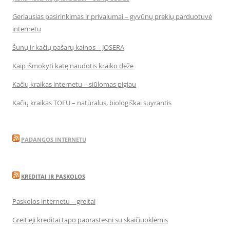
Geriausias pasirinkimas ir privalumai – gyvūnų prekių parduotuvė
internetu
Šunų ir kačių pašarų kainos – JOSERA
Kaip išmokyti katę naudotis kraiko dėže
Kačių kraikas internetu – siūlomas pigiau
Kačių kraikas TOFU – natūralus, biologiškai suyrantis
PADANGOS INTERNETU
KREDITAI IR PASKOLOS
Paskolos internetu – greitai
Greitieji kreditai tapo paprastesni su skaičiuoklėmis