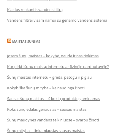
Klaidos renkantis vandens filtrą
Vandens filtrai visam namui su geriamo vandens sistema
MAISTAS SUNIMS
Josera šunų maistas – kokybė, nauda ir pasirinkimas
Kur pirkti šunų maistą: internetu ar fizinėje parduotuvėje?
Šunų maistas internetu – greita, patogu ir pigiau
Kokybiška šunų mityba – ką naudinga žinoti
Sausas šunų maistas – iš kokių produktų gaminamas
Koks šunų ėdalas geriausias – sausas maistas
Šunų maudynės vandens telkiniuose – svarbu žinoti
Šunų mityba – tinkamiausias sausas maistas