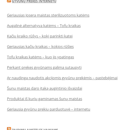
GYVŪNŲ PREKĖS INTERNETU
Geriausias Josera maistas sterilizuotoms katėms
Augalinė alternatyva katėms – Tofu kraikas
Kačių kraiko rūšys – kokį parinkti katei
Geriausias kačių kraikas – kokios rūšies
Tofu kraikas katėms – kuo jis ypatingas
Perkant prekes gyvūnams galima sutaupyti
Ar naudinga naudotis akcijomis gyvūnų prekėmis – pastebėjimai
Šunų maistas daro įtaką augintinio išvaizdai
Produktai iš kurių gaminamas šunų maistas
Geriausia gyvūnų prekių parduotuvė – internetu
ZAIDIMU AIKSTELES VAIKAMS