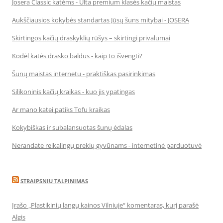
Josera Classic katėms - Ulta premium klasės kačių maistas
Aukščiausios kokybės standartas Jūsų šuns mitybai - JOSERA
Skirtingos kačių draskyklių rūšys – skirtingi privalumai
Kodėl katės drasko baldus - kaip to išvengti?
Šunų maistas internetu - praktiškas pasirinkimas
Silikoninis kačių kraikas - kuo jis ypatingas
Ar mano katei patiks Tofu kraikas
Kokybiškas ir subalansuotas šunų ėdalas
Nerandate reikalingų prekių gyvūnams - internetinė parduotuvė
STRAIPSNIU TALPINIMAS
Įrašo „Plastikinių langų kainos Vilniuje“ komentaras, kurį parašė
Algis