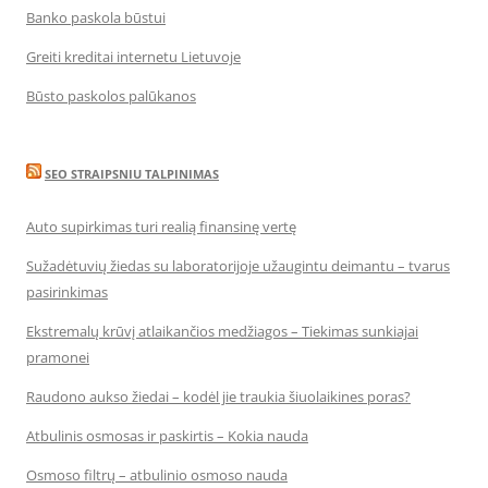
Banko paskola būstui
Greiti kreditai internetu Lietuvoje
Būsto paskolos palūkanos
SEO STRAIPSNIU TALPINIMAS
Auto supirkimas turi realią finansinę vertę
Sužadėtuvių žiedas su laboratorijoje užaugintu deimantu – tvarus
pasirinkimas
Ekstremalų krūvį atlaikančios medžiagos – Tiekimas sunkiajai
pramonei
Raudono aukso žiedai – kodėl jie traukia šiuolaikines poras?
Atbulinis osmosas ir paskirtis – Kokia nauda
Osmoso filtrų – atbulinio osmoso nauda