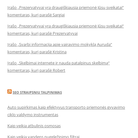
Įrašo „Prezervatyvai yra draugiškiausia priemonė Jūsų sveikatai“
komentaras, kurį parašė Sargiai
Įrašo „Prezervatyvai yra draugiškiausia priemonė Jūsų sveikatai“
komentaras, kurį parašė Prezervatyvai
Įrašo „Svarbi informacija apie vairavimo mokyklą Auruda“
komentaras, kurį parašė Kristina
Įrašo „Skelbimai internete ir nauda patalpinus skelbimą“
komentaras, kurį parašė Robert
SEO STRAIPSNIU TALPINIMAS
Auto supirkimas kaip efektyvus transporto priemonės gyvavimo
ciklo valdymo instrumentas
Kaip veikia atbulinis osmosas
Kaip veikia vandens nugeležinimo filtrai