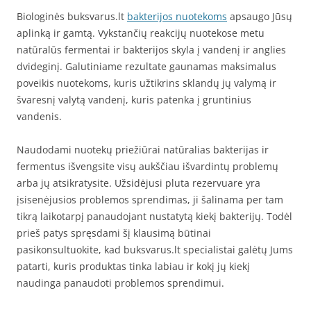
Biologinės buksvarus.lt
bakterijos nuotekoms
apsaugo Jūsų
aplinką ir gamtą. Vykstančių reakcijų nuotekose metu
natūralūs fermentai ir bakterijos skyla į vandenį ir anglies
dvideginį. Galutiniame rezultate gaunamas maksimalus
poveikis nuotekoms, kuris užtikrins sklandų jų valymą ir
švaresnį valytą vandenį, kuris patenka į gruntinius
vandenis.
Naudodami nuotekų priežiūrai natūralias bakterijas ir
fermentus išvengsite visų aukščiau išvardintų problemų
arba jų atsikratysite. Užsidėjusi pluta rezervuare yra
įsisenėjusios problemos sprendimas, ji šalinama per tam
tikrą laikotarpį panaudojant nustatytą kiekį bakterijų. Todėl
prieš patys spręsdami šį klausimą būtinai
pasikonsultuokite, kad buksvarus.lt specialistai galėtų Jums
patarti, kuris produktas tinka labiau ir kokį jų kiekį
naudinga panaudoti problemos sprendimui.