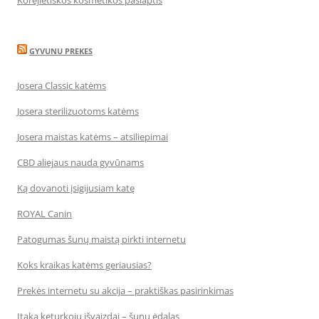
Korėjietiškos kosmetikos paslaptis
GYVUNU PREKES
Josera Classic katėms
Josera sterilizuotoms katėms
Josera maistas katėms – atsiliepimai
CBD aliejaus nauda gyvūnams
Ką dovanoti įsigijusiam katę
ROYAL Canin
Patogumas šunų maistą pirkti internetu
Koks kraikas katėms geriausias?
Prekės internetu su akcija – praktiškas pasirinkimas
Įtaka keturkojų išvaizdai – šunų ėdalas