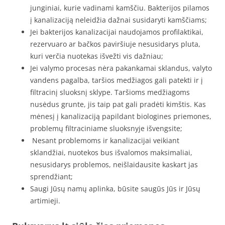
junginiai, kurie vadinami kamščiu. Bakterijos pilamos
į kanalizaciją neleidžia dažnai susidaryti kamščiams;
Jei bakterijos kanalizacijai naudojamos profilaktikai,
rezervuaro ar bačkos paviršiuje nesusidarys pluta,
kuri verčia nuotekas išvežti vis dažniau;
Jei valymo procesas nėra pakankamai sklandus, valyto
vandens pagalba, taršios medžiagos gali patekti ir į
filtracinį sluoksnį sklype. Taršioms medžiagoms
nusėdus grunte, jis taip pat gali pradėti kimštis. Kas
mėnesį į kanalizaciją papildant biologines priemones,
problemų filtraciniame sluoksnyje išvengsite;
Nesant problemoms ir kanalizacijai veikiant
sklandžiai, nuotekos bus išvalomos maksimaliai,
nesusidarys problemos, neišlaidausite kaskart jas
sprendžiant;
Saugi Jūsų namų aplinka, būsite saugūs Jūs ir Jūsų
artimieji.