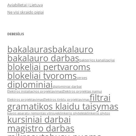
Aviabilietai į Lietuvą
Ne visi skraido pigiai
DEBESĖLIS
bakalauras
bakalauro
bakalauro darbas
bakterijos kanalizacijai
blokeliai pertvaroms
blokeliai tvoroms
cerpes
diplominiai
diplominiai darbai
Elektros instaliacijos projektavimas
Elektros projektas namui
filtrai
Elektros projektavimas
Elektros tinklų projektavimas
gramatikos klaidu taisymas
kavos aparatų remontas vilniuje
klinkerio plytelės
klinkerio plytos
kursiniai darbai
magistro darbas