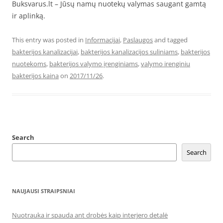
Buksvarus.lt – Jūsų namų nuotekų valymas saugant gamtą
ir aplinką.
This entry was posted in
Informacijai
,
Paslaugos
and tagged
bakterijos kanalizacijai
,
bakterijos kanalizacijos suliniams
,
bakterijos
nuotekoms
,
bakterijos valymo įrenginiams
,
valymo irenginiu
bakterijos kaina
on
2017/11/26
.
Search
Search
NAUJAUSI STRAIPSNIAI
Nuotrauka ir spauda ant drobės kaip interjero detalė