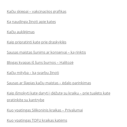
Kačių skiepai – vakcinacijos grafikas
Ką naudinga žinoti apie kates
Kačių auklėjimas
Kaip pripratinti katę prie draskyklės
Sausas maistas šunims ar konservai – ką rinktis
Blogas kvapas iš šuns burnos – Halitozė
Kačių mityba – ką svarbu žinoti
Sausas ar šlapias kačių maistas – ėdalo parinkimas
Kaip išmokyti katę daryti į dėžutę su kraiku – prie tualeto katę
pratinkite su kantrybe
Kuo ypatingas Silikoninis kraikas – Privalumai
Kuo ypatingas TOFU kraikas katėms