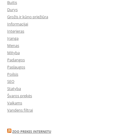
Buitis
Durys
Grožis ir kūno priežiūra
Informacijai
Interjeras
Įranga
Menas
Mityba
Padangos
Paslaugos
Poilsis
SEO
Statyba
Švaros prekės
Vaikams
Vandens filtrai
ZOO PREKES INTERNETU