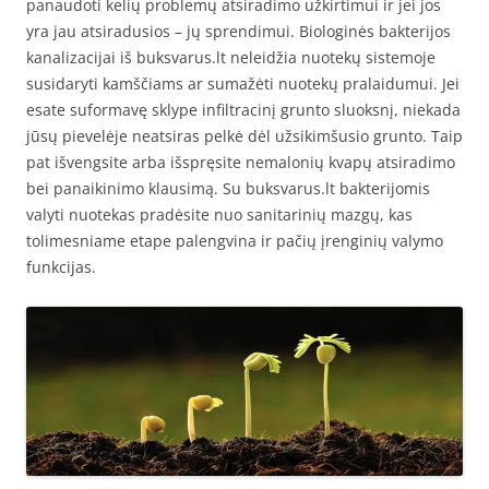
panaudoti kelių problemų atsiradimo užkirtimui ir jei jos
yra jau atsiradusios – jų sprendimui. Biologinės bakterijos
kanalizacijai iš buksvarus.lt neleidžia nuotekų sistemoje
susidaryti kamščiams ar sumažėti nuotekų pralaidumui. Jei
esate suformavę sklype infiltracinį grunto sluoksnį, niekada
jūsų pievelėje neatsiras pelkė dėl užsikimšusio grunto. Taip
pat išvengsite arba išspręsite nemalonių kvapų atsiradimo
bei panaikinimo klausimą. Su buksvarus.lt bakterijomis
valyti nuotekas pradėsite nuo sanitarinių mazgų, kas
tolimesniame etape palengvina ir pačių įrenginių valymo
funkcijas.