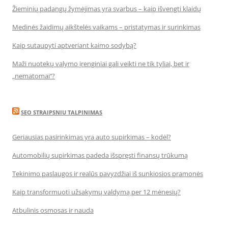
Žieminių padangų žymėjimas yra svarbus – kaip išvengti klaidų
Medinės žaidimų aikštelės vaikams – pristatymas ir surinkimas
Kaip sutaupyti aptveriant kaimo sodybą?
Maži nuotekų valymo įrenginiai gali veikti ne tik tyliai, bet ir
„nematomai‘‘?
SEO STRAIPSNIU TALPINIMAS
Geriausias pasirinkimas yra auto supirkimas – kodėl?
Automobilių supirkimas padeda išspręsti finansų trūkumą
Tekinimo paslaugos ir realūs pavyzdžiai iš sunkiosios pramonės
Kaip transformuoti užsakymų valdymą per 12 mėnesių?
Atbulinis osmosas ir nauda