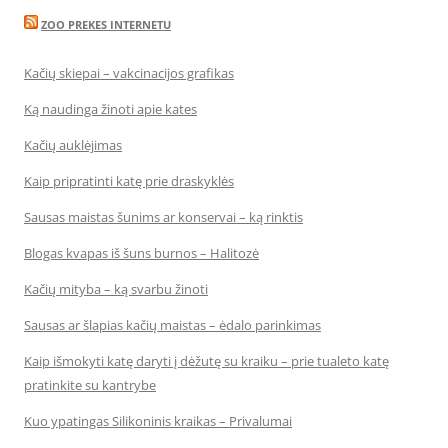
ZOO PREKES INTERNETU
Kačių skiepai – vakcinacijos grafikas
Ką naudinga žinoti apie kates
Kačių auklėjimas
Kaip pripratinti katę prie draskyklės
Sausas maistas šunims ar konservai – ką rinktis
Blogas kvapas iš šuns burnos – Halitozė
Kačių mityba – ką svarbu žinoti
Sausas ar šlapias kačių maistas – ėdalo parinkimas
Kaip išmokyti katę daryti į dėžutę su kraiku – prie tualeto katę
pratinkite su kantrybe
Kuo ypatingas Silikoninis kraikas – Privalumai