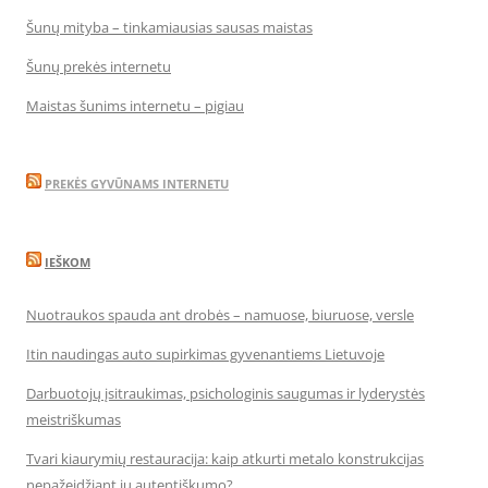
Šunų mityba – tinkamiausias sausas maistas
Šunų prekės internetu
Maistas šunims internetu – pigiau
PREKĖS GYVŪNAMS INTERNETU
IEŠKOM
Nuotraukos spauda ant drobės – namuose, biuruose, versle
Itin naudingas auto supirkimas gyvenantiems Lietuvoje
Darbuotojų įsitraukimas, psichologinis saugumas ir lyderystės
meistriškumas
Tvari kiaurymių restauracija: kaip atkurti metalo konstrukcijas
nepažeidžiant jų autentiškumo?