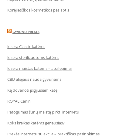
Korėjietiškos kosmetikos paslaptis
GYVUNU PREKES
Josera Classic katėms
Josera sterilizuotoms katėms
Josera maistas katėms – atsiliepimai
CBD aliejaus nauda gyvūnams
Ką dovanoti įsigijusiam katę
ROYAL Canin
Patogumas šunų maistą pirkti internetu
Koks kraikas katėms geriausias?
Prekės internetu su akcija – praktiškas pasirinkimas