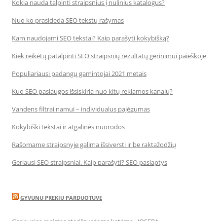
Kokia nauda talpinti straipsnius į nulinius katalogus?
Nuo ko prasideda SEO tekstų rašymas
Kam naudojami SEO tekstai? Kaip parašyti kokybišką?
Kiek reikėtų patalpinti SEO straipsnių rezultatų gerinimui paieškoje
Populiariausi padangų gamintojai 2021 metais
Kuo SEO paslaugos išsiskiria nuo kitų reklamos kanalų?
Vandens filtrai namui – individualus pajėgumas
Kokybiški tekstai ir atgalinės nuorodos
Rašomame straipsnyje galima išsiversti ir be raktažodžių
Geriausi SEO straipsniai. Kaip parašyti? SEO paslaptys
GYVUNU PREKIU PARDUOTUVE