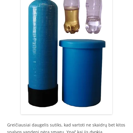
Greičiausiai daugelis sutiks, kad vartoti ne skaidrų bet kitos
spalvos vandenį nėra smagu. Ypač kai jis dvokia