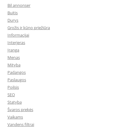
Bil annonser
Buitis
Durys
Grožis ir kūno priežiūra
Informacijai
Interjeras
Įranga
Menas
Mityba
Padangos
Paslaugos
Poilsis
SEO
Statyba
Švaros prekės
Vaikams
Vandens filtrai