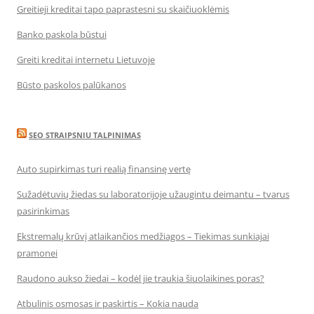
Greitieji kreditai tapo paprastesni su skaičiuoklėmis
Banko paskola būstui
Greiti kreditai internetu Lietuvoje
Būsto paskolos palūkanos
SEO STRAIPSNIU TALPINIMAS
Auto supirkimas turi realią finansinę vertę
Sužadėtuvių žiedas su laboratorijoje užaugintu deimantu – tvarus
pasirinkimas
Ekstremalų krūvį atlaikančios medžiagos – Tiekimas sunkiajai
pramonei
Raudono aukso žiedai – kodėl jie traukia šiuolaikines poras?
Atbulinis osmosas ir paskirtis – Kokia nauda