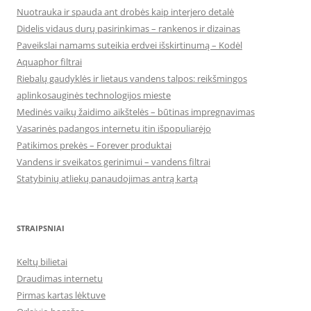
Nuotrauka ir spauda ant drobės kaip interjero detalė
Didelis vidaus durų pasirinkimas – rankenos ir dizainas
Paveikslai namams suteikia erdvei išskirtinumą – Kodėl
Aquaphor filtrai
Riebalų gaudyklės ir lietaus vandens talpos: reikšmingos
aplinkosauginės technologijos mieste
Medinės vaikų žaidimo aikštelės – būtinas impregnavimas
Vasarinės padangos internetu itin išpopuliarėjo
Patikimos prekės – Forever produktai
Vandens ir sveikatos gerinimui – vandens filtrai
Statybinių atliekų panaudojimas antrą kartą
STRAIPSNIAI
Keltų bilietai
Draudimas internetu
Pirmas kartas lėktuve