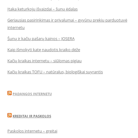
Įtaka keturkojų išvaizdai – šunų ėdalas
Geriausias pasirinkimas ir privalumai – gyvūnų prekių parduotuvė
internetu
Šunų ir kačių pašarų kainos – JOSERA
Kaip išmokyti katę naudotis kraiko dėže
Kačių kraikas internetu – siūlomas pigiau
Kačių kraikas TOFU – natūralus, biologiškai suyrantis
PADANGOS INTERNETU
KREDITAI IR PASKOLOS
Paskolos internetu – greitai