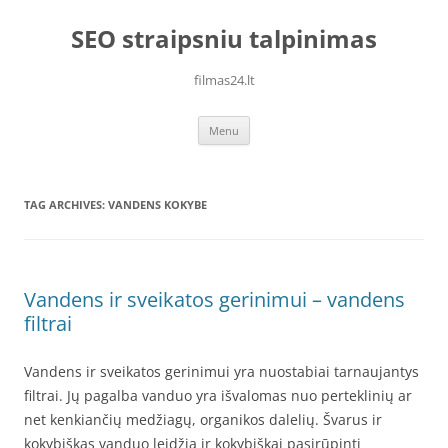
Skip
to
SEO straipsniu talpinimas
content
filmas24.lt
Menu
TAG ARCHIVES:
VANDENS KOKYBE
Vandens ir sveikatos gerinimui – vandens
filtrai
Vandens ir sveikatos gerinimui yra nuostabiai tarnaujantys
filtrai. Jų pagalba vanduo yra išvalomas nuo perteklinių ar
net kenkiančių medžiagų, organikos dalelių. Švarus ir
kokybiškas vanduo leidžia ir kokybiškai pasirūpinti