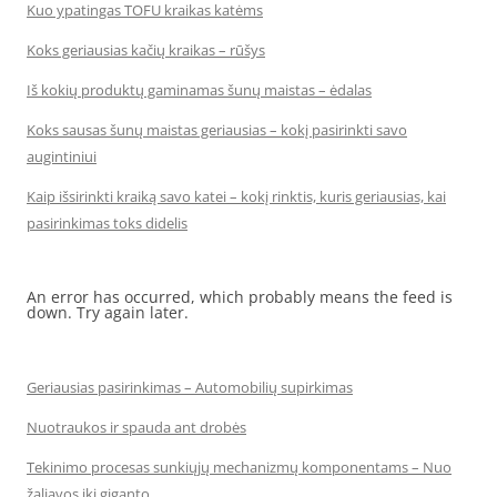
Kuo ypatingas TOFU kraikas katėms
Koks geriausias kačių kraikas – rūšys
Iš kokių produktų gaminamas šunų maistas – ėdalas
Koks sausas šunų maistas geriausias – kokį pasirinkti savo
augintiniui
Kaip išsirinkti kraiką savo katei – kokį rinktis, kuris geriausias, kai
pasirinkimas toks didelis
An error has occurred, which probably means the feed is
down. Try again later.
Geriausias pasirinkimas – Automobilių supirkimas
Nuotraukos ir spauda ant drobės
Tekinimo procesas sunkiųjų mechanizmų komponentams – Nuo
žaliavos iki giganto