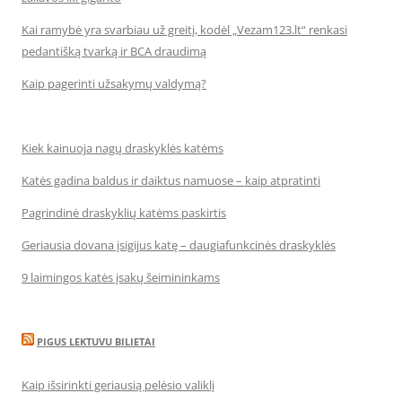
Kai ramybė yra svarbiau už greitį, kodėl „Vezam123.lt“ renkasi
pedantišką tvarką ir BCA draudimą
Kaip pagerinti užsakymų valdymą?
Kiek kainuoja nagų draskyklės katėms
Katės gadina baldus ir daiktus namuose – kaip atpratinti
Pagrindinė draskyklių katėms paskirtis
Geriausia dovana įsigijus katę – daugiafunkcinės draskyklės
9 laimingos katės įsakų šeimininkams
PIGUS LEKTUVU BILIETAI
Kaip išsirinkti geriausią pelėsio valiklį