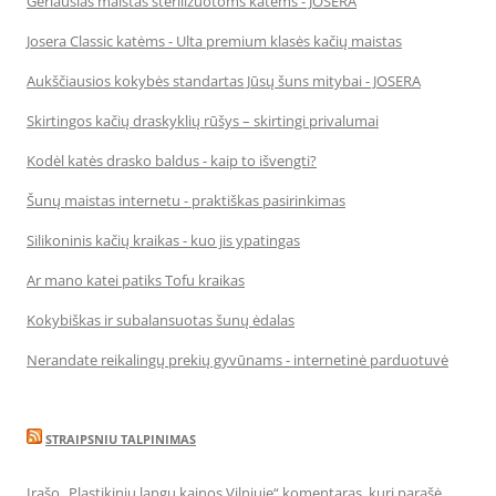
Geriausias maistas sterilizuotoms katėms - JOSERA
Josera Classic katėms - Ulta premium klasės kačių maistas
Aukščiausios kokybės standartas Jūsų šuns mitybai - JOSERA
Skirtingos kačių draskyklių rūšys – skirtingi privalumai
Kodėl katės drasko baldus - kaip to išvengti?
Šunų maistas internetu - praktiškas pasirinkimas
Silikoninis kačių kraikas - kuo jis ypatingas
Ar mano katei patiks Tofu kraikas
Kokybiškas ir subalansuotas šunų ėdalas
Nerandate reikalingų prekių gyvūnams - internetinė parduotuvė
STRAIPSNIU TALPINIMAS
Įrašo „Plastikinių langų kainos Vilniuje“ komentaras, kurį parašė