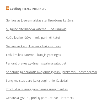
GYVŪNŲ PREKĖS INTERNETU
Geriausias Josera maistas sterilizuotoms katėms
Augalinė alternatyva katėms – Tofu kraikas
Kačių kraiko rūšys – kokį parinkti katei
Geriausias kačių kraikas – kokios rūšies
Tofu kraikas katėms – kuo jis ypatingas
Perkant prekes gyvūnams galima sutaupyti
Ar naudinga naudotis akcijomis gyvūnų prekėmis – pastebėjimai
Šunų maistas daro įtaką augintinio išvaizdai
Produktai iš kurių gaminamas šunų maistas
Geriausia gyvūnų prekių parduotuvė – internetu