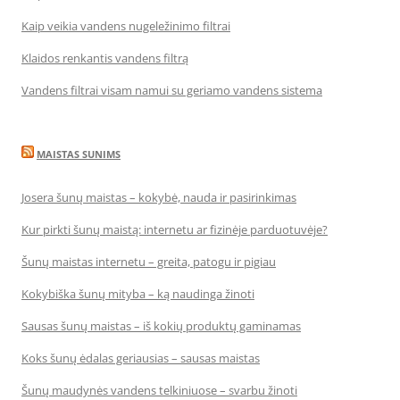
Kaip veikia vandens nugeležinimo filtrai
Klaidos renkantis vandens filtrą
Vandens filtrai visam namui su geriamo vandens sistema
MAISTAS SUNIMS
Josera šunų maistas – kokybė, nauda ir pasirinkimas
Kur pirkti šunų maistą: internetu ar fizinėje parduotuvėje?
Šunų maistas internetu – greita, patogu ir pigiau
Kokybiška šunų mityba – ką naudinga žinoti
Sausas šunų maistas – iš kokių produktų gaminamas
Koks šunų ėdalas geriausias – sausas maistas
Šunų maudynės vandens telkiniuose – svarbu žinoti