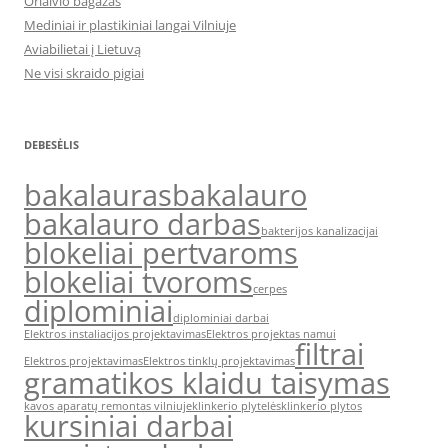
Orlaivio bagažas
Mediniai ir plastikiniai langai Vilniuje
Aviabilietai į Lietuvą
Ne visi skraido pigiai
DEBESĖLIS
bakalauras
bakalauro
bakalauro darbas
bakterijos kanalizacijai
blokeliai pertvaroms
blokeliai tvoroms
cerpes
diplominiai
diplominiai darbai
Elektros instaliacijos projektavimas
Elektros projektas namui
filtrai
Elektros projektavimas
Elektros tinklų projektavimas
gramatikos klaidu taisymas
kavos aparatų remontas vilniuje
klinkerio plytelės
klinkerio plytos
kursiniai darbai