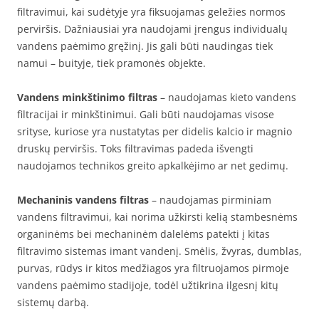
filtravimui, kai sudėtyje yra fiksuojamas geležies normos
perviršis. Dažniausiai yra naudojami įrengus individualų
vandens paėmimo gręžinį. Jis gali būti naudingas tiek
namui – buityje, tiek pramonės objekte.
Vandens minkštinimo filtras
– naudojamas kieto vandens
filtracijai ir minkštinimui. Gali būti naudojamas visose
srityse, kuriose yra nustatytas per didelis kalcio ir magnio
druskų perviršis. Toks filtravimas padeda išvengti
naudojamos technikos greito apkalkėjimo ar net gedimų.
Mechaninis vandens filtras
– naudojamas pirminiam
vandens filtravimui, kai norima užkirsti kelią stambesnėms
organinėms bei mechaninėm dalelėms patekti į kitas
filtravimo sistemas imant vandenį. Smėlis, žvyras, dumblas,
purvas, rūdys ir kitos medžiagos yra filtruojamos pirmoje
vandens paėmimo stadijoje, todėl užtikrina ilgesnį kitų
sistemų darbą.