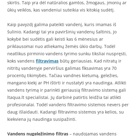
skirtis. Taip yra dėl natūralios gamtos, žmogaus, įmonių ar
ūkių veiklos, kas vandeniui suteikia vis kitokią sudėtį.
Kaip pavyzdį galima pateikti vandenį, kuris imamas iš
šulinio. Kadangi tai yra paviršinių vandenų šaltinis, jo
kokybė bei sudėtis gali keisti kas 6 mėnesius ar
priklausomai nuo atliekamų žemės ūkio darbų. Todėl
neatlikus pirminio vandens tyrimo sunku tiksliai nuspręsti,
koks vandens
filtravimas
būtų geriausias. Kad nitratų ir
nitritų vandenyje perviršius galimas fiksavimas yra 70
procentų tikimybės. Tačiau vandnes kietumą, geležies,
mangano kiekį ar PH ištirti ir nustatyti yra naudinga. Atlikti
vandens tyrimą ir parinkti geriausią filtravimo sistemą gali
ltaqua.lt specialistai. Jų darbinė patirtis leidžia tai atlikti
profesionalai. Todėl vandens filtravimo sistemos nevers per
daug išlaidauti. Kadangi filtravimo sistemos yra kelios, su
kiekviena jų naudinga susipažinti.
Vandens nugeležinimo filtras
– naudojamas vandens