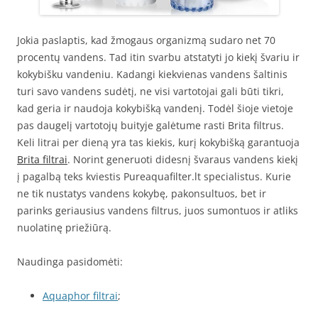
Jokia paslaptis, kad žmogaus organizmą sudaro net 70
procentų vandens. Tad itin svarbu atstatyti jo kiekį švariu ir
kokybišku vandeniu. Kadangi kiekvienas vandens šaltinis
turi savo vandens sudėtį, ne visi vartotojai gali būti tikri,
kad geria ir naudoja kokybišką vandenį. Todėl šioje vietoje
pas daugelį vartotojų buityje galėtume rasti Brita filtrus.
Keli litrai per dieną yra tas kiekis, kurį kokybišką garantuoja
Brita filtrai
. Norint generuoti didesnį švaraus vandens kiekį
į pagalbą teks kviestis Pureaquafilter.lt specialistus. Kurie
ne tik nustatys vandens kokybę, pakonsultuos, bet ir
parinks geriausius vandens filtrus, juos sumontuos ir atliks
nuolatinę priežiūrą.
Naudinga pasidomėti:
Aquaphor filtrai
;