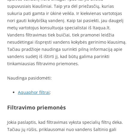
supuvusiais kiaušiniai. Taip yra dėl priežasčių, kurias
sukuria pati gamta ir ūkinė veikla. Ir kiekvienas vartotojas
nori gauti kokybišką vandenį. Kaip tai pasiekti, jau daugelį
metų vartotojus konsultuoja specialistai iš ltaqua.lt.
Vandens filtravimas tiek buičiai, tiek pramonei leidžia
nesudėtingai išspręsti vandens kokybės gerinimo klausimą.
Tačiau pradžioje naudinga surinkti pilną informaciją apie
vandens sudėtį iš ištirti jį, kad būtų galima parinkti
tinkamiausias filtravimo priemones.
Naudinga pasidomėti:
Aquaphor filtrai
;
Filtravimo priemonės
Jokia paslaptis, kad filtravimas vyksta specialių filtrų dėka.
Tačiau jų rūšis, priklausomai nuo vandens šaltinio gali