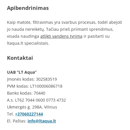
Apibendrinimas
Kaip matote, filtravimas yra svarbus procesas, todėl abejoti
jo nauda nereikėtų. Tačiau prieš priimant sprendimus,
visada naudinga
atlikti vandens tyrimą
ir pasitarti su
ltaqua.lt specialistais.
Kontaktai
UAB “LT Aqua”
Įmonės kodas: 302583519
PVM kodas: LT100006086718
Banko kodas: 70440
A.s. LT62 7044 0600 0773 4732
Ukmergės g. 298A, Vilnius
Tel.
+37060227144
El. Paštas:
info@ltaqua.lt