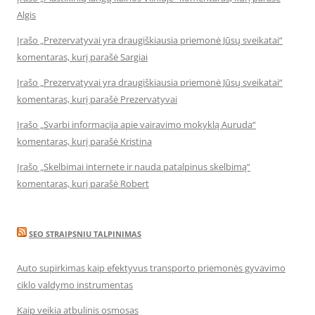
Algis
Įrašo „Prezervatyvai yra draugiškiausia priemonė Jūsų sveikatai“
komentaras, kurį parašė Sargiai
Įrašo „Prezervatyvai yra draugiškiausia priemonė Jūsų sveikatai“
komentaras, kurį parašė Prezervatyvai
Įrašo „Svarbi informacija apie vairavimo mokyklą Auruda“
komentaras, kurį parašė Kristina
Įrašo „Skelbimai internete ir nauda patalpinus skelbimą“
komentaras, kurį parašė Robert
SEO STRAIPSNIU TALPINIMAS
Auto supirkimas kaip efektyvus transporto priemonės gyvavimo
ciklo valdymo instrumentas
Kaip veikia atbulinis osmosas