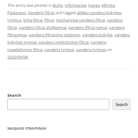
This entry was posted in
Buitis
,
Informacijai
,
Įranga
,
Mityba
,
Paslaugos
,
Vandens filtrai
and tagged
atlieka vandens kokybes
tyrimus
,
brita filtrai
,
filtrai
,
mechaniniai vandens filtrai
,
vandens
filtrai
,
vandens filtrai atsiliepimai
,
vandens filtrai namui
,
vandens
filtravimas
,
vandens filtravimo sistemos
,
vandens kokybe
,
vandens
kokybės tyrimai
,
vandens minkstinimo filtrai
,
vandens
nugeležinimo filtrai
,
vandens tyrimai
,
vandens tyrimas
on
2020/09/08
.
Search
Search
NAUJAUSI STRAIPSNIAI