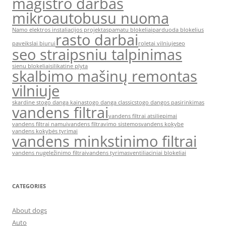
magistro darbas
mikroautobusu nuoma
Namo elektros instaliacijos projektas
pamatu blokeliai
parduoda blokelius
rasto darbai
paveikslai biurui
roletai vilniuje
seo
seo straipsniu talpinimas
sienu blokeliai
silikatine plyta
skalbimo mašinų remontas
vilniuje
skardine stogo danga kaina
stogo danga classic
stogo dangos pasirinkimas
vandens filtrai
vandens filtrai atsiliepimai
vandens filtrai namui
vandens filtravimo sistemos
vandens kokybe
vandens kokybės tyrimai
vandens minkstinimo filtrai
vandens nugeležinimo filtrai
vandens tyrimas
ventiliaciniai blokeliai
CATEGORIES
About dogs
Auto