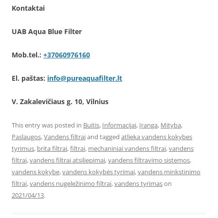
Kontaktai
UAB Aqua Blue Filter
Mob.tel.:
+37060976160
El. paštas:
info@pureaquafilter.lt
V. Zakalevičiaus g. 10, Vilnius
This entry was posted in
Buitis
,
Informacijai
,
Įranga
,
Mityba
,
Paslaugos
,
Vandens filtrai
and tagged
atlieka vandens kokybes
tyrimus
,
brita filtrai
,
filtrai
,
mechaniniai vandens filtrai
,
vandens
filtrai
,
vandens filtrai atsiliepimai
,
vandens filtravimo sistemos
,
vandens kokybe
,
vandens kokybės tyrimai
,
vandens minkstinimo
filtrai
,
vandens nugeležinimo filtrai
,
vandens tyrimas
on
2021/04/13
.