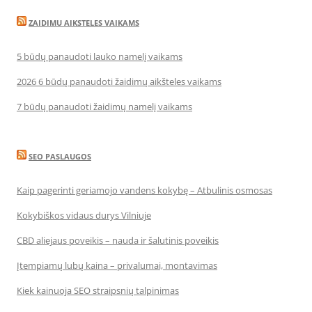
ZAIDIMU AIKSTELES VAIKAMS
5 būdų panaudoti lauko namelį vaikams
2026 6 būdų panaudoti žaidimų aikšteles vaikams
7 būdų panaudoti žaidimų namelį vaikams
SEO PASLAUGOS
Kaip pagerinti geriamojo vandens kokybę – Atbulinis osmosas
Kokybiškos vidaus durys Vilniuje
CBD aliejaus poveikis – nauda ir šalutinis poveikis
Įtempiamų lubų kaina – privalumai, montavimas
Kiek kainuoja SEO straipsnių talpinimas