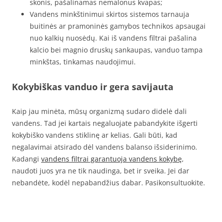
skonis, pašalinamas nemalonus kvapas;
Vandens minkštinimui skirtos sistemos tarnauja
buitinės ar pramoninės gamybos technikos apsaugai
nuo kalkių nuosėdų. Kai iš vandens filtrai pašalina
kalcio bei magnio druskų sankaupas, vanduo tampa
minkštas, tinkamas naudojimui.
Kokybiškas vanduo ir gera savijauta
Kaip jau minėta, mūsų organizmą sudaro didelė dali
vandens. Tad jei kartais negaluojate pabandykite išgerti
kokybiško vandens stiklinę ar kelias. Gali būti, kad
negalavimai atsirado dėl vandens balanso išsiderinimo.
Kadangi
vandens filtrai garantuoja vandens kokybę
,
naudoti juos yra ne tik naudinga, bet ir sveika. Jei dar
nebandėte, kodėl nepabandžius dabar. Pasikonsultuokite.