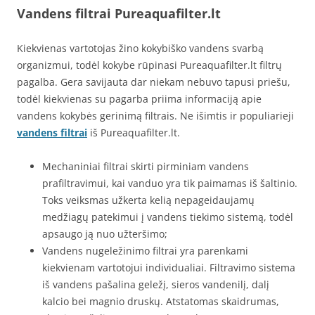
Vandens filtrai Pureaquafilter.lt
Kiekvienas vartotojas žino kokybiško vandens svarbą
organizmui, todėl kokybe rūpinasi Pureaquafilter.lt filtrų
pagalba. Gera savijauta dar niekam nebuvo tapusi priešu,
todėl kiekvienas su pagarba priima informaciją apie
vandens kokybės gerinimą filtrais. Ne išimtis ir populiarieji
vandens filtrai
iš Pureaquafilter.lt.
Mechaniniai filtrai skirti pirminiam vandens
prafiltravimui, kai vanduo yra tik paimamas iš šaltinio.
Toks veiksmas užkerta kelią nepageidaujamų
medžiagų patekimui į vandens tiekimo sistemą, todėl
apsaugo ją nuo užteršimo;
Vandens nugeležinimo filtrai yra parenkami
kiekvienam vartotojui individualiai. Filtravimo sistema
iš vandens pašalina geležį, sieros vandenilį, dalį
kalcio bei magnio druskų. Atstatomas skaidrumas,