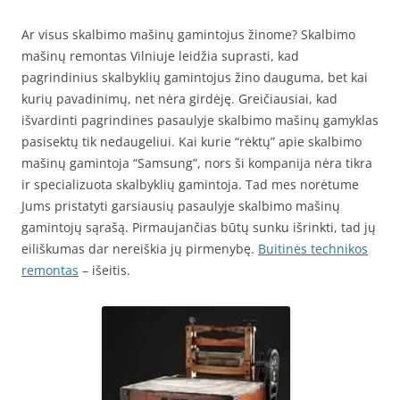
Ar visus skalbimo mašinų gamintojus žinome? Skalbimo
mašinų remontas Vilniuje leidžia suprasti, kad
pagrindinius skalbyklių gamintojus žino dauguma, bet kai
kurių pavadinimų, net nėra girdėję. Greičiausiai, kad
išvardinti pagrindines pasaulyje skalbimo mašinų gamyklas
pasisektų tik nedaugeliui. Kai kurie “rėktų” apie skalbimo
mašinų gamintoja “Samsung”, nors ši kompanija nėra tikra
ir specializuota skalbyklių gamintoja. Tad mes norėtume
Jums pristatyti garsiausių pasaulyje skalbimo mašinų
gamintojų sąrašą. Pirmaujančias būtų sunku išrinkti, tad jų
eiliškumas dar nereiškia jų pirmenybę.
Buitinės technikos
remontas
– išeitis.