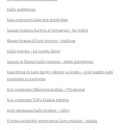
Kačių auklėjimas
Kaip pripratinti katę prie draskyklės
Sausas maistas šunims ar konservai – ką rinktis
Blogas kvapas iš šuns burnos – Halitozė
Kačių mityba – ką svarbu žinoti
Sausas ar šlapias kačių maistas – ėdalo parinkimas
Kaip išmokyti katę daryti į dėžutę su kraiku – prie tualeto katę
pratinkite su kantrybe
Kuo ypatingas Silikoninis kraikas – Privalumai
Kuo ypatingas TOFU kraikas katėms
Koks geriausias kačių kraikas – rūšys
Iš kokių produktų gaminamas šunų maistas – ėdalas