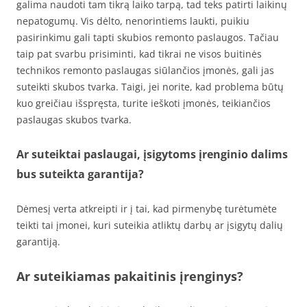
galima naudoti tam tikrą laiko tarpą, tad teks patirti laikinų
nepatogumų. Vis dėlto, nenorintiems laukti, puikiu
pasirinkimu gali tapti skubios remonto paslaugos. Tačiau
taip pat svarbu prisiminti, kad tikrai ne visos buitinės
technikos remonto paslaugas siūlančios įmonės, gali jas
suteikti skubos tvarka. Taigi, jei norite, kad problema būtų
kuo greičiau išspręsta, turite ieškoti įmonės, teikiančios
paslaugas skubos tvarka.
Ar suteiktai paslaugai, įsigytoms įrenginio dalims
bus suteikta garantija?
Dėmesį verta atkreipti ir į tai, kad pirmenybę turėtumėte
teikti tai įmonei, kuri suteikia atliktų darbų ar įsigytų dalių
garantiją.
Ar suteikiamas pakaitinis įrenginys?