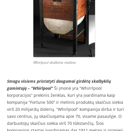
Whirlpool skalbimo mašina
Smagu visiems pristatyti daugumai girdėtą skalbyklių
gamintoją – “Whirlpool”
Ši įmonė yra “Whirrlpool
korporacijos” prekinis ženklas, kuri yra įvardinama kaip
kompanija “Fortune 500” ir metinis produktų skaičius siekia
virš 20 milijardų dolerių. “Whirlpool” kompanija dirba ir turi
savo centrus, jų skaičiuojama apie 70, visame pasaulyje. O
darbuotojų skaičius siekia virš 70 tūkstančių. Šios
kompanijos startas įvardinamas dar 1911 metais ir pirmieji