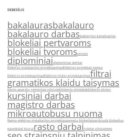
DEBESĖLIS
bakalauras
bakalauro
bakalauro darbas
bakterijos kanalizacijai
blokeliai pertvaroms
blokeliai tvoroms
cerpes
diplominiai
diplominiai darbai
Elektros instaliacijos projektavimas
Elektros projektas namui
filtrai
Elektros projektavimas
Elektros tinklų projektavimas
gramatikos klaidu taisymas
kavos aparatų remontas vilniuje
klinkerio plytelės
klinkerio plytos
kursiniai darbai
magistro darbas
mikroautobusu nuoma
Namo elektros instaliacijos projektas
pamatu blokeliai
parduoda blokelius
rasto darbai
paveikslai biurui
roletai vilniuje
seo
seo straipsniu talpinimas