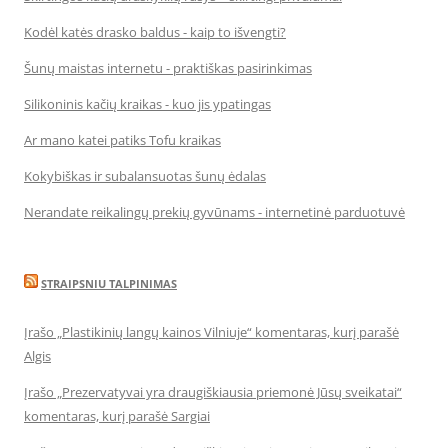
Kodėl katės drasko baldus - kaip to išvengti?
Šunų maistas internetu - praktiškas pasirinkimas
Silikoninis kačių kraikas - kuo jis ypatingas
Ar mano katei patiks Tofu kraikas
Kokybiškas ir subalansuotas šunų ėdalas
Nerandate reikalingų prekių gyvūnams - internetinė parduotuvė
STRAIPSNIU TALPINIMAS
Įrašo „Plastikinių langų kainos Vilniuje“ komentaras, kurį parašė
Algis
Įrašo „Prezervatyvai yra draugiškiausia priemonė Jūsų sveikatai“
komentaras, kurį parašė Sargiai