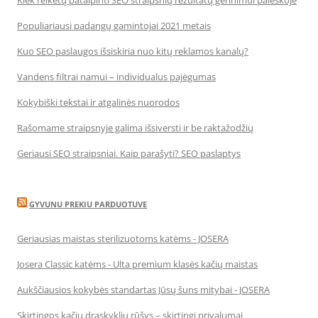
Populiariausi padangų gamintojai 2021 metais
Kuo SEO paslaugos išsiskiria nuo kitų reklamos kanalų?
Vandens filtrai namui – individualus pajėgumas
Kokybiški tekstai ir atgalinės nuorodos
Rašomame straipsnyje galima išsiversti ir be raktažodžių
Geriausi SEO straipsniai. Kaip parašyti? SEO paslaptys
GYVUNU PREKIU PARDUOTUVE
Geriausias maistas sterilizuotoms katėms - JOSERA
Josera Classic katėms - Ulta premium klasės kačių maistas
Aukščiausios kokybės standartas Jūsų šuns mitybai - JOSERA
Skirtingos kačių draskyklių rūšys – skirtingi privalumai