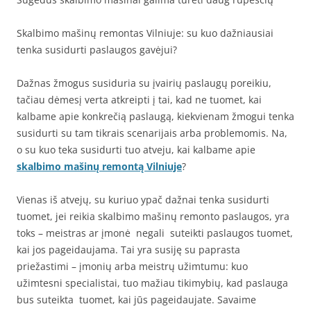
Skalbimo mašinų remontas Vilniuje: su kuo dažniausiai
tenka susidurti paslaugos gavėjui?
Dažnas žmogus susiduria su įvairių paslaugų poreikiu,
tačiau dėmesį verta atkreipti į tai, kad ne tuomet, kai
kalbame apie konkrečią paslaugą, kiekvienam žmogui tenka
susidurti su tam tikrais scenarijais arba problemomis. Na,
o su kuo teka susidurti tuo atveju, kai kalbame apie
skalbimo mašinų remontą Vilniuje
?
Vienas iš atvejų, su kuriuo ypač dažnai tenka susidurti
tuomet, jei reikia skalbimo mašinų remonto paslaugos, yra
toks – meistras ar įmonė negali suteikti paslaugos tuomet,
kai jos pageidaujama. Tai yra susiję su paprasta
priežastimi – įmonių arba meistrų užimtumu: kuo
užimtesni specialistai, tuo mažiau tikimybių, kad paslauga
bus suteikta tuomet, kai jūs pageidaujate. Savaime