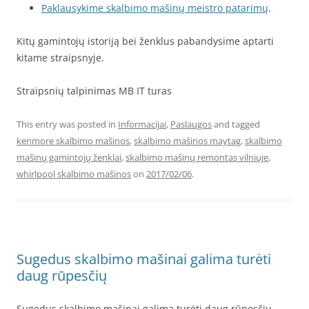
Paklausykime skalbimo mašinų meistro patarimų
.
Kitų gamintojų istoriją bei ženklus pabandysime aptarti
kitame straipsnyje.
Straipsnių talpinimas MB IT turas
This entry was posted in
Informacijai
,
Paslaugos
and tagged
kenmore skalbimo mašinos
,
skalbimo mašinos maytag
,
skalbimo
mašinų gamintojų ženklai
,
skalbimo mašinų remontas vilniuje
,
whirlpool skalbimo mašinos
on
2017/02/06
.
Sugedus skalbimo mašinai galima turėti
daug rūpesčių
Sugedus skalbimo mašinai galima turėti daug rūpesčių