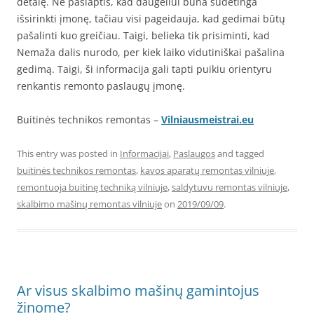
detalę. Ne paslaptis, kad daugeliui būna sudėtinga
išsirinkti įmonę, tačiau visi pageidauja, kad gedimai būtų
pašalinti kuo greičiau. Taigi, belieka tik prisiminti, kad
Nemaža dalis nurodo, per kiek laiko vidutiniškai pašalina
gedimą. Taigi, ši informacija gali tapti puikiu orientyru
renkantis remonto paslaugų įmonę.
Buitinės technikos remontas –
Vilniausmeistrai.eu
This entry was posted in
Informacijai
,
Paslaugos
and tagged
buitinės technikos remontas
,
kavos aparatų remontas vilniuje
,
remontuoja buitinę techniką vilniuje
,
saldytuvu remontas vilniuje
,
skalbimo mašinų remontas vilniuje
on
2019/09/09
.
Ar visus skalbimo mašinų gamintojus
žinome?