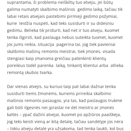
suprantama, ši problema neiškiltų tuo atveju, jei būtų
galima numatyti skalbimo mašinos gedimo laiką, tačiau tik
labai retais atvejais pastebimi pirmieji gedimo požymiai,
kurie leidžia nuspėti, kad teks susidurti ir su didesniu
gedimu. Belieka tik pridurti, kad net ir tuo atveju, kuomet
tenka išgirsti, kad paslauga nebus suteikta tuomet, kuomet
jos jums reikia, situacija pagerina tai, jog tiek pavieniai
skalbimo mašinų remonto meistrai, tiek įmonės, visada
stengiasi kaip įmanoma greičiau patenkinti klientų
poreikius todėl parenka laiką, tinkantį klientui arba atlieka
remontą skubos tvarka.
Dar vienas atvejis, su kuriuo taip pat labai dažnai tenka
susidurti tiems žmonėms, kuriems prireikia skalbimo
mašinos remonto pasaugos, yra tas, kad paslaugos trukmė
gali būti ilgesnės nei įprastai ne dėl meistro ar įmonės
kaltės – ypač dažini atvejai, kuomet po apžiūros paaiškėja,
jog teks keisti vieną ar kitą detalę, tačiau sandėlyje jos nėra
– tokiu atveju detalė yra užsakoma, tad tenka laukti, kol bus