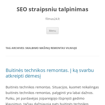
Skip
to
SEO straipsniu talpinimas
content
filmas24.lt
Menu
TAG ARCHIVES:
SKALBIMO MAŠINŲ REMONTAS VILNIUJE
Buitinės technikos remontas. Į ką svarbu
atkreipti dėmesį
Buitinės technikos remontas. Situacijos, kuomet reikalingas
buitinės technikos remontas, palyginti yra labai dažnos.
Puiku, jei pardavėjas įsipareigojo išspręsti gedimo
klausimus, tačiau dažniausia pats buitinės technikos