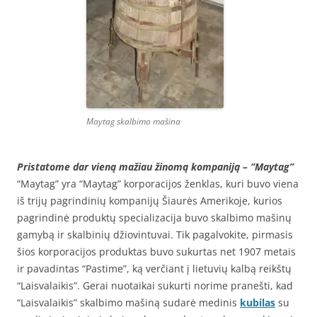
Maytag skalbimo mašina
Pristatome dar vieną mažiau žinomą kompaniją – “Maytag”
“Maytag” yra “Maytag” korporacijos ženklas, kuri buvo viena
iš trijų pagrindinių kompanijų Šiaurės Amerikoje, kurios
pagrindinė produktų specializacija buvo skalbimo mašinų
gamybą ir skalbinių džiovintuvai. Tik pagalvokite, pirmasis
šios korporacijos produktas buvo sukurtas net 1907 metais
ir pavadintas “Pastime”, ką verčiant į lietuvių kalbą reikštų
“Laisvalaikis”. Gerai nuotaikai sukurti norime pranešti, kad
“Laisvalaikis” skalbimo mašiną sudarė medinis
kubilas
su