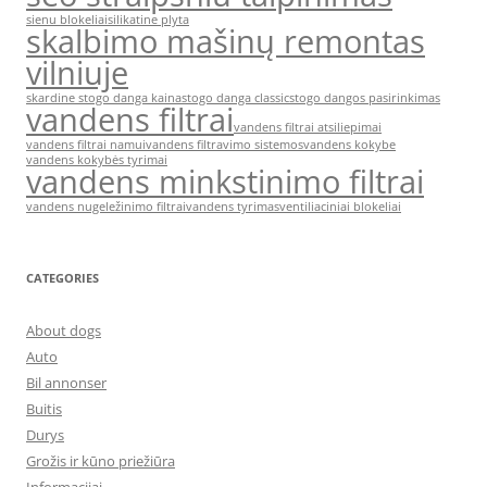
sienu blokeliai
silikatine plyta
skalbimo mašinų remontas
vilniuje
skardine stogo danga kaina
stogo danga classic
stogo dangos pasirinkimas
vandens filtrai
vandens filtrai atsiliepimai
vandens filtrai namui
vandens filtravimo sistemos
vandens kokybe
vandens kokybės tyrimai
vandens minkstinimo filtrai
vandens nugeležinimo filtrai
vandens tyrimas
ventiliaciniai blokeliai
CATEGORIES
About dogs
Auto
Bil annonser
Buitis
Durys
Grožis ir kūno priežiūra
Informacijai