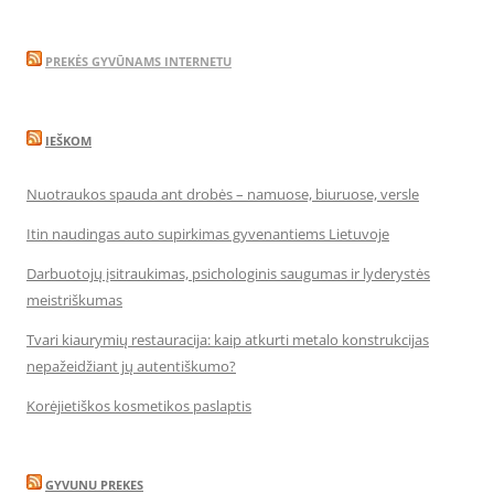
PREKĖS GYVŪNAMS INTERNETU
IEŠKOM
Nuotraukos spauda ant drobės – namuose, biuruose, versle
Itin naudingas auto supirkimas gyvenantiems Lietuvoje
Darbuotojų įsitraukimas, psichologinis saugumas ir lyderystės
meistriškumas
Tvari kiaurymių restauracija: kaip atkurti metalo konstrukcijas
nepažeidžiant jų autentiškumo?
Korėjietiškos kosmetikos paslaptis
GYVUNU PREKES