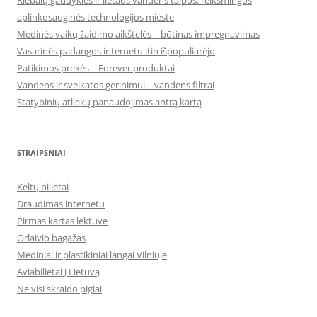
aplinkosauginės technologijos mieste
Medinės vaikų žaidimo aikštelės – būtinas impregnavimas
Vasarinės padangos internetu itin išpopuliarėjo
Patikimos prekės – Forever produktai
Vandens ir sveikatos gerinimui – vandens filtrai
Statybinių atliekų panaudojimas antrą kartą
STRAIPSNIAI
Keltų bilietai
Draudimas internetu
Pirmas kartas lėktuve
Orlaivio bagažas
Mediniai ir plastikiniai langai Vilniuje
Aviabilietai į Lietuvą
Ne visi skraido pigiai