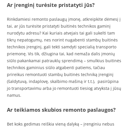
Ar įrenginį turėsite pristatyti jūs?
Rinkdamiesi remonto paslaugų įmonę, atkreipkite dėmesį į
tai, ar jūs turėsite pristatyti buitinės technikos gaminį
nurodytu adresu? Kai kuriais atvejais tai gali sukelti tam
tikrų nepatogumų, nes norint nugabenti stambų buitinės
technikos įrenginį, gali tekti samdyti specialią transporto
priemonę. Vis tik, džiugina tai, kad nemaža dalis įmonių
siūlo pakankamai patrauklų sprendimą – smulkius buitinės
technikos gaminius siūlo atgabenti patiems, tačiau
prireikus remontuoti stambų buitinės techniką įrenginį
(šaldytuvą, indaplovę, skalbimo mašiną ir t.t.), pasirūpina
jo transportavimu arba jo remontuoti tiesiog atvyksta į jūsų
namus.
Ar teikiamos skubios remonto paslaugos?
Bet koks gedimas reiškia vieną dalyką – įrenginiu nebus