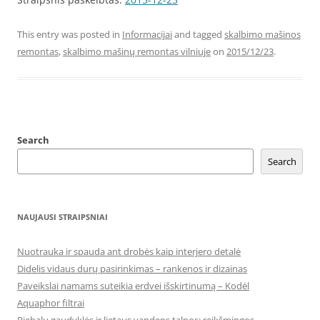
This entry was posted in
Informacijai
and tagged
skalbimo mašinos
remontas
,
skalbimo mašinų remontas vilniuje
on
2015/12/23
.
Search
Search
NAUJAUSI STRAIPSNIAI
Nuotrauka ir spauda ant drobės kaip interjero detalė
Didelis vidaus durų pasirinkimas – rankenos ir dizainas
Paveikslai namams suteikia erdvei išskirtinumą – Kodėl
Aquaphor filtrai
Riebalų gaudyklės ir lietaus vandens talpos: reikšmingos