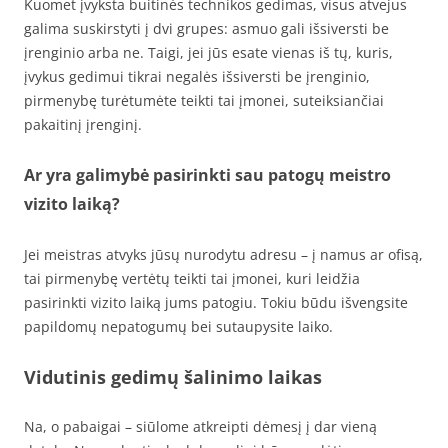
Kuomet įvyksta buitinės technikos gedimas, visus atvejus
galima suskirstyti į dvi grupes: asmuo gali išsiversti be
įrenginio arba ne. Taigi, jei jūs esate vienas iš tų, kuris,
įvykus gedimui tikrai negalės išsiversti be įrenginio,
pirmenybę turėtumėte teikti tai įmonei, suteiksiančiai
pakaitinį įrenginį.
Ar yra galimybė pasirinkti sau patogų meistro
vizito laiką?
Jei meistras atvyks jūsų nurodytu adresu – į namus ar ofisą,
tai pirmenybę vertėtų teikti tai įmonei, kuri leidžia
pasirinkti vizito laiką jums patogiu. Tokiu būdu išvengsite
papildomų nepatogumų bei sutaupysite laiko.
Vidutinis gedimų šalinimo laikas
Na, o pabaigai – siūlome atkreipti dėmesį į dar vieną