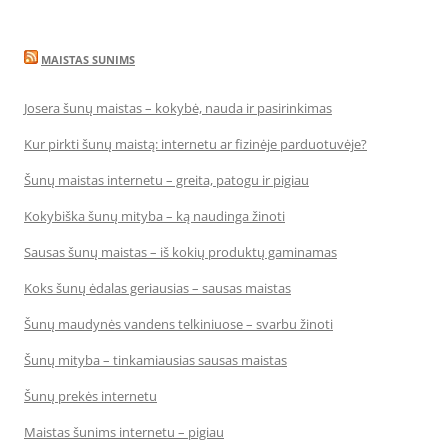
MAISTAS SUNIMS
Josera šunų maistas – kokybė, nauda ir pasirinkimas
Kur pirkti šunų maistą: internetu ar fizinėje parduotuvėje?
Šunų maistas internetu – greita, patogu ir pigiau
Kokybiška šunų mityba – ką naudinga žinoti
Sausas šunų maistas – iš kokių produktų gaminamas
Koks šunų ėdalas geriausias – sausas maistas
Šunų maudynės vandens telkiniuose – svarbu žinoti
Šunų mityba – tinkamiausias sausas maistas
Šunų prekės internetu
Maistas šunims internetu – pigiau