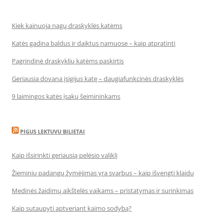
Kiek kainuoja nagų draskyklės katėms
Katės gadina baldus ir daiktus namuose – kaip atpratinti
Pagrindinė draskyklių katėms paskirtis
Geriausia dovana įsigijus katę – daugiafunkcinės draskyklės
9 laimingos katės įsakų šeimininkams
PIGUS LEKTUVU BILIETAI
Kaip išsirinkti geriausią pelėsio valiklį
Žieminių padangų žymėjimas yra svarbus – kaip išvengti klaidų
Medinės žaidimų aikštelės vaikams – pristatymas ir surinkimas
Kaip sutaupyti aptveriant kaimo sodybą?