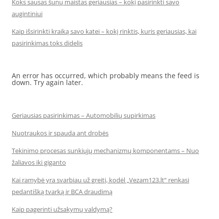
Koks sausas šunų maistas geriausias – kokį pasirinkti savo
augintiniui
Kaip išsirinkti kraiką savo katei – kokį rinktis, kuris geriausias, kai
pasirinkimas toks didelis
An error has occurred, which probably means the feed is
down. Try again later.
Geriausias pasirinkimas – Automobilių supirkimas
Nuotraukos ir spauda ant drobės
Tekinimo procesas sunkiųjų mechanizmų komponentams – Nuo
žaliavos iki giganto
Kai ramybė yra svarbiau už greitį, kodėl „Vezam123.lt“ renkasi
pedantišką tvarką ir BCA draudimą
Kaip pagerinti užsakymų valdymą?