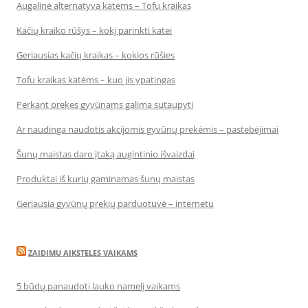
Augalinė alternatyva katėms – Tofu kraikas
Kačių kraiko rūšys – kokį parinkti katei
Geriausias kačių kraikas – kokios rūšies
Tofu kraikas katėms – kuo jis ypatingas
Perkant prekes gyvūnams galima sutaupyti
Ar naudinga naudotis akcijomis gyvūnų prekėmis – pastebėjimai
Šunų maistas daro įtaką augintinio išvaizdai
Produktai iš kurių gaminamas šunų maistas
Geriausia gyvūnų prekių parduotuvė – internetu
ZAIDIMU AIKSTELES VAIKAMS
5 būdų panaudoti lauko namelį vaikams