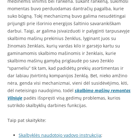
medinėmis vinimis bei rankena. sukant rankeną, sukimosi
momentas buvo perduodamas dantračių pagalba, kurie
suko būgną. Tokį mechanizmą buvo galima nesudėtingai
prijungti prie išorinio energijos šaltinio savarankiškam
darbui. Taigi, ar galima įsivaizduoti ir palyginti tarpusavyje
skalbimo mašinų prekinius ženklus, lyginant juos su
žinomais ženklais, kurių vardas kilo ir garsėjo kartu su
gaminamomis skalbimo mašinomis ir ženklais, kurie
skalbimo mašinų gamybą priglaudė po savo ženklo
“sparneliu” tik tam, kad padidėtų prekių asortimentas ir
dar labiau įtvirtintų kompanijos ženklą. Bet, nieko amžino
nėra, genda visi mechanizmai, vieni dėl susidėvėjimo, kiti,
dėl neteisingo naudojimo, todėl
skalbimo mašinų remontas
Vilniuje
padės išspręsti visą gedimų problemas, kurios
sutrikdo skalbyklių darbines funkcijas.
Taip pat skaitykite:
Skalbyklės naudotojo vadovo instrukcija
;