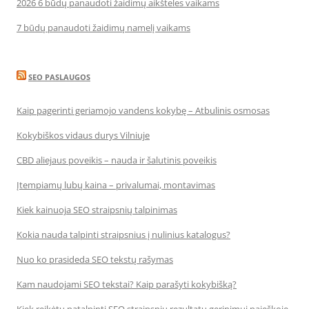
2026 6 būdų panaudoti žaidimų aikšteles vaikams
7 būdų panaudoti žaidimų namelį vaikams
SEO PASLAUGOS
Kaip pagerinti geriamojo vandens kokybę – Atbulinis osmosas
Kokybiškos vidaus durys Vilniuje
CBD aliejaus poveikis – nauda ir šalutinis poveikis
Įtempiamų lubų kaina – privalumai, montavimas
Kiek kainuoja SEO straipsnių talpinimas
Kokia nauda talpinti straipsnius į nulinius katalogus?
Nuo ko prasideda SEO tekstų rašymas
Kam naudojami SEO tekstai? Kaip parašyti kokybišką?
Kiek reikėtų patalpinti SEO straipsnių rezultatų gerinimui paieškoje