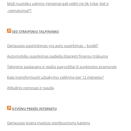
Maži nuotekų valymo įrenginiai gali veikti ne tik tyliai, bet ir
„nematomai‘‘?
SEO STRAIPSNIU TALPINIMAS
Geriausias pasirinkimas yra auto supirkimas – kodėl?
Automobilių supirkimas padeda išspręsti finansų trūkumą
Tekinimo paslaugos ir realūs pavyzdžiai iš sunkiosios pramonės
Kaip transformuoti užsakymų valdymą per 12 mėnesių?
Atbulinis osmosas ir nauda
GYVŪNŲ PREKĖS INTERNETU
Geriausias Josera maistas sterilizuotoms katėms