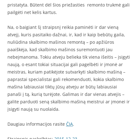
pristatyta. Būtent dėl šios priežasties remonto trukmė gali
pailgėti net kelis kartus.
Na, o baigiant šį straipsnį reikia paminėti ir dar vieną
atvejį, kuris pasitaiko dažnai, ir, kad ir kaip bebūtų gaila,
nuliūdina skalbimo mašinos remontą – po apžiūros
paaiškėja, kad skalbimo mašinos suremontuoti jau
nebeįmanoma. Tokiu atveju belieka tik viena išeitis – įsigyti
naują, o esant tokiai situacijai gali pagelbėti ir įmonė ar
meistras, kuriam patikėjote sutvarkyti skalbimo mašiną –
paprastai specialistai gali rekomenduoti, kokia skalbimo
mašina labiausiai tiktų jūsų atveju ar būtų labiausiai
panaši į tą, kurią turėjote. Galimas ir dar vienas atvejis –
galite parduoti seną skalbimo mašiną meistrui ar įmonei ir
įsigyti naują su nuolaida.
Daugiau informacijos rasite
ČIA
.
Straipsnis paskelbtas:
2015-12-23