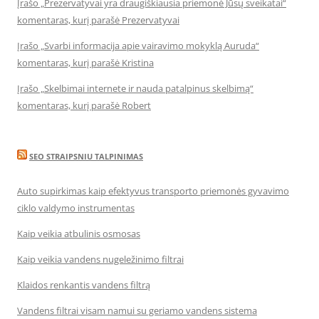
Įrašo „Prezervatyvai yra draugiškiausia priemonė Jūsų sveikatai“
komentaras, kurį parašė Prezervatyvai
Įrašo „Svarbi informacija apie vairavimo mokyklą Auruda“
komentaras, kurį parašė Kristina
Įrašo „Skelbimai internete ir nauda patalpinus skelbimą“
komentaras, kurį parašė Robert
SEO STRAIPSNIU TALPINIMAS
Auto supirkimas kaip efektyvus transporto priemonės gyvavimo
ciklo valdymo instrumentas
Kaip veikia atbulinis osmosas
Kaip veikia vandens nugeležinimo filtrai
Klaidos renkantis vandens filtrą
Vandens filtrai visam namui su geriamo vandens sistema