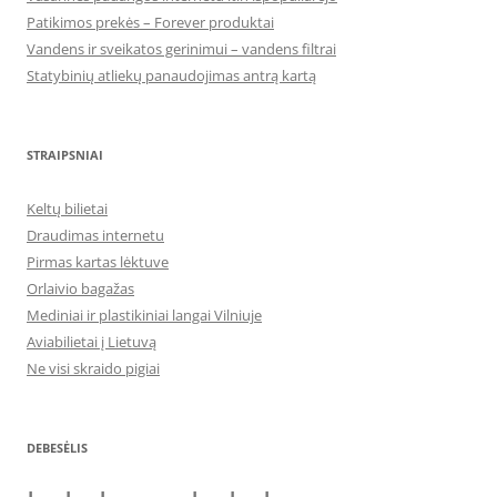
Patikimos prekės – Forever produktai
Vandens ir sveikatos gerinimui – vandens filtrai
Statybinių atliekų panaudojimas antrą kartą
STRAIPSNIAI
Keltų bilietai
Draudimas internetu
Pirmas kartas lėktuve
Orlaivio bagažas
Mediniai ir plastikiniai langai Vilniuje
Aviabilietai į Lietuvą
Ne visi skraido pigiai
DEBESĖLIS