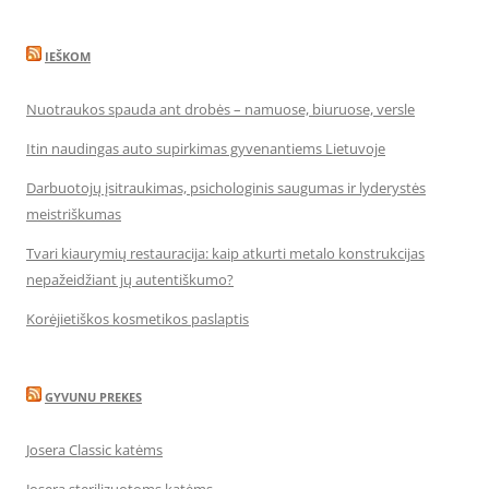
IEŠKOM
Nuotraukos spauda ant drobės – namuose, biuruose, versle
Itin naudingas auto supirkimas gyvenantiems Lietuvoje
Darbuotojų įsitraukimas, psichologinis saugumas ir lyderystės
meistriškumas
Tvari kiaurymių restauracija: kaip atkurti metalo konstrukcijas
nepažeidžiant jų autentiškumo?
Korėjietiškos kosmetikos paslaptis
GYVUNU PREKES
Josera Classic katėms