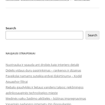
Search
Search
NAUJAUSI STRAIPSNIAI
Nuotrauka ir spauda ant drobės kaip interjero detalė
Didelis vidaus durų pasirinkimas – rankenos ir dizainas
Paveikslai namams suteikia erdvei išskirtinumą – Kodėl
Aquaphor filtrai
Riebalų gaudyklės ir lietaus vandens talpos: reikšmingos
aplinkosauginės technologijos mieste
Medinės vaikų žaidimo aikštelės – būtinas impregnavimas
Vasarinės padangos internetu itin išpopuliarėjo