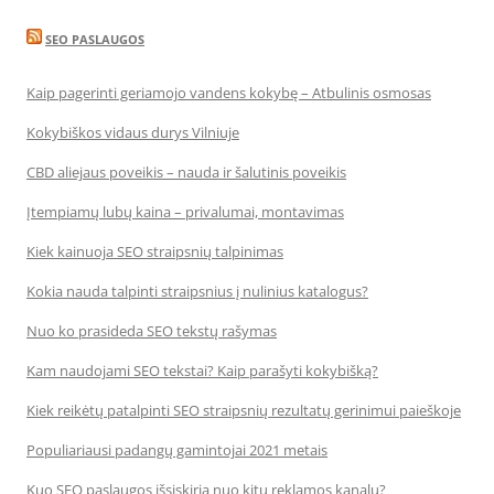
SEO PASLAUGOS
Kaip pagerinti geriamojo vandens kokybę – Atbulinis osmosas
Kokybiškos vidaus durys Vilniuje
CBD aliejaus poveikis – nauda ir šalutinis poveikis
Įtempiamų lubų kaina – privalumai, montavimas
Kiek kainuoja SEO straipsnių talpinimas
Kokia nauda talpinti straipsnius į nulinius katalogus?
Nuo ko prasideda SEO tekstų rašymas
Kam naudojami SEO tekstai? Kaip parašyti kokybišką?
Kiek reikėtų patalpinti SEO straipsnių rezultatų gerinimui paieškoje
Populiariausi padangų gamintojai 2021 metais
Kuo SEO paslaugos išsiskiria nuo kitų reklamos kanalų?