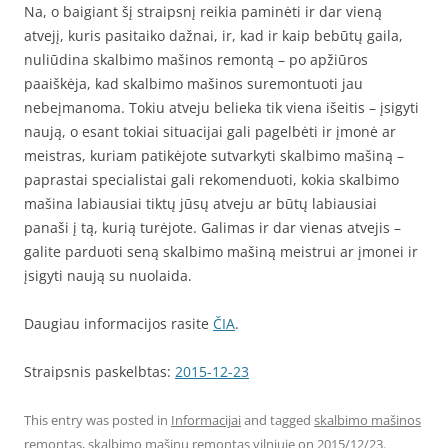
Na, o baigiant šį straipsnį reikia paminėti ir dar vieną
atvejį, kuris pasitaiko dažnai, ir, kad ir kaip bebūtų gaila,
nuliūdina skalbimo mašinos remontą – po apžiūros
paaiškėja, kad skalbimo mašinos suremontuoti jau
nebeįmanoma. Tokiu atveju belieka tik viena išeitis – įsigyti
naują, o esant tokiai situacijai gali pagelbėti ir įmonė ar
meistras, kuriam patikėjote sutvarkyti skalbimo mašiną –
paprastai specialistai gali rekomenduoti, kokia skalbimo
mašina labiausiai tiktų jūsų atveju ar būtų labiausiai
panaši į tą, kurią turėjote. Galimas ir dar vienas atvejis –
galite parduoti seną skalbimo mašiną meistrui ar įmonei ir
įsigyti naują su nuolaida.
Daugiau informacijos rasite
ČIA
.
Straipsnis paskelbtas:
2015-12-23
This entry was posted in
Informacijai
and tagged
skalbimo mašinos
remontas
,
skalbimo mašinų remontas vilniuje
on
2015/12/23
.