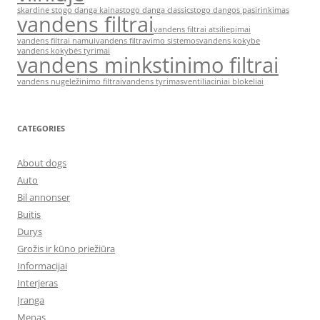
skardine stogo danga kaina
stogo danga classic
stogo dangos pasirinkimas
vandens filtrai
vandens filtrai atsiliepimai
vandens filtrai namui
vandens filtravimo sistemos
vandens kokybe
vandens kokybės tyrimai
vandens minkstinimo filtrai
vandens nugeležinimo filtrai
vandens tyrimas
ventiliaciniai blokeliai
CATEGORIES
About dogs
Auto
Bil annonser
Buitis
Durys
Grožis ir kūno priežiūra
Informacijai
Interjeras
Įranga
Menas