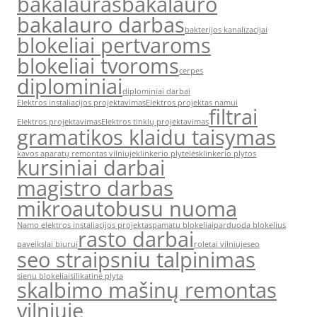
bakalauras
bakalauro
bakalauro darbas
bakterijos kanalizacijai
blokeliai pertvaroms
blokeliai tvoroms
cerpes
diplominiai
diplominiai darbai
Elektros instaliacijos projektavimas
Elektros projektas namui
filtrai
Elektros projektavimas
Elektros tinklų projektavimas
gramatikos klaidu taisymas
kavos aparatų remontas vilniuje
klinkerio plytelės
klinkerio plytos
kursiniai darbai
magistro darbas
mikroautobusu nuoma
Namo elektros instaliacijos projektas
pamatu blokeliai
parduoda blokelius
rasto darbai
paveikslai biurui
roletai vilniuje
seo
seo straipsniu talpinimas
sienu blokeliai
silikatine plyta
skalbimo mašinų remontas
vilniuje