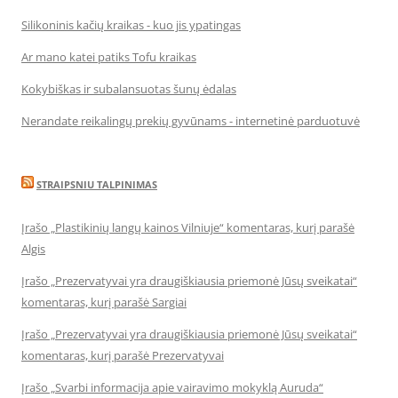
Silikoninis kačių kraikas - kuo jis ypatingas
Ar mano katei patiks Tofu kraikas
Kokybiškas ir subalansuotas šunų ėdalas
Nerandate reikalingų prekių gyvūnams - internetinė parduotuvė
STRAIPSNIU TALPINIMAS
Įrašo „Plastikinių langų kainos Vilniuje“ komentaras, kurį parašė
Algis
Įrašo „Prezervatyvai yra draugiškiausia priemonė Jūsų sveikatai“
komentaras, kurį parašė Sargiai
Įrašo „Prezervatyvai yra draugiškiausia priemonė Jūsų sveikatai“
komentaras, kurį parašė Prezervatyvai
Įrašo „Svarbi informacija apie vairavimo mokyklą Auruda“