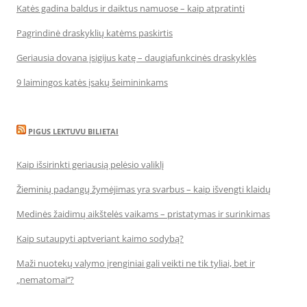
Katės gadina baldus ir daiktus namuose – kaip atpratinti
Pagrindinė draskyklių katėms paskirtis
Geriausia dovana įsigijus katę – daugiafunkcinės draskyklės
9 laimingos katės įsakų šeimininkams
PIGUS LEKTUVU BILIETAI
Kaip išsirinkti geriausią pelėsio valiklį
Žieminių padangų žymėjimas yra svarbus – kaip išvengti klaidų
Medinės žaidimų aikštelės vaikams – pristatymas ir surinkimas
Kaip sutaupyti aptveriant kaimo sodybą?
Maži nuotekų valymo įrenginiai gali veikti ne tik tyliai, bet ir
„nematomai‘‘?