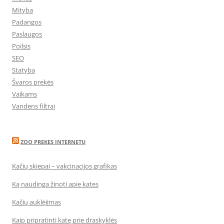
Mityba
Padangos
Paslaugos
Poilsis
SEO
Statyba
Švaros prekės
Vaikams
Vandens filtrai
ZOO PREKES INTERNETU
Kačių skiepai – vakcinacijos grafikas
Ką naudinga žinoti apie kates
Kačių auklėjimas
Kaip pripratinti katę prie draskyklės