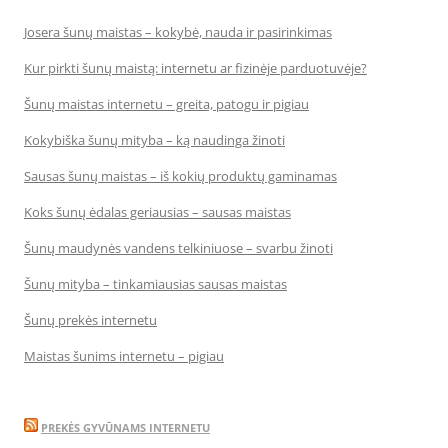
Josera šunų maistas – kokybė, nauda ir pasirinkimas
Kur pirkti šunų maistą: internetu ar fizinėje parduotuvėje?
Šunų maistas internetu – greita, patogu ir pigiau
Kokybiška šunų mityba – ką naudinga žinoti
Sausas šunų maistas – iš kokių produktų gaminamas
Koks šunų ėdalas geriausias – sausas maistas
Šunų maudynės vandens telkiniuose – svarbu žinoti
Šunų mityba – tinkamiausias sausas maistas
Šunų prekės internetu
Maistas šunims internetu – pigiau
PREKĖS GYVŪNAMS INTERNETU