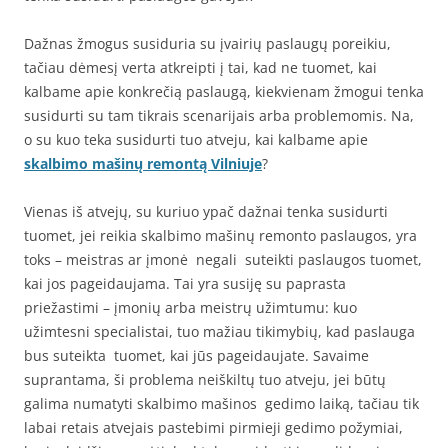
Dažnas žmogus susiduria su įvairių paslaugų poreikiu,
tačiau dėmesį verta atkreipti į tai, kad ne tuomet, kai
kalbame apie konkrečią paslaugą, kiekvienam žmogui tenka
susidurti su tam tikrais scenarijais arba problemomis. Na,
o su kuo teka susidurti tuo atveju, kai kalbame apie
skalbimo mašinų remontą Vilniuje
?
Vienas iš atvejų, su kuriuo ypač dažnai tenka susidurti
tuomet, jei reikia skalbimo mašinų remonto paslaugos, yra
toks – meistras ar įmonė negali suteikti paslaugos tuomet,
kai jos pageidaujama. Tai yra susiję su paprasta
priežastimi – įmonių arba meistrų užimtumu: kuo
užimtesni specialistai, tuo mažiau tikimybių, kad paslauga
bus suteikta tuomet, kai jūs pageidaujate. Savaime
suprantama, ši problema neiškiltų tuo atveju, jei būtų
galima numatyti skalbimo mašinos gedimo laiką, tačiau tik
labai retais atvejais pastebimi pirmieji gedimo požymiai,