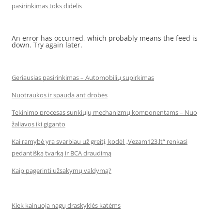
pasirinkimas toks didelis
An error has occurred, which probably means the feed is
down. Try again later.
Geriausias pasirinkimas – Automobilių supirkimas
Nuotraukos ir spauda ant drobės
Tekinimo procesas sunkiųjų mechanizmų komponentams – Nuo
žaliavos iki giganto
Kai ramybė yra svarbiau už greitį, kodėl „Vezam123.lt“ renkasi
pedantišką tvarką ir BCA draudimą
Kaip pagerinti užsakymų valdymą?
Kiek kainuoja nagų draskyklės katėms