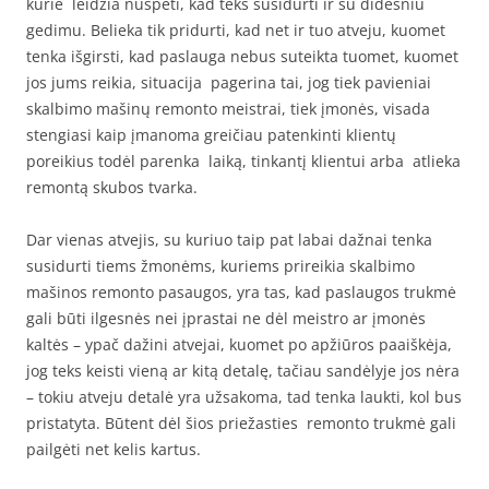
kurie leidžia nuspėti, kad teks susidurti ir su didesniu
gedimu. Belieka tik pridurti, kad net ir tuo atveju, kuomet
tenka išgirsti, kad paslauga nebus suteikta tuomet, kuomet
jos jums reikia, situacija pagerina tai, jog tiek pavieniai
skalbimo mašinų remonto meistrai, tiek įmonės, visada
stengiasi kaip įmanoma greičiau patenkinti klientų
poreikius todėl parenka laiką, tinkantį klientui arba atlieka
remontą skubos tvarka.
Dar vienas atvejis, su kuriuo taip pat labai dažnai tenka
susidurti tiems žmonėms, kuriems prireikia skalbimo
mašinos remonto pasaugos, yra tas, kad paslaugos trukmė
gali būti ilgesnės nei įprastai ne dėl meistro ar įmonės
kaltės – ypač dažini atvejai, kuomet po apžiūros paaiškėja,
jog teks keisti vieną ar kitą detalę, tačiau sandėlyje jos nėra
– tokiu atveju detalė yra užsakoma, tad tenka laukti, kol bus
pristatyta. Būtent dėl šios priežasties remonto trukmė gali
pailgėti net kelis kartus.