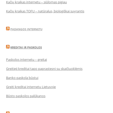
Kačių kraikas internetu – siūlomas pigiau
Kačių kraikas TOFU – natūralus, biologiškai suyrantis
PADANGOS INTERNETU
KREDITAI IR PASKOLOS
Paskolos internetu – greitai
Greitieji kreditai tapo paprastesni su skaičiuoklėmis
Banko paskola būstui
Greiti kreditai internetu Lietuvoje
Būsto paskolos palūkanos