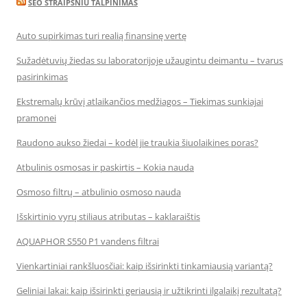
SEO STRAIPSNIU TALPINIMAS
Auto supirkimas turi realią finansinę vertę
Sužadėtuvių žiedas su laboratorijoje užaugintu deimantu – tvarus
pasirinkimas
Ekstremalų krūvį atlaikančios medžiagos – Tiekimas sunkiajai
pramonei
Raudono aukso žiedai – kodėl jie traukia šiuolaikines poras?
Atbulinis osmosas ir paskirtis – Kokia nauda
Osmoso filtrų – atbulinio osmoso nauda
Išskirtinio vyrų stiliaus atributas – kaklaraištis
AQUAPHOR S550 P1 vandens filtrai
Vienkartiniai rankšluosčiai: kaip išsirinkti tinkamiausią variantą?
Geliniai lakai: kaip išsirinkti geriausią ir užtikrinti ilgalaikį rezultatą?