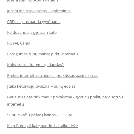
Josera sterilizuotoms katėms
Josera maistas katėms – atsiliepimai
CBD aliejaus nauda gyvūnams
Ką dovanoti įsigijusiam katę
ROYAL Canin
Patogumas šunų maistą pirkti internetu
Koks kraikas katėms geriausias?
Prekės internetu su akcija – praktiškas pasirinkimas
Įtaka keturkojų išvaizdai – šunų ėdalas
Geriausias pasirinkimas ir privalumai – gyvūnų prekių parduotuvė
internetu
Šunų ir kačių pašarų kainos – JOSERA
Kaip išmokyti katę naudotis kraiko dėže