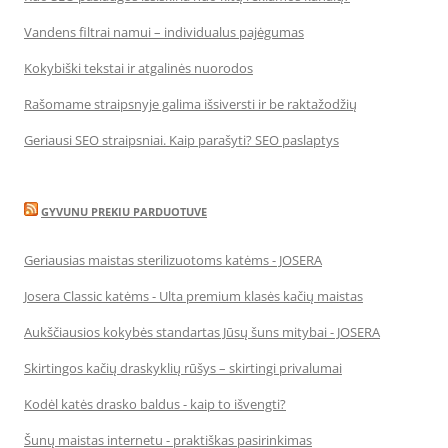
Vandens filtrai namui – individualus pajėgumas
Kokybiški tekstai ir atgalinės nuorodos
Rašomame straipsnyje galima išsiversti ir be raktažodžių
Geriausi SEO straipsniai. Kaip parašyti? SEO paslaptys
GYVUNU PREKIU PARDUOTUVE
Geriausias maistas sterilizuotoms katėms - JOSERA
Josera Classic katėms - Ulta premium klasės kačių maistas
Aukščiausios kokybės standartas Jūsų šuns mitybai - JOSERA
Skirtingos kačių draskyklių rūšys – skirtingi privalumai
Kodėl katės drasko baldus - kaip to išvengti?
Šunų maistas internetu - praktiškas pasirinkimas