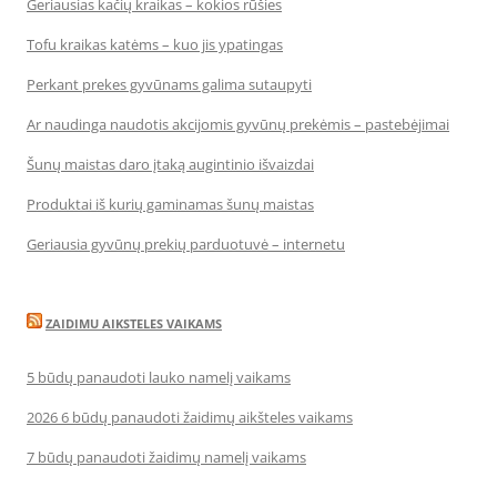
Geriausias kačių kraikas – kokios rūšies
Tofu kraikas katėms – kuo jis ypatingas
Perkant prekes gyvūnams galima sutaupyti
Ar naudinga naudotis akcijomis gyvūnų prekėmis – pastebėjimai
Šunų maistas daro įtaką augintinio išvaizdai
Produktai iš kurių gaminamas šunų maistas
Geriausia gyvūnų prekių parduotuvė – internetu
ZAIDIMU AIKSTELES VAIKAMS
5 būdų panaudoti lauko namelį vaikams
2026 6 būdų panaudoti žaidimų aikšteles vaikams
7 būdų panaudoti žaidimų namelį vaikams