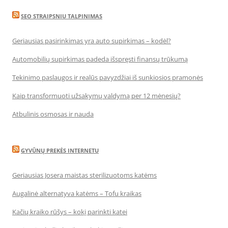
SEO STRAIPSNIU TALPINIMAS
Geriausias pasirinkimas yra auto supirkimas – kodėl?
Automobilių supirkimas padeda išspręsti finansų trūkumą
Tekinimo paslaugos ir realūs pavyzdžiai iš sunkiosios pramonės
Kaip transformuoti užsakymų valdymą per 12 mėnesių?
Atbulinis osmosas ir nauda
GYVŪNŲ PREKĖS INTERNETU
Geriausias Josera maistas sterilizuotoms katėms
Augalinė alternatyva katėms – Tofu kraikas
Kačių kraiko rūšys – kokį parinkti katei