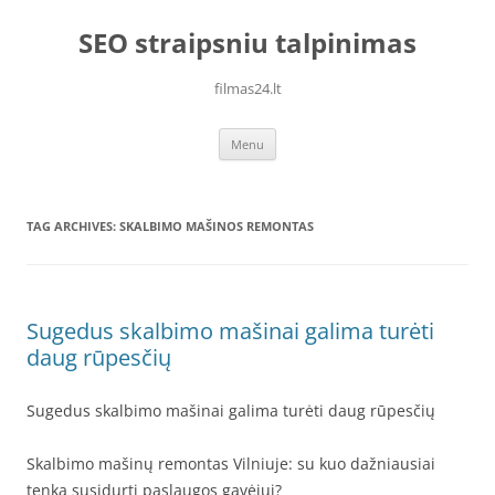
Skip
to
SEO straipsniu talpinimas
content
filmas24.lt
Menu
TAG ARCHIVES:
SKALBIMO MAŠINOS REMONTAS
Sugedus skalbimo mašinai galima turėti
daug rūpesčių
Sugedus skalbimo mašinai galima turėti daug rūpesčių
Skalbimo mašinų remontas Vilniuje: su kuo dažniausiai
tenka susidurti paslaugos gavėjui?