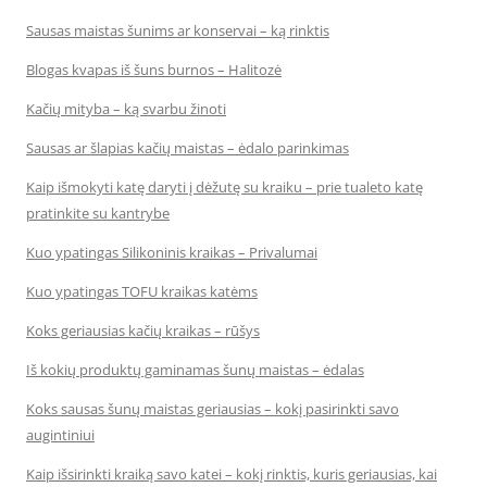
Sausas maistas šunims ar konservai – ką rinktis
Blogas kvapas iš šuns burnos – Halitozė
Kačių mityba – ką svarbu žinoti
Sausas ar šlapias kačių maistas – ėdalo parinkimas
Kaip išmokyti katę daryti į dėžutę su kraiku – prie tualeto katę
pratinkite su kantrybe
Kuo ypatingas Silikoninis kraikas – Privalumai
Kuo ypatingas TOFU kraikas katėms
Koks geriausias kačių kraikas – rūšys
Iš kokių produktų gaminamas šunų maistas – ėdalas
Koks sausas šunų maistas geriausias – kokį pasirinkti savo
augintiniui
Kaip išsirinkti kraiką savo katei – kokį rinktis, kuris geriausias, kai