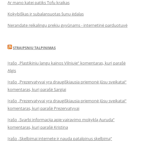
Ar mano katei patiks Tofu kraikas
Kokybiškas ir subalansuotas šunų ėdalas
Nerandate reikalingų prekių gyvūnams - internetinė parduotuvė
STRAIPSNIU TALPINIMAS
Įrašo „Plastikinių langų kainos Vilniuje“ komentaras, kurį parašė
Algis
Įrašo „Prezervatyvai yra draugiškiausia priemonė Jūsų sveikatai“
komentaras, kurį parašė Sargiai
Įrašo „Prezervatyvai yra draugiškiausia priemonė Jūsų sveikatai“
komentaras, kurį parašė Prezervatyvai
Įrašo „Svarbi informacija apie vairavimo mokyklą Auruda“
komentaras, kurį parašė Kristina
Įrašo „Skelbimai internete ir nauda patalpinus skelbimą“