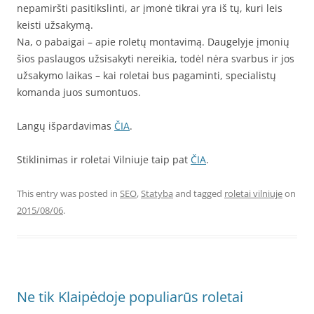
nepamiršti pasitikslinti, ar įmonė tikrai yra iš tų, kuri leis
keisti užsakymą.
Na, o pabaigai – apie roletų montavimą. Daugelyje įmonių
šios paslaugos užsisakyti nereikia, todėl nėra svarbus ir jos
užsakymo laikas – kai roletai bus pagaminti, specialistų
komanda juos sumontuos.
Langų išpardavimas
ČIA
.
Stiklinimas ir roletai Vilniuje taip pat
ČIA
.
This entry was posted in
SEO
,
Statyba
and tagged
roletai vilniuje
on
2015/08/06
.
Ne tik Klaipėdoje populiarūs roletai