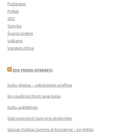
Paslaugos
Poilsis
SEO
Statyba
Švaros prekės
Vaikams
Vandens filtrai
ZOO PREKES INTERNETU
Kačių skiepai – vakcinacijos grafikas
Ką naudinga žinoti apie kates
Kačių auklėjimas
Kaip pripratinti katę prie draskyklės
Sausas maistas šunims ar konservai – ką rinktis