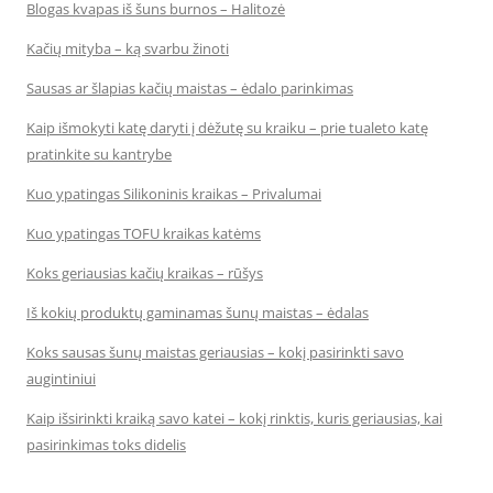
Blogas kvapas iš šuns burnos – Halitozė
Kačių mityba – ką svarbu žinoti
Sausas ar šlapias kačių maistas – ėdalo parinkimas
Kaip išmokyti katę daryti į dėžutę su kraiku – prie tualeto katę
pratinkite su kantrybe
Kuo ypatingas Silikoninis kraikas – Privalumai
Kuo ypatingas TOFU kraikas katėms
Koks geriausias kačių kraikas – rūšys
Iš kokių produktų gaminamas šunų maistas – ėdalas
Koks sausas šunų maistas geriausias – kokį pasirinkti savo
augintiniui
Kaip išsirinkti kraiką savo katei – kokį rinktis, kuris geriausias, kai
pasirinkimas toks didelis