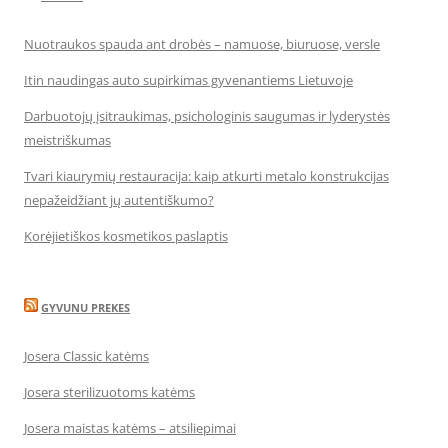
Nuotraukos spauda ant drobės – namuose, biuruose, versle
Itin naudingas auto supirkimas gyvenantiems Lietuvoje
Darbuotojų įsitraukimas, psichologinis saugumas ir lyderystės
meistriškumas
Tvari kiaurymių restauracija: kaip atkurti metalo konstrukcijas
nepažeidžiant jų autentiškumo?
Korėjietiškos kosmetikos paslaptis
GYVUNU PREKES
Josera Classic katėms
Josera sterilizuotoms katėms
Josera maistas katėms – atsiliepimai