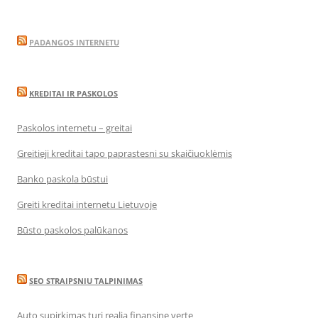
PADANGOS INTERNETU
KREDITAI IR PASKOLOS
Paskolos internetu – greitai
Greitieji kreditai tapo paprastesni su skaičiuoklėmis
Banko paskola būstui
Greiti kreditai internetu Lietuvoje
Būsto paskolos palūkanos
SEO STRAIPSNIU TALPINIMAS
Auto supirkimas turi realią finansinę vertę