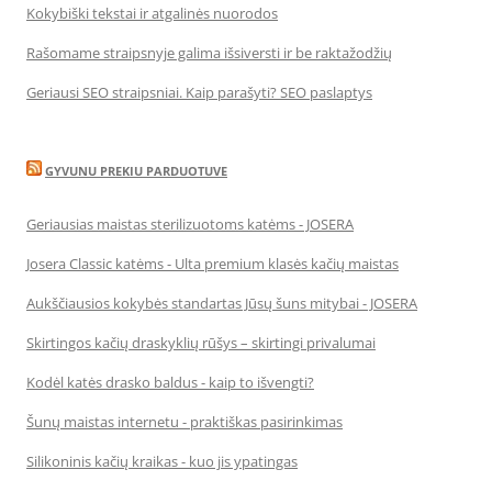
Kokybiški tekstai ir atgalinės nuorodos
Rašomame straipsnyje galima išsiversti ir be raktažodžių
Geriausi SEO straipsniai. Kaip parašyti? SEO paslaptys
GYVUNU PREKIU PARDUOTUVE
Geriausias maistas sterilizuotoms katėms - JOSERA
Josera Classic katėms - Ulta premium klasės kačių maistas
Aukščiausios kokybės standartas Jūsų šuns mitybai - JOSERA
Skirtingos kačių draskyklių rūšys – skirtingi privalumai
Kodėl katės drasko baldus - kaip to išvengti?
Šunų maistas internetu - praktiškas pasirinkimas
Silikoninis kačių kraikas - kuo jis ypatingas