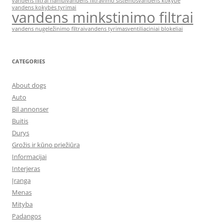
vandens filtrai namui
vandens filtravimo sistemos
vandens kokybe
vandens kokybės tyrimai
vandens minkstinimo filtrai
vandens nugeležinimo filtrai
vandens tyrimas
ventiliaciniai blokeliai
CATEGORIES
About dogs
Auto
Bil annonser
Buitis
Durys
Grožis ir kūno priežiūra
Informacijai
Interjeras
Įranga
Menas
Mityba
Padangos