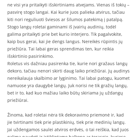
ne visi yra pritaikyti išskirtiniams atvejams. Vienas iš tokių –
pasvirę stogo langai. Kai kurie juos palieka atvirus, tačiau
kiti nori reguliuoti šviesos ar šilumos patekimą į patalpą.
Stogo langų roletai gaminami iš įvairių audinių, todėl
galima pritaikyti prie bet kurio interjero. Tik pagalvokite,
kaip bus gerai, kai jie dengs langus. Nereikės rūpintis jų
priežiūra. Tai labai geras sprendimas ten, kur reikia
išskirtinio pasirinkimo.
Roletus vis dažniau pasirenka tie, kurie nori gražaus langų
dekoro, tačiau nenori skirti daug laiko priežiūrai. Jų audinys
nereikalauja skalbimo ar lyginimo. Tai labai patogu, kuomet
namuose yra daugybė langų. Juk norisi ne tik gražių langų,
bet ir to, kad kuo mažiau laiko būtų skiriama jų uždangų
priežiūrai.
Žinoma, kad roletai nėra tik dekoravimo priemonė ir, kad
jie tvirtinami tiek prie plastikinių, tiek prie medinių langų.
Jai uždengamos saulei atviros erdvės, o tai reiškia, kad juos
galima naudoti ir įstiklintame balkone ar terasoje, kuriose