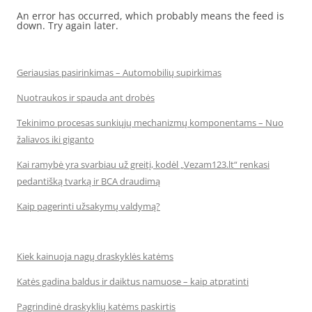
An error has occurred, which probably means the feed is
down. Try again later.
Geriausias pasirinkimas – Automobilių supirkimas
Nuotraukos ir spauda ant drobės
Tekinimo procesas sunkiųjų mechanizmų komponentams – Nuo
žaliavos iki giganto
Kai ramybė yra svarbiau už greitį, kodėl „Vezam123.lt“ renkasi
pedantišką tvarką ir BCA draudimą
Kaip pagerinti užsakymų valdymą?
Kiek kainuoja nagų draskyklės katėms
Katės gadina baldus ir daiktus namuose – kaip atpratinti
Pagrindinė draskyklių katėms paskirtis