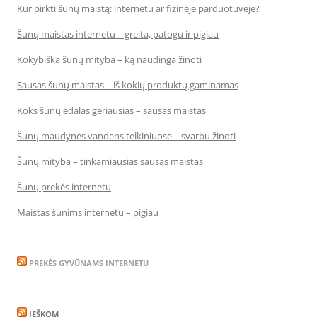
Kur pirkti šunų maistą: internetu ar fizinėje parduotuvėje?
Šunų maistas internetu – greita, patogu ir pigiau
Kokybiška šunų mityba – ką naudinga žinoti
Sausas šunų maistas – iš kokių produktų gaminamas
Koks šunų ėdalas geriausias – sausas maistas
Šunų maudynės vandens telkiniuose – svarbu žinoti
Šunų mityba – tinkamiausias sausas maistas
Šunų prekės internetu
Maistas šunims internetu – pigiau
PREKĖS GYVŪNAMS INTERNETU
IEŠKOM