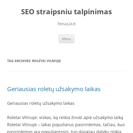
Skip
to
SEO straipsniu talpinimas
content
filmas24.lt
Menu
TAG ARCHIVES:
ROLETAI VILNIUJE
Geriausias roletų užsakymo laikas
Geriausias roletų užsakymo laikas
Roletai Vilniuje: viskas, ką reikia žinoti apie užsakymo laiką
Roletai Vilniuje – labai populiarus pasirinkimas, tačiau, kuo
pasirinkimas yra populiaresnis, tuo daugiau dalykų reikia