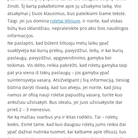
žinoti. Šį kartą pakalbėsime apie jų užsakymo laiką. Visi
atsakymai į šiuos klausimus, bus pateikiami šiame tekste.
Taigi, jei jus domina
roletai Vilniuje
, ir norite, kad viskas
būtų kuo sklandžiau, nepraleiskite pro akis šios naudingos
informacijos.
Ne paslaptis, kad būtent šiltuoju metų laiku ypač
suaktyvėja kai kurių prekių, pavyzdžiui, ledų, ir kai kurių
paslaugų, pavyzdžiui, apgyvendinimo, gamyba bei
teikimas. Vis dėlto, reikia pabrėžti, kad roletų gamyba taip
pat yra viena iš tokių paslaugų – jos gamyba ypač
suintensyvėja vasarą. Atsižvelgiant į šią informaciją, tiesiog
būtina daryti išvadą, kad tuo atveju, jei norite, kad jūsų
namus ar ofisą nauji roletai papuoštų vasarą, turite kuo
anksčiau užsisakyti. Bus idealu, jei juos užsisakysite dar
prieš 2 – 3 mėnesius.
Ne ką mažiau svarbus yra ir kitas rodiklis. Tai – roletų
kiekis. Esmė tame, kad kuo daugiau roletų jums reikia (tai
ypač dažnai nutinka tuomet, kai kalbame apie ofisus), tuo