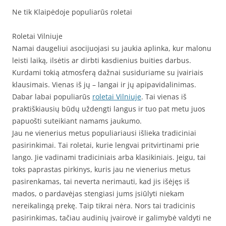
Ne tik Klaipėdoje populiarūs roletai
Roletai Vilniuje
Namai daugeliui asocijuojasi su jaukia aplinka, kur malonu
leisti laiką, ilsėtis ar dirbti kasdienius buities darbus.
Kurdami tokią atmosferą dažnai susiduriame su įvairiais
klausimais. Vienas iš jų – langai ir jų apipavidalinimas.
Dabar labai populiarūs
roletai Vilniuje
. Tai vienas iš
praktiškiausių būdų uždengti langus ir tuo pat metu juos
papuošti suteikiant namams jaukumo.
Jau ne vienerius metus populiariausi išlieka tradiciniai
pasirinkimai. Tai roletai, kurie lengvai pritvirtinami prie
lango. Jie vadinami tradiciniais arba klasikiniais. Jeigu, tai
toks paprastas pirkinys, kuris jau ne vienerius metus
pasirenkamas, tai neverta nerimauti, kad jis išėjęs iš
mados, o pardavėjas stengiasi jums įsiūlyti niekam
nereikalingą prekę. Taip tikrai nėra. Nors tai tradicinis
pasirinkimas, tačiau audinių įvairovė ir galimybė valdyti ne