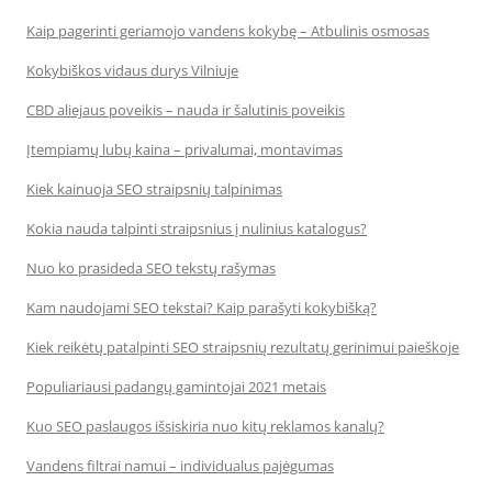
Kaip pagerinti geriamojo vandens kokybę – Atbulinis osmosas
Kokybiškos vidaus durys Vilniuje
CBD aliejaus poveikis – nauda ir šalutinis poveikis
Įtempiamų lubų kaina – privalumai, montavimas
Kiek kainuoja SEO straipsnių talpinimas
Kokia nauda talpinti straipsnius į nulinius katalogus?
Nuo ko prasideda SEO tekstų rašymas
Kam naudojami SEO tekstai? Kaip parašyti kokybišką?
Kiek reikėtų patalpinti SEO straipsnių rezultatų gerinimui paieškoje
Populiariausi padangų gamintojai 2021 metais
Kuo SEO paslaugos išsiskiria nuo kitų reklamos kanalų?
Vandens filtrai namui – individualus pajėgumas