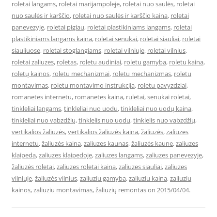
roletai langams
,
roletai marijampoleje
,
roletai nuo saulės
,
roletai
nuo saulės ir karščio
,
roletai nuo saulės ir karščio kaina
,
roletai
panevezyje
,
roletai pigiau
,
roletai plastikiniams langams
,
roletai
plastikiniams langams kaina
,
roletai senukai
,
roletai siauliai
,
roletai
siauliuose
,
roletai stoglangiams
,
roletai vilniuje
,
roletai vilnius
,
roletai zaliuzes
,
roletas
,
roletu audiniai
,
roletu gamyba
,
roletu kaina
,
roletų kainos
,
roletu mechanizmai
,
roletu mechanizmas
,
roletu
montavimas
,
roletu montavimo instrukcija
,
roletu pavyzdziai
,
romanetes internetu
,
romanetes kaina
,
ruletai
,
senukai roletai
,
tinkleliai langams
,
tinkleliai nuo uodu
,
tinkleliai nuo uodų kaina
,
tinkleliai nuo vabzdžių
,
tinklelis nuo uodu
,
tinklelis nuo vabzdžių
,
vertikalios žaliuzės
,
vertikalios žaliuzės kaina
,
žaliuzės
,
zaliuzes
internetu
,
žaliuzės kaina
,
zaliuzes kaunas
,
žaliuzės kaune
,
zaliuzes
klaipeda
,
zaliuzes klaipedoje
,
zaliuzes langams
,
zaliuzes panevezyje
,
žaliuzės roletai
,
zaliuzes roletai kaina
,
zaliuzes siauliai
,
zaliuzes
vilniuje
,
žaliuzės vilnius
,
zaliuziu gamyba
,
zaliuziu kaina
,
zaliuziu
kainos
,
zaliuziu montavimas
,
žaliuzių remontas
on
2015/04/04
.