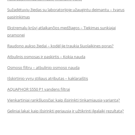
Sužadėtuvių žiedas su laboratorijoje užaugintu deimantu – tvarus
pasirinkimas
Ekstremalų krūvį atlaikančios medžiagos – Tiekimas sunkiajai
pramonei
Raudono aukso žiedai – kodėl jie traukia šiuolaikines poras?
Atbulinis osmosas ir paskirtis – Kokia nauda
Osmoso filtrų – atbulinio osmoso nauda
Išskirtinio vyrų stiliaus atributas – kaklaraištis
AQUAPHOR S550 P1 vandens filtrai
Vienkartiniai rankšluosčiai: kaip išsirinkti tinkamiausią variantą?
Geliniai lakai: kaip išsirinkti geriausią ir užtikrinti ilgalaikį rezultatą?