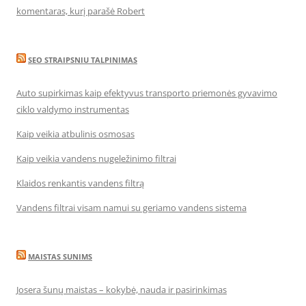
komentaras, kurį parašė Robert
SEO STRAIPSNIU TALPINIMAS
Auto supirkimas kaip efektyvus transporto priemonės gyvavimo
ciklo valdymo instrumentas
Kaip veikia atbulinis osmosas
Kaip veikia vandens nugeležinimo filtrai
Klaidos renkantis vandens filtrą
Vandens filtrai visam namui su geriamo vandens sistema
MAISTAS SUNIMS
Josera šunų maistas – kokybė, nauda ir pasirinkimas