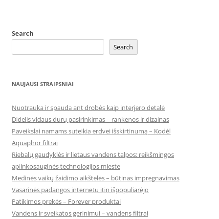
Search
Search
NAUJAUSI STRAIPSNIAI
Nuotrauka ir spauda ant drobės kaip interjero detalė
Didelis vidaus durų pasirinkimas – rankenos ir dizainas
Paveikslai namams suteikia erdvei išskirtinumą – Kodėl
Aquaphor filtrai
Riebalų gaudyklės ir lietaus vandens talpos: reikšmingos
aplinkosauginės technologijos mieste
Medinės vaikų žaidimo aikštelės – būtinas impregnavimas
Vasarinės padangos internetu itin išpopuliarėjo
Patikimos prekės – Forever produktai
Vandens ir sveikatos gerinimui – vandens filtrai