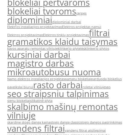
blokeliai pertvaroms
blokeliai tvoroms
cerpes
diplominiai
diplominiai darbai
Elektros instaliacijos projektavimas
Elektros projektas namui
filtrai
Elektros projektavimas
Elektros tinklų projektavimas
gramatikos klaidu taisymas
kavos aparatų remontas vilniuje
klinkerio plytelės
klinkerio plytos
kursiniai darbai
magistro darbas
mikroautobusu nuoma
Namo elektros instaliacijos projektas
pamatu blokeliai
parduoda blokelius
rasto darbai
paveikslai biurui
roletai vilniuje
seo
seo straipsniu talpinimas
sienu blokeliai
silikatine plyta
skalbimo mašinų remontas
vilniuje
skardine stogo danga kaina
stogo danga classic
stogo dangos pasirinkimas
vandens filtrai
vandens filtrai atsiliepimai