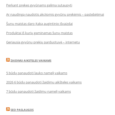
Perkant prekes gyvūnams galima sutaupyti
Ar naudinga naudotis akcijomis gyvūnų prekėmis – pastebėjimai
Šunų maistas daro įtaką augintinio išvaizdai
Produktai iš kurių gaminamas šunų maistas
Geriausia gyvūnų prekių parduotuvė – internetu
ZAIDIMU AIKSTELES VAIKAMS
5 būdų panaudoti lauko namelį vaikams
2026 6 būdų panaudoti žaidimų aikšteles vaikams
7 būdų panaudoti žaidimų namelį vaikams
SEO PASLAUGOS