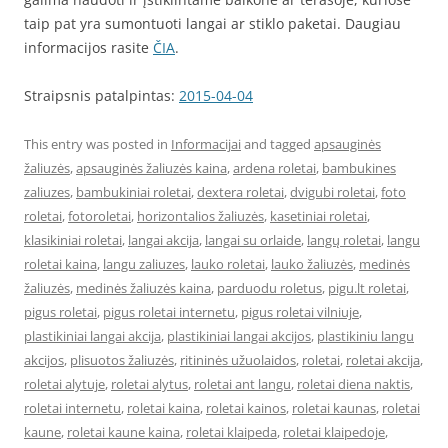
taip pat yra sumontuoti langai ar stiklo paketai. Daugiau
informacijos rasite
ČIA
.
Straipsnis patalpintas:
2015-04-04
This entry was posted in
Informacijai
and tagged
apsauginės
žaliuzės
,
apsauginės žaliuzės kaina
,
ardena roletai
,
bambukines
zaliuzes
,
bambukiniai roletai
,
dextera roletai
,
dvigubi roletai
,
foto
roletai
,
fotoroletai
,
horizontalios žaliuzės
,
kasetiniai roletai
,
klasikiniai roletai
,
langai akcija
,
langai su orlaide
,
langų roletai
,
langu
roletai kaina
,
langu zaliuzes
,
lauko roletai
,
lauko žaliuzės
,
medinės
žaliuzės
,
medinės žaliuzės kaina
,
parduodu roletus
,
pigu.lt roletai
,
pigus roletai
,
pigus roletai internetu
,
pigus roletai vilniuje
,
plastikiniai langai akcija
,
plastikiniai langai akcijos
,
plastikiniu langu
akcijos
,
plisuotos žaliuzės
,
ritininės užuolaidos
,
roletai
,
roletai akcija
,
roletai alytuje
,
roletai alytus
,
roletai ant langu
,
roletai diena naktis
,
roletai internetu
,
roletai kaina
,
roletai kainos
,
roletai kaunas
,
roletai
kaune
,
roletai kaune kaina
,
roletai klaipeda
,
roletai klaipedoje
,