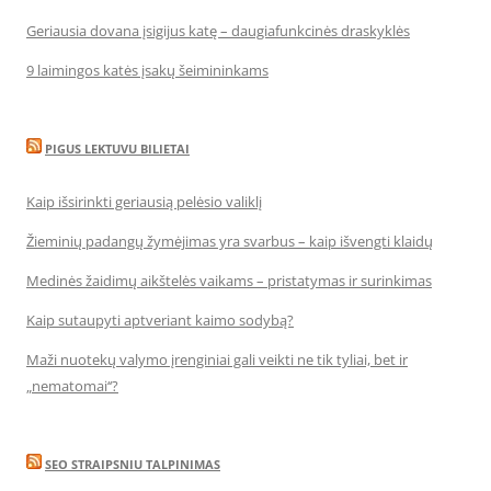
Geriausia dovana įsigijus katę – daugiafunkcinės draskyklės
9 laimingos katės įsakų šeimininkams
PIGUS LEKTUVU BILIETAI
Kaip išsirinkti geriausią pelėsio valiklį
Žieminių padangų žymėjimas yra svarbus – kaip išvengti klaidų
Medinės žaidimų aikštelės vaikams – pristatymas ir surinkimas
Kaip sutaupyti aptveriant kaimo sodybą?
Maži nuotekų valymo įrenginiai gali veikti ne tik tyliai, bet ir
„nematomai‘‘?
SEO STRAIPSNIU TALPINIMAS