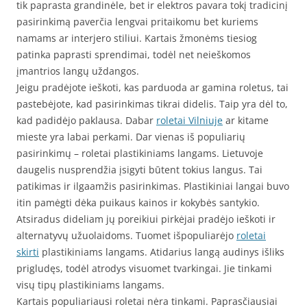
tik paprasta grandinėle, bet ir elektros pavara tokį tradicinį
pasirinkimą paverčia lengvai pritaikomu bet kuriems
namams ar interjero stiliui. Kartais žmonėms tiesiog
patinka paprasti sprendimai, todėl net neieškomos
įmantrios langų uždangos.
Jeigu pradėjote ieškoti, kas parduoda ar gamina roletus, tai
pastebėjote, kad pasirinkimas tikrai didelis. Taip yra dėl to,
kad padidėjo paklausa. Dabar
roletai Vilniuje
ar kitame
mieste yra labai perkami. Dar vienas iš populiarių
pasirinkimų – roletai plastikiniams langams. Lietuvoje
daugelis nusprendžia įsigyti būtent tokius langus. Tai
patikimas ir ilgaamžis pasirinkimas. Plastikiniai langai buvo
itin pamėgti dėka puikaus kainos ir kokybės santykio.
Atsiradus dideliam jų poreikiui pirkėjai pradėjo ieškoti ir
alternatyvų užuolaidoms. Tuomet išpopuliarėjo
roletai
skirti
plastikiniams langams. Atidarius langą audinys išliks
prigludęs, todėl atrodys visuomet tvarkingai. Jie tinkami
visų tipų plastikiniams langams.
Kartais populiariausi roletai nėra tinkami. Paprasčiausiai