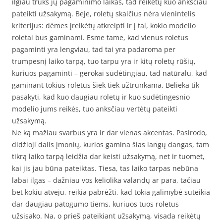
ilgiau truks jų pagaminimo laikas, tad reikėtų kuo anksčiau
pateikti užsakymą. Beje, roletų skaičius nėra vienintelis
kriterijus: dėmes įreikėtų atkreipti ir į tai, kokio modelio
roletai bus gaminami. Esme tame, kad vienus roletus
pagaminti yra lengviau, tad tai yra padaroma per
trumpesnį laiko tarpą, tuo tarpu yra ir kitų roletų rūšių,
kuriuos pagaminti – gerokai sudėtingiau, tad natūralu, kad
gaminant tokius roletus šiek tiek užtrunkama. Belieka tik
pasakyti, kad kuo daugiau roletų ir kuo sudėtingesnio
modelio jums reikės, tuo anksčiau vertėtų pateikti
užsakymą.
Ne ką mažiau svarbus yra ir dar vienas akcentas. Pasirodo,
didžioji dalis įmonių, kurios gamina šias langų dangas, tam
tikrą laiko tarpą leidžia dar keisti užsakymą, net ir tuomet,
kai jis jau būna pateiktas. Tiesa, tas laiko tarpas nebūna
labai ilgas – dažniau vos keliolika valandų ar para, tačiau
bet kokiu atveju, reikia pabrėžti, kad tokia galimybė suteikia
dar daugiau patogumo tiems, kuriuos tuos roletus
užsisako. Na, o prieš pateikiant užsakymą, visada reikėtų