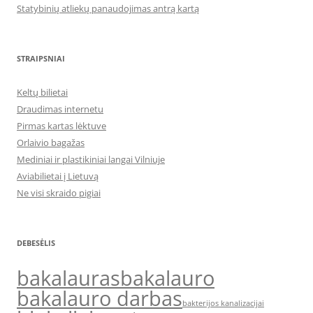
Statybinių atliekų panaudojimas antrą kartą
STRAIPSNIAI
Keltų bilietai
Draudimas internetu
Pirmas kartas lėktuve
Orlaivio bagažas
Mediniai ir plastikiniai langai Vilniuje
Aviabilietai į Lietuvą
Ne visi skraido pigiai
DEBESĖLIS
bakalauras
bakalauro
bakalauro darbas
bakterijos kanalizacijai