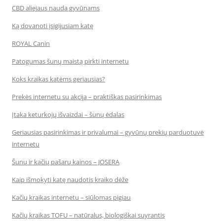
CBD aliejaus nauda gyvūnams
Ką dovanoti įsigijusiam katę
ROYAL Canin
Patogumas šunų maistą pirkti internetu
Koks kraikas katėms geriausias?
Prekės internetu su akcija – praktiškas pasirinkimas
Įtaka keturkojų išvaizdai – šunų ėdalas
Geriausias pasirinkimas ir privalumai – gyvūnų prekių parduotuvė
internetu
Šunų ir kačių pašarų kainos – JOSERA
Kaip išmokyti katę naudotis kraiko dėže
Kačių kraikas internetu – siūlomas pigiau
Kačių kraikas TOFU – natūralus, biologiškai suyrantis