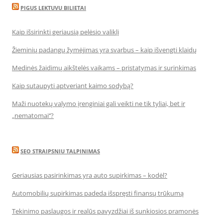
PIGUS LEKTUVU BILIETAI
Kaip išsirinkti geriausią pelėsio valiklį
Žieminių padangų žymėjimas yra svarbus – kaip išvengti klaidų
Medinės žaidimų aikštelės vaikams – pristatymas ir surinkimas
Kaip sutaupyti aptveriant kaimo sodybą?
Maži nuotekų valymo įrenginiai gali veikti ne tik tyliai, bet ir
„nematomai‘‘?
SEO STRAIPSNIU TALPINIMAS
Geriausias pasirinkimas yra auto supirkimas – kodėl?
Automobilių supirkimas padeda išspręsti finansų trūkumą
Tekinimo paslaugos ir realūs pavyzdžiai iš sunkiosios pramonės