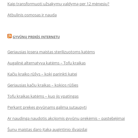
Kaip transformuoti užsakymų valdymą per 12 mėnesių?
Atbulinis osmosas ir nauda
GYVŪNŲ PREKĖS INTERNETU
Geriausias Josera maistas sterilizuotoms katėms
Augalinė alternatyva katėms – Tofu kraikas
Kačių kraiko rūšys – kokį parinkti katei
Geriausias kačių kraikas – kokios rūšies
Tofu kraikas katėms – kuo jis ypatingas
Perkant prekes gyvūnams galima sutaupyti
Ar naudinga naudotis akcijomis gyvūnų prekėmis – pastebėjimai
Šunų maistas daro įtaką augintinio išvaizdai