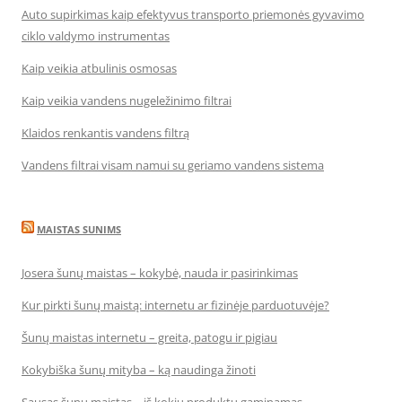
Auto supirkimas kaip efektyvus transporto priemonės gyvavimo
ciklo valdymo instrumentas
Kaip veikia atbulinis osmosas
Kaip veikia vandens nugeležinimo filtrai
Klaidos renkantis vandens filtrą
Vandens filtrai visam namui su geriamo vandens sistema
MAISTAS SUNIMS
Josera šunų maistas – kokybė, nauda ir pasirinkimas
Kur pirkti šunų maistą: internetu ar fizinėje parduotuvėje?
Šunų maistas internetu – greita, patogu ir pigiau
Kokybiška šunų mityba – ką naudinga žinoti