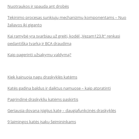
Nuotraukos ir spauda ant drobės
Tekinimo procesas sunkiųjų mechanizmų komponentams – Nuo
žaliavos iki giganto
Kai ramybė yra svarbiau už greitį, kodėl „Vezam123.lt“ renkasi
pedantišką tvarką ir BCA draudimą
Kaip pagerinti užsakymų valdymą?
Kiek kainuoja nagų draskyklės katėms
Katės gadina baldus ir daiktus namuose – kaip atpratinti
Pagrindinė draskyklių katėms paskirtis
Geriausia dovana įsigijus katę – daugiafunkcinės draskyklės
9 laimingos katės įsakų šeimininkams