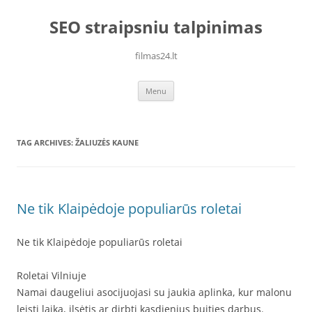
Skip
to
SEO straipsniu talpinimas
content
filmas24.lt
Menu
TAG ARCHIVES:
ŽALIUZĖS KAUNE
Ne tik Klaipėdoje populiarūs roletai
Ne tik Klaipėdoje populiarūs roletai
Roletai Vilniuje
Namai daugeliui asocijuojasi su jaukia aplinka, kur malonu
leisti laiką, ilsėtis ar dirbti kasdienius buities darbus.