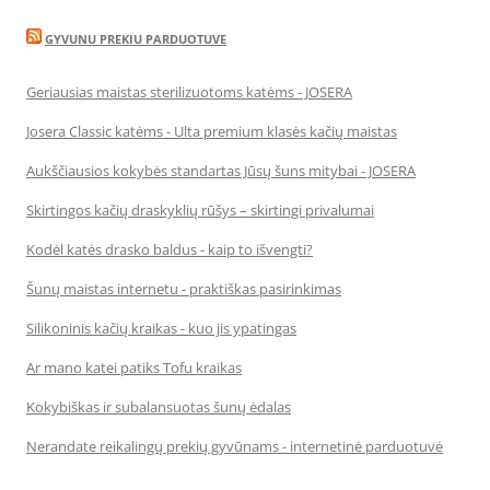
GYVUNU PREKIU PARDUOTUVE
Geriausias maistas sterilizuotoms katėms - JOSERA
Josera Classic katėms - Ulta premium klasės kačių maistas
Aukščiausios kokybės standartas Jūsų šuns mitybai - JOSERA
Skirtingos kačių draskyklių rūšys – skirtingi privalumai
Kodėl katės drasko baldus - kaip to išvengti?
Šunų maistas internetu - praktiškas pasirinkimas
Silikoninis kačių kraikas - kuo jis ypatingas
Ar mano katei patiks Tofu kraikas
Kokybiškas ir subalansuotas šunų ėdalas
Nerandate reikalingų prekių gyvūnams - internetinė parduotuvė