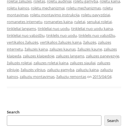
roletai zaliuzes
,
roletas
,
roletu audiniai
,
roletu gamyba
,
roletu kaina
,
roletų kainos
,
roletu mechanizmai
,
roletu mechanizmas
,
roletu
montavimas
,
roletu montavimo instrukcija
,
roletu pavyzdziai
,
romanetes internetu
,
romanetes kaina
,
ruletai
,
senukai roletai
,
tinkleliai langams
,
tinkleliai nuo uodu
,
tinkleliai nuo uodų kaina
,
tinkleliai nuo vabzdžių
,
tinklelis nuo uodu
,
tinklelis nuo vabzdžių
,
vertikalios žaliuzės
,
vertikalios žaliuzės kaina
,
žaliuzės
,
zaliuzes
internetu
,
žaliuzės kaina
,
zaliuzes kaunas
,
žaliuzės kaune
,
zaliuzes
klaipeda
,
zaliuzes klaipedoje
,
zaliuzes langams
,
zaliuzes panevezyje
,
žaliuzės roletai
,
zaliuzes roletai kaina
,
zaliuzes siauliai
,
zaliuzes
vilniuje
,
žaliuzės vilnius
,
zaliuziu gamyba
,
zaliuziu kaina
,
zaliuziu
kainos
,
zaliuziu montavimas
,
žaliuzių remontas
on
2015/04/04
.
Search
Search