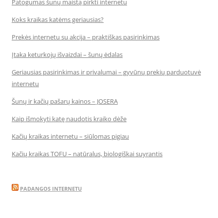
Patogumas šunų maistą pirkti internetu
Koks kraikas katėms geriausias?
Prekės internetu su akcija – praktiškas pasirinkimas
Įtaka keturkojų išvaizdai – šunų ėdalas
Geriausias pasirinkimas ir privalumai – gyvūnų prekių parduotuvė
internetu
Šunų ir kačių pašarų kainos – JOSERA
Kaip išmokyti katę naudotis kraiko dėže
Kačių kraikas internetu – siūlomas pigiau
Kačių kraikas TOFU – natūralus, biologiškai suyrantis
PADANGOS INTERNETU