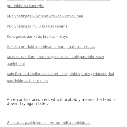
pratinkite su kantrybe
Kuo ypatingas Silikoninis kraikas – Privalumai
Kuo ypatingas TOFU kraikas katėms
Koks geriausias kačių kraikas – rūšys
Iš kokių produktų gaminamas šunų maistas – ėdalas
Koks sausas šunų maistas geriausias – kokį pasirinkti savo
augintiniui
Kaip išsirinkti kraiką savo katei – kokį rinktis, kuris geriausias, kai
pasirinkimas toks didelis
An error has occurred, which probably means the feed is
down. Try again later.
Geriausias pasirinkimas – Automobilių supirkimas