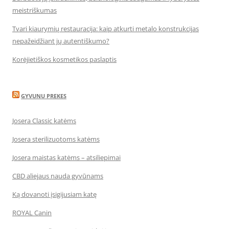
meistriškumas
Tvari kiaurymių restauracija: kaip atkurti metalo konstrukcijas
nepažeidžiant jų autentiškumo?
Korėjietiškos kosmetikos paslaptis
GYVUNU PREKES
Josera Classic katėms
Josera sterilizuotoms katėms
Josera maistas katėms – atsiliepimai
CBD aliejaus nauda gyvūnams
Ką dovanoti įsigijusiam katę
ROYAL Canin