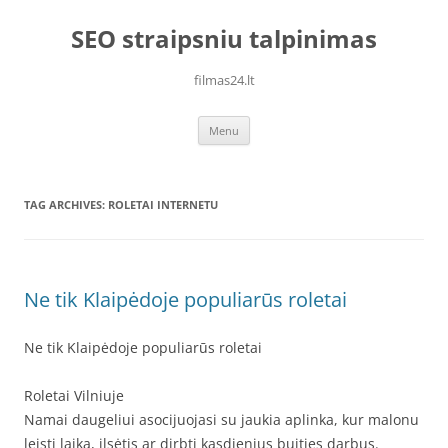
Skip
to
SEO straipsniu talpinimas
content
filmas24.lt
Menu
TAG ARCHIVES:
ROLETAI INTERNETU
Ne tik Klaipėdoje populiarūs roletai
Ne tik Klaipėdoje populiarūs roletai
Roletai Vilniuje
Namai daugeliui asocijuojasi su jaukia aplinka, kur malonu
leisti laiką, ilsėtis ar dirbti kasdienius buities darbus.