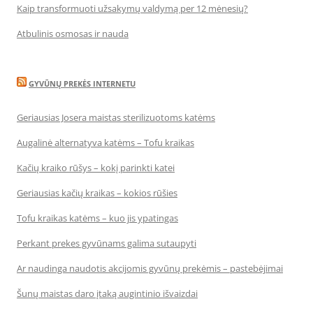
Kaip transformuoti užsakymų valdymą per 12 mėnesių?
Atbulinis osmosas ir nauda
GYVŪNŲ PREKĖS INTERNETU
Geriausias Josera maistas sterilizuotoms katėms
Augalinė alternatyva katėms – Tofu kraikas
Kačių kraiko rūšys – kokį parinkti katei
Geriausias kačių kraikas – kokios rūšies
Tofu kraikas katėms – kuo jis ypatingas
Perkant prekes gyvūnams galima sutaupyti
Ar naudinga naudotis akcijomis gyvūnų prekėmis – pastebėjimai
Šunų maistas daro įtaką augintinio išvaizdai