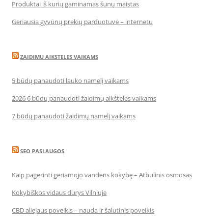
Produktai iš kurių gaminamas šunų maistas
Geriausia gyvūnų prekių parduotuvė – internetu
ZAIDIMU AIKSTELES VAIKAMS
5 būdų panaudoti lauko namelį vaikams
2026 6 būdų panaudoti žaidimų aikšteles vaikams
7 būdų panaudoti žaidimų namelį vaikams
SEO PASLAUGOS
Kaip pagerinti geriamojo vandens kokybę – Atbulinis osmosas
Kokybiškos vidaus durys Vilniuje
CBD aliejaus poveikis – nauda ir šalutinis poveikis