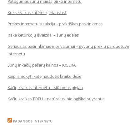
Patogumas šunų maistą pirkti internetu
Koks kraikas katėms geriausias?
Prekės internetu su akcija – praktiškas pasirinkimas
Įtaka keturkojų išvaizdai – šunų ėdalas
Geriausias pasirinkimas ir privalumai – gyvūnų prekių parduotuvė
internetu
Šunų ir kačių pašarų kainos – JOSERA
Kaip išmokyti katę naudotis kraiko dėže
Kačių kraikas internetu – siūlomas pigiau
Kačių kraikas TOFU – natūralus, biologiškai suyrantis
PADANGOS INTERNETU