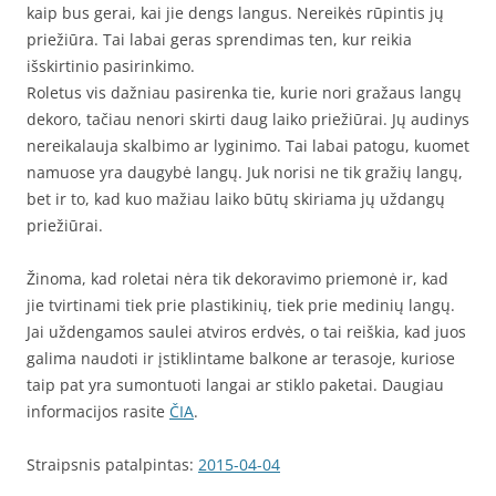
kaip bus gerai, kai jie dengs langus. Nereikės rūpintis jų
priežiūra. Tai labai geras sprendimas ten, kur reikia
išskirtinio pasirinkimo.
Roletus vis dažniau pasirenka tie, kurie nori gražaus langų
dekoro, tačiau nenori skirti daug laiko priežiūrai. Jų audinys
nereikalauja skalbimo ar lyginimo. Tai labai patogu, kuomet
namuose yra daugybė langų. Juk norisi ne tik gražių langų,
bet ir to, kad kuo mažiau laiko būtų skiriama jų uždangų
priežiūrai.
Žinoma, kad roletai nėra tik dekoravimo priemonė ir, kad
jie tvirtinami tiek prie plastikinių, tiek prie medinių langų.
Jai uždengamos saulei atviros erdvės, o tai reiškia, kad juos
galima naudoti ir įstiklintame balkone ar terasoje, kuriose
taip pat yra sumontuoti langai ar stiklo paketai. Daugiau
informacijos rasite
ČIA
.
Straipsnis patalpintas:
2015-04-04