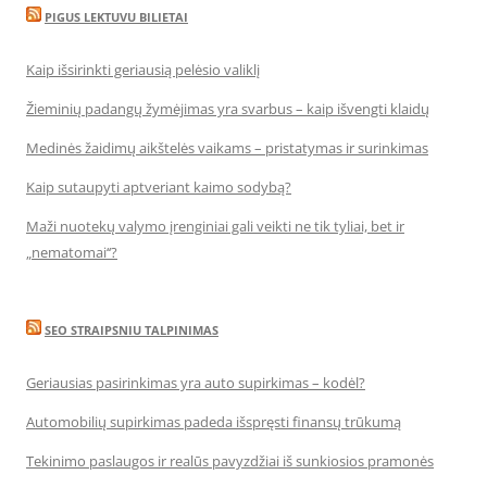
PIGUS LEKTUVU BILIETAI
Kaip išsirinkti geriausią pelėsio valiklį
Žieminių padangų žymėjimas yra svarbus – kaip išvengti klaidų
Medinės žaidimų aikštelės vaikams – pristatymas ir surinkimas
Kaip sutaupyti aptveriant kaimo sodybą?
Maži nuotekų valymo įrenginiai gali veikti ne tik tyliai, bet ir
„nematomai‘‘?
SEO STRAIPSNIU TALPINIMAS
Geriausias pasirinkimas yra auto supirkimas – kodėl?
Automobilių supirkimas padeda išspręsti finansų trūkumą
Tekinimo paslaugos ir realūs pavyzdžiai iš sunkiosios pramonės