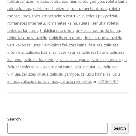
roletai zaliuzes
,
roletas
,
roletu audiniai
,
roletu gamyba
,
roletu kaina
,
roletų kainos
,
roletu mechanizmai
,
roletu mechanizmas
,
roletu
montavimas
,
roletu montavimo instrukcija
,
roletu pavyzdziai
,
romanetes internetu
,
romanetes kaina
,
ruletai
,
senukai roletai
,
tinkleliai langams
,
tinkleliai nuo uodu
,
tinkleliai nuo uodų kaina
,
tinkleliai nuo vabzdžių
,
tinklelis nuo uodu
,
tinklelis nuo vabzdžių
,
vertikalios žaliuzės
,
vertikalios žaliuzės kaina
,
žaliuzės
,
zaliuzes
internetu
,
žaliuzės kaina
,
zaliuzes kaunas
,
žaliuzės kaune
,
zaliuzes
klaipeda
,
zaliuzes klaipedoje
,
zaliuzes langams
,
zaliuzes panevezyje
,
žaliuzės roletai
,
zaliuzes roletai kaina
,
zaliuzes siauliai
,
zaliuzes
vilniuje
,
žaliuzės vilnius
,
zaliuziu gamyba
,
zaliuziu kaina
,
zaliuziu
kainos
,
zaliuziu montavimas
,
žaliuzių remontas
on
2015/04/04
.
Search
Search