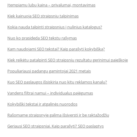
Įtempiamų lubų kaina – privalumai, montavimas
Kiek kainuoja SEO straipsnių talpinimas
Kokia nauda talpinti straipsnius į nulinius katalogus?
Nuo ko prasideda SEO tekstų rašymas
Kam naudojami SEO tekstai? Kaip parašyti kokybišką?
Kiek reikėtų patalpinti SEO straipsnių rezultatų gerinimui paieškoje
Populiariausi padangų gamintojai 2021 metais
Kuo SEO paslaugos išsiskiria nuo kitų reklamos kanalų?
Vandens filtrai namui – individualus pajėgumas
Kokybiški tekstai ir atgalinės nuorodos
Rašomame straipsnyje galima išsiversti ir be raktažodžių
Geriausi SEO straipsniai. Kaip parašyti? SEO paslaptys