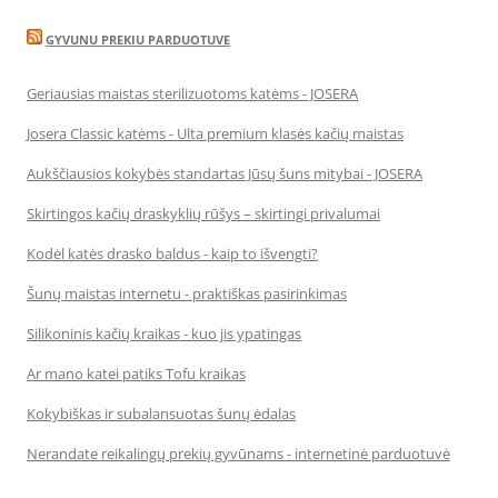
GYVUNU PREKIU PARDUOTUVE
Geriausias maistas sterilizuotoms katėms - JOSERA
Josera Classic katėms - Ulta premium klasės kačių maistas
Aukščiausios kokybės standartas Jūsų šuns mitybai - JOSERA
Skirtingos kačių draskyklių rūšys – skirtingi privalumai
Kodėl katės drasko baldus - kaip to išvengti?
Šunų maistas internetu - praktiškas pasirinkimas
Silikoninis kačių kraikas - kuo jis ypatingas
Ar mano katei patiks Tofu kraikas
Kokybiškas ir subalansuotas šunų ėdalas
Nerandate reikalingų prekių gyvūnams - internetinė parduotuvė