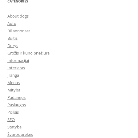
CATEGORIES
About dogs
Auto
Bil annonser
Buitis
Durys
Grožis ir kūno priežiūra
Informacijai
Interjeras
Įranga
Menas
Mityba
Padangos
Paslaugos
Poilsis
SEO
Statyba
Švaros prekės