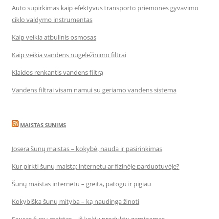
Auto supirkimas kaip efektyvus transporto priemonės gyvavimo
ciklo valdymo instrumentas
Kaip veikia atbulinis osmosas
Kaip veikia vandens nugeležinimo filtrai
Klaidos renkantis vandens filtrą
Vandens filtrai visam namui su geriamo vandens sistema
MAISTAS SUNIMS
Josera šunų maistas – kokybė, nauda ir pasirinkimas
Kur pirkti šunų maistą: internetu ar fizinėje parduotuvėje?
Šunų maistas internetu – greita, patogu ir pigiau
Kokybiška šunų mityba – ką naudinga žinoti