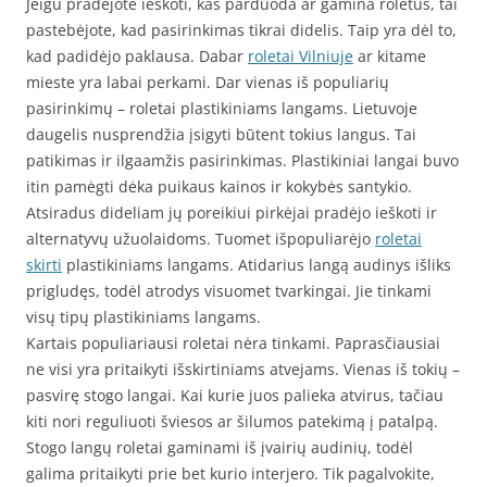
Jeigu pradėjote ieškoti, kas parduoda ar gamina roletus, tai
pastebėjote, kad pasirinkimas tikrai didelis. Taip yra dėl to,
kad padidėjo paklausa. Dabar
roletai Vilniuje
ar kitame
mieste yra labai perkami. Dar vienas iš populiarių
pasirinkimų – roletai plastikiniams langams. Lietuvoje
daugelis nusprendžia įsigyti būtent tokius langus. Tai
patikimas ir ilgaamžis pasirinkimas. Plastikiniai langai buvo
itin pamėgti dėka puikaus kainos ir kokybės santykio.
Atsiradus dideliam jų poreikiui pirkėjai pradėjo ieškoti ir
alternatyvų užuolaidoms. Tuomet išpopuliarėjo
roletai
skirti
plastikiniams langams. Atidarius langą audinys išliks
prigludęs, todėl atrodys visuomet tvarkingai. Jie tinkami
visų tipų plastikiniams langams.
Kartais populiariausi roletai nėra tinkami. Paprasčiausiai
ne visi yra pritaikyti išskirtiniams atvejams. Vienas iš tokių –
pasvirę stogo langai. Kai kurie juos palieka atvirus, tačiau
kiti nori reguliuoti šviesos ar šilumos patekimą į patalpą.
Stogo langų roletai gaminami iš įvairių audinių, todėl
galima pritaikyti prie bet kurio interjero. Tik pagalvokite,