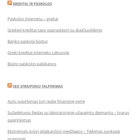
KREDITAI IR PASKOLOS
Paskolos internetu – greitai
Greitieji kreditai tapo paprastesni su skaičiuoklėmis
Banko paskola būstui
Greiti kreditai internetu Lietuvoje
Būsto paskolos palūkanos
SEO STRAIPSNIU TALPINIMAS
Auto supirkimas turi realią finansinę vertę
Sužadėtuvių žiedas su laboratorijoje užaugintu deimantu – tvarus
pasirinkimas
Ekstremalų krūvį atlaikančios medžiagos – Tiekimas sunkiajai
pramonei