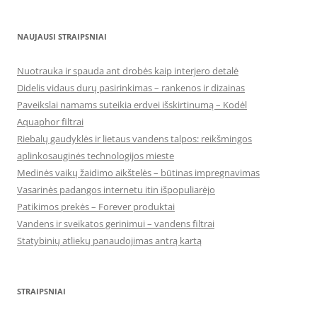
NAUJAUSI STRAIPSNIAI
Nuotrauka ir spauda ant drobės kaip interjero detalė
Didelis vidaus durų pasirinkimas – rankenos ir dizainas
Paveikslai namams suteikia erdvei išskirtinumą – Kodėl
Aquaphor filtrai
Riebalų gaudyklės ir lietaus vandens talpos: reikšmingos
aplinkosauginės technologijos mieste
Medinės vaikų žaidimo aikštelės – būtinas impregnavimas
Vasarinės padangos internetu itin išpopuliarėjo
Patikimos prekės – Forever produktai
Vandens ir sveikatos gerinimui – vandens filtrai
Statybinių atliekų panaudojimas antrą kartą
STRAIPSNIAI