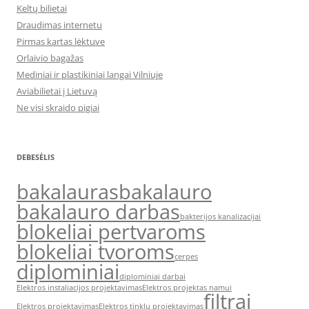
Keltų bilietai
Draudimas internetu
Pirmas kartas lėktuve
Orlaivio bagažas
Mediniai ir plastikiniai langai Vilniuje
Aviabilietai į Lietuvą
Ne visi skraido pigiai
DEBESĖLIS
bakalauras
bakalauro
bakalauro darbas
bakterijos kanalizacijai
blokeliai pertvaroms
blokeliai tvoroms
cerpes
diplominiai
diplominiai darbai
Elektros instaliacijos projektavimas
Elektros projektas namui
filtrai
Elektros projektavimas
Elektros tinklų projektavimas