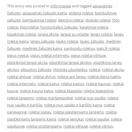
This entry was posted in
Informacijai
and tagged
apsauginės
žaliuzės
,
apsauginės žaliuzės kaina
,
ardena roletai
,
bambukines
zaliuzes
,
bambukiniai roletai
,
dextera roletai
,
dvigubi roletai
,
foto
roletai
,
fotoroletai
,
horizontalios žaliuzės
,
kasetiniai roletai
,
klasikiniai roletai
,
langai akcija
,
langai su orlaide
,
langų roletai
,
langu
roletai kaina
,
langu zaliuzes
,
lauko roletai
,
lauko žaliuzės
,
medinės
žaliuzės
,
medinės žaliuzės kaina
,
parduodu roletus
,
pigu.lt roletai
,
pigus roletai
,
pigus roletai internetu
,
pigus roletai vilniuje
,
plastikiniai langai akcija
,
plastikiniai langai akcijos
,
plastikiniu langu
akcijos
,
plisuotos žaliuzės
,
ritininės užuolaidos
,
roletai
,
roletai akcija
,
roletai alytuje
,
roletai alytus
,
roletai ant langu
,
roletai diena naktis
,
roletai internetu
,
roletai kaina
,
roletai kainos
,
roletai kaunas
,
roletai
kaune
,
roletai kaune kaina
,
roletai klaipeda
,
roletai klaipedoje
,
roletai langams
,
roletai marijampoleje
,
roletai nuo saulės
,
roletai
nuo saulės ir karščio
,
roletai nuo saulės ir karščio kaina
,
roletai
panevezyje
,
roletai pigiau
,
roletai plastikiniams langams
,
roletai
plastikiniams langams kaina
,
roletai senukai
,
roletai siauliai
,
roletai
siauliuose
,
roletai stoglangiams
,
roletai vilniuje
,
roletai vilnius
,