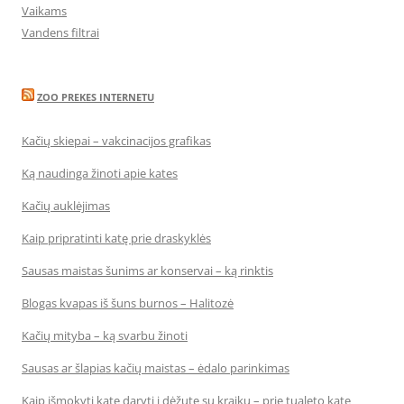
Vaikams
Vandens filtrai
ZOO PREKES INTERNETU
Kačių skiepai – vakcinacijos grafikas
Ką naudinga žinoti apie kates
Kačių auklėjimas
Kaip pripratinti katę prie draskyklės
Sausas maistas šunims ar konservai – ką rinktis
Blogas kvapas iš šuns burnos – Halitozė
Kačių mityba – ką svarbu žinoti
Sausas ar šlapias kačių maistas – ėdalo parinkimas
Kaip išmokyti katę daryti į dėžutę su kraiku – prie tualeto katę