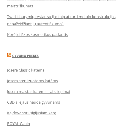
meistriškumas
Tvari kiaurymių restauracija: kaip atkurti metalo konstrukcijas
nepažeidžiant jų autentiškumo?
Korėjietiškos kosmetikos paslaptis
GYVUNU PREKES
Josera Classic katėms
Josera sterilizuotoms katėms
Josera maistas katėms – atsiliepimai
CBD aliejaus nauda gyvūnams
Ką dovanoti įsigijusiam katę
ROYAL Canin