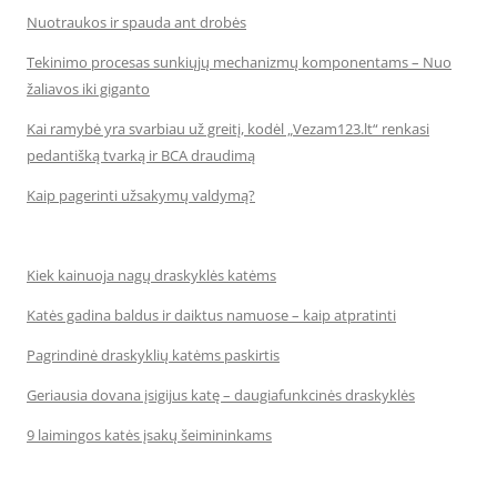
Nuotraukos ir spauda ant drobės
Tekinimo procesas sunkiųjų mechanizmų komponentams – Nuo
žaliavos iki giganto
Kai ramybė yra svarbiau už greitį, kodėl „Vezam123.lt“ renkasi
pedantišką tvarką ir BCA draudimą
Kaip pagerinti užsakymų valdymą?
Kiek kainuoja nagų draskyklės katėms
Katės gadina baldus ir daiktus namuose – kaip atpratinti
Pagrindinė draskyklių katėms paskirtis
Geriausia dovana įsigijus katę – daugiafunkcinės draskyklės
9 laimingos katės įsakų šeimininkams