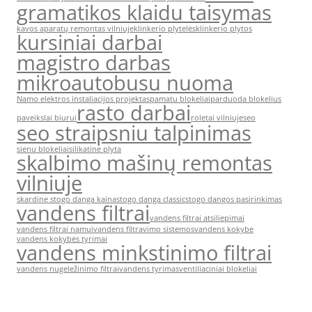
gramatikos klaidu taisymas
kavos aparatų remontas vilniuje
klinkerio plytelės
klinkerio plytos
kursiniai darbai
magistro darbas
mikroautobusu nuoma
Namo elektros instaliacijos projektas
pamatu blokeliai
parduoda blokelius
rasto darbai
paveikslai biurui
roletai vilniuje
seo
seo straipsniu talpinimas
sienu blokeliai
silikatine plyta
skalbimo mašinų remontas
vilniuje
skardine stogo danga kaina
stogo danga classic
stogo dangos pasirinkimas
vandens filtrai
vandens filtrai atsiliepimai
vandens filtrai namui
vandens filtravimo sistemos
vandens kokybe
vandens kokybės tyrimai
vandens minkstinimo filtrai
vandens nugeležinimo filtrai
vandens tyrimas
ventiliaciniai blokeliai