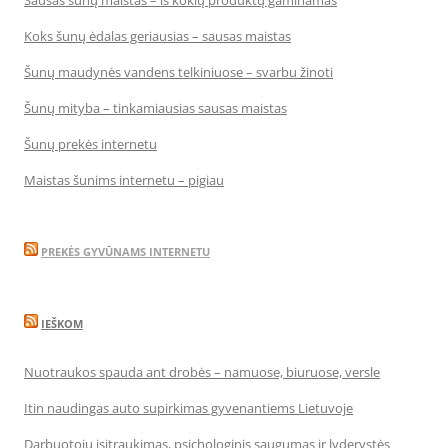
Sausas šunų maistas – iš kokių produktų gaminamas
Koks šunų ėdalas geriausias – sausas maistas
Šunų maudynės vandens telkiniuose – svarbu žinoti
Šunų mityba – tinkamiausias sausas maistas
Šunų prekės internetu
Maistas šunims internetu – pigiau
PREKĖS GYVŪNAMS INTERNETU
IEŠKOM
Nuotraukos spauda ant drobės – namuose, biuruose, versle
Itin naudingas auto supirkimas gyvenantiems Lietuvoje
Darbuotojų įsitraukimas, psichologinis saugumas ir lyderystės