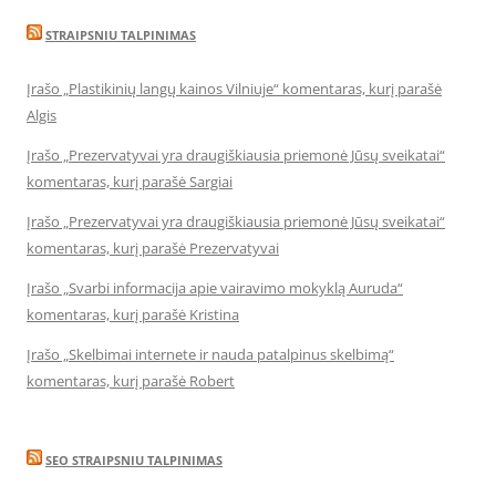
STRAIPSNIU TALPINIMAS
Įrašo „Plastikinių langų kainos Vilniuje“ komentaras, kurį parašė
Algis
Įrašo „Prezervatyvai yra draugiškiausia priemonė Jūsų sveikatai“
komentaras, kurį parašė Sargiai
Įrašo „Prezervatyvai yra draugiškiausia priemonė Jūsų sveikatai“
komentaras, kurį parašė Prezervatyvai
Įrašo „Svarbi informacija apie vairavimo mokyklą Auruda“
komentaras, kurį parašė Kristina
Įrašo „Skelbimai internete ir nauda patalpinus skelbimą“
komentaras, kurį parašė Robert
SEO STRAIPSNIU TALPINIMAS