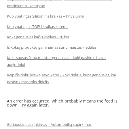
pratinkite su kantrybe
Kuo ypatingas Silikoninis kraikas – Privalumai
Kuo ypatingas TOFU kraikas katėms
Koks geriausias kačių kraikas – rūšys
Iš kokių produktų gaminamas šunų maistas – ėdalas
Koks sausas šunų maistas geriausias – kokį pasirinkti savo
augintiniui
Kaip išsirinkti kraiką savo katei – kokį rinktis, kuris geriausias, kai
pasirinkimas toks didelis
An error has occurred, which probably means the feed is
down. Try again later.
Geriausias pasirinkimas – Automobilių supirkimas