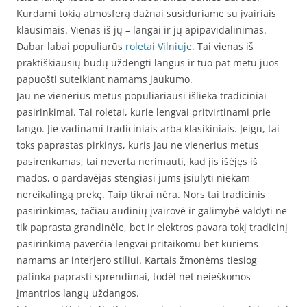
Kurdami tokią atmosferą dažnai susiduriame su įvairiais
klausimais. Vienas iš jų – langai ir jų apipavidalinimas.
Dabar labai populiarūs
roletai Vilniuje
. Tai vienas iš
praktiškiausių būdų uždengti langus ir tuo pat metu juos
papuošti suteikiant namams jaukumo.
Jau ne vienerius metus populiariausi išlieka tradiciniai
pasirinkimai. Tai roletai, kurie lengvai pritvirtinami prie
lango. Jie vadinami tradiciniais arba klasikiniais. Jeigu, tai
toks paprastas pirkinys, kuris jau ne vienerius metus
pasirenkamas, tai neverta nerimauti, kad jis išėjęs iš
mados, o pardavėjas stengiasi jums įsiūlyti niekam
nereikalingą prekę. Taip tikrai nėra. Nors tai tradicinis
pasirinkimas, tačiau audinių įvairovė ir galimybė valdyti ne
tik paprasta grandinėle, bet ir elektros pavara tokį tradicinį
pasirinkimą paverčia lengvai pritaikomu bet kuriems
namams ar interjero stiliui. Kartais žmonėms tiesiog
patinka paprasti sprendimai, todėl net neieškomos
įmantrios langų uždangos.