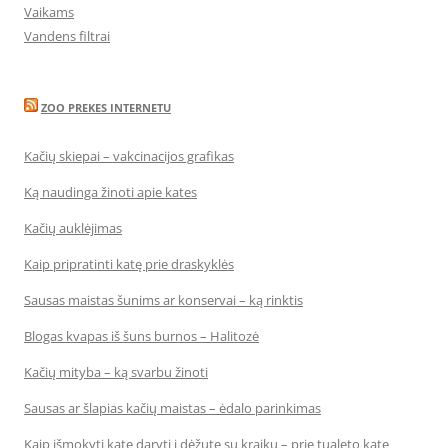
Vaikams
Vandens filtrai
ZOO PREKES INTERNETU
Kačių skiepai – vakcinacijos grafikas
Ką naudinga žinoti apie kates
Kačių auklėjimas
Kaip pripratinti katę prie draskyklės
Sausas maistas šunims ar konservai – ką rinktis
Blogas kvapas iš šuns burnos – Halitozė
Kačių mityba – ką svarbu žinoti
Sausas ar šlapias kačių maistas – ėdalo parinkimas
Kaip išmokyti katę daryti į dėžutę su kraiku – prie tualeto katę