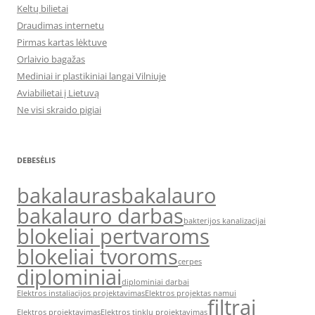
Keltų bilietai
Draudimas internetu
Pirmas kartas lėktuve
Orlaivio bagažas
Mediniai ir plastikiniai langai Vilniuje
Aviabilietai į Lietuvą
Ne visi skraido pigiai
DEBESĖLIS
bakalauras
bakalauro
bakalauro darbas
bakterijos kanalizacijai
blokeliai pertvaroms
blokeliai tvoroms
cerpes
diplominiai
diplominiai darbai
Elektros instaliacijos projektavimas
Elektros projektas namui
filtrai
Elektros projektavimas
Elektros tinklų projektavimas