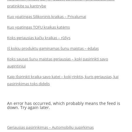
pratinkite su kantrybe
Kuo ypatingas Silikoninis kraikas – Privalumai
Kuo ypatingas TOFU kraikas katėms
Koks geriausias kačių kraikas – rūšys
Iš kokių produktų gaminamas šunų maistas – ėdalas
Koks sausas šunų maistas geriausias – kokį pasirinkti savo
augintiniui
Kaip išsirinkti kraiką savo katei – kokį rinktis, kuris geriausias, kai
pasirinkimas toks didelis
An error has occurred, which probably means the feed is
down. Try again later.
Geriausias pasirinkimas – Automobilių supirkimas