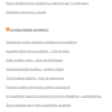
Kaip transformuoti užsakymų valdymą per 12 mėnesių?
Atbulinis osmosas ir nauda
GYVŪNŲ PREKĖS INTERNETU
Geriausias Josera maistas sterilizuotoms katėms
Augalinė alternatyva katėms – Tofu kraikas
Kačių kraiko rūšys – kokį parinkti katei
Geriausias kačių kraikas – kokios rūšies
Tofu kraikas katėms – kuo jis ypatingas
Perkant prekes gyvūnams galima sutaupyti
Ar naudinga naudotis akcijomis gyvūnų prekėmis – pastebėjimai
Šunų maistas daro įtaką augintinio išvaizdai