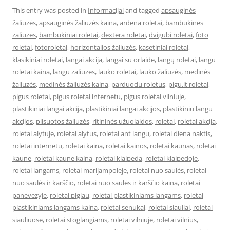
This entry was posted in
Informacijai
and tagged
apsauginės
žaliuzės
,
apsauginės žaliuzės kaina
,
ardena roletai
,
bambukines
zaliuzes
,
bambukiniai roletai
,
dextera roletai
,
dvigubi roletai
,
foto
roletai
,
fotoroletai
,
horizontalios žaliuzės
,
kasetiniai roletai
,
klasikiniai roletai
,
langai akcija
,
langai su orlaide
,
langų roletai
,
langu
roletai kaina
,
langu zaliuzes
,
lauko roletai
,
lauko žaliuzės
,
medinės
žaliuzės
,
medinės žaliuzės kaina
,
parduodu roletus
,
pigu.lt roletai
,
pigus roletai
,
pigus roletai internetu
,
pigus roletai vilniuje
,
plastikiniai langai akcija
,
plastikiniai langai akcijos
,
plastikiniu langu
akcijos
,
plisuotos žaliuzės
,
ritininės užuolaidos
,
roletai
,
roletai akcija
,
roletai alytuje
,
roletai alytus
,
roletai ant langu
,
roletai diena naktis
,
roletai internetu
,
roletai kaina
,
roletai kainos
,
roletai kaunas
,
roletai
kaune
,
roletai kaune kaina
,
roletai klaipeda
,
roletai klaipedoje
,
roletai langams
,
roletai marijampoleje
,
roletai nuo saulės
,
roletai
nuo saulės ir karščio
,
roletai nuo saulės ir karščio kaina
,
roletai
panevezyje
,
roletai pigiau
,
roletai plastikiniams langams
,
roletai
plastikiniams langams kaina
,
roletai senukai
,
roletai siauliai
,
roletai
siauliuose
,
roletai stoglangiams
,
roletai vilniuje
,
roletai vilnius
,