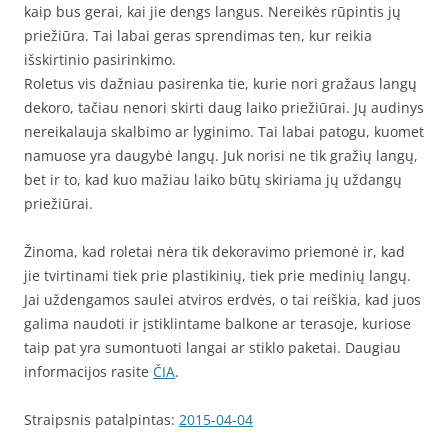
kaip bus gerai, kai jie dengs langus. Nereikės rūpintis jų
priežiūra. Tai labai geras sprendimas ten, kur reikia
išskirtinio pasirinkimo.
Roletus vis dažniau pasirenka tie, kurie nori gražaus langų
dekoro, tačiau nenori skirti daug laiko priežiūrai. Jų audinys
nereikalauja skalbimo ar lyginimo. Tai labai patogu, kuomet
namuose yra daugybė langų. Juk norisi ne tik gražių langų,
bet ir to, kad kuo mažiau laiko būtų skiriama jų uždangų
priežiūrai.
Žinoma, kad roletai nėra tik dekoravimo priemonė ir, kad
jie tvirtinami tiek prie plastikinių, tiek prie medinių langų.
Jai uždengamos saulei atviros erdvės, o tai reiškia, kad juos
galima naudoti ir įstiklintame balkone ar terasoje, kuriose
taip pat yra sumontuoti langai ar stiklo paketai. Daugiau
informacijos rasite
ČIA
.
Straipsnis patalpintas:
2015-04-04