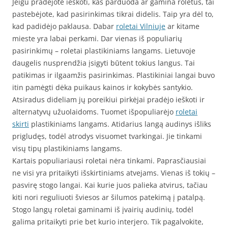
Jeigu pradėjote ieškoti, kas parduoda ar gamina roletus, tai
pastebėjote, kad pasirinkimas tikrai didelis. Taip yra dėl to,
kad padidėjo paklausa. Dabar
roletai Vilniuje
ar kitame
mieste yra labai perkami. Dar vienas iš populiarių
pasirinkimų – roletai plastikiniams langams. Lietuvoje
daugelis nusprendžia įsigyti būtent tokius langus. Tai
patikimas ir ilgaamžis pasirinkimas. Plastikiniai langai buvo
itin pamėgti dėka puikaus kainos ir kokybės santykio.
Atsiradus dideliam jų poreikiui pirkėjai pradėjo ieškoti ir
alternatyvų užuolaidoms. Tuomet išpopuliarėjo
roletai
skirti
plastikiniams langams. Atidarius langą audinys išliks
prigludęs, todėl atrodys visuomet tvarkingai. Jie tinkami
visų tipų plastikiniams langams.
Kartais populiariausi roletai nėra tinkami. Paprasčiausiai
ne visi yra pritaikyti išskirtiniams atvejams. Vienas iš tokių –
pasvirę stogo langai. Kai kurie juos palieka atvirus, tačiau
kiti nori reguliuoti šviesos ar šilumos patekimą į patalpą.
Stogo langų roletai gaminami iš įvairių audinių, todėl
galima pritaikyti prie bet kurio interjero. Tik pagalvokite,