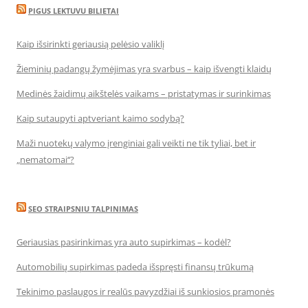
PIGUS LEKTUVU BILIETAI
Kaip išsirinkti geriausią pelėsio valiklį
Žieminių padangų žymėjimas yra svarbus – kaip išvengti klaidų
Medinės žaidimų aikštelės vaikams – pristatymas ir surinkimas
Kaip sutaupyti aptveriant kaimo sodybą?
Maži nuotekų valymo įrenginiai gali veikti ne tik tyliai, bet ir
„nematomai‘‘?
SEO STRAIPSNIU TALPINIMAS
Geriausias pasirinkimas yra auto supirkimas – kodėl?
Automobilių supirkimas padeda išspręsti finansų trūkumą
Tekinimo paslaugos ir realūs pavyzdžiai iš sunkiosios pramonės