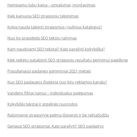
Įtempiamų lubų kaina – privalumai, montavimas
Kiek kainuoja SEO straipsnių talpinimas
Kokia nauda talpinti straipsnius į nulinius katalogus?
Nuo ko prasideda SEO tekstų rašymas
Kam naudojami SEO tekstai? Kaip parašyti kokybišką?
Kiek reikėtų patalpinti SEO straipsnių rezultatų gerinimui paieškoje
Populiariausi padangų gamintojai 2021 metais
Kuo SEO paslaugos išsiskiria nuo kitų reklamos kanalų?
Vandens filtrai namui – individualus pajėgumas
Kokybiški tekstai ir atgalinės nuorodos
Rašomame straipsnyje galima išsiversti ir be raktažodžių
Geriausi SEO straipsniai. Kaip parašyti? SEO paslaptys