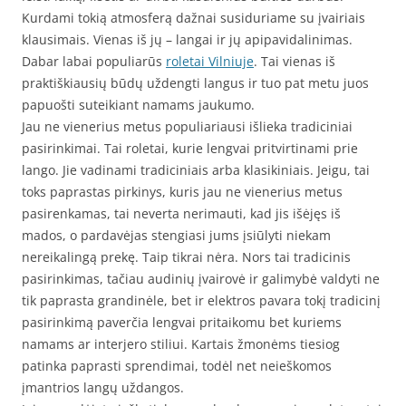
Kurdami tokią atmosferą dažnai susiduriame su įvairiais
klausimais. Vienas iš jų – langai ir jų apipavidalinimas.
Dabar labai populiarūs
roletai Vilniuje
. Tai vienas iš
praktiškiausių būdų uždengti langus ir tuo pat metu juos
papuošti suteikiant namams jaukumo.
Jau ne vienerius metus populiariausi išlieka tradiciniai
pasirinkimai. Tai roletai, kurie lengvai pritvirtinami prie
lango. Jie vadinami tradiciniais arba klasikiniais. Jeigu, tai
toks paprastas pirkinys, kuris jau ne vienerius metus
pasirenkamas, tai neverta nerimauti, kad jis išėjęs iš
mados, o pardavėjas stengiasi jums įsiūlyti niekam
nereikalingą prekę. Taip tikrai nėra. Nors tai tradicinis
pasirinkimas, tačiau audinių įvairovė ir galimybė valdyti ne
tik paprasta grandinėle, bet ir elektros pavara tokį tradicinį
pasirinkimą paverčia lengvai pritaikomu bet kuriems
namams ar interjero stiliui. Kartais žmonėms tiesiog
patinka paprasti sprendimai, todėl net neieškomos
įmantrios langų uždangos.