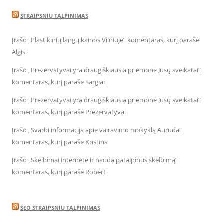
STRAIPSNIU TALPINIMAS
Įrašo „Plastikinių langų kainos Vilniuje“ komentaras, kurį parašė
Algis
Įrašo „Prezervatyvai yra draugiškiausia priemonė Jūsų sveikatai“
komentaras, kurį parašė Sargiai
Įrašo „Prezervatyvai yra draugiškiausia priemonė Jūsų sveikatai“
komentaras, kurį parašė Prezervatyvai
Įrašo „Svarbi informacija apie vairavimo mokyklą Auruda“
komentaras, kurį parašė Kristina
Įrašo „Skelbimai internete ir nauda patalpinus skelbimą“
komentaras, kurį parašė Robert
SEO STRAIPSNIU TALPINIMAS