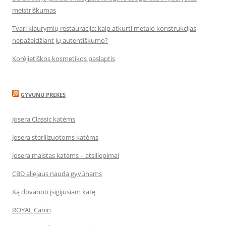
meistriškumas
Tvari kiaurymių restauracija: kaip atkurti metalo konstrukcijas
nepažeidžiant jų autentiškumo?
Korėjietiškos kosmetikos paslaptis
GYVUNU PREKES
Josera Classic katėms
Josera sterilizuotoms katėms
Josera maistas katėms – atsiliepimai
CBD aliejaus nauda gyvūnams
Ką dovanoti įsigijusiam katę
ROYAL Canin