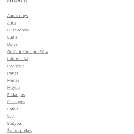
CATEGORIES
About dogs
Auto
Bil annonser
Buitis
Durys
Grožis ir kūno priežiūra
Informacijai
Interjeras
Įranga
Menas
Mityba
Padangos
Paslaugos
Poilsis
SEO
Statyba
Švaros prekės