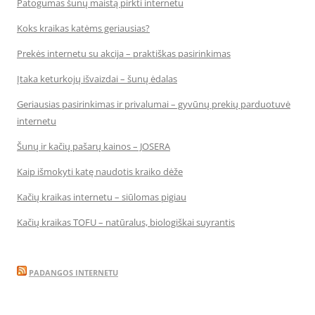
Patogumas šunų maistą pirkti internetu
Koks kraikas katėms geriausias?
Prekės internetu su akcija – praktiškas pasirinkimas
Įtaka keturkojų išvaizdai – šunų ėdalas
Geriausias pasirinkimas ir privalumai – gyvūnų prekių parduotuvė
internetu
Šunų ir kačių pašarų kainos – JOSERA
Kaip išmokyti katę naudotis kraiko dėže
Kačių kraikas internetu – siūlomas pigiau
Kačių kraikas TOFU – natūralus, biologiškai suyrantis
PADANGOS INTERNETU