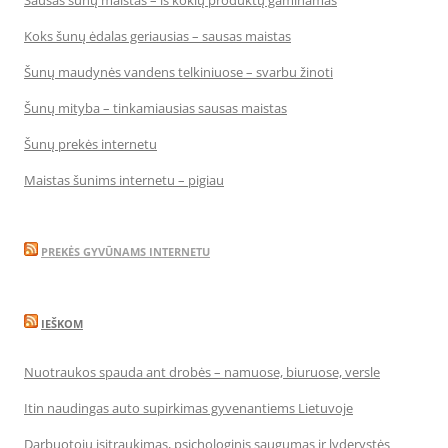
Sausas šunų maistas – iš kokių produktų gaminamas
Koks šunų ėdalas geriausias – sausas maistas
Šunų maudynės vandens telkiniuose – svarbu žinoti
Šunų mityba – tinkamiausias sausas maistas
Šunų prekės internetu
Maistas šunims internetu – pigiau
PREKĖS GYVŪNAMS INTERNETU
IEŠKOM
Nuotraukos spauda ant drobės – namuose, biuruose, versle
Itin naudingas auto supirkimas gyvenantiems Lietuvoje
Darbuotojų įsitraukimas, psichologinis saugumas ir lyderystės