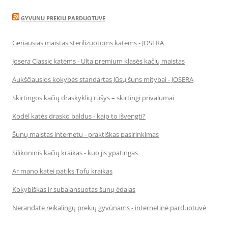
GYVUNU PREKIU PARDUOTUVE
Geriausias maistas sterilizuotoms katėms - JOSERA
Josera Classic katėms - Ulta premium klasės kačių maistas
Aukščiausios kokybės standartas Jūsų šuns mitybai - JOSERA
Skirtingos kačių draskyklių rūšys – skirtingi privalumai
Kodėl katės drasko baldus - kaip to išvengti?
Šunų maistas internetu - praktiškas pasirinkimas
Silikoninis kačių kraikas - kuo jis ypatingas
Ar mano katei patiks Tofu kraikas
Kokybiškas ir subalansuotas šunų ėdalas
Nerandate reikalingų prekių gyvūnams - internetinė parduotuvė