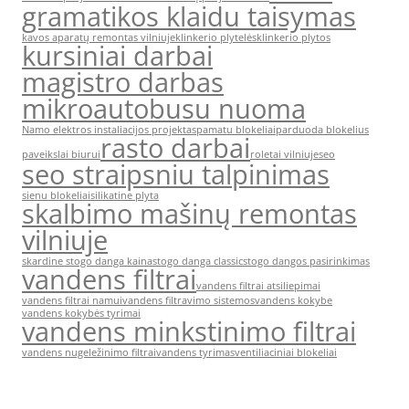
gramatikos klaidu taisymas
kavos aparatų remontas vilniuje
klinkerio plytelės
klinkerio plytos
kursiniai darbai
magistro darbas
mikroautobusu nuoma
Namo elektros instaliacijos projektas
pamatu blokeliai
parduoda blokelius
rasto darbai
paveikslai biurui
roletai vilniuje
seo
seo straipsniu talpinimas
sienu blokeliai
silikatine plyta
skalbimo mašinų remontas
vilniuje
skardine stogo danga kaina
stogo danga classic
stogo dangos pasirinkimas
vandens filtrai
vandens filtrai atsiliepimai
vandens filtrai namui
vandens filtravimo sistemos
vandens kokybe
vandens kokybės tyrimai
vandens minkstinimo filtrai
vandens nugeležinimo filtrai
vandens tyrimas
ventiliaciniai blokeliai