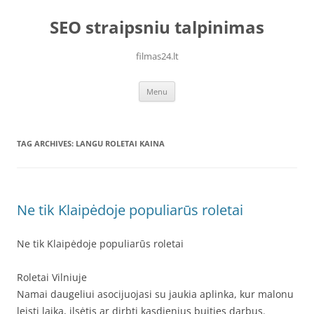
Skip
to
SEO straipsniu talpinimas
content
filmas24.lt
Menu
TAG ARCHIVES:
LANGU ROLETAI KAINA
Ne tik Klaipėdoje populiarūs roletai
Ne tik Klaipėdoje populiarūs roletai
Roletai Vilniuje
Namai daugeliui asocijuojasi su jaukia aplinka, kur malonu
leisti laiką, ilsėtis ar dirbti kasdienius buities darbus.