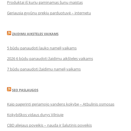
Produktai iš kurių gaminamas šunų maistas
Geriausia gyvūnų prekių parduotuvė – internetu
ZAIDIMU AIKSTELES VAIKAMS
5 būdų panaudoti lauko namelį vaikams
2026 6 būdų panaudoti žaidimų aikšteles vaikams
7 būdų panaudoti žaidimų namelį vaikams
SEO PASLAUGOS
Kaip pagerinti geriamojo vandens kokybę – Atbulinis osmosas
Kokybiškos vidaus durys Vilniuje
CBD aliejaus poveikis – nauda ir šalutinis poveikis