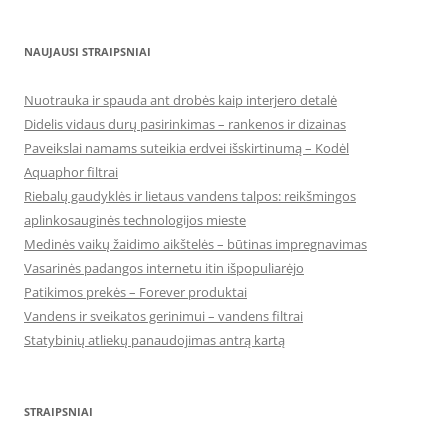
NAUJAUSI STRAIPSNIAI
Nuotrauka ir spauda ant drobės kaip interjero detalė
Didelis vidaus durų pasirinkimas – rankenos ir dizainas
Paveikslai namams suteikia erdvei išskirtinumą – Kodėl
Aquaphor filtrai
Riebalų gaudyklės ir lietaus vandens talpos: reikšmingos
aplinkosauginės technologijos mieste
Medinės vaikų žaidimo aikštelės – būtinas impregnavimas
Vasarinės padangos internetu itin išpopuliarėjo
Patikimos prekės – Forever produktai
Vandens ir sveikatos gerinimui – vandens filtrai
Statybinių atliekų panaudojimas antrą kartą
STRAIPSNIAI