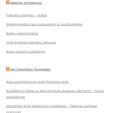
KREDITAI IR PASKOLOS
Paskolos internetu – greitai
Greitieji kreditai tapo paprastesni su skaičiuoklėmis
Banko paskola būstui
Greiti kreditai internetu Lietuvoje
Būsto paskolos palūkanos
SEO STRAIPSNIU TALPINIMAS
Auto supirkimas turi realią finansinę vertę
Sužadėtuvių žiedas su laboratorijoje užaugintu deimantu – tvarus
pasirinkimas
Ekstremalų krūvį atlaikančios medžiagos – Tiekimas sunkiajai
pramonei