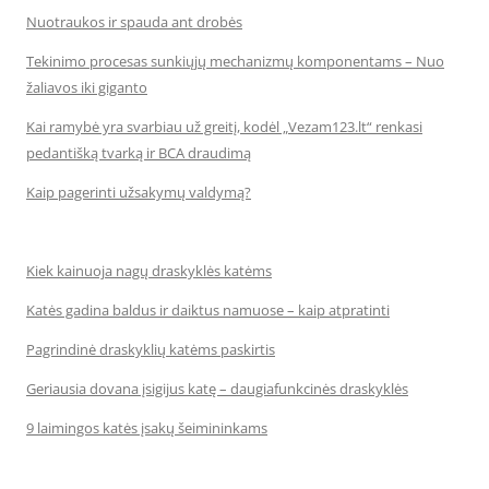
Nuotraukos ir spauda ant drobės
Tekinimo procesas sunkiųjų mechanizmų komponentams – Nuo
žaliavos iki giganto
Kai ramybė yra svarbiau už greitį, kodėl „Vezam123.lt“ renkasi
pedantišką tvarką ir BCA draudimą
Kaip pagerinti užsakymų valdymą?
Kiek kainuoja nagų draskyklės katėms
Katės gadina baldus ir daiktus namuose – kaip atpratinti
Pagrindinė draskyklių katėms paskirtis
Geriausia dovana įsigijus katę – daugiafunkcinės draskyklės
9 laimingos katės įsakų šeimininkams