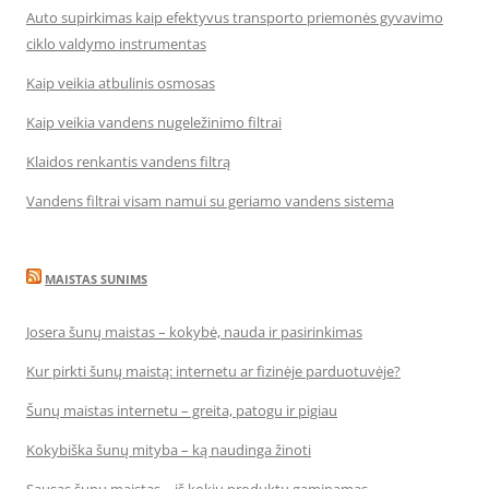
Auto supirkimas kaip efektyvus transporto priemonės gyvavimo
ciklo valdymo instrumentas
Kaip veikia atbulinis osmosas
Kaip veikia vandens nugeležinimo filtrai
Klaidos renkantis vandens filtrą
Vandens filtrai visam namui su geriamo vandens sistema
MAISTAS SUNIMS
Josera šunų maistas – kokybė, nauda ir pasirinkimas
Kur pirkti šunų maistą: internetu ar fizinėje parduotuvėje?
Šunų maistas internetu – greita, patogu ir pigiau
Kokybiška šunų mityba – ką naudinga žinoti