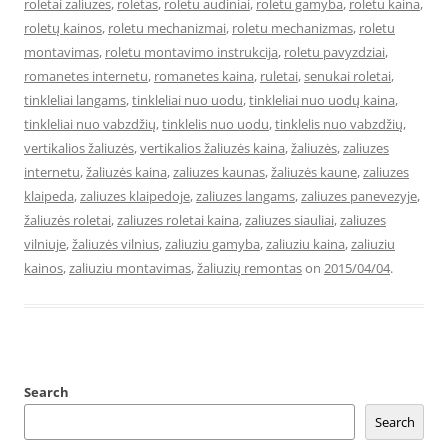
roletai zaliuzes
,
roletas
,
roletu audiniai
,
roletu gamyba
,
roletu kaina
,
roletų kainos
,
roletu mechanizmai
,
roletu mechanizmas
,
roletu
montavimas
,
roletu montavimo instrukcija
,
roletu pavyzdziai
,
romanetes internetu
,
romanetes kaina
,
ruletai
,
senukai roletai
,
tinkleliai langams
,
tinkleliai nuo uodu
,
tinkleliai nuo uodų kaina
,
tinkleliai nuo vabzdžių
,
tinklelis nuo uodu
,
tinklelis nuo vabzdžių
,
vertikalios žaliuzės
,
vertikalios žaliuzės kaina
,
žaliuzės
,
zaliuzes
internetu
,
žaliuzės kaina
,
zaliuzes kaunas
,
žaliuzės kaune
,
zaliuzes
klaipeda
,
zaliuzes klaipedoje
,
zaliuzes langams
,
zaliuzes panevezyje
,
žaliuzės roletai
,
zaliuzes roletai kaina
,
zaliuzes siauliai
,
zaliuzes
vilniuje
,
žaliuzės vilnius
,
zaliuziu gamyba
,
zaliuziu kaina
,
zaliuziu
kainos
,
zaliuziu montavimas
,
žaliuzių remontas
on
2015/04/04
.
Search
Search