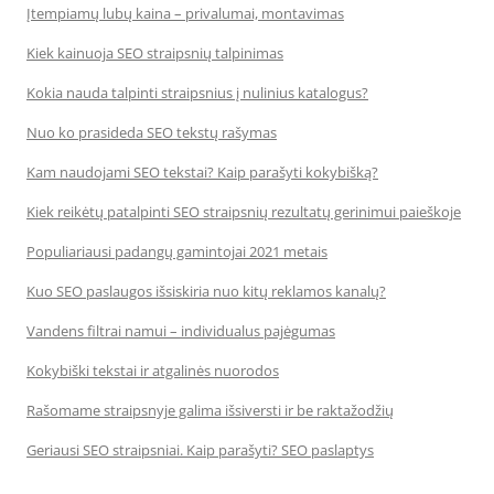
Įtempiamų lubų kaina – privalumai, montavimas
Kiek kainuoja SEO straipsnių talpinimas
Kokia nauda talpinti straipsnius į nulinius katalogus?
Nuo ko prasideda SEO tekstų rašymas
Kam naudojami SEO tekstai? Kaip parašyti kokybišką?
Kiek reikėtų patalpinti SEO straipsnių rezultatų gerinimui paieškoje
Populiariausi padangų gamintojai 2021 metais
Kuo SEO paslaugos išsiskiria nuo kitų reklamos kanalų?
Vandens filtrai namui – individualus pajėgumas
Kokybiški tekstai ir atgalinės nuorodos
Rašomame straipsnyje galima išsiversti ir be raktažodžių
Geriausi SEO straipsniai. Kaip parašyti? SEO paslaptys