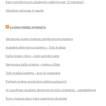
Kaip transformuoti užsakymų valdymą per 12 mėnesių?
Atbulinis osmosas ir nauda
GYVŪNŲ PREKĖS INTERNETU
Geriausias Josera maistas sterilizuotoms katėms
Augalinė alternatyva katėms – Tofu kraikas
Kačių kraiko rūšys – kokį parinkti katei
Geriausias kačių kraikas – kokios rūšies
Tofu kraikas katėms – kuo jis ypatingas
Perkant prekes gyvūnams galima sutaupyti
Ar naudinga naudotis akcijomis gyvūnų prekėmis – pastebėjimai
Šunų maistas daro įtaką augintinio išvaizdai