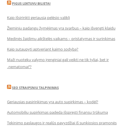
PIGUS LEKTUVU BILIETAI
Kaip išsirinkti geriausią pelėsio valiklį
Žieminių padangų žymėjimas yra svarbus – kaip išvengti klaidų
Medinės žaidimų aikštelės vaikams – pristatymas ir surinkimas
Kaip sutaupyti aptveriant kaimo sodybą?
Maži nuotekų valymo įrenginiai gali veikti ne tik tyliai, bet ir
„nematomai‘‘?
SEO STRAIPSNIU TALPINIMAS
Geriausias pasirinkimas yra auto supirkimas – kodėl?
Automobilių supirkimas padeda išspręsti finansų trūkumą
Tekinimo paslaugos ir realūs pavyzdžiai iš sunkiosios pramonės