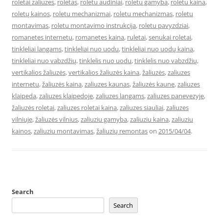
roletai zaliuzes
,
roletas
,
roletu audiniai
,
roletu gamyba
,
roletu kaina
,
roletų kainos
,
roletu mechanizmai
,
roletu mechanizmas
,
roletu
montavimas
,
roletu montavimo instrukcija
,
roletu pavyzdziai
,
romanetes internetu
,
romanetes kaina
,
ruletai
,
senukai roletai
,
tinkleliai langams
,
tinkleliai nuo uodu
,
tinkleliai nuo uodų kaina
,
tinkleliai nuo vabzdžių
,
tinklelis nuo uodu
,
tinklelis nuo vabzdžių
,
vertikalios žaliuzės
,
vertikalios žaliuzės kaina
,
žaliuzės
,
zaliuzes
internetu
,
žaliuzės kaina
,
zaliuzes kaunas
,
žaliuzės kaune
,
zaliuzes
klaipeda
,
zaliuzes klaipedoje
,
zaliuzes langams
,
zaliuzes panevezyje
,
žaliuzės roletai
,
zaliuzes roletai kaina
,
zaliuzes siauliai
,
zaliuzes
vilniuje
,
žaliuzės vilnius
,
zaliuziu gamyba
,
zaliuziu kaina
,
zaliuziu
kainos
,
zaliuziu montavimas
,
žaliuzių remontas
on
2015/04/04
.
Search
Search