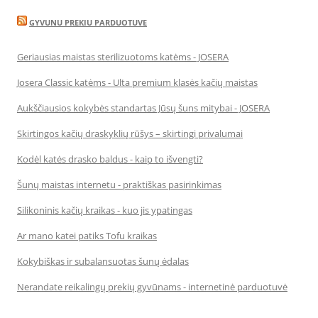
GYVUNU PREKIU PARDUOTUVE
Geriausias maistas sterilizuotoms katėms - JOSERA
Josera Classic katėms - Ulta premium klasės kačių maistas
Aukščiausios kokybės standartas Jūsų šuns mitybai - JOSERA
Skirtingos kačių draskyklių rūšys – skirtingi privalumai
Kodėl katės drasko baldus - kaip to išvengti?
Šunų maistas internetu - praktiškas pasirinkimas
Silikoninis kačių kraikas - kuo jis ypatingas
Ar mano katei patiks Tofu kraikas
Kokybiškas ir subalansuotas šunų ėdalas
Nerandate reikalingų prekių gyvūnams - internetinė parduotuvė