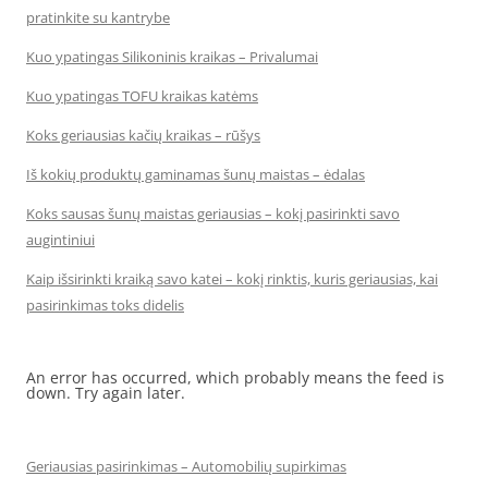
pratinkite su kantrybe
Kuo ypatingas Silikoninis kraikas – Privalumai
Kuo ypatingas TOFU kraikas katėms
Koks geriausias kačių kraikas – rūšys
Iš kokių produktų gaminamas šunų maistas – ėdalas
Koks sausas šunų maistas geriausias – kokį pasirinkti savo
augintiniui
Kaip išsirinkti kraiką savo katei – kokį rinktis, kuris geriausias, kai
pasirinkimas toks didelis
An error has occurred, which probably means the feed is
down. Try again later.
Geriausias pasirinkimas – Automobilių supirkimas