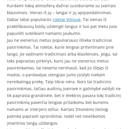
Kurdami tokią atmosferą dažnai susiduriame su įvairiais
klausimais. Vienas iš jų – langai ir jų apipavidalinimas.
Dabar labai populiarūs
roletai Vilniuje
. Tai vienas iš
praktiškiausių būdų uždengti langus ir tuo pat metu juos
papuošti suteikiant namams jaukumo.
Jau ne vienerius metus populiariausi išlieka tradiciniai
pasirinkimai. Tai roletai, kurie lengvai pritvirtinami prie
lango. Jie vadinami tradiciniais arba klasikiniais. Jeigu, tai
toks paprastas pirkinys, kuris jau ne vienerius metus
pasirenkamas, tai neverta nerimauti, kad jis išėjęs iš
mados, o pardavėjas stengiasi jums įsiūlyti niekam
nereikalingą prekę. Taip tikrai nėra. Nors tai tradicinis
pasirinkimas, tačiau audinių įvairovė ir galimybė valdyti ne
tik paprasta grandinėle, bet ir elektros pavara tokį tradicinį
pasirinkimą paverčia lengvai pritaikomu bet kuriems
namams ar interjero stiliui. Kartais žmonėms tiesiog
patinka paprasti sprendimai, todėl net neieškomos
įmantrios langų uždangos.