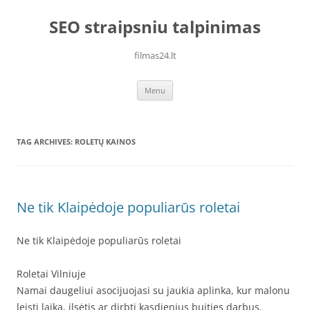
Skip
to
SEO straipsniu talpinimas
content
filmas24.lt
Menu
TAG ARCHIVES:
ROLETŲ KAINOS
Ne tik Klaipėdoje populiarūs roletai
Ne tik Klaipėdoje populiarūs roletai
Roletai Vilniuje
Namai daugeliui asocijuojasi su jaukia aplinka, kur malonu
leisti laiką, ilsėtis ar dirbti kasdienius buities darbus.