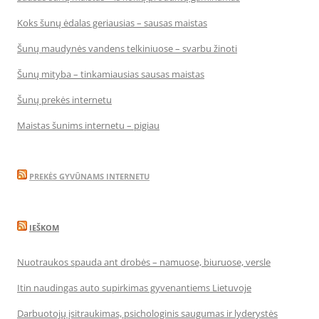
Koks šunų ėdalas geriausias – sausas maistas
Šunų maudynės vandens telkiniuose – svarbu žinoti
Šunų mityba – tinkamiausias sausas maistas
Šunų prekės internetu
Maistas šunims internetu – pigiau
PREKĖS GYVŪNAMS INTERNETU
IEŠKOM
Nuotraukos spauda ant drobės – namuose, biuruose, versle
Itin naudingas auto supirkimas gyvenantiems Lietuvoje
Darbuotojų įsitraukimas, psichologinis saugumas ir lyderystės