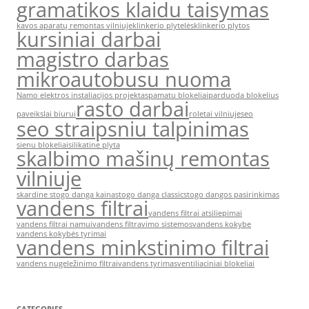
gramatikos klaidu taisymas
kavos aparatų remontas vilniuje
klinkerio plytelės
klinkerio plytos
kursiniai darbai
magistro darbas
mikroautobusu nuoma
Namo elektros instaliacijos projektas
pamatu blokeliai
parduoda blokelius
rasto darbai
paveikslai biurui
roletai vilniuje
seo
seo straipsniu talpinimas
sienu blokeliai
silikatine plyta
skalbimo mašinų remontas
vilniuje
skardine stogo danga kaina
stogo danga classic
stogo dangos pasirinkimas
vandens filtrai
vandens filtrai atsiliepimai
vandens filtrai namui
vandens filtravimo sistemos
vandens kokybe
vandens kokybės tyrimai
vandens minkstinimo filtrai
vandens nugeležinimo filtrai
vandens tyrimas
ventiliaciniai blokeliai
CATEGORIES