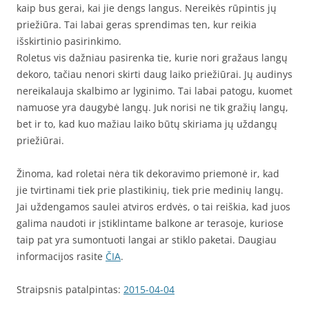
kaip bus gerai, kai jie dengs langus. Nereikės rūpintis jų
priežiūra. Tai labai geras sprendimas ten, kur reikia
išskirtinio pasirinkimo.
Roletus vis dažniau pasirenka tie, kurie nori gražaus langų
dekoro, tačiau nenori skirti daug laiko priežiūrai. Jų audinys
nereikalauja skalbimo ar lyginimo. Tai labai patogu, kuomet
namuose yra daugybė langų. Juk norisi ne tik gražių langų,
bet ir to, kad kuo mažiau laiko būtų skiriama jų uždangų
priežiūrai.
Žinoma, kad roletai nėra tik dekoravimo priemonė ir, kad
jie tvirtinami tiek prie plastikinių, tiek prie medinių langų.
Jai uždengamos saulei atviros erdvės, o tai reiškia, kad juos
galima naudoti ir įstiklintame balkone ar terasoje, kuriose
taip pat yra sumontuoti langai ar stiklo paketai. Daugiau
informacijos rasite
ČIA
.
Straipsnis patalpintas:
2015-04-04