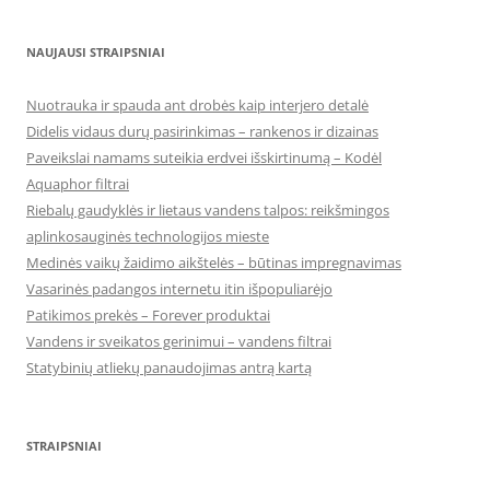
NAUJAUSI STRAIPSNIAI
Nuotrauka ir spauda ant drobės kaip interjero detalė
Didelis vidaus durų pasirinkimas – rankenos ir dizainas
Paveikslai namams suteikia erdvei išskirtinumą – Kodėl
Aquaphor filtrai
Riebalų gaudyklės ir lietaus vandens talpos: reikšmingos
aplinkosauginės technologijos mieste
Medinės vaikų žaidimo aikštelės – būtinas impregnavimas
Vasarinės padangos internetu itin išpopuliarėjo
Patikimos prekės – Forever produktai
Vandens ir sveikatos gerinimui – vandens filtrai
Statybinių atliekų panaudojimas antrą kartą
STRAIPSNIAI