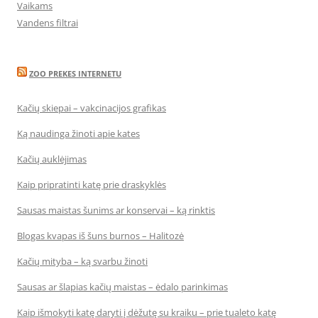
Vaikams
Vandens filtrai
ZOO PREKES INTERNETU
Kačių skiepai – vakcinacijos grafikas
Ką naudinga žinoti apie kates
Kačių auklėjimas
Kaip pripratinti katę prie draskyklės
Sausas maistas šunims ar konservai – ką rinktis
Blogas kvapas iš šuns burnos – Halitozė
Kačių mityba – ką svarbu žinoti
Sausas ar šlapias kačių maistas – ėdalo parinkimas
Kaip išmokyti katę daryti į dėžutę su kraiku – prie tualeto katę