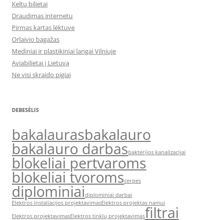
Keltų bilietai
Draudimas internetu
Pirmas kartas lėktuve
Orlaivio bagažas
Mediniai ir plastikiniai langai Vilniuje
Aviabilietai į Lietuvą
Ne visi skraido pigiai
DEBESĖLIS
bakalauras
bakalauro
bakalauro darbas
bakterijos kanalizacijai
blokeliai pertvaroms
blokeliai tvoroms
cerpes
diplominiai
diplominiai darbai
Elektros instaliacijos projektavimas
Elektros projektas namui
filtrai
Elektros projektavimas
Elektros tinklų projektavimas