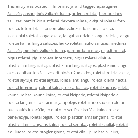
This entry was posted in
Informacijai
and tagged
apsauginės
žaliuzės
,
apsauginės žaliuzės kaina
,
ardena roletai
,
bambukines
zaliuzes
,
bambukiniai roletai
,
dextera roletai
,
dvigubi roletai
,
foto
roletai
,
fotoroletai
,
horizontalios žaliuzės
,
kasetiniai roletai
,
klasikiniai roletai
,
langai akcija
,
langai su orlaide
,
langų roletai
,
langu
roletai kaina
,
langu zaliuzes
,
lauko roletai
,
lauko žaliuzės
,
medinės
žaliuzės
,
medinės žaliuzės kaina
,
parduodu roletus
,
pigu.lt roletai
,
pigus roletai
,
pigus roletai internetu
,
pigus roletai vilniuje
,
plastikiniai langai akcija
,
plastikiniai langai akcijos
,
plastikiniu langu
akcijos
,
plisuotos žaliuzės
,
ritininės užuolaidos
,
roletai
,
roletai akcija
,
roletai alytuje
,
roletai alytus
,
roletai ant langu
,
roletai diena naktis
,
roletai internetu
,
roletai kaina
,
roletai kainos
,
roletai kaunas
,
roletai
kaune
,
roletai kaune kaina
,
roletai klaipeda
,
roletai klaipedoje
,
roletai langams
,
roletai marijampoleje
,
roletai nuo saulės
,
roletai
nuo saulės ir karščio
,
roletai nuo saulės ir karščio kaina
,
roletai
panevezyje
,
roletai pigiau
,
roletai plastikiniams langams
,
roletai
plastikiniams langams kaina
,
roletai senukai
,
roletai siauliai
,
roletai
siauliuose
,
roletai stoglangiams
,
roletai vilniuje
,
roletai vilnius
,