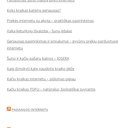
Patogumas šunų maistą pirkti internetu
Koks kraikas katėms geriausias?
Prekės internetu su akcija – praktiškas pasirinkimas
Įtaka keturkojų išvaizdai – šunų ėdalas
Geriausias pasirinkimas ir privalumai – gyvūnų prekių parduotuvė
internetu
Šunų ir kačių pašarų kainos – JOSERA
Kaip išmokyti katę naudotis kraiko dėže
Kačių kraikas internetu – siūlomas pigiau
Kačių kraikas TOFU – natūralus, biologiškai suyrantis
PADANGOS INTERNETU