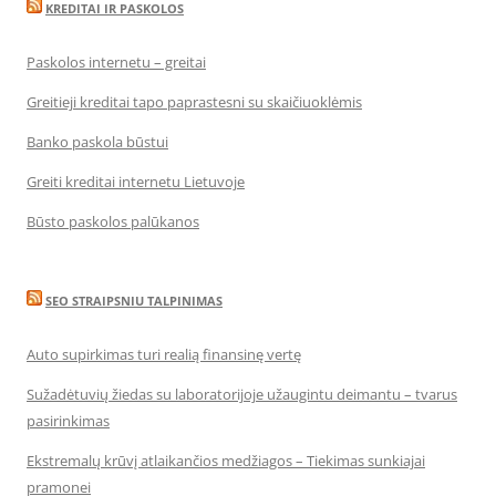
KREDITAI IR PASKOLOS
Paskolos internetu – greitai
Greitieji kreditai tapo paprastesni su skaičiuoklėmis
Banko paskola būstui
Greiti kreditai internetu Lietuvoje
Būsto paskolos palūkanos
SEO STRAIPSNIU TALPINIMAS
Auto supirkimas turi realią finansinę vertę
Sužadėtuvių žiedas su laboratorijoje užaugintu deimantu – tvarus
pasirinkimas
Ekstremalų krūvį atlaikančios medžiagos – Tiekimas sunkiajai
pramonei