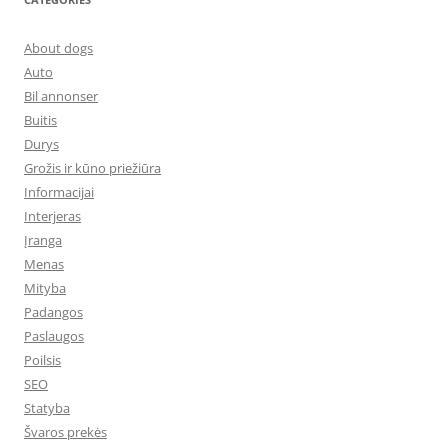
About dogs
Auto
Bil annonser
Buitis
Durys
Grožis ir kūno priežiūra
Informacijai
Interjeras
Įranga
Menas
Mityba
Padangos
Paslaugos
Poilsis
SEO
Statyba
Švaros prekės