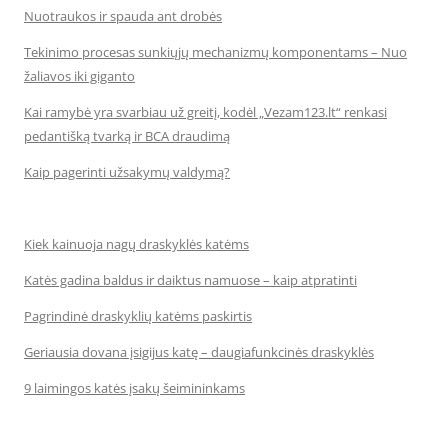
Nuotraukos ir spauda ant drobės
Tekinimo procesas sunkiųjų mechanizmų komponentams – Nuo
žaliavos iki giganto
Kai ramybė yra svarbiau už greitį, kodėl „Vezam123.lt“ renkasi
pedantišką tvarką ir BCA draudimą
Kaip pagerinti užsakymų valdymą?
Kiek kainuoja nagų draskyklės katėms
Katės gadina baldus ir daiktus namuose – kaip atpratinti
Pagrindinė draskyklių katėms paskirtis
Geriausia dovana įsigijus katę – daugiafunkcinės draskyklės
9 laimingos katės įsakų šeimininkams