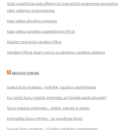
Auto supirkimas kaip efektyvus transporto priemonės gyvavimo
ciklo valdymo instrumentas
Kaip veikia atbulinis osmosas
Kaip veikia vandens nugeležinimo filtrai
Klaidos renkantis vandens filtrą
Vandens filtrai visam namui su geriamo vandens sistema
MAISTAS SUNIMS
Josera šunų maistas – kokybė, nauda ir pasirinkimas
Kur pirkti šunų maistą: internetu ar fizinėje parduotuvėje?
Šunų maistas internetu – greita, patogu ir pigiau
Kokybiška šunų mityba – ką naudinga žinoti
Sausas šunų maistas – iš kokių produktų gaminamas