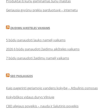
Produktai iš kurių gaminamas šunų maistas
Geriausia gyvūnų prekių parduotuvė – internetu
ZAIDIMU AIKSTELES VAIKAMS
5 būdų panaudoti lauko namelį vaikams
2026 6 būdų panaudoti žaidimų aikšteles vaikams
7 būdų panaudoti žaidimų namelį vaikams
SEO PASLAUGOS
Kaip pagerinti geriamojo vandens kokybę – Atbulinis osmosas
Kokybiškos vidaus durys Vilniuje
CBD aliejaus poveikis – nauda ir šalutinis poveikis