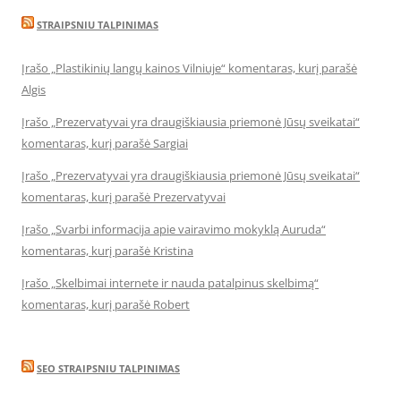
STRAIPSNIU TALPINIMAS
Įrašo „Plastikinių langų kainos Vilniuje“ komentaras, kurį parašė
Algis
Įrašo „Prezervatyvai yra draugiškiausia priemonė Jūsų sveikatai“
komentaras, kurį parašė Sargiai
Įrašo „Prezervatyvai yra draugiškiausia priemonė Jūsų sveikatai“
komentaras, kurį parašė Prezervatyvai
Įrašo „Svarbi informacija apie vairavimo mokyklą Auruda“
komentaras, kurį parašė Kristina
Įrašo „Skelbimai internete ir nauda patalpinus skelbimą“
komentaras, kurį parašė Robert
SEO STRAIPSNIU TALPINIMAS