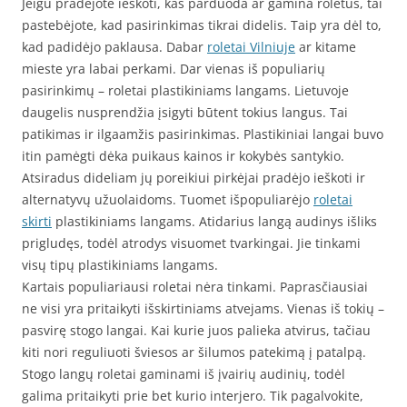
Jeigu pradėjote ieškoti, kas parduoda ar gamina roletus, tai
pastebėjote, kad pasirinkimas tikrai didelis. Taip yra dėl to,
kad padidėjo paklausa. Dabar
roletai Vilniuje
ar kitame
mieste yra labai perkami. Dar vienas iš populiarių
pasirinkimų – roletai plastikiniams langams. Lietuvoje
daugelis nusprendžia įsigyti būtent tokius langus. Tai
patikimas ir ilgaamžis pasirinkimas. Plastikiniai langai buvo
itin pamėgti dėka puikaus kainos ir kokybės santykio.
Atsiradus dideliam jų poreikiui pirkėjai pradėjo ieškoti ir
alternatyvų užuolaidoms. Tuomet išpopuliarėjo
roletai
skirti
plastikiniams langams. Atidarius langą audinys išliks
prigludęs, todėl atrodys visuomet tvarkingai. Jie tinkami
visų tipų plastikiniams langams.
Kartais populiariausi roletai nėra tinkami. Paprasčiausiai
ne visi yra pritaikyti išskirtiniams atvejams. Vienas iš tokių –
pasvirę stogo langai. Kai kurie juos palieka atvirus, tačiau
kiti nori reguliuoti šviesos ar šilumos patekimą į patalpą.
Stogo langų roletai gaminami iš įvairių audinių, todėl
galima pritaikyti prie bet kurio interjero. Tik pagalvokite,