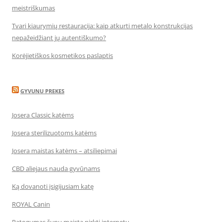
meistriškumas
Tvari kiaurymių restauracija: kaip atkurti metalo konstrukcijas
nepažeidžiant jų autentiškumo?
Korėjietiškos kosmetikos paslaptis
GYVUNU PREKES
Josera Classic katėms
Josera sterilizuotoms katėms
Josera maistas katėms – atsiliepimai
CBD aliejaus nauda gyvūnams
Ką dovanoti įsigijusiam katę
ROYAL Canin