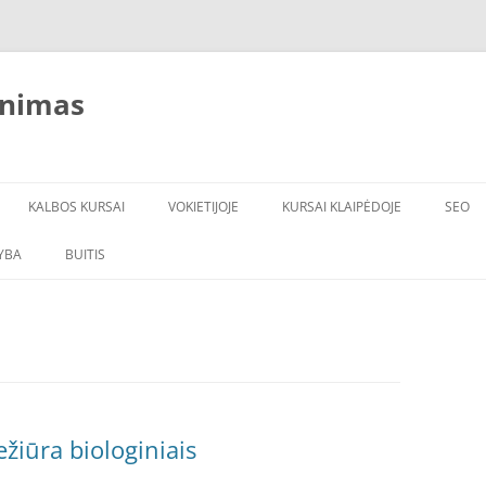
inimas
KALBOS KURSAI
VOKIETIJOJE
KURSAI KLAIPĖDOJE
SEO
YBA
BUITIS
ĮRANGA
VANDENS FILTRAI
ežiūra biologiniais