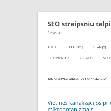
Skip
to
content
SEO straipsniu talp
filmas24.lt
AUTO
KELTAI Į KYLĮ
ISPANIJOJE
BIL ANNONSER
PORTALAS
STAT
TAG ARCHIVES:
BAKTERIJOS I KANALIZACIJA
Vietinės kanalizacijos pri
mikroorganizmais