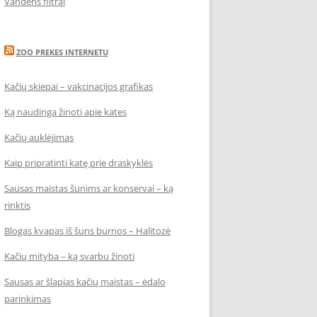
Vandens filtrai
ZOO PREKES INTERNETU
Kačių skiepai – vakcinacijos grafikas
Ką naudinga žinoti apie kates
Kačių auklėjimas
Kaip pripratinti katę prie draskyklės
Sausas maistas šunims ar konservai – ką
rinktis
Blogas kvapas iš šuns burnos – Halitozė
Kačių mityba – ką svarbu žinoti
Sausas ar šlapias kačių maistas – ėdalo
parinkimas