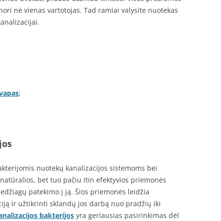
ori nė vienas vartotojas. Tad ramiai valysite nuotekas
analizacijai.
kvapas
;
jos
akterijomis nuotekų kanalizacijos sistemoms bei
natūralios, bet tuo pačiu itin efektyvios priemonės
džiagų patekimo į ją. Šios priemonės leidžia
ciją ir užtikrinti sklandų jos darbą nuo pradžių iki
analizacijos bakterijos
yra geriausias pasirinkimas dėl