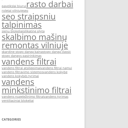
rasto darbai
paveikslai biurui
roletai vilniuje
seo
seo straipsniu
talpinimas
sienu blokeliai
silikatine plyta
skalbimo mašinų
remontas vilniuje
skardine stogo danga kaina
stogo danga classic
stogo dangos pasirinkimas
vandens filtrai
vandens filtrai atsiliepimai
vandens filtrai namui
vandens filtravimo sistemos
vandens kokybe
vandens kokybės tyrimai
vandens
minkstinimo filtrai
vandens nugeležinimo filtrai
vandens tyrimas
ventiliaciniai blokeliai
CATEGORIES