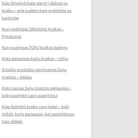
Kaip išmokyti katę daryti į dėžutę su
kraiku – prie tualeto katę pratinkite su
kantrybe
Kuo ypatingas Silikoninis kraikas –
Privalumai
Kuo ypatingas TOFU kraikas katėms
Koks geriausias kačių kraikas – rūšys
Iš kokių produktų gaminamas šunų
maistas – ėdalas
Koks sausas šunų maistas geriausias –
kokį pasirinkti savo augintiniui
Kaip išsirinkti kraiką savo katei – kokį
rinktis, kuris geriausias, kai pasirinkimas
toks didelis