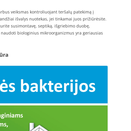
varbus veiksmas kontroliuojant teršalų patekimą į
ndžiai išvalys nuotekas, jei tinkamai juos prižiūrėsite.
turite susimontavę, septiką, išgriebimo duobę,
ą, naudoti biologinius mikroorganizmus yra geriausias
iūra