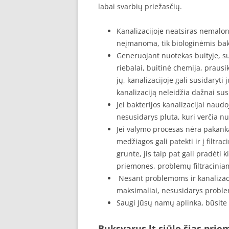
labai svarbių priežasčių.
Kanalizacijoje neatsiras nemalo
neįmanoma, tik biologinėmis bak
Generuojant nuotekas buityje, su j
riebalai, buitinė chemija, prausik
jų, kanalizacijoje gali susidaryti
kanalizaciją neleidžia dažnai su
Jei bakterijos kanalizacijai naud
nesusidarys pluta, kuri verčia nu
Jei valymo procesas nėra pakank
medžiagos gali patekti ir į filt
grunte, jis taip pat gali pradėti 
priemones, problemų filtraciniam
Nesant problemoms ir kanalizacij
maksimaliai, nesusidarys problem
Saugi Jūsų namų aplinka, būsite s
Buksvarus.lt siūlo šias pri