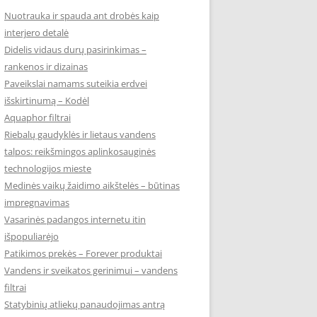
Nuotrauka ir spauda ant drobės kaip
interjero detalė
Didelis vidaus durų pasirinkimas –
rankenos ir dizainas
Paveikslai namams suteikia erdvei
išskirtinumą – Kodėl
Aquaphor filtrai
Riebalų gaudyklės ir lietaus vandens
talpos: reikšmingos aplinkosauginės
technologijos mieste
Medinės vaikų žaidimo aikštelės – būtinas
impregnavimas
Vasarinės padangos internetu itin
išpopuliarėjo
Patikimos prekės – Forever produktai
Vandens ir sveikatos gerinimui – vandens
filtrai
Statybinių atliekų panaudojimas antrą