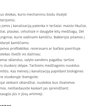
nus dvokas, kurio mechaniniu būdu išvalyti
terijomis;
omis į kanalizaciją patenka ir teršalai: maisto likučiai,
liai, plaukai, celiuliozė ir daugybė kitų medžiagų. Dėl
 junginiai, kurie vadinami kamščiu. Bakterijos pilamos į
sidaryti kamščiams;
ojamos profilaktikai, rezervuaro ar bačkos paviršiuje
otekas išvežti vis dažniau;
amai sklandus, valyto vandens pagalba, taršios
racinį sluoksnį sklype. Taršioms medžiagoms nusėdus
kimštis. Kas mėnesį į kanalizaciją papildant biologines
e sluoksnyje išvengsite;
ai veikiant sklandžiai, nuotekos bus išvalomos
os, neišlaidausite kaskart jas sprendžiant;
augūs Jūs ir Jūsų artimieji.
emones