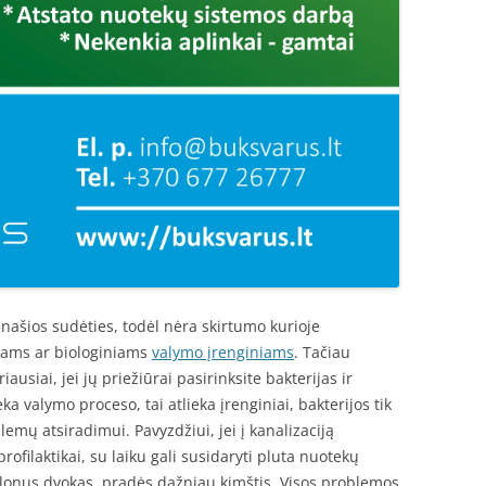
ašios sudėties, todėl nėra skirtumo kurioje
etams ar biologiniams
valymo įrenginiams
. Tačiau
usiai, jei jų priežiūrai pasirinksite bakterijas ir
 valymo proceso, tai atlieka įrenginiai, bakterijos tik
emų atsiradimui. Pavyzdžiui, jei į kanalizaciją
rofilaktikai, su laiku gali susidaryti pluta nuotekų
malonus dvokas, pradės dažniau kimštis. Visos problemos