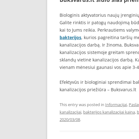
Biologinis aktyvatorius naujų įrengin
Galite rinktis ir patogų naudojimą bū
kai to Jums reikia. Perkrautiems valy
bakterijos
, kurios pagreitina taršių 
kanalizacijos darbą. Ir žinoma, Buksva
kanalizacijos sistemoje greitam sprendi
sklandų vietinė kanalizacijos darbą. K
vienam mėnesiui gaunasi vos apie 3-4
Efektyvūs ir biologiniai sprendimai ba
kanalizacijos priežiūra – Buksvarus.lt
This entry was posted in
Informacijai
,
Pasl
kanalizacijai
,
bakterijos kanalizacijai kaina
,
b
2020/03/08
.