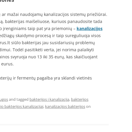
ių ar mažai naudojamų kanalizacijos sistemų priežiūrai.
dą, bakterijas maišeliuose, kuriuos panaudosite tada
mo įrenginiams taip pat yra priemonių –
kanalizacijos
medžiagų skaidymo procesą ir taip sureguliuoja visos
rus.lt siūlo bakterijas jau susidariusių problemų
mui. Todėl pasitikėti verta, jei norima palaikyti
ainos svyruoja nuo 13 iki 35 eurų, kas skaičiuojant
 eurus.
kterijų ir fermentų pagalba yra sklandi vietinės
augos
and tagged
bakterijos i kanalizacija
,
bakterijos
io bakterijos kanalizacijai
,
kanalizacijos bakterijos
on