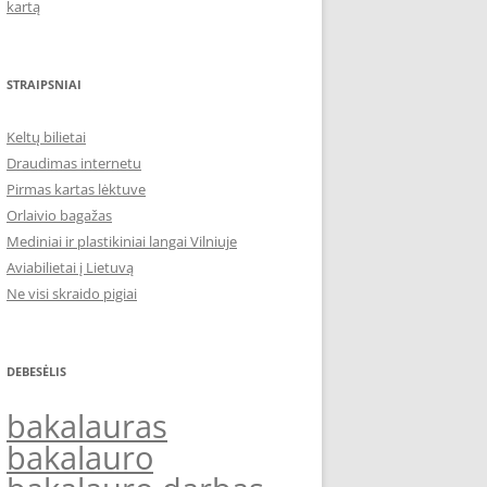
kartą
STRAIPSNIAI
Keltų bilietai
Draudimas internetu
Pirmas kartas lėktuve
Orlaivio bagažas
Mediniai ir plastikiniai langai Vilniuje
Aviabilietai į Lietuvą
Ne visi skraido pigiai
DEBESĖLIS
bakalauras
bakalauro