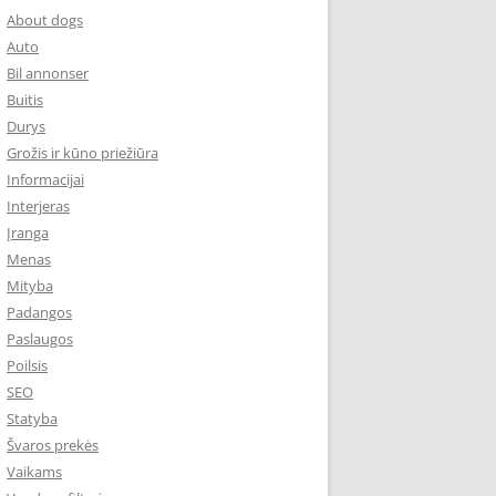
About dogs
Auto
Bil annonser
Buitis
Durys
Grožis ir kūno priežiūra
Informacijai
Interjeras
Įranga
Menas
Mityba
Padangos
Paslaugos
Poilsis
SEO
Statyba
Švaros prekės
Vaikams