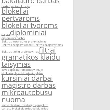
bakalauro darbas
bakterijos kanalizacijai
blokeliai
pertvaroms
blokeliai tvoroms
diplominiai
cerpes
diplominiai darbai
Elektros instaliacijos projektavimas
Elektros projektas namui
Elektros projektavimas
filtrai
Elektros tinklų projektavimas
gramatikos klaidu
taisymas
kavos aparatų remontas vilniuje
klinkerio plytelės
klinkerio plytos
kursiniai darbai
magistro darbas
mikroautobusu
nuoma
Namo elektros instaliacijos projektas
pamatu blokeliai
parduoda blokelius