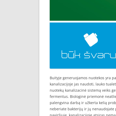
Buityje generuojamos nuotekos yra pan
kanalizacijoje jas naudoti, lauko tual
nuotekų kanalizacinė sistemą veiks geria
fermentus. Biologinė priemonė neatlieka
palengvina darbą ir užkerta kelią probl
neberiate bakterijų ir jų nenaudojate p
paviršiuje, kanalizacijoje atsiras ne