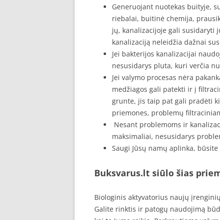
Generuojant nuotekas buityje, su j
riebalai, buitinė chemija, prausik
jų, kanalizacijoje gali susidaryti
kanalizaciją neleidžia dažnai su
Jei bakterijos kanalizacijai naud
nesusidarys pluta, kuri verčia nu
Jei valymo procesas nėra pakank
medžiagos gali patekti ir į filt
grunte, jis taip pat gali pradėti 
priemones, problemų filtraciniam
Nesant problemoms ir kanalizacij
maksimaliai, nesusidarys problem
Saugi Jūsų namų aplinka, būsite s
Buksvarus.lt siūlo šias pri
Biologinis aktyvatorius naujų įrengin
Galite rinktis ir patogų naudojimą bū