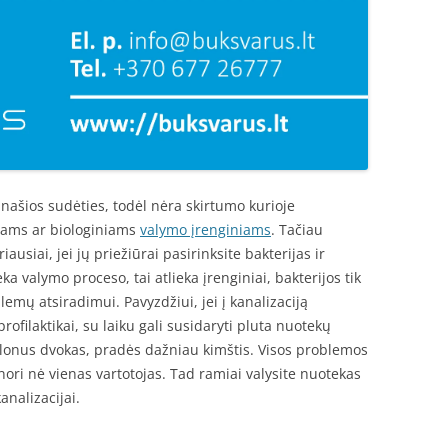
ašios sudėties, todėl nėra skirtumo kurioje
etams ar biologiniams
valymo įrenginiams
. Tačiau
usiai, jei jų priežiūrai pasirinksite bakterijas ir
 valymo proceso, tai atlieka įrenginiai, bakterijos tik
emų atsiradimui. Pavyzdžiui, jei į kanalizaciją
rofilaktikai, su laiku gali susidaryti pluta nuotekų
malonus dvokas, pradės dažniau kimštis. Visos problemos
ori nė vienas vartotojas. Tad ramiai valysite nuotekas
analizacijai.