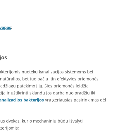
kvapas
;
jos
akterijomis nuotekų kanalizacijos sistemoms bei
natūralios, bet tuo pačiu itin efektyvios priemonės
džiagų patekimo į ją. Šios priemonės leidžia
ciją ir užtikrinti sklandų jos darbą nuo pradžių iki
analizacijos bakterijos
yra geriausias pasirinkimas dėl
nus dvokas, kurio mechaniniu būdu išvalyti
terijomis;