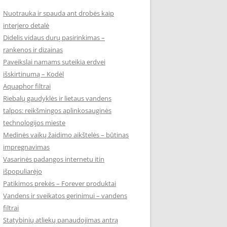
Nuotrauka ir spauda ant drobės kaip
interjero detalė
Didelis vidaus durų pasirinkimas –
rankenos ir dizainas
Paveikslai namams suteikia erdvei
išskirtinumą – Kodėl
Aquaphor filtrai
Riebalų gaudyklės ir lietaus vandens
talpos: reikšmingos aplinkosauginės
technologijos mieste
Medinės vaikų žaidimo aikštelės – būtinas
impregnavimas
Vasarinės padangos internetu itin
išpopuliarėjo
Patikimos prekės – Forever produktai
Vandens ir sveikatos gerinimui – vandens
filtrai
Statybinių atliekų panaudojimas antrą