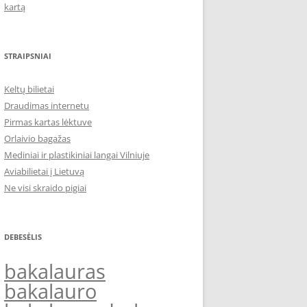
kartą
STRAIPSNIAI
Keltų bilietai
Draudimas internetu
Pirmas kartas lėktuve
Orlaivio bagažas
Mediniai ir plastikiniai langai Vilniuje
Aviabilietai į Lietuvą
Ne visi skraido pigiai
DEBESĖLIS
bakalauras
bakalauro