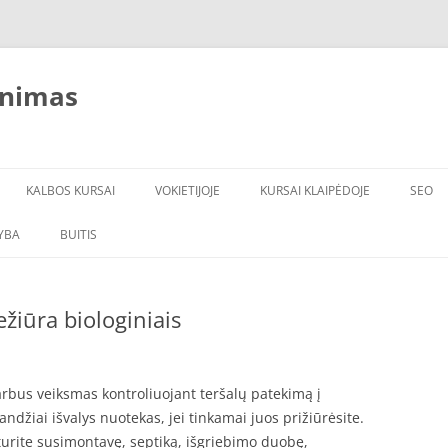
inimas
KALBOS KURSAI
VOKIETIJOJE
KURSAI KLAIPĖDOJE
SEO
YBA
BUITIS
ĮRANGA
VANDENS FILTRAI
ežiūra biologiniais
varbus veiksmas kontroliuojant teršalų patekimą į
ndžiai išvalys nuotekas, jei tinkamai juos prižiūrėsite.
turite susimontavę, septiką, išgriebimo duobę,