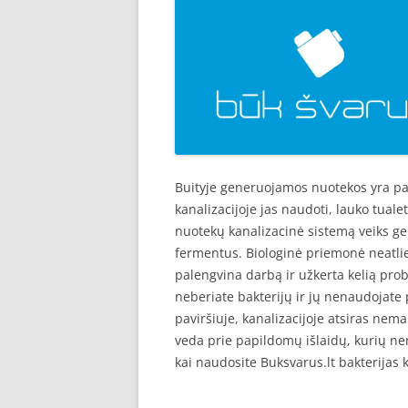
Buityje generuojamos nuotekos yra pan
kanalizacijoje jas naudoti, lauko tual
nuotekų kanalizacinė sistemą veiks geria
fermentus. Biologinė priemonė neatlieka
palengvina darbą ir užkerta kelią probl
neberiate bakterijų ir jų nenaudojate p
paviršiuje, kanalizacijoje atsiras ne
veda prie papildomų išlaidų, kurių nen
kai naudosite Buksvarus.lt bakterijas k