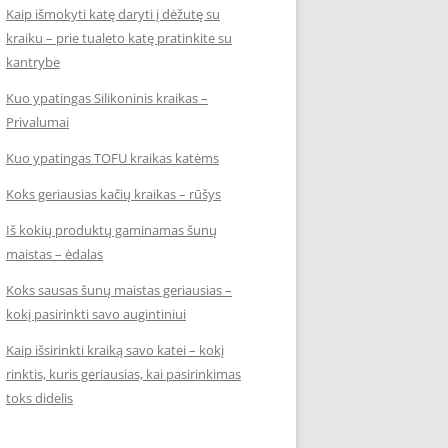
Kaip išmokyti katę daryti į dėžutę su
kraiku – prie tualeto katę pratinkite su
kantrybe
Kuo ypatingas Silikoninis kraikas –
Privalumai
Kuo ypatingas TOFU kraikas katėms
Koks geriausias kačių kraikas – rūšys
Iš kokių produktų gaminamas šunų
maistas – ėdalas
Koks sausas šunų maistas geriausias –
kokį pasirinkti savo augintiniui
Kaip išsirinkti kraiką savo katei – kokį
rinktis, kuris geriausias, kai pasirinkimas
toks didelis