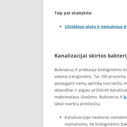
Taip pat skaitykite:
Užsidėjusi pluta ir nemalonus 
Kanalizacijai skirtos bakteri
Buksvarus.lt prekiauja biologinėmis b
valymo įrenginiams. Tai 100 procentų 
apsaugant namų aplinką nuo taršių me
sklandžiai ir pigiau prižiūrėti kanaliza
maksimalaus išvalymo. Buksvarus.lt
k
labai svarbių priežasčių.
Kanalizacijoje neatsiras nemalo
neįmanoma, tik biologinėmis bak