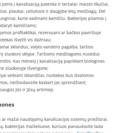
omis į kanalizaciją patenka ir teršalai: maisto likučiai,
liai, plaukai, celiuliozė ir daugybė kitų medžiagų. Dėl
 junginiai, kurie vadinami kamščiu. Bakterijos pilamos į
sidaryti kamščiams;
ojamos profilaktikai, rezervuaro ar bačkos paviršiuje
otekas išvežti vis dažniau;
amai sklandus, valyto vandens pagalba, taršios
racinį sluoksnį sklype. Taršioms medžiagoms nusėdus
kimštis. Kas mėnesį į kanalizaciją papildant biologines
e sluoksnyje išvengsite;
ai veikiant sklandžiai, nuotekos bus išvalomos
os, neišlaidausite kaskart jas sprendžiant;
augūs Jūs ir Jūsų artimieji.
emones
ių ar mažai naudojamų kanalizacijos sistemų priežiūrai.
dą, bakterijas maišeliuose, kuriuos panaudosite tada