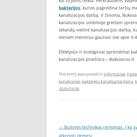
kai to Jums reikia. Perkrautiems valy
bakterijos
, kurios pagreitina taršių 
kanalizacijos darbą. Ir žinoma, Buksva
kanalizacijos sistemoje greitam sprendi
sklandų vietinė kanalizacijos darbą. K
vienam mėnesiui gaunasi vos apie 3-4
Efektyvūs ir biologiniai sprendimai ba
kanalizacijos priežiūra – Buksvarus.lt
This entry was posted in
Informacijai
,
Pasl
kanalizacijai
,
bakterijos kanalizacijai kaina
,
b
2020/03/08
.
Post
←
Buitinės technikos remontas. Į ką s
navigation
atkreipti dėmesį