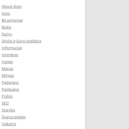
About dogs
Auto
Bil annonser
Buitis
Durys
Grožis ir kūno priežiūra
Informacijai
Interjeras
Įranga
Menas
Mityba
Padangos
Paslaugos
Poilsis
SEO
Statyba
Švaros prekės
Vaikams