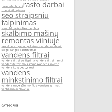
rasto darbai
paveikslai biurui
roletai vilniuje
seo
seo straipsniu
talpinimas
sienu blokeliai
silikatine plyta
skalbimo mašinų
remontas vilniuje
skardine stogo danga kaina
stogo danga classic
stogo dangos pasirinkimas
vandens filtrai
vandens filtrai atsiliepimai
vandens filtrai namui
vandens filtravimo sistemos
vandens kokybe
vandens kokybės tyrimai
vandens
minkstinimo filtrai
vandens nugeležinimo filtrai
vandens tyrimas
ventiliaciniai blokeliai
CATEGORIES