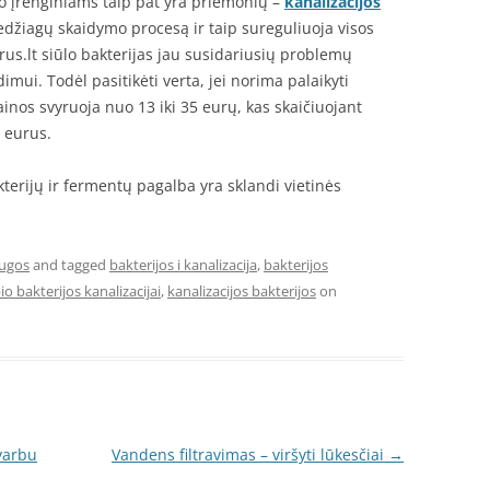
mo įrenginiams taip pat yra priemonių –
kanalizacijos
medžiagų skaidymo procesą ir taip sureguliuoja visos
rus.lt siūlo bakterijas jau susidariusių problemų
mui. Todėl pasitikėti verta, jei norima palaikyti
ainos svyruoja nuo 13 iki 35 eurų, kas skaičiuojant
 eurus.
kterijų ir fermentų pagalba yra sklandi vietinės
augos
and tagged
bakterijos i kanalizacija
,
bakterijos
io bakterijos kanalizacijai
,
kanalizacijos bakterijos
on
varbu
Vandens filtravimas – viršyti lūkesčiai
→