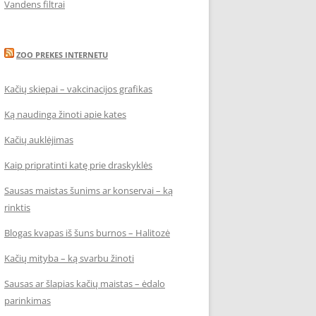
Vandens filtrai
ZOO PREKES INTERNETU
Kačių skiepai – vakcinacijos grafikas
Ką naudinga žinoti apie kates
Kačių auklėjimas
Kaip pripratinti katę prie draskyklės
Sausas maistas šunims ar konservai – ką
rinktis
Blogas kvapas iš šuns burnos – Halitozė
Kačių mityba – ką svarbu žinoti
Sausas ar šlapias kačių maistas – ėdalo
parinkimas