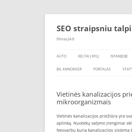
Skip
to
content
SEO straipsniu talp
filmas24.lt
AUTO
KELTAI Į KYLĮ
ISPANIJOJE
BIL ANNONSER
PORTALAS
STAT
Vietinės kanalizacijos pri
mikroorganizmais
Vietinės kanalizacijos priežiūra yra s
aplinką. Nuotekų valymo įrenginiai skla
Nesvarbu kurią kanalizacijos sistemą 