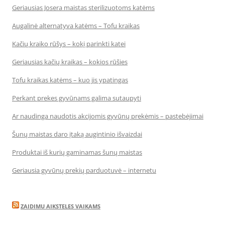
Geriausias Josera maistas sterilizuotoms katėms
Augalinė alternatyva katėms – Tofu kraikas
Kačių kraiko rūšys – kokį parinkti katei
Geriausias kačių kraikas – kokios rūšies
Tofu kraikas katėms – kuo jis ypatingas
Perkant prekes gyvūnams galima sutaupyti
Ar naudinga naudotis akcijomis gyvūnų prekėmis – pastebėjimai
Šunų maistas daro įtaką augintinio išvaizdai
Produktai iš kurių gaminamas šunų maistas
Geriausia gyvūnų prekių parduotuvė – internetu
ZAIDIMU AIKSTELES VAIKAMS