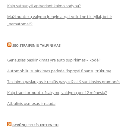
Kaip sutaupyti aptveriant kaimo sodybą?
Maži nuotekų valymo įrenginiai gali veikti ne tik tyliai, bet ir
„nematomai‘‘?
SEO STRAIPSNIU TALPINIMAS
Geriausias pasirinkimas yra auto supirkimas – kodėl?
Automobilių supirkimas padeda išspręsti finansų trūkumą
Tekinimo paslaugos ir realūs pavyzdžiai iš sunkiosios pramonės
Kaip transformuoti užsakymų valdymą per 12 mėnesių?
Atbulinis osmosas ir nauda
GYVŪNŲ PREKĖS INTERNETU