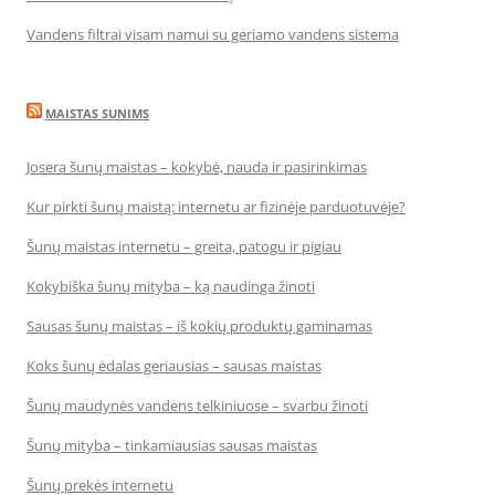
Vandens filtrai visam namui su geriamo vandens sistema
MAISTAS SUNIMS
Josera šunų maistas – kokybė, nauda ir pasirinkimas
Kur pirkti šunų maistą: internetu ar fizinėje parduotuvėje?
Šunų maistas internetu – greita, patogu ir pigiau
Kokybiška šunų mityba – ką naudinga žinoti
Sausas šunų maistas – iš kokių produktų gaminamas
Koks šunų ėdalas geriausias – sausas maistas
Šunų maudynės vandens telkiniuose – svarbu žinoti
Šunų mityba – tinkamiausias sausas maistas
Šunų prekės internetu