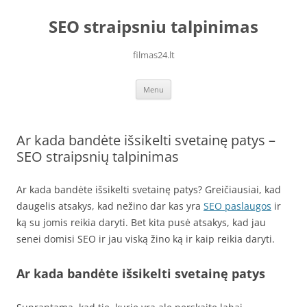
Skip
to
SEO straipsniu talpinimas
content
filmas24.lt
Menu
Ar kada bandėte išsikelti svetainę patys –
SEO straipsnių talpinimas
Ar kada bandėte išsikelti svetainę patys? Greičiausiai, kad
daugelis atsakys, kad nežino dar kas yra
SEO paslaugos
ir
ką su jomis reikia daryti. Bet kita pusė atsakys, kad jau
senei domisi SEO ir jau viską žino ką ir kaip reikia daryti.
Ar kada bandėte išsikelti svetainę patys