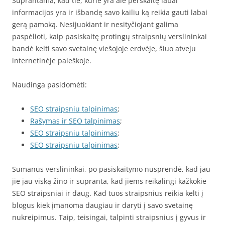
Suprantama, kad tie, kurie yra ale perskaitę labai
informacijos yra ir išbandę savo kailiu ką reikia gauti labai
gerą pamoką. Nesijuokiant ir nesityčiojant galima
paspėlioti, kaip pasiskaitę protingų straipsnių verslininkai
bandė kelti savo svetainę viešojoje erdvėje, šiuo atveju
internetinėje paieškoje.
Naudinga pasidomėti:
SEO straipsniu talpinimas
;
Rašymas ir SEO talpinimas
;
SEO straipsniu talpinimas
;
SEO straipsniu talpinimas
;
Sumanūs verslininkai, po pasiskaitymo nusprendė, kad jau
jie jau viską žino ir supranta, kad jiems reikalingi kažkokie
SEO straipsniai ir daug. Kad tuos straipsnius reikia kelti į
blogus kiek įmanoma daugiau ir daryti į savo svetainę
nukreipimus. Taip, teisingai, talpinti straipsnius į gyvus ir