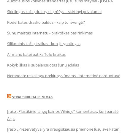
Aukščiausios kokybės standartas Jūsų šuns mitybai - JOSERA
Skirtingos kačių draskyklių rūšys – skirtingi privalumai
Kodėl katės drasko baldus - kaip to išvengti?
Šunų maistas internetu - praktiškas pasirinkimas
Silikoninis kačių kraikas - kuo jis ypatingas
Ar mano katei patiks Tofu kraikas
Kokybiškas ir subalansuotas šunų ėdalas
Nerandate reikalingų prekių gyvūnams - internetinė parduotuvė
STRAIPSNIU TALPINIMAS
Įrašo „Plastikinių langų kainos Vilniuje“ komentaras, kurį parašė
Algis
Įrašo „Prezervatyvai yra draugiškiausia priemonė Jūsų sveikatai“