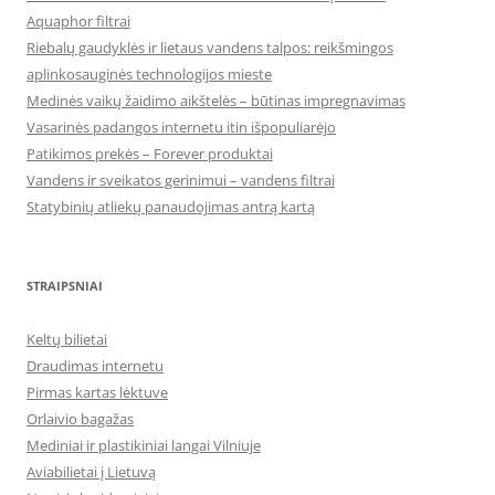
Aquaphor filtrai
Riebalų gaudyklės ir lietaus vandens talpos: reikšmingos
aplinkosauginės technologijos mieste
Medinės vaikų žaidimo aikštelės – būtinas impregnavimas
Vasarinės padangos internetu itin išpopuliarėjo
Patikimos prekės – Forever produktai
Vandens ir sveikatos gerinimui – vandens filtrai
Statybinių atliekų panaudojimas antrą kartą
STRAIPSNIAI
Keltų bilietai
Draudimas internetu
Pirmas kartas lėktuve
Orlaivio bagažas
Mediniai ir plastikiniai langai Vilniuje
Aviabilietai į Lietuvą