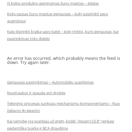
Iš kokių produktų gaminamas šunų maistas – ėdalas
Koks sausas šunų maistas geriausias – kokį pasirinkti savo
augintiniui
Kaip išsirinkti kraiką savo katei – kokį rinktis, kuris geriausias, kai
pasirinkimas toks didelis
An error has occurred, which probably means the feed is
down. Try again later.
Geriausias pasirinkimas – Automobilių supirkimas
Nuotraukos ir spauda ant drobės
Tekinimo procesas sunkiųjų mechanizmų komponentams – Nuo
žaliavos iki giganto
Kai ramybė yra svarbiau už greitį, kodėl „Vezam123.lt“ renkasi
pedantišką tvarką ir BCA draudimą