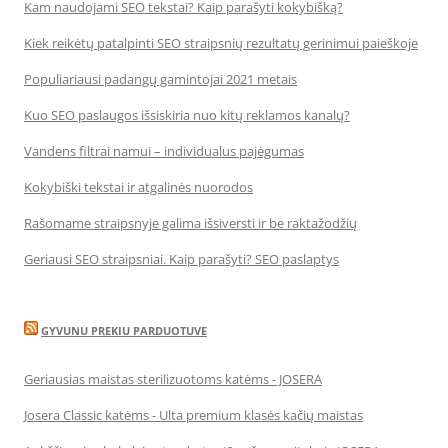
Kam naudojami SEO tekstai? Kaip parašyti kokybišką?
Kiek reikėtų patalpinti SEO straipsnių rezultatų gerinimui paieškoje
Populiariausi padangų gamintojai 2021 metais
Kuo SEO paslaugos išsiskiria nuo kitų reklamos kanalų?
Vandens filtrai namui – individualus pajėgumas
Kokybiški tekstai ir atgalinės nuorodos
Rašomame straipsnyje galima išsiversti ir be raktažodžių
Geriausi SEO straipsniai. Kaip parašyti? SEO paslaptys
GYVUNU PREKIU PARDUOTUVE
Geriausias maistas sterilizuotoms katėms - JOSERA
Josera Classic katėms - Ulta premium klasės kačių maistas