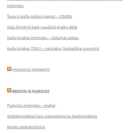
internetu
Šunų ir kačių pašarų kainos – JOSERA
Kaip išmokyti katę naudotis kraiko dėže
Kačių kraikas internetu – siūlomas pigiau
Kačių kraikas TOFU – natūralus, biologiškai suyrantis
PADANGOS INTERNETU
KREDITAI IR PASKOLOS
Paskolos internetu – greitai
Greitieji kreditai tapo paprastesni su skaičiuoklėmis
Banko paskola būstui