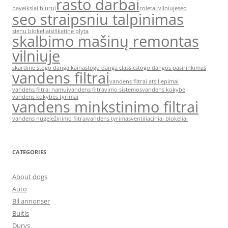
rasto darbai
paveikslai biurui
roletai vilniuje
seo
seo straipsniu talpinimas
sienu blokeliai
silikatine plyta
skalbimo mašinų remontas
vilniuje
skardine stogo danga kaina
stogo danga classic
stogo dangos pasirinkimas
vandens filtrai
vandens filtrai atsiliepimai
vandens filtrai namui
vandens filtravimo sistemos
vandens kokybe
vandens kokybės tyrimai
vandens minkstinimo filtrai
vandens nugeležinimo filtrai
vandens tyrimas
ventiliaciniai blokeliai
CATEGORIES
About dogs
Auto
Bil annonser
Buitis
Durys