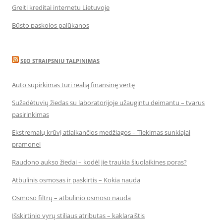
Greiti kreditai internetu Lietuvoje
Būsto paskolos palūkanos
SEO STRAIPSNIU TALPINIMAS
Auto supirkimas turi realią finansinę vertę
Sužadėtuvių žiedas su laboratorijoje užaugintu deimantu – tvarus
pasirinkimas
Ekstremalų krūvį atlaikančios medžiagos – Tiekimas sunkiajai
pramonei
Raudono aukso žiedai – kodėl jie traukia šiuolaikines poras?
Atbulinis osmosas ir paskirtis – Kokia nauda
Osmoso filtrų – atbulinio osmoso nauda
Išskirtinio vyrų stiliaus atributas – kaklaraištis