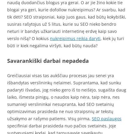
naudą duodančius blogus yra gerai. O ar jie žino kokie tie
blogai yra geri, kurie dofollow nukreipimus? Ar svarbu, kad
tik dėti? SEO straipsniai, kaip juos gaus, kad būtų kokybiški,
susiras rašytojus už 5 litus, kurie su SEO nieko bendro
neturi ir bandys užkariauti internetinę erdvę kaip savo
verslo nišą? O kokius
nukreipimus reikia daryti
, kiek jų turi
būti ir kiek negalima viršyti, kad būtų nauda?
Savarankiški darbai nepadeda
Greičiausiai visas tas aukščiau procesas jau senei yra
išbandytas verslininkų nelaimei. Suprantama, kad sunku
padaryti išvadas, jog nieko gero iš to neišėjo, sugaišta daug
laiko, išmesta pinigų, o naudos kaip nėra, taip nėra, nes
sumanieji verslininkai nesupranta, kad SEO svetainių
optimizavimas prasideda ne nuo straipsnių ar tekstų
užsakymo ar rašymo patiems. Visų pirma,
SEO paslaugos
specifiniai darbai prasideda nuo pačios svetainės. Joje
sustyguojami kodai, kad tarpusavyje sąveikautų,