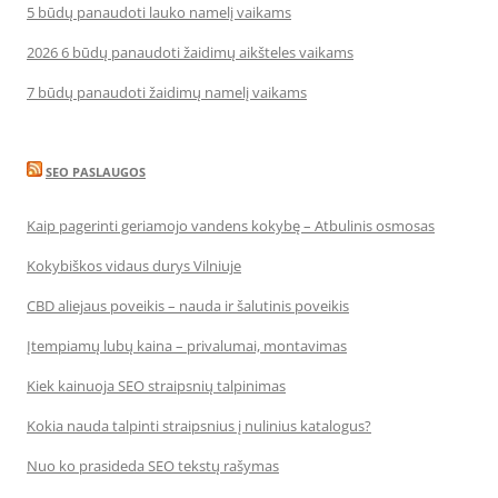
5 būdų panaudoti lauko namelį vaikams
2026 6 būdų panaudoti žaidimų aikšteles vaikams
7 būdų panaudoti žaidimų namelį vaikams
SEO PASLAUGOS
Kaip pagerinti geriamojo vandens kokybę – Atbulinis osmosas
Kokybiškos vidaus durys Vilniuje
CBD aliejaus poveikis – nauda ir šalutinis poveikis
Įtempiamų lubų kaina – privalumai, montavimas
Kiek kainuoja SEO straipsnių talpinimas
Kokia nauda talpinti straipsnius į nulinius katalogus?
Nuo ko prasideda SEO tekstų rašymas