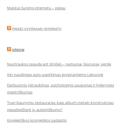
Maistas šunims internetu – pigiau
PREKĖS GYVŪNAMS INTERNETU
IEŠKOM
Nuotraukos spauda ant drobės – namuose, biuruose, versle
Itin naudingas auto supirkimas gyvenantiems Lietuvoje
Darbuotojų įsitraukimas, psichologinis saugumas ir lyderystės
meistriškumas
Tvari kiaurymių restauracija: kaip atkurti metalo konstrukcijas
nepažeidžiant jų autentiškumo?
Korėjietiškos kosmetikos paslaptis