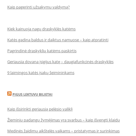
Kaip pagerinti užsakymų valdymą?
Kiek kainuoja nagų draskyklės katėms
Katės gadina baldus ir daiktus namuose – kaip atpratinti
Pagrindinė draskyklių katėms paskirtis
Geriausia dovana įsigijus katę – daugiafunkcinės draskyklės
9 laimingos katės įsakų šeimininkams
PIGUS LEKTUVU BILIETAI
Kaip išsirinkti geriausią pelėsio valiklį
Žieminių padangų žymėjimas yra svarbus – kaip išvengti klaidų
Medinės žaidimų aikštelės vaikams – pristatymas ir surinkimas