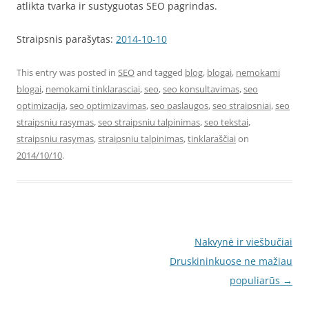
atlikta tvarka ir sustyguotas SEO pagrindas.
Straipsnis parašytas:
2014-10-10
This entry was posted in
SEO
and tagged
blog
,
blogai
,
nemokami
blogai
,
nemokami tinklarasciai
,
seo
,
seo konsultavimas
,
seo
optimizacija
,
seo optimizavimas
,
seo paslaugos
,
seo straipsniai
,
seo
straipsniu rasymas
,
seo straipsniu talpinimas
,
seo tekstai
,
straipsniu rasymas
,
straipsniu talpinimas
,
tinklaraščiai
on
2014/10/10
.
Post
Nakvynė ir viešbučiai
navigation
Druskininkuose ne mažiau
populiarūs
→