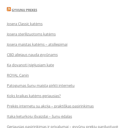
GYVUNU PREKES
Josera Classic katėms
Josera sterilizuotoms katėms
Josera maistas katėms – atsiliepimai
CBD aliejaus nauda gyvūnams
Ką dovanoti įsigijusiam katę
ROYAL Canin
Patogumas šunų maistą pirkti internetu
Koks kraikas katėms geriausias?
Prekės internetu su akcija – praktiškas pasirinkimas
Įtaka keturkojų išvaizdai – šunų ėdalas
Geriausias pasirinkimas ir privalumai – gyvūnų prekių parduotuvė