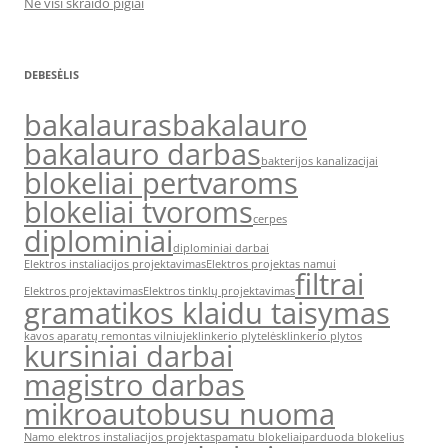
Ne visi skraido pigiai
DEBESĖLIS
bakalauras
bakalauro
bakalauro darbas
bakterijos kanalizacijai
blokeliai pertvaroms
blokeliai tvoroms
cerpes
diplominiai
diplominiai darbai
Elektros instaliacijos projektavimas
Elektros projektas namui
filtrai
Elektros projektavimas
Elektros tinklų projektavimas
gramatikos klaidu taisymas
kavos aparatų remontas vilniuje
klinkerio plytelės
klinkerio plytos
kursiniai darbai
magistro darbas
mikroautobusu nuoma
Namo elektros instaliacijos projektas
pamatu blokeliai
parduoda blokelius