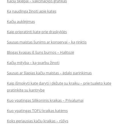
Kačių skiepai – vakcinacijos grafikas
Ką naudinga žinoti apie kates
Kačių auklėjimas
Kaip pripratinti katę prie draskyklės
Sausas maistas šunims ar konservai – ką rinktis
Blogas kvapas iš šuns burnos – Halitozė
Kačių mityba – ką svarbu žinoti
Sausas ar šlapias kačių maistas – ėdalo parinkimas
Kaip išmokyti katę daryti į dėžutę su kraiku – prie tualeto katę
pratinkite su kantrybe
Kuo ypatingas Silikoninis kraikas – Privalumai
Kuo ypatingas TOFU kraikas katėms
Koks geriausias kačių kraikas – rūšys