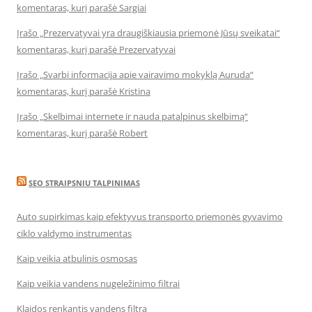
komentaras, kurį parašė Sargiai
Įrašo „Prezervatyvai yra draugiškiausia priemonė Jūsų sveikatai“
komentaras, kurį parašė Prezervatyvai
Įrašo „Svarbi informacija apie vairavimo mokyklą Auruda“
komentaras, kurį parašė Kristina
Įrašo „Skelbimai internete ir nauda patalpinus skelbimą“
komentaras, kurį parašė Robert
SEO STRAIPSNIU TALPINIMAS
Auto supirkimas kaip efektyvus transporto priemonės gyvavimo
ciklo valdymo instrumentas
Kaip veikia atbulinis osmosas
Kaip veikia vandens nugeležinimo filtrai
Klaidos renkantis vandens filtrą