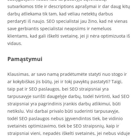
sutvarkomos title ir descriptions aprašymai ir dar daug kitų
darbų atliekama tik tam, kad vėliau netektų darbus
perdaryti iš naujo. SEO specialistai jau žino, kad nė vienas
save gerbiantis specialistai neapsiims ir nemeluos
klientams, kad gali iškelti svetainę, jei ji nėra optimizuota iš
vidaus.
Pamąstymui
Klausimas, ar savo namą pradėtumėte statyti nuo stogo ir
ar kokybiškas jis būtų, jei ir tokį pavyktų pastatyti? Taigi,
taip pat ir SEO paslaugos, bei SEO straipsniai yra
tarpusavyje surišti daugelyje darbų, todėl tvirtinti, kad SEO
straipsniai yra pagrindinis įrankis darbų atlikimui, būti
netikslu. Visi darbai privalo būti suderinti tarpusavyje,
todėl SEO paslaugos nebus įgyvendintos tiek, be vidinio
svetainės optimizavimo, tiek be SEO straipsnių, kaip ir
straipsniai vieni, nepadės iškelti svetainės, jei nebus viduje