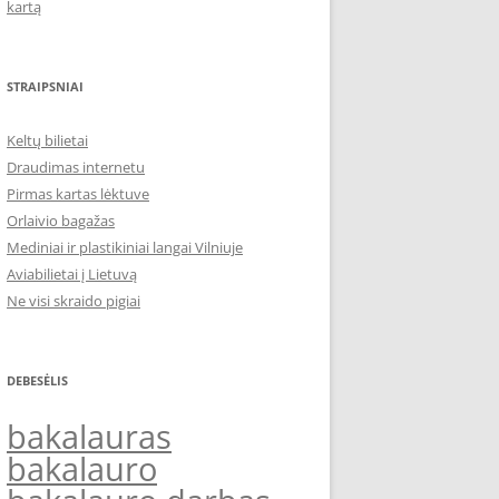
kartą
STRAIPSNIAI
Keltų bilietai
Draudimas internetu
Pirmas kartas lėktuve
Orlaivio bagažas
Mediniai ir plastikiniai langai Vilniuje
Aviabilietai į Lietuvą
Ne visi skraido pigiai
DEBESĖLIS
bakalauras
bakalauro