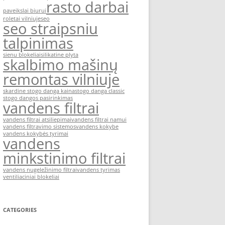
rasto darbai
paveikslai biurui
roletai vilniuje
seo
seo straipsniu
talpinimas
sienu blokeliai
silikatine plyta
skalbimo mašinų
remontas vilniuje
skardine stogo danga kaina
stogo danga classic
stogo dangos pasirinkimas
vandens filtrai
vandens filtrai atsiliepimai
vandens filtrai namui
vandens filtravimo sistemos
vandens kokybe
vandens kokybės tyrimai
vandens
minkstinimo filtrai
vandens nugeležinimo filtrai
vandens tyrimas
ventiliaciniai blokeliai
CATEGORIES