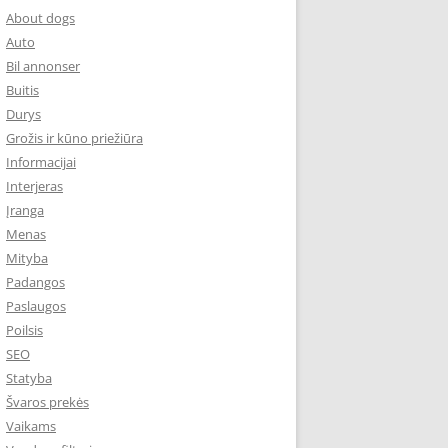
About dogs
Auto
Bil annonser
Buitis
Durys
Grožis ir kūno priežiūra
Informacijai
Interjeras
Įranga
Menas
Mityba
Padangos
Paslaugos
Poilsis
SEO
Statyba
Švaros prekės
Vaikams