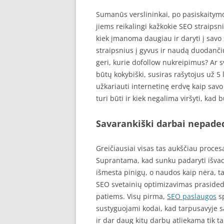
Sumanūs verslininkai, po pasiskaitymo
jiems reikalingi kažkokie SEO straipsni
kiek įmanoma daugiau ir daryti į savo 
straipsnius į gyvus ir naudą duodančius
geri, kurie dofollow nukreipimus? Ar sv
būtų kokybiški, susiras rašytojus už 5
užkariauti internetinę erdvę kaip savo
turi būti ir kiek negalima viršyti, kad
Savarankiški darbai nepade
Greičiausiai visas tas aukščiau proces
Suprantama, kad sunku padaryti išvadas
išmesta pinigų, o naudos kaip nėra, t
SEO svetainių optimizavimas prasided
patiems. Visų pirma,
SEO paslaugos
sp
sustyguojami kodai, kad tarpusavyje s
ir dar daug kitų darbų atliekama tik t