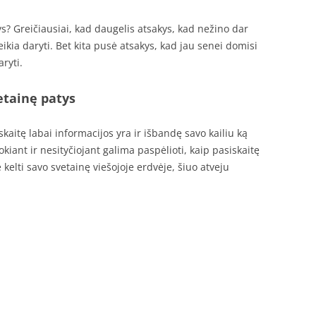
ys? Greičiausiai, kad daugelis atsakys, kad nežino dar
eikia daryti. Bet kita pusė atsakys, kad jau senei domisi
aryti.
etainę patys
kaitę labai informacijos yra ir išbandę savo kailiu ką
kiant ir nesityčiojant galima paspėlioti, kaip pasiskaitę
kelti savo svetainę viešojoje erdvėje, šiuo atveju