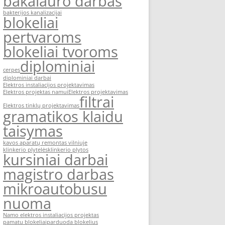
bakalauro darbas
bakterijos kanalizacijai
blokeliai
pertvaroms
blokeliai tvoroms
diplominiai
cerpes
diplominiai darbai
Elektros instaliacijos projektavimas
Elektros projektas namui
Elektros projektavimas
filtrai
Elektros tinklų projektavimas
gramatikos klaidu
taisymas
kavos aparatų remontas vilniuje
klinkerio plytelės
klinkerio plytos
kursiniai darbai
magistro darbas
mikroautobusu
nuoma
Namo elektros instaliacijos projektas
pamatu blokeliai
parduoda blokelius