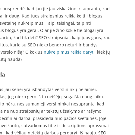
 nusprendė, kad jau jie jau viską žino ir supranta, kad
ai ir daug. Kad tuos straipsnius reikia kelti į blogus
svetainę nukreipimus. Taip, teisingai, talpinti
 blogus yra gerai. O ar jie žino kokie tie blogai yra
arbu, kad tik dėti? SEO straipsniai, kaip juos gaus, kad
 litus, kurie su SEO nieko bendro neturi ir bandys
 verslo nišą? O kokius
nukreipimus reikia daryti
, kiek jų
 būtų nauda?
da
as jau senei yra išbandytas verslininkų nelaimei.
, jog nieko gero iš to neišėjo, sugaišta daug laiko,
aip nėra, nes sumanieji verslininkai nesupranta, kad
a ne nuo straipsnių ar tekstų užsakymo ar rašymo
ecifiniai darbai prasideda nuo pačios svetainės. Joje
ąveikautų, sutvarkomos title ir descriptions aprašymai
am, kad vėliau netektų darbus perdaryti iš naujo. SEO