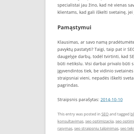
specialistai jau žino, kad nė vienas s
klientams, kad gali iškelti svetainę, je
Pamąstymui
Klausimas, ar savo namą pradėtumėte sta
pavyktų pastatyti? Taigi, taip pat ir S
daugelyje darbų, todėl tvirtinti, kad S
būti netikslu. Visi darbai privalo būt
įgyvendintos tiek, be vidinio svetainės
straipsniai vieni, nepadės iškelti svet
pagrindas.
Straipsnis parašytas:
2014-10-10
This entry was posted in
SEO
and tagged
b
konsultavimas
,
seo optimizacija
,
seo optim
rasymas
,
seo straipsniu talpinimas
,
seo tek