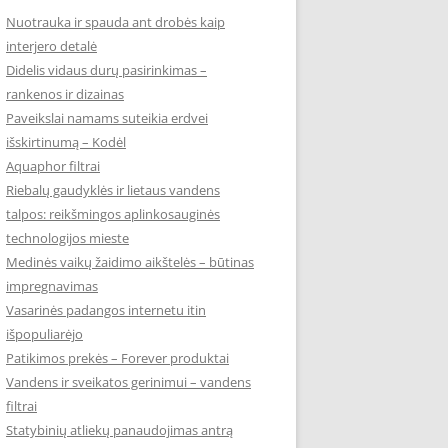
Nuotrauka ir spauda ant drobės kaip
interjero detalė
Didelis vidaus durų pasirinkimas –
rankenos ir dizainas
Paveikslai namams suteikia erdvei
išskirtinumą – Kodėl
Aquaphor filtrai
Riebalų gaudyklės ir lietaus vandens
talpos: reikšmingos aplinkosauginės
technologijos mieste
Medinės vaikų žaidimo aikštelės – būtinas
impregnavimas
Vasarinės padangos internetu itin
išpopuliarėjo
Patikimos prekės – Forever produktai
Vandens ir sveikatos gerinimui – vandens
filtrai
Statybinių atliekų panaudojimas antrą