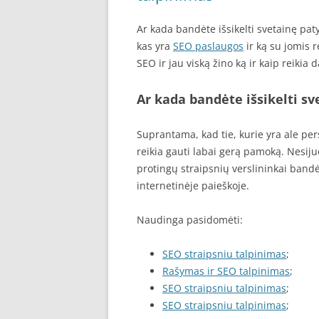
Ar kada bandėte išsikelti svetainę pat
kas yra
SEO paslaugos
ir ką su jomis r
SEO ir jau viską žino ką ir kaip reikia d
Ar kada bandėte išsikelti sv
Suprantama, kad tie, kurie yra ale pers
reikia gauti labai gerą pamoką. Nesijuo
protingų straipsnių verslininkai bandė 
internetinėje paieškoje.
Naudinga pasidomėti:
SEO straipsniu talpinimas
;
Rašymas ir SEO talpinimas
;
SEO straipsniu talpinimas
;
SEO straipsniu talpinimas
;