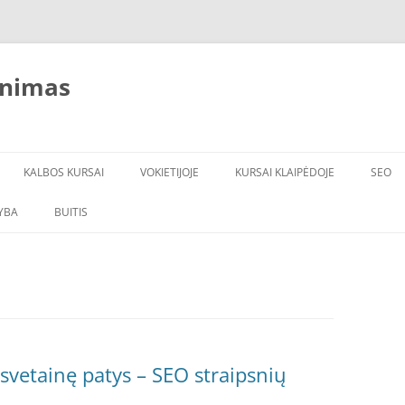
inimas
KALBOS KURSAI
VOKIETIJOJE
KURSAI KLAIPĖDOJE
SEO
YBA
BUITIS
ĮRANGA
VANDENS FILTRAI
 svetainę patys – SEO straipsnių