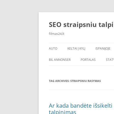
Skip
to
content
SEO straipsniu talp
filmas24.lt
AUTO
KELTAI Į KYLĮ
ISPANIJOJE
BIL ANNONSER
PORTALAS
STAT
TAG ARCHIVES:
STRAIPSNIU RASYMAS
Ar kada bandėte išsikelti
talpinimas