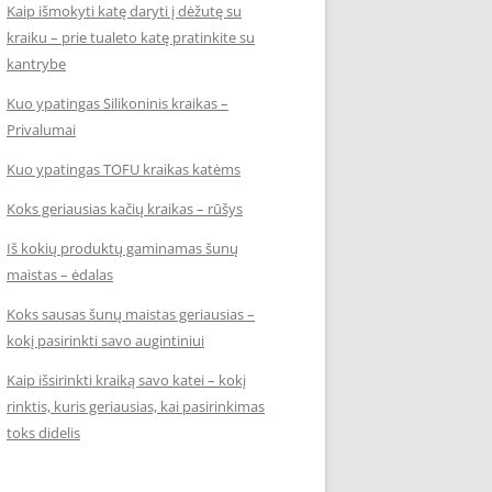
Kaip išmokyti katę daryti į dėžutę su
kraiku – prie tualeto katę pratinkite su
kantrybe
Kuo ypatingas Silikoninis kraikas –
Privalumai
Kuo ypatingas TOFU kraikas katėms
Koks geriausias kačių kraikas – rūšys
Iš kokių produktų gaminamas šunų
maistas – ėdalas
Koks sausas šunų maistas geriausias –
kokį pasirinkti savo augintiniui
Kaip išsirinkti kraiką savo katei – kokį
rinktis, kuris geriausias, kai pasirinkimas
toks didelis