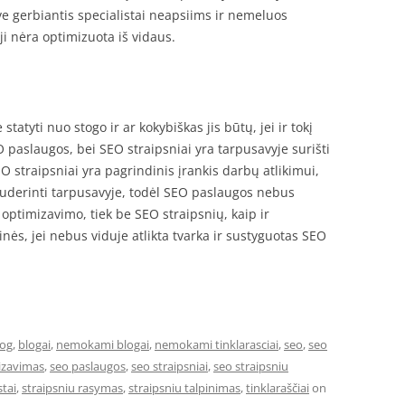
ave gerbiantis specialistai neapsiims ir nemeluos
i ji nėra optimizuota iš vidaus.
tyti nuo stogo ir ar kokybiškas jis būtų, jei ir tokį
EO paslaugos, bei SEO straipsniai yra tarpusavyje surišti
EO straipsniai yra pagrindinis įrankis darbų atlikimui,
i suderinti tarpusavyje, todėl SEO paslaugos nebus
 optimizavimo, tiek be SEO straipsnių, kaip ir
ainės, jei nebus viduje atlikta tvarka ir sustyguotas SEO
log
,
blogai
,
nemokami blogai
,
nemokami tinklarasciai
,
seo
,
seo
izavimas
,
seo paslaugos
,
seo straipsniai
,
seo straipsniu
stai
,
straipsniu rasymas
,
straipsniu talpinimas
,
tinklaraščiai
on