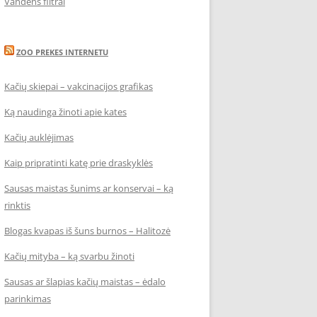
Vandens filtrai
ZOO PREKES INTERNETU
Kačių skiepai – vakcinacijos grafikas
Ką naudinga žinoti apie kates
Kačių auklėjimas
Kaip pripratinti katę prie draskyklės
Sausas maistas šunims ar konservai – ką
rinktis
Blogas kvapas iš šuns burnos – Halitozė
Kačių mityba – ką svarbu žinoti
Sausas ar šlapias kačių maistas – ėdalo
parinkimas