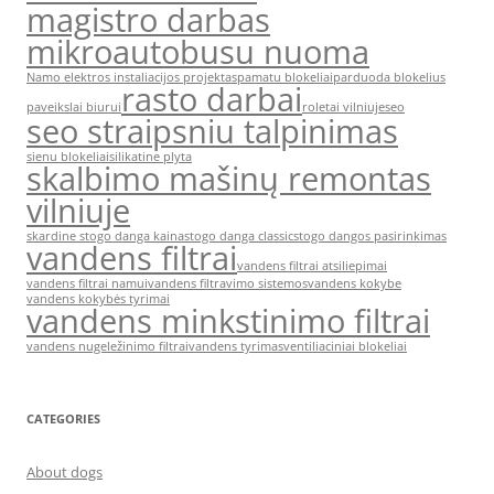
magistro darbas
mikroautobusu nuoma
Namo elektros instaliacijos projektas
pamatu blokeliai
parduoda blokelius
rasto darbai
paveikslai biurui
roletai vilniuje
seo
seo straipsniu talpinimas
sienu blokeliai
silikatine plyta
skalbimo mašinų remontas
vilniuje
skardine stogo danga kaina
stogo danga classic
stogo dangos pasirinkimas
vandens filtrai
vandens filtrai atsiliepimai
vandens filtrai namui
vandens filtravimo sistemos
vandens kokybe
vandens kokybės tyrimai
vandens minkstinimo filtrai
vandens nugeležinimo filtrai
vandens tyrimas
ventiliaciniai blokeliai
CATEGORIES
About dogs