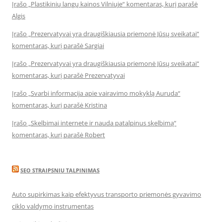
Įrašo „Plastikinių langų kainos Vilniuje“ komentaras, kurį parašė
Algis
Įrašo „Prezervatyvai yra draugiškiausia priemonė Jūsų sveikatai“
komentaras, kurį parašė Sargiai
Įrašo „Prezervatyvai yra draugiškiausia priemonė Jūsų sveikatai“
komentaras, kurį parašė Prezervatyvai
Įrašo „Svarbi informacija apie vairavimo mokyklą Auruda“
komentaras, kurį parašė Kristina
Įrašo „Skelbimai internete ir nauda patalpinus skelbimą“
komentaras, kurį parašė Robert
SEO STRAIPSNIU TALPINIMAS
Auto supirkimas kaip efektyvus transporto priemonės gyvavimo
ciklo valdymo instrumentas