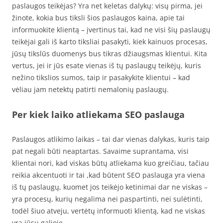
paslaugos teikėjas? Yra net keletas dalykų: visų pirma, jei
žinote, kokia bus tiksli šios paslaugos kaina, apie tai
informuokite klientą – įvertinus tai, kad ne visi šių paslaugų
teikėjai gali iš karto tiksliai pasakyti, kiek kainuos procesas,
jūsų tikslūs duomenys bus tikras džiaugsmas klientui. Kita
vertus, jei ir jūs esate vienas iš tų paslaugų teikėjų, kuris
nežino tikslios sumos, taip ir pasakykite klientui – kad
vėliau jam netektų patirti nemalonių paslaugų.
Per kiek laiko atliekama SEO paslauga
Paslaugos atlikimo laikas – tai dar vienas dalykas, kuris taip
pat negali būti neaptartas. Savaime suprantama, visi
klientai nori, kad viskas būtų atliekama kuo greičiau, tačiau
reikia akcentuoti ir tai ,kad būtent SEO paslauga yra viena
iš tų paslaugų, kuomet jos teikėjo ketinimai dar ne viskas –
yra procesų, kurių negalima nei paspartinti, nei sulėtinti,
todėl šiuo atveju, vertėtų informuoti klientą, kad ne viskas
yra jūsų galioje.