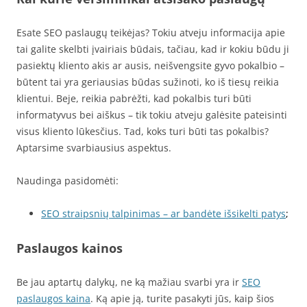
Esate SEO paslaugų teikėjas? Tokiu atveju informacija apie
tai galite skelbti įvairiais būdais, tačiau, kad ir kokiu būdu ji
pasiektų kliento akis ar ausis, neišvengsite gyvo pokalbio –
būtent tai yra geriausias būdas sužinoti, ko iš tiesų reikia
klientui. Beje, reikia pabrėžti, kad pokalbis turi būti
informatyvus bei aiškus – tik tokiu atveju galėsite pateisinti
visus kliento lūkesčius. Tad, koks turi būti tas pokalbis?
Aptarsime svarbiausius aspektus.
Naudinga pasidomėti:
SEO straipsnių talpinimas – ar bandėte išsikelti patys
;
Paslaugos kainos
Be jau aptartų dalykų, ne ką mažiau svarbi yra ir
SEO
paslaugos kaina
. Ką apie ją, turite pasakyti jūs, kaip šios