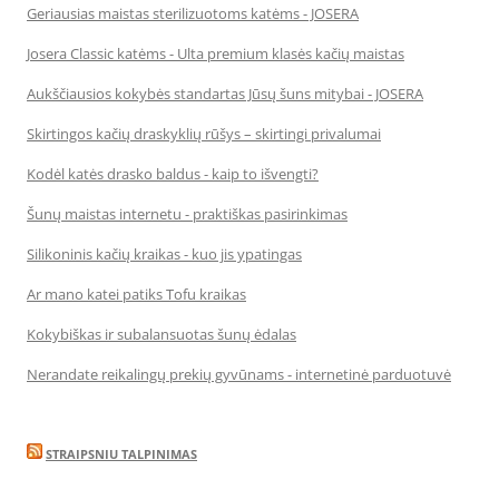
Geriausias maistas sterilizuotoms katėms - JOSERA
Josera Classic katėms - Ulta premium klasės kačių maistas
Aukščiausios kokybės standartas Jūsų šuns mitybai - JOSERA
Skirtingos kačių draskyklių rūšys – skirtingi privalumai
Kodėl katės drasko baldus - kaip to išvengti?
Šunų maistas internetu - praktiškas pasirinkimas
Silikoninis kačių kraikas - kuo jis ypatingas
Ar mano katei patiks Tofu kraikas
Kokybiškas ir subalansuotas šunų ėdalas
Nerandate reikalingų prekių gyvūnams - internetinė parduotuvė
STRAIPSNIU TALPINIMAS