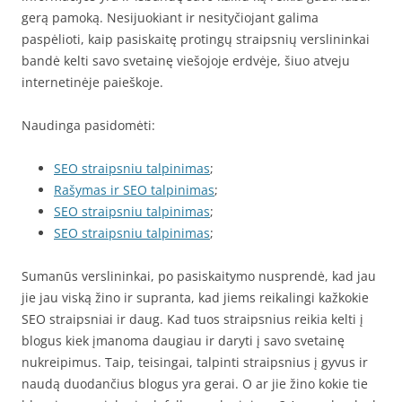
gerą pamoką. Nesijuokiant ir nesityčiojant galima
paspėlioti, kaip pasiskaitę protingų straipsnių verslininkai
bandė kelti savo svetainę viešojoje erdvėje, šiuo atveju
internetinėje paieškoje.
Naudinga pasidomėti:
SEO straipsniu talpinimas
;
Rašymas ir SEO talpinimas
;
SEO straipsniu talpinimas
;
SEO straipsniu talpinimas
;
Sumanūs verslininkai, po pasiskaitymo nusprendė, kad jau
jie jau viską žino ir supranta, kad jiems reikalingi kažkokie
SEO straipsniai ir daug. Kad tuos straipsnius reikia kelti į
blogus kiek įmanoma daugiau ir daryti į savo svetainę
nukreipimus. Taip, teisingai, talpinti straipsnius į gyvus ir
naudą duodančius blogus yra gerai. O ar jie žino kokie tie