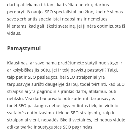
darbų atliekama tik tam, kad vėliau netektų darbus
perdaryti iš naujo. SEO specialistai jau žino, kad nė vienas
save gerbiantis specialistai neapsiims ir nemeluos
klientams, kad gali iškelti svetainę, jei ji nėra optimizuota iš
vidaus.
Pamąstymui
Klausimas, ar savo namą pradėtumėte statyti nuo stogo ir
ar kokybiškas jis būtų, jei ir tokį pavyktų pastatyti? Taigi,
taip pat ir SEO paslaugos, bei SEO straipsniai yra
tarpusavyje surišti daugelyje darbų, todėl tvirtinti, kad SEO
straipsniai yra pagrindinis įrankis darbų atlikimui, būti
netikslu. Visi darbai privalo būti suderinti tarpusavyje,
todėl SEO paslaugos nebus įgyvendintos tiek, be vidinio
svetainės optimizavimo, tiek be SEO straipsnių, kaip ir
straipsniai vieni, nepadės iškelti svetainės, jei nebus viduje
atlikta tvarka ir sustyguotas SEO pagrindas.