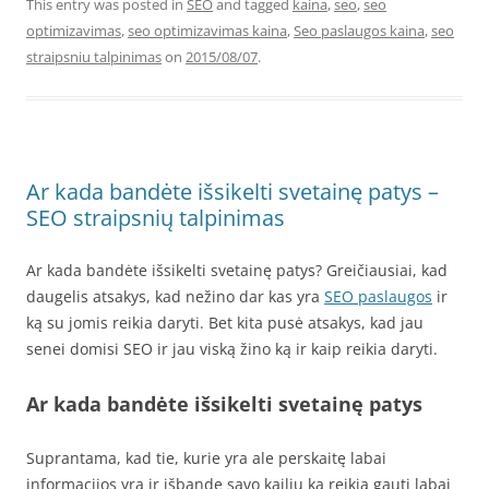
This entry was posted in
SEO
and tagged
kaina
,
seo
,
seo
optimizavimas
,
seo optimizavimas kaina
,
Seo paslaugos kaina
,
seo
straipsniu talpinimas
on
2015/08/07
.
Ar kada bandėte išsikelti svetainę patys –
SEO straipsnių talpinimas
Ar kada bandėte išsikelti svetainę patys? Greičiausiai, kad
daugelis atsakys, kad nežino dar kas yra
SEO paslaugos
ir
ką su jomis reikia daryti. Bet kita pusė atsakys, kad jau
senei domisi SEO ir jau viską žino ką ir kaip reikia daryti.
Ar kada bandėte išsikelti svetainę patys
Suprantama, kad tie, kurie yra ale perskaitę labai
informacijos yra ir išbandę savo kailiu ką reikia gauti labai