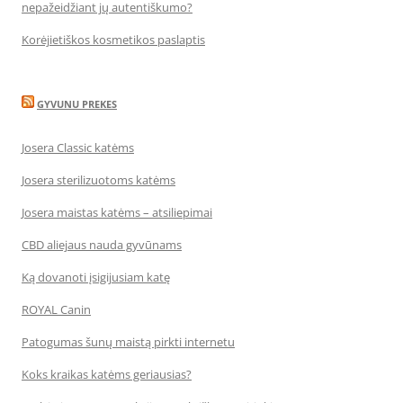
nepažeidžiant jų autentiškumo?
Korėjietiškos kosmetikos paslaptis
GYVUNU PREKES
Josera Classic katėms
Josera sterilizuotoms katėms
Josera maistas katėms – atsiliepimai
CBD aliejaus nauda gyvūnams
Ką dovanoti įsigijusiam katę
ROYAL Canin
Patogumas šunų maistą pirkti internetu
Koks kraikas katėms geriausias?