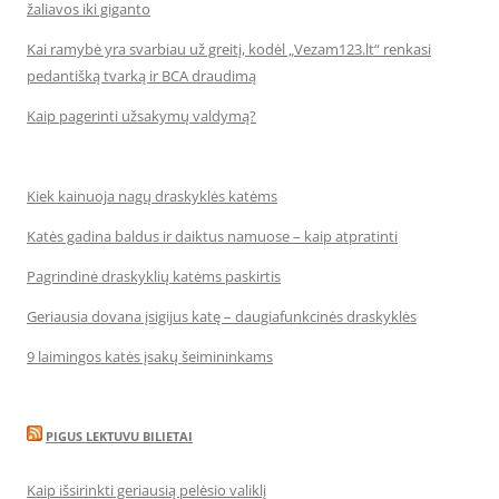
žaliavos iki giganto
Kai ramybė yra svarbiau už greitį, kodėl „Vezam123.lt“ renkasi
pedantišką tvarką ir BCA draudimą
Kaip pagerinti užsakymų valdymą?
Kiek kainuoja nagų draskyklės katėms
Katės gadina baldus ir daiktus namuose – kaip atpratinti
Pagrindinė draskyklių katėms paskirtis
Geriausia dovana įsigijus katę – daugiafunkcinės draskyklės
9 laimingos katės įsakų šeimininkams
PIGUS LEKTUVU BILIETAI
Kaip išsirinkti geriausią pelėsio valiklį