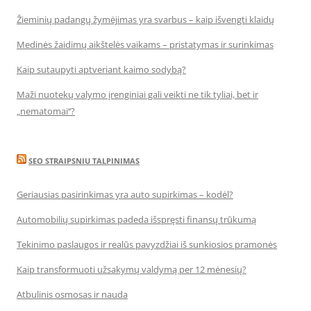
Žieminių padangų žymėjimas yra svarbus – kaip išvengti klaidų
Medinės žaidimų aikštelės vaikams – pristatymas ir surinkimas
Kaip sutaupyti aptveriant kaimo sodybą?
Maži nuotekų valymo įrenginiai gali veikti ne tik tyliai, bet ir
„nematomai‘‘?
SEO STRAIPSNIU TALPINIMAS
Geriausias pasirinkimas yra auto supirkimas – kodėl?
Automobilių supirkimas padeda išspręsti finansų trūkumą
Tekinimo paslaugos ir realūs pavyzdžiai iš sunkiosios pramonės
Kaip transformuoti užsakymų valdymą per 12 mėnesių?
Atbulinis osmosas ir nauda