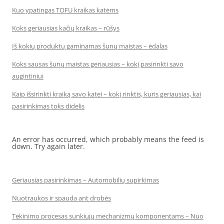
Kuo ypatingas TOFU kraikas katėms
Koks geriausias kačių kraikas – rūšys
Iš kokių produktų gaminamas šunų maistas – ėdalas
Koks sausas šunų maistas geriausias – kokį pasirinkti savo
augintiniui
Kaip išsirinkti kraiką savo katei – kokį rinktis, kuris geriausias, kai
pasirinkimas toks didelis
An error has occurred, which probably means the feed is
down. Try again later.
Geriausias pasirinkimas – Automobilių supirkimas
Nuotraukos ir spauda ant drobės
Tekinimo procesas sunkiųjų mechanizmų komponentams – Nuo