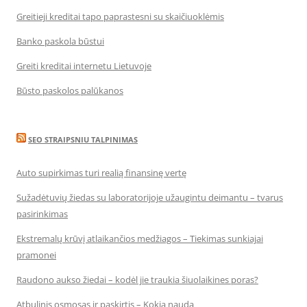
Greitieji kreditai tapo paprastesni su skaičiuoklėmis
Banko paskola būstui
Greiti kreditai internetu Lietuvoje
Būsto paskolos palūkanos
SEO STRAIPSNIU TALPINIMAS
Auto supirkimas turi realią finansinę vertę
Sužadėtuvių žiedas su laboratorijoje užaugintu deimantu – tvarus
pasirinkimas
Ekstremalų krūvį atlaikančios medžiagos – Tiekimas sunkiajai
pramonei
Raudono aukso žiedai – kodėl jie traukia šiuolaikines poras?
Atbulinis osmosas ir paskirtis – Kokia nauda