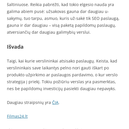
šaltiniuose. Reikia pabrėžti, kad tokio elgesio nauda yra
galima abiem pusė: užsakovas gauna dar daugiau u-
sakymų, tuo tarpu, asmuo, kuris už-sakė tik SEO paslaugą,
gauna ir dar daugiau – visą paketą papildomų paslaugų,
atversiančių dar daugiau galimybių verslui.
Išvada
Taigi, kai kurie verslininkai atsisako paslaugų. Keista, kad
verslininkais save laikantys pelno nori gauti iškart po
produkto užpirkimo ar paslaugos pardavimo, o kur verslo
strategija į priekį. Tokiu požiūriu verslas yra pasmerktas,
nes be papildomų investicijų pasiekti daugiau nepavyks.
Daugiau straipsnių yra
ČIA
.
Filmas24.lt