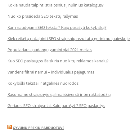
Kokia nauda talpinti straipsnius į nulinius katalogus?
Nuo ko prasideda SEO tekstų rašymas
Kam naudojami SEO tekstai? Kaip parašyti kokybišką?
Kiek reikėtų patalpinti SEO straipsnių rezultatų gerinimui paieškoje
Populiariausi padangų gamintojai 2021 metais
Kuo SEO paslaugos išsiskiria nuo kitų reklamos kanalų?
Vandens filtrai namui – individualus pajėgumas
Kokybiški tekstai ir atgalinės nuorodos
Rašomame straipsnyje galima išsiversti ir be raktažodžių
Geriausi SEO straipsniai. Kaip parašyti? SEO paslaptys
GYVUNU PREKIU PARDUOTUVE