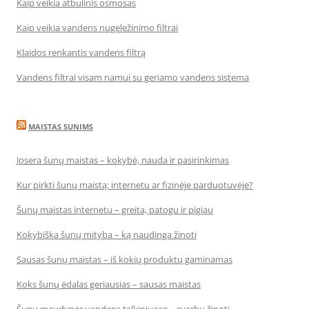
Kaip veikia atbulinis osmosas
Kaip veikia vandens nugeležinimo filtrai
Klaidos renkantis vandens filtrą
Vandens filtrai visam namui su geriamo vandens sistema
MAISTAS SUNIMS
Josera šunų maistas – kokybė, nauda ir pasirinkimas
Kur pirkti šunų maistą: internetu ar fizinėje parduotuvėje?
Šunų maistas internetu – greita, patogu ir pigiau
Kokybiška šunų mityba – ką naudinga žinoti
Sausas šunų maistas – iš kokių produktų gaminamas
Koks šunų ėdalas geriausias – sausas maistas