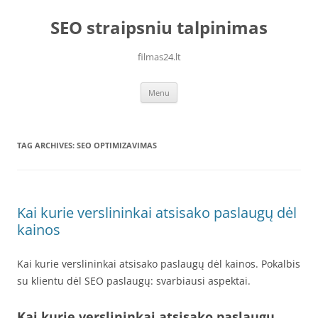
Skip
to
SEO straipsniu talpinimas
content
filmas24.lt
Menu
TAG ARCHIVES:
SEO OPTIMIZAVIMAS
Kai kurie verslininkai atsisako paslaugų dėl
kainos
Kai kurie verslininkai atsisako paslaugų dėl kainos. Pokalbis
su klientu dėl SEO paslaugų: svarbiausi aspektai.
Kai kurie verslininkai atsisako paslaugų