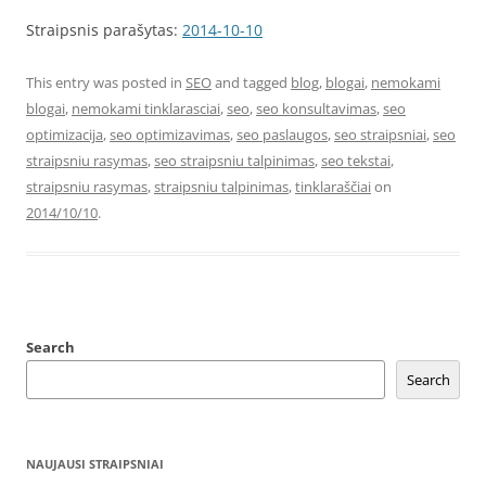
Straipsnis parašytas:
2014-10-10
This entry was posted in
SEO
and tagged
blog
,
blogai
,
nemokami
blogai
,
nemokami tinklarasciai
,
seo
,
seo konsultavimas
,
seo
optimizacija
,
seo optimizavimas
,
seo paslaugos
,
seo straipsniai
,
seo
straipsniu rasymas
,
seo straipsniu talpinimas
,
seo tekstai
,
straipsniu rasymas
,
straipsniu talpinimas
,
tinklaraščiai
on
2014/10/10
.
Search
Search
NAUJAUSI STRAIPSNIAI