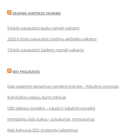
ZAIDIMU AIKSTELES VAIKAMS
5 būdų panaudoti lauko namelį vaikams
2026 6 būdų panaudoti žaidimų aikšteles vaikams
7 būdų panaudoti žaidimų namelį vaikams
SEO PASLAUGOS
Kaip pagerinti geriamojo vandens kokybę – Atbulinis osmosas
Kokybiškos vidaus durys Vilniuje
CBD aliejaus poveikis – nauda ir šalutinis poveikis
Įtempiamų lubų kaina – privalumai, montavimas
Kiek kainuoja SEO straipsnių talpinimas