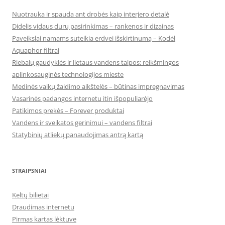
Nuotrauka ir spauda ant drobės kaip interjero detalė
Didelis vidaus durų pasirinkimas – rankenos ir dizainas
Paveikslai namams suteikia erdvei išskirtinumą – Kodėl
Aquaphor filtrai
Riebalų gaudyklės ir lietaus vandens talpos: reikšmingos
aplinkosauginės technologijos mieste
Medinės vaikų žaidimo aikštelės – būtinas impregnavimas
Vasarinės padangos internetu itin išpopuliarėjo
Patikimos prekės – Forever produktai
Vandens ir sveikatos gerinimui – vandens filtrai
Statybinių atliekų panaudojimas antrą kartą
STRAIPSNIAI
Keltų bilietai
Draudimas internetu
Pirmas kartas lėktuve