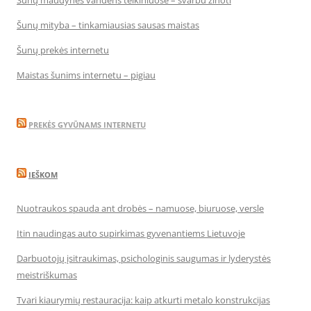
Šunų maudynės vandens telkiniuose – svarbu žinoti
Šunų mityba – tinkamiausias sausas maistas
Šunų prekės internetu
Maistas šunims internetu – pigiau
PREKĖS GYVŪNAMS INTERNETU
IEŠKOM
Nuotraukos spauda ant drobės – namuose, biuruose, versle
Itin naudingas auto supirkimas gyvenantiems Lietuvoje
Darbuotojų įsitraukimas, psichologinis saugumas ir lyderystės
meistriškumas
Tvari kiaurymių restauracija: kaip atkurti metalo konstrukcijas