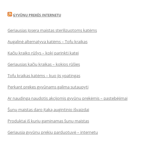
GYVŪNŲ PREKĖS INTERNETU
Geriausias Josera maistas sterilizuotoms katėms
Augalinė alternatyva katėms – Tofu kraikas
Kačių kraiko rūšys – kokį parinkti katei
Geriausias kačių kraikas – kokios rūšies
Tofu kraikas katėms – kuo jis ypatingas
Perkant prekes gyvūnams galima sutaupyti
Ar naudinga naudotis akcijomis gyvūnų prekėmis – pastebėjimai
Šunų maistas daro įtaką augintinio išvaizdai
Produktai iš kurių gaminamas šunų maistas
Geriausia gyvūnų prekių parduotuvė – internetu