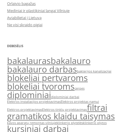
Orlaivio bagažas
Mediniai ir plastikiniai langai Vilniuje
Aviabilietai į Lietuvą
Ne visi skraido pigiai
DEBESĖLIS
bakalauras
bakalauro
bakalauro darbas
bakterijos kanalizacijai
blokeliai pertvaroms
blokeliai tvoroms
cerpes
diplominiai
diplominiai darbai
Elektros instaliacijos projektavimas
Elektros projektas namui
filtrai
Elektros projektavimas
Elektros tinklų projektavimas
gramatikos klaidu taisymas
kavos aparatų remontas vilniuje
klinkerio plytelės
klinkerio plytos
kursiniai darbai