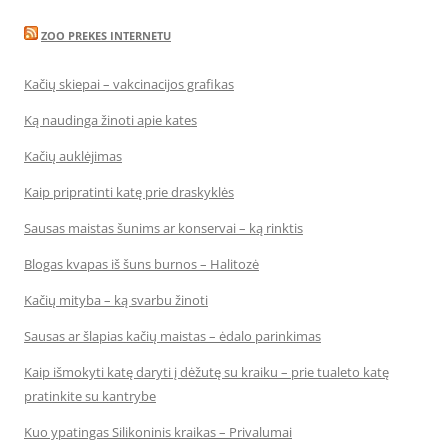
ZOO PREKES INTERNETU
Kačių skiepai – vakcinacijos grafikas
Ką naudinga žinoti apie kates
Kačių auklėjimas
Kaip pripratinti katę prie draskyklės
Sausas maistas šunims ar konservai – ką rinktis
Blogas kvapas iš šuns burnos – Halitozė
Kačių mityba – ką svarbu žinoti
Sausas ar šlapias kačių maistas – ėdalo parinkimas
Kaip išmokyti katę daryti į dėžutę su kraiku – prie tualeto katę
pratinkite su kantrybe
Kuo ypatingas Silikoninis kraikas – Privalumai