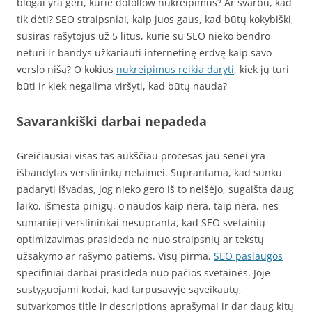
blogai yra geri, kurie dofollow nukreipimus? Ar svarbu, kad
tik dėti? SEO straipsniai, kaip juos gaus, kad būtų kokybiški,
susiras rašytojus už 5 litus, kurie su SEO nieko bendro
neturi ir bandys užkariauti internetinę erdvę kaip savo
verslo nišą? O kokius
nukreipimus reikia daryti
, kiek jų turi
būti ir kiek negalima viršyti, kad būtų nauda?
Savarankiški darbai nepadeda
Greičiausiai visas tas aukščiau procesas jau senei yra
išbandytas verslininkų nelaimei. Suprantama, kad sunku
padaryti išvadas, jog nieko gero iš to neišėjo, sugaišta daug
laiko, išmesta pinigų, o naudos kaip nėra, taip nėra, nes
sumanieji verslininkai nesupranta, kad SEO svetainių
optimizavimas prasideda ne nuo straipsnių ar tekstų
užsakymo ar rašymo patiems. Visų pirma,
SEO paslaugos
specifiniai darbai prasideda nuo pačios svetainės. Joje
sustyguojami kodai, kad tarpusavyje sąveikautų,
sutvarkomos title ir descriptions aprašymai ir dar daug kitų