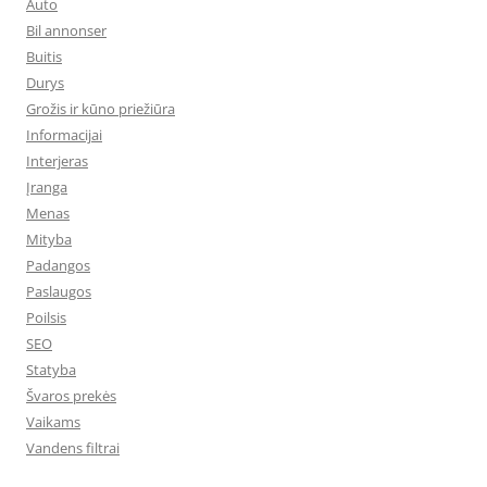
Auto
Bil annonser
Buitis
Durys
Grožis ir kūno priežiūra
Informacijai
Interjeras
Įranga
Menas
Mityba
Padangos
Paslaugos
Poilsis
SEO
Statyba
Švaros prekės
Vaikams
Vandens filtrai