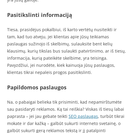
Pasitikslinti informaciją
Tiesa, prasidėjus pokalbiui, iš karto vertėtų nusiteikti ir
tam, kad tuo atveju, jei klientas apie jūsų teikiamas
paslaugas sužinojo iš skelbimų, sulauksite bent kelių
klausimų, kurių tikslas bus sulaukti patvirtinimo, ar iš tiesų,
informacija, kurią pateikėte skelbime, yra teisinga.
Pavyzdžiui, jei nurodėte, kiek kainuoja jūsų paslaugos,
klientas tikrai nepaleis progos pasitikslinti.
Papildomos paslaugos
Na, o pabaigai belieka tik prisiminti, kad nepamirštumėte
sau pasidaryti reklamos. Ką tai reiškia? Viskas iš tiesų labai
paprasta – jei jau gebate teikti
SEO paslaugas
, turbūt tikrai
mokate ir dar kažką – galbūt sukurti interneto svetainę, o
galbūt sukurti gerą reklamos tekstą ir jį patalpinti