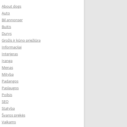
About dogs
Auto
Bil annonser
Buitis
Durys
Grožis ir kūno priežiūra
Informacijai
Interjeras
Įranga
Menas
Mityba
Padangos
Paslaugos
Poilsis
SEO
Statyba
Švaros prekės
Vaikams