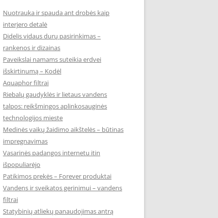
Nuotrauka ir spauda ant drobės kaip
interjero detalė
Didelis vidaus durų pasirinkimas –
rankenos ir dizainas
Paveikslai namams suteikia erdvei
išskirtinumą – Kodėl
Aquaphor filtrai
Riebalų gaudyklės ir lietaus vandens
talpos: reikšmingos aplinkosauginės
technologijos mieste
Medinės vaikų žaidimo aikštelės – būtinas
impregnavimas
Vasarinės padangos internetu itin
išpopuliarėjo
Patikimos prekės – Forever produktai
Vandens ir sveikatos gerinimui – vandens
filtrai
Statybinių atliekų panaudojimas antrą