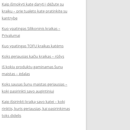
Kaip išmokyti katę daryti į dėžutę su
kraiku – prie tualeto katę pratinkite su
kantrybe
Kuo ypatingas Silikoninis kraikas –
Privalumai
Kuo ypatingas TOFU kraikas katėms
Koks geriausias kačių kraikas – rūšys
Iš kokių produktų gaminamas šunų
maistas – ėdalas
Koks sausas šunų maistas geriausias –
kokį pasirinkti savo augintiniui
Kaip išsirinkti kraiką savo katei – kokį
rinktis, kuris geriausias, kai pasirinkimas
toks didelis