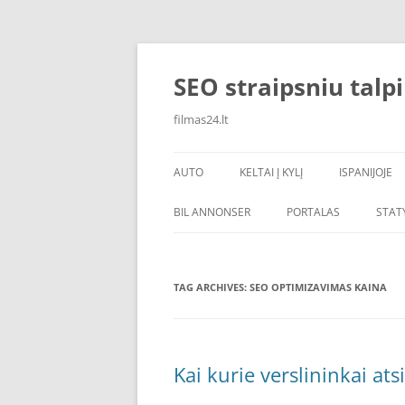
Skip
to
content
SEO straipsniu talp
filmas24.lt
AUTO
KELTAI Į KYLĮ
ISPANIJOJE
BIL ANNONSER
PORTALAS
STAT
TAG ARCHIVES:
SEO OPTIMIZAVIMAS KAINA
Kai kurie verslininkai at