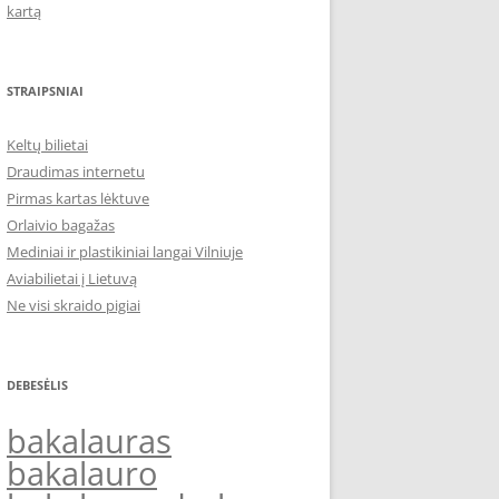
kartą
STRAIPSNIAI
Keltų bilietai
Draudimas internetu
Pirmas kartas lėktuve
Orlaivio bagažas
Mediniai ir plastikiniai langai Vilniuje
Aviabilietai į Lietuvą
Ne visi skraido pigiai
DEBESĖLIS
bakalauras
bakalauro