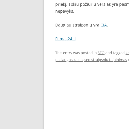
priekį. Tokiu požiūriu verslas yra pas
nepavyks.
Daugiau straipsnių yra
ČIA
.
Filmas24.lt
This entry was posted in
SEO
and tagged
k
paslaugos kaina
,
seo straipsniu talpinimas