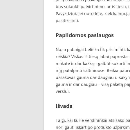
bus sulaukti patvirtinimo, ar iš tiesų, 
Pavyzdžiui, jei nurodėte, kiek kainuoja
pasitikslinti.
Papildomos paslaugos
Na, o pabaigai belieka tik prisiminti,
reiškia? Viskas iš tiesų labai paprasta 
mokate ir dar kažką – galbūt sukurti i
ir jį patalpinti šaltiniuose. Reikia pa
užsakovas gauna dar daugiau u-sakymų
gauna ir dar daugiau – visą paketą p
verslui.
Išvada
Taigi, kai kurie verslininkai atsisako 
nori gauti iškart po produkto užpirkim