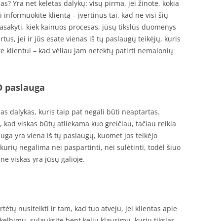
as? Yra net keletas dalykų: visų pirma, jei žinote, kokia
i informuokite klientą – įvertinus tai, kad ne visi šių
i pasakyti, kiek kainuos procesas, jūsų tikslūs duomenys
tus, jei ir jūs esate vienas iš tų paslaugų teikėjų, kuris
te klientui – kad vėliau jam netektų patirti nemalonių
O paslauga
nas dalykas, kuris taip pat negali būti neaptartas.
, kad viskas būtų atliekama kuo greičiau, tačiau reikia
auga yra viena iš tų paslaugų, kuomet jos teikėjo
kurių negalima nei paspartinti, nei sulėtinti, todėl šiuo
ne viskas yra jūsų galioje.
rtėtų nusiteikti ir tam, kad tuo atveju, jei klientas apie
kelbimų, sulauksite bent kelių klausimų, kurių tikslas