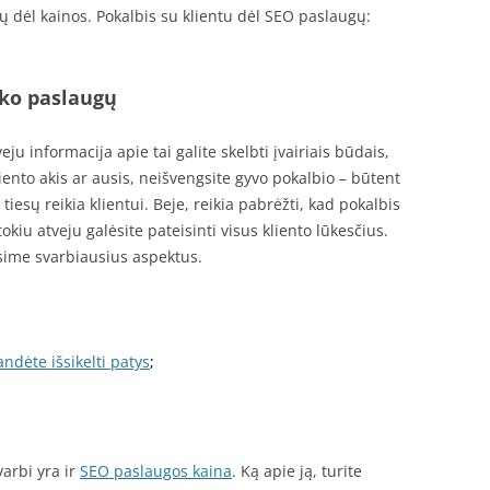
gų dėl kainos. Pokalbis su klientu dėl SEO paslaugų:
ako paslaugų
ju informacija apie tai galite skelbti įvairiais būdais,
liento akis ar ausis, neišvengsite gyvo pokalbio – būtent
 tiesų reikia klientui. Beje, reikia pabrėžti, kad pokalbis
tokiu atveju galėsite pateisinti visus kliento lūkesčius.
rsime svarbiausius aspektus.
ndėte išsikelti patys
;
arbi yra ir
SEO paslaugos kaina
. Ką apie ją, turite