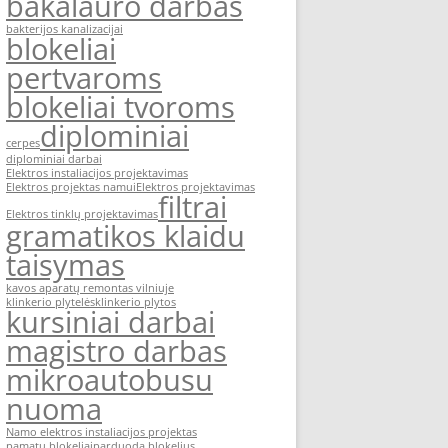
bakalauro darbas
bakterijos kanalizacijai
blokeliai
pertvaroms
blokeliai tvoroms
diplominiai
cerpes
diplominiai darbai
Elektros instaliacijos projektavimas
Elektros projektas namui
Elektros projektavimas
filtrai
Elektros tinklų projektavimas
gramatikos klaidu
taisymas
kavos aparatų remontas vilniuje
klinkerio plytelės
klinkerio plytos
kursiniai darbai
magistro darbas
mikroautobusu
nuoma
Namo elektros instaliacijos projektas
pamatu blokeliai
parduoda blokelius