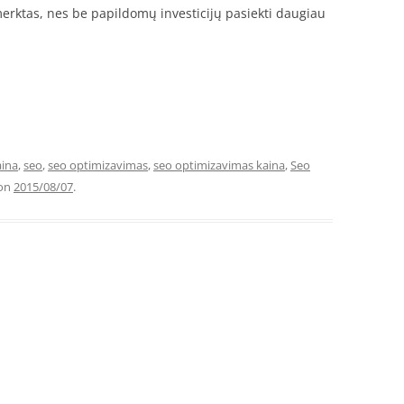
merktas, nes be papildomų investicijų pasiekti daugiau
aina
,
seo
,
seo optimizavimas
,
seo optimizavimas kaina
,
Seo
on
2015/08/07
.