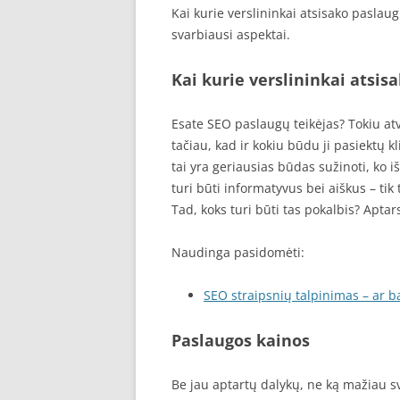
Kai kurie verslininkai atsisako paslau
svarbiausi aspektai.
Kai kurie verslininkai atsis
Esate SEO paslaugų teikėjas? Tokiu atve
tačiau, kad ir kokiu būdu ji pasiektų k
tai yra geriausias būdas sužinoti, ko iš
turi būti informatyvus bei aiškus – tik 
Tad, koks turi būti tas pokalbis? Apta
Naudinga pasidomėti:
SEO straipsnių talpinimas – ar ba
Paslaugos kainos
Be jau aptartų dalykų, ne ką mažiau sv