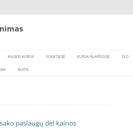
inimas
KALBOS KURSAI
VOKIETIJOJE
KURSAI KLAIPĖDOJE
SEO
YBA
BUITIS
ĮRANGA
VANDENS FILTRAI
sisako paslaugų dėl kainos