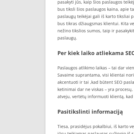
pasakyti jūs, kaip šios paslaugos teikėj
bus tiksli šios paslaugos kaina, apie ta
paslaugų teikėjai gali iš karto tikslia
bus tikras džiaugsmas klientui. Kita ver
nežino tikslios sumos, taip ir pasakyki
paslaugų.
Per kiek laiko atliekama SE
Paslaugos atlikimo laikas – tai dar vie
Savaime suprantama, visi klientai nori
akcentuoti ir tai ,kad būtent SEO pasl
ketinimai dar ne viskas – yra procesų, 
atveju, vertėtų informuoti klientą, kad 
Pasitikslinti informaciją
Tiesa, prasidėjus pokalbiui, iš karto ve
jūsų teikiamas paslaugas sužinojo iš s