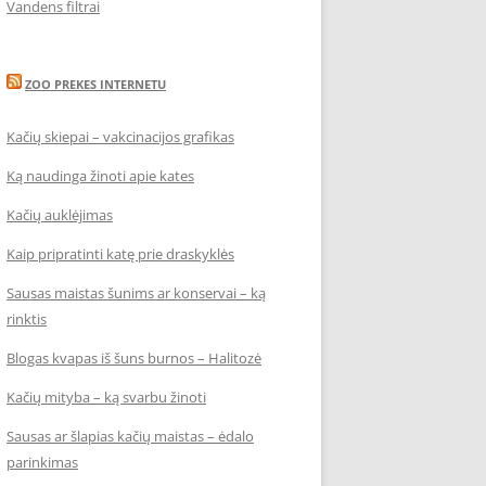
Vandens filtrai
ZOO PREKES INTERNETU
Kačių skiepai – vakcinacijos grafikas
Ką naudinga žinoti apie kates
Kačių auklėjimas
Kaip pripratinti katę prie draskyklės
Sausas maistas šunims ar konservai – ką
rinktis
Blogas kvapas iš šuns burnos – Halitozė
Kačių mityba – ką svarbu žinoti
Sausas ar šlapias kačių maistas – ėdalo
parinkimas