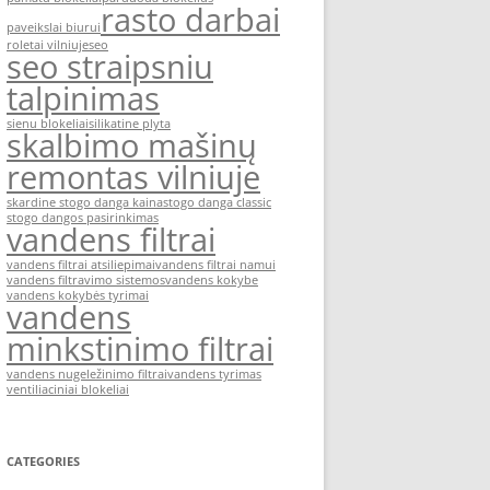
rasto darbai
paveikslai biurui
roletai vilniuje
seo
seo straipsniu
talpinimas
sienu blokeliai
silikatine plyta
skalbimo mašinų
remontas vilniuje
skardine stogo danga kaina
stogo danga classic
stogo dangos pasirinkimas
vandens filtrai
vandens filtrai atsiliepimai
vandens filtrai namui
vandens filtravimo sistemos
vandens kokybe
vandens kokybės tyrimai
vandens
minkstinimo filtrai
vandens nugeležinimo filtrai
vandens tyrimas
ventiliaciniai blokeliai
CATEGORIES