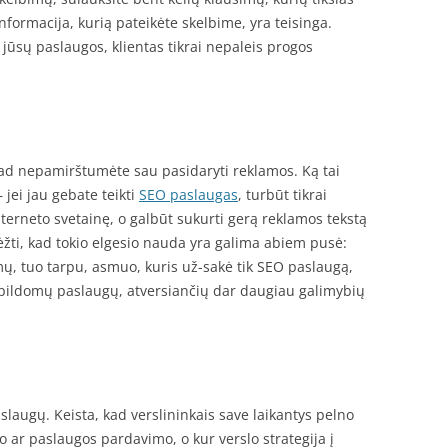
informacija, kurią pateikėte skelbime, yra teisinga.
 jūsų paslaugos, klientas tikrai nepaleis progos
 kad nepamirštumėte sau pasidaryti reklamos. Ką tai
– jei jau gebate teikti
SEO paslaugas
, turbūt tikrai
nterneto svetainę, o galbūt sukurti gerą reklamos tekstą
brėžti, kad tokio elgesio nauda yra galima abiem pusė:
, tuo tarpu, asmuo, kuris už-sakė tik SEO paslaugą,
apildomų paslaugų, atversiančių dar daugiau galimybių
paslaugų. Keista, kad verslininkais save laikantys pelno
o ar paslaugos pardavimo, o kur verslo strategija į