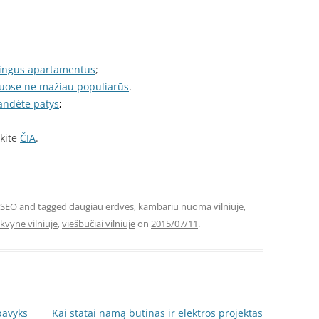
ūdingus apartamentus
;
kuose ne mažiau populiarūs
.
bandėte patys
;
ykite
ČIA
.
SEO
and tagged
daugiau erdves
,
kambariu nuoma vilniuje
,
kvyne vilniuje
,
viešbučiai vilniuje
on
2015/07/11
.
pavyks
Kai statai namą būtinas ir elektros projektas