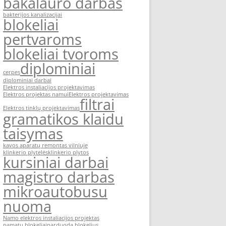
bakalauro darbas
bakterijos kanalizacijai
blokeliai
pertvaroms
blokeliai tvoroms
diplominiai
cerpes
diplominiai darbai
Elektros instaliacijos projektavimas
Elektros projektas namui
Elektros projektavimas
filtrai
Elektros tinklų projektavimas
gramatikos klaidu
taisymas
kavos aparatų remontas vilniuje
klinkerio plytelės
klinkerio plytos
kursiniai darbai
magistro darbas
mikroautobusu
nuoma
Namo elektros instaliacijos projektas
pamatu blokeliai
parduoda blokelius