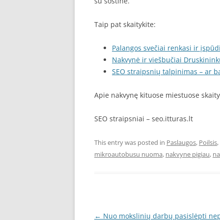
su sostine.
Taip pat skaitykite:
Palangos svečiai renkasi ir įsp
Nakvynė ir viešbučiai Druskinin
SEO straipsnių talpinimas – ar 
Apie nakvynę kituose miestuose skait
SEO straipsniai – seo.itturas.lt
This entry was posted in
Paslaugos
,
Poilsis
,
mikroautobusu nuoma
,
nakvyne pigiau
,
na
Post
←
Nuo mokslinių darbų pasislėpti ne