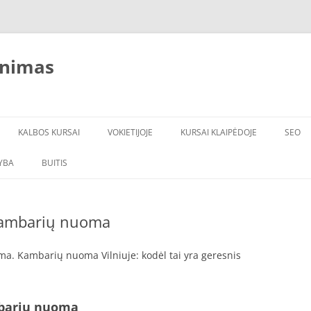
inimas
KALBOS KURSAI
VOKIETIJOJE
KURSAI KLAIPĖDOJE
SEO
YBA
BUITIS
ĮRANGA
VANDENS FILTRAI
 kambarių nuoma
ma. Kambarių nuoma Vilniuje: kodėl tai yra geresnis
mbarių nuoma