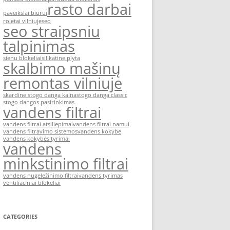
rasto darbai
paveikslai biurui
roletai vilniuje
seo
seo straipsniu
talpinimas
sienu blokeliai
silikatine plyta
skalbimo mašinų
remontas vilniuje
skardine stogo danga kaina
stogo danga classic
stogo dangos pasirinkimas
vandens filtrai
vandens filtrai atsiliepimai
vandens filtrai namui
vandens filtravimo sistemos
vandens kokybe
vandens kokybės tyrimai
vandens
minkstinimo filtrai
vandens nugeležinimo filtrai
vandens tyrimas
ventiliaciniai blokeliai
CATEGORIES