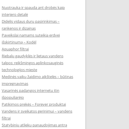
Nuotrauka ir spauda ant drobės kaip
interjero detalė
Didelis vidaus durų pasirinkimas –
rankenos ir dizainas
Paveikslai namams suteikia erdvei
išskirtinumą – Kodėl
Aquaphor filtrai
Riebalų gaudyklės ir lietaus vandens
talpos: reikšmingos aplinkosauginės
technologijos mieste
Medinės vaikų žaidimo aikštelės – būtinas
impregnavimas
Vasarinės padangos internetu itin
išpopuliarėjo
Patikimos prekės – Forever produktai
Vandens ir sveikatos gerinimui – vandens
filtrai
Statybinių atliekų panaudojimas antrą