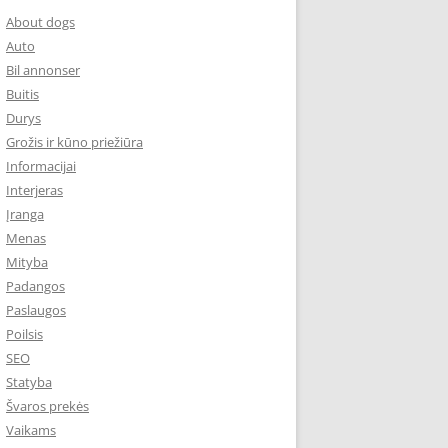
About dogs
Auto
Bil annonser
Buitis
Durys
Grožis ir kūno priežiūra
Informacijai
Interjeras
Įranga
Menas
Mityba
Padangos
Paslaugos
Poilsis
SEO
Statyba
Švaros prekės
Vaikams