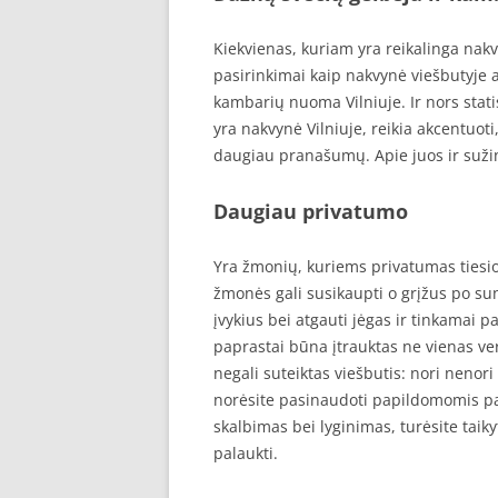
Kiekvienas, kuriam yra reikalinga nakvy
pasirinkimai kaip nakvynė viešbutyje a
kambarių nuoma Vilniuje. Ir nors stat
yra nakvynė Vilniuje, reikia akcentuoti
daugiau pranašumų. Apie juos ir sužin
Daugiau privatumo
Yra žmonių, kuriems privatumas tiesio
žmonės gali susikaupti o grįžus po su
įvykius bei atgauti jėgas ir tinkamai pa
paprastai būna įtrauktas ne vienas ver
negali suteiktas viešbutis: nori nenori
norėsite pasinaudoti papildomomis pa
skalbimas bei lyginimas, turėsite taikyt
palaukti.