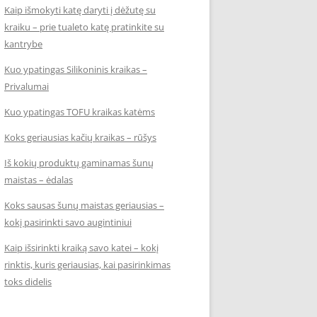
Kaip išmokyti katę daryti į dėžutę su
kraiku – prie tualeto katę pratinkite su
kantrybe
Kuo ypatingas Silikoninis kraikas –
Privalumai
Kuo ypatingas TOFU kraikas katėms
Koks geriausias kačių kraikas – rūšys
Iš kokių produktų gaminamas šunų
maistas – ėdalas
Koks sausas šunų maistas geriausias –
kokį pasirinkti savo augintiniui
Kaip išsirinkti kraiką savo katei – kokį
rinktis, kuris geriausias, kai pasirinkimas
toks didelis