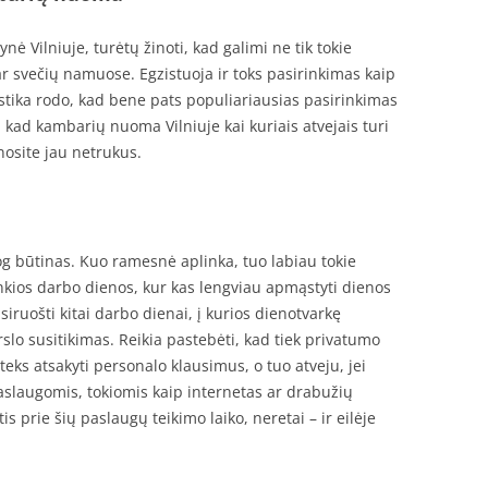
nė Vilniuje, turėtų žinoti, kad galimi ne tik tokie
r svečių namuose. Egzistuoja ir toks pasirinkimas kaip
istika rodo, kad bene pats populiariausias pasirinkimas
, kad kambarių nuoma Vilniuje kai kuriais atvejais turi
osite jau netrukus.
g būtinas. Kuo ramesnė aplinka, tuo labiau tokie
nkios darbo dienos, kur kas lengviau apmąstyti dienos
siruošti kitai darbo dienai, į kurios dienotvarkę
slo susitikimas. Reikia pastebėti, kad tiek privatumo
 teks atsakyti personalo klausimus, o tuo atveju, jei
slaugomis, tokiomis kaip internetas ar drabužių
is prie šių paslaugų teikimo laiko, neretai – ir eilėje