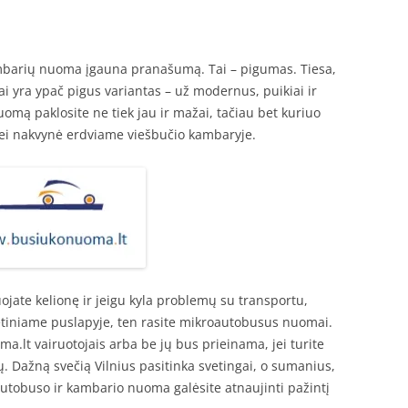
kambarių nuoma įgauna pranašumą. Tai – pigumas. Tiesa,
tai yra ypač pigus variantas – už modernus, puikiai ir
uomą paklosite ne tiek jau ir mažai, tačiau bet kuriuo
nei nakvynė erdviame viešbučio kambaryje.
uojate kelionę ir jeigu kyla problemų su transportu,
etiniame puslapyje, ten rasite mikroautobusus nuomai.
lt vairuotojais arba be jų bus prieinama, jei turite
. Dažną svečią Vilnius pasitinka svetingai, o sumanius,
autobuso ir kambario nuoma galėsite atnaujinti pažintį