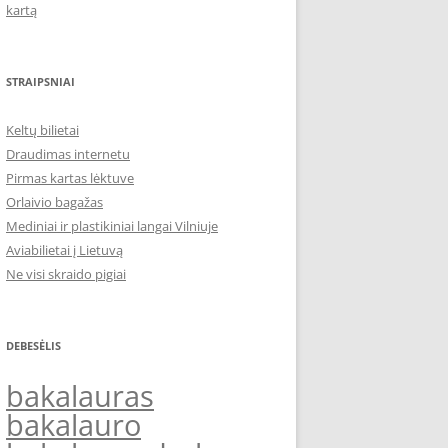
kartą
STRAIPSNIAI
Keltų bilietai
Draudimas internetu
Pirmas kartas lėktuve
Orlaivio bagažas
Mediniai ir plastikiniai langai Vilniuje
Aviabilietai į Lietuvą
Ne visi skraido pigiai
DEBESĖLIS
bakalauras
bakalauro