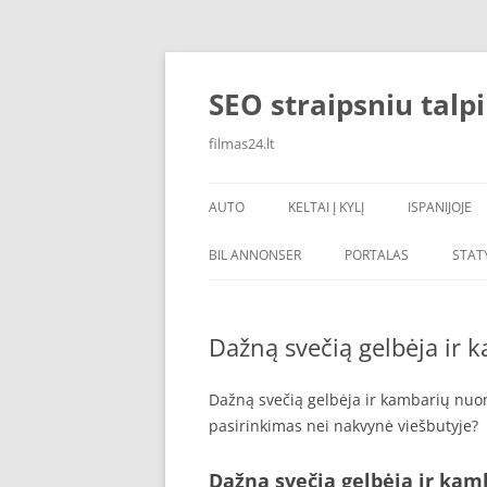
Skip
to
content
SEO straipsniu talp
filmas24.lt
AUTO
KELTAI Į KYLĮ
ISPANIJOJE
BIL ANNONSER
PORTALAS
STAT
Dažną svečią gelbėja ir
Dažną svečią gelbėja ir kambarių nuo
pasirinkimas nei nakvynė viešbutyje?
Dažną svečią gelbėja ir ka