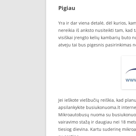
Pigiau
Yra ir dar viena detalė, dėl kurios, 
nereikia iš anksto nusiteikti tam, kad 
visiškai įrengto kelių kambarių buto n
atveju tai bus pigesnis pasirinkimas 
Jei ieškote viešbučių reiškia, kad plan
apsilankykite busiukonuoma.lt intern
Mikroautobusų nuoma su busiukonuoma.
vairavimo stažą ir daugiau nei 18 metų
tiesiog dievina. Kartu suderinę mikro