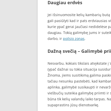
Daugiau erdvės
Jei išsinuomosite kelių kambarių butą 
gali pasiūlyti kad ir pats erdviausias
kurie ypač gerai jaučiasi nedidelėse 
daugiau. Tokią galimybę jums ir suteiki
darbo, ir
poilsio zonas
.
Dažną svečią – Galimybė pri
Nesvarbu, kokiais tikslais atvykstate į
(ypač dažnai su tokia situacija susidu
Žinoma, jiems susitikimą galima paskir
tačiau nesunku pastebėti, kad kambary
aplinka, galimybė susikaupti ir nevaržo
viešbučių suteikia galimybę priimti ir s
būna tik kelių valandų laiko tarpas. N
supaprastins jūsų dienotvarkę.