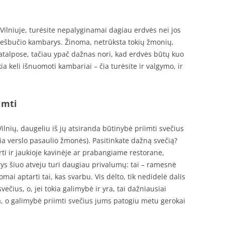
Vilniuje, turėsite nepalyginamai dagiau erdvės nei jos
 viešbučio kambarys. Žinoma, netrūksta tokių žmonių,
patalpose, tačiau ypač dažnas nori, kad erdvės būtų kuo
a keli išnuomoti kambariai – čia turėsite ir valgymo, ir
imti
 Vilnių, daugeliu iš jų atsiranda būtinybė priimti svečius
ria verslo pasaulio žmonės). Pasitinkate dažną svečią?
ti ir jaukioje kavinėje ar prabangiame restorane,
s šiuo atveju turi daugiau privalumų: tai – ramesnė
mai aptarti tai, kas svarbu. Vis dėlto, tik nedidelė dalis
večius, o, jei tokia galimybė ir yra, tai dažniausiai
a, o galimybė priimti svečius jums patogiu metu gerokai