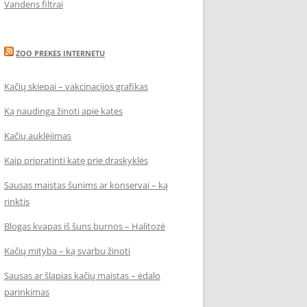
Vandens filtrai
ZOO PREKES INTERNETU
Kačių skiepai – vakcinacijos grafikas
Ką naudinga žinoti apie kates
Kačių auklėjimas
Kaip pripratinti katę prie draskyklės
Sausas maistas šunims ar konservai – ką
rinktis
Blogas kvapas iš šuns burnos – Halitozė
Kačių mityba – ką svarbu žinoti
Sausas ar šlapias kačių maistas – ėdalo
parinkimas