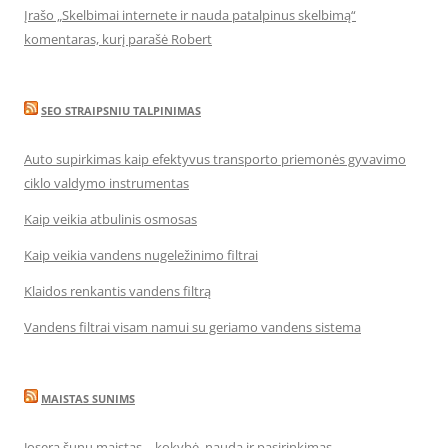
Įrašo „Skelbimai internete ir nauda patalpinus skelbimą“
komentaras, kurį parašė Robert
SEO STRAIPSNIU TALPINIMAS
Auto supirkimas kaip efektyvus transporto priemonės gyvavimo
ciklo valdymo instrumentas
Kaip veikia atbulinis osmosas
Kaip veikia vandens nugeležinimo filtrai
Klaidos renkantis vandens filtrą
Vandens filtrai visam namui su geriamo vandens sistema
MAISTAS SUNIMS
Josera šunų maistas – kokybė, nauda ir pasirinkimas