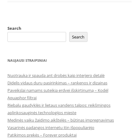
Search
Search
NAUJAUSI STRAIPSNIAI
Nuotrauka ir spauda ant drobės kaip interjero detalė
Didelis vidaus durų pasirinkimas – rankenos ir dizainas
Paveikslai namams suteikia erdvei išskirtinumą – Kodėl
Aquaphor filtrai
Riebalų gaudyklės ir lietaus vandens talpos: reikšmingos
aplinkosauginės technologijos mieste
Medinės vaikų žaidimo aikštelės – būtinas impregnavimas
Vasarinės padangos internetu itin išpopuliarėjo
Patikimos prekės – Forever produktai