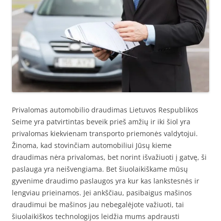
Privalomas automobilio draudimas Lietuvos Respublikos
Seime yra patvirtintas beveik prieš amžių ir iki šiol yra
privalomas kiekvienam transporto priemonės valdytojui.
Žinoma, kad stovinčiam automobiliui Jūsų kieme
draudimas nėra privalomas, bet norint išvažiuoti į gatvę, ši
paslauga yra neišvengiama. Bet šiuolaikiškame mūsų
gyvenime draudimo paslaugos yra kur kas lankstesnės ir
lengviau prieinamos. Jei ankščiau, pasibaigus mašinos
draudimui be mašinos jau nebegalėjote važiuoti, tai
šiuolaikiškos technologijos leidžia mums apdrausti