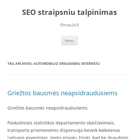
Skip
to
SEO straipsniu talpinimas
content
filmas24.lt
Menu
TAG ARCHIVES:
AUTOMOBILIO DRAUDIMAS INTERNETU
Griežtos bausmės neapsidraudusiems
Griežtos bausmės neapsidraudusiems
Paskutiniais statistikos departamento skaičiavimais,
transporto priemonėmis disponuoja beveik kiekvienas
Lietuvos gyventojas. Jiems privalu žinoti, kad be draudimo