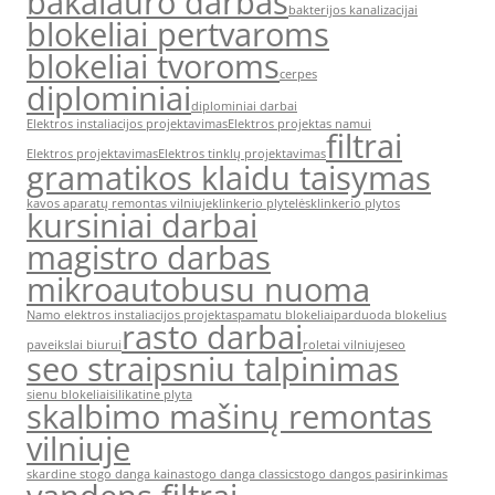
bakalauro darbas
bakterijos kanalizacijai
blokeliai pertvaroms
blokeliai tvoroms
cerpes
diplominiai
diplominiai darbai
Elektros instaliacijos projektavimas
Elektros projektas namui
filtrai
Elektros projektavimas
Elektros tinklų projektavimas
gramatikos klaidu taisymas
kavos aparatų remontas vilniuje
klinkerio plytelės
klinkerio plytos
kursiniai darbai
magistro darbas
mikroautobusu nuoma
Namo elektros instaliacijos projektas
pamatu blokeliai
parduoda blokelius
rasto darbai
paveikslai biurui
roletai vilniuje
seo
seo straipsniu talpinimas
sienu blokeliai
silikatine plyta
skalbimo mašinų remontas
vilniuje
skardine stogo danga kaina
stogo danga classic
stogo dangos pasirinkimas