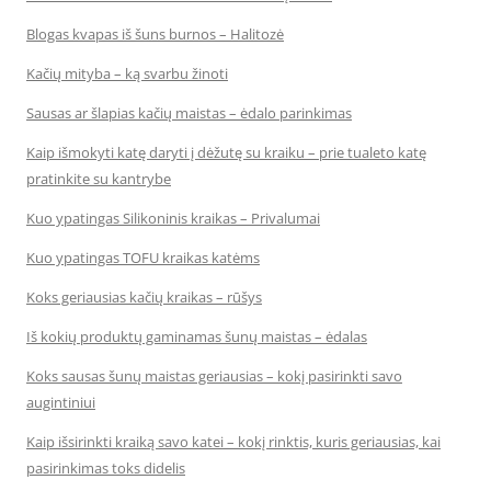
Blogas kvapas iš šuns burnos – Halitozė
Kačių mityba – ką svarbu žinoti
Sausas ar šlapias kačių maistas – ėdalo parinkimas
Kaip išmokyti katę daryti į dėžutę su kraiku – prie tualeto katę
pratinkite su kantrybe
Kuo ypatingas Silikoninis kraikas – Privalumai
Kuo ypatingas TOFU kraikas katėms
Koks geriausias kačių kraikas – rūšys
Iš kokių produktų gaminamas šunų maistas – ėdalas
Koks sausas šunų maistas geriausias – kokį pasirinkti savo
augintiniui
Kaip išsirinkti kraiką savo katei – kokį rinktis, kuris geriausias, kai
pasirinkimas toks didelis