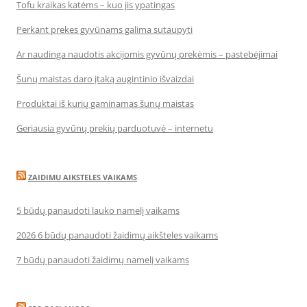
Tofu kraikas katėms – kuo jis ypatingas
Perkant prekes gyvūnams galima sutaupyti
Ar naudinga naudotis akcijomis gyvūnų prekėmis – pastebėjimai
Šunų maistas daro įtaką augintinio išvaizdai
Produktai iš kurių gaminamas šunų maistas
Geriausia gyvūnų prekių parduotuvė – internetu
ZAIDIMU AIKSTELES VAIKAMS
5 būdų panaudoti lauko namelį vaikams
2026 6 būdų panaudoti žaidimų aikšteles vaikams
7 būdų panaudoti žaidimų namelį vaikams