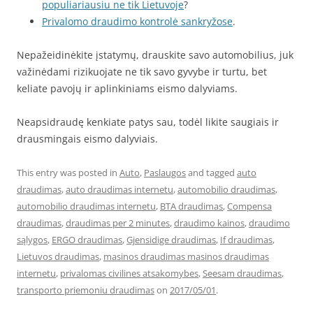
populiariausiu ne tik Lietuvoje
?
Privalomo draudimo kontrolė sankryžose
.
Nepažeidinėkite įstatymų, drauskite savo automobilius, juk
važinėdami rizikuojate ne tik savo gyvybe ir turtu, bet
keliate pavojų ir aplinkiniams eismo dalyviams.
Neapsidraudę kenkiate patys sau, todėl likite saugiais ir
drausmingais eismo dalyviais.
This entry was posted in
Auto
,
Paslaugos
and tagged
auto
draudimas
,
auto draudimas internetu
,
automobilio draudimas
,
automobilio draudimas internetu
,
BTA draudimas
,
Compensa
draudimas
,
draudimas per 2 minutes
,
draudimo kainos
,
draudimo
sąlygos
,
ERGO draudimas
,
Gjensidige draudimas
,
If draudimas
,
Lietuvos draudimas
,
masinos draudimas masinos draudimas
internetu
,
privalomas civilines atsakomybes
,
Seesam draudimas
,
transporto priemoniu draudimas
on
2017/05/01
.