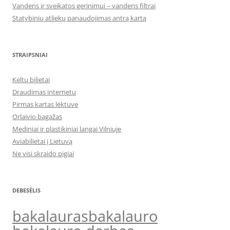
Vandens ir sveikatos gerinimui – vandens filtrai
Statybinių atliekų panaudojimas antrą kartą
STRAIPSNIAI
Keltų bilietai
Draudimas internetu
Pirmas kartas lėktuve
Orlaivio bagažas
Mediniai ir plastikiniai langai Vilniuje
Aviabilietai į Lietuvą
Ne visi skraido pigiai
DEBESĖLIS
bakalauras
bakalauro