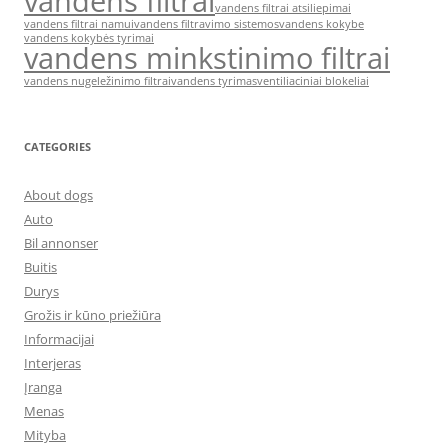
vandens filtrai
vandens filtrai atsiliepimai
vandens filtrai namui
vandens filtravimo sistemos
vandens kokybe
vandens kokybės tyrimai
vandens minkstinimo filtrai
vandens nugeležinimo filtrai
vandens tyrimas
ventiliaciniai blokeliai
CATEGORIES
About dogs
Auto
Bil annonser
Buitis
Durys
Grožis ir kūno priežiūra
Informacijai
Interjeras
Įranga
Menas
Mityba