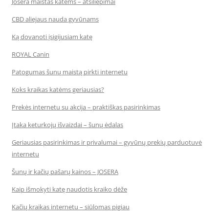
Josera maistas katėms – atsiliepimai
CBD aliejaus nauda gyvūnams
Ką dovanoti įsigijusiam katę
ROYAL Canin
Patogumas šunų maistą pirkti internetu
Koks kraikas katėms geriausias?
Prekės internetu su akcija – praktiškas pasirinkimas
Įtaka keturkojų išvaizdai – šunų ėdalas
Geriausias pasirinkimas ir privalumai – gyvūnų prekių parduotuvė
internetu
Šunų ir kačių pašarų kainos – JOSERA
Kaip išmokyti katę naudotis kraiko dėže
Kačių kraikas internetu – siūlomas pigiau