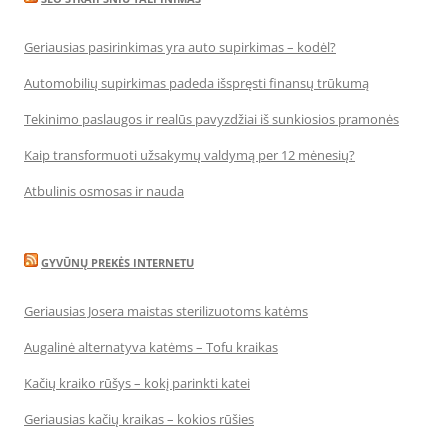
Geriausias pasirinkimas yra auto supirkimas – kodėl?
Automobilių supirkimas padeda išspręsti finansų trūkumą
Tekinimo paslaugos ir realūs pavyzdžiai iš sunkiosios pramonės
Kaip transformuoti užsakymų valdymą per 12 mėnesių?
Atbulinis osmosas ir nauda
GYVŪNŲ PREKĖS INTERNETU
Geriausias Josera maistas sterilizuotoms katėms
Augalinė alternatyva katėms – Tofu kraikas
Kačių kraiko rūšys – kokį parinkti katei
Geriausias kačių kraikas – kokios rūšies