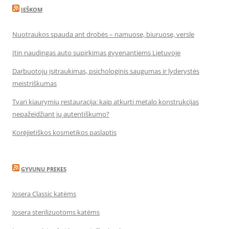
IEŠKOM
Nuotraukos spauda ant drobės – namuose, biuruose, versle
Itin naudingas auto supirkimas gyvenantiems Lietuvoje
Darbuotojų įsitraukimas, psichologinis saugumas ir lyderystės
meistriškumas
Tvari kiaurymių restauracija: kaip atkurti metalo konstrukcijas
nepažeidžiant jų autentiškumo?
Korėjietiškos kosmetikos paslaptis
GYVUNU PREKES
Josera Classic katėms
Josera sterilizuotoms katėms