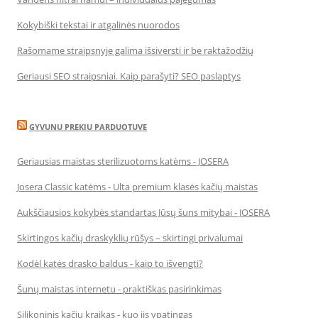
Kokybiški tekstai ir atgalinės nuorodos
Rašomame straipsnyje galima išsiversti ir be raktažodžių
Geriausi SEO straipsniai. Kaip parašyti? SEO paslaptys
GYVUNU PREKIU PARDUOTUVE
Geriausias maistas sterilizuotoms katėms - JOSERA
Josera Classic katėms - Ulta premium klasės kačių maistas
Aukščiausios kokybės standartas Jūsų šuns mitybai - JOSERA
Skirtingos kačių draskyklių rūšys – skirtingi privalumai
Kodėl katės drasko baldus - kaip to išvengti?
Šunų maistas internetu - praktiškas pasirinkimas
Silikoninis kačių kraikas - kuo jis ypatingas