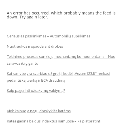
An error has occurred, which probably means the feed is
down. Try again later.
Geriausias pasirinkimas – Automobilių supirkimas
Nuotraukos ir spauda ant drobės
Tekinimo procesas sunkiųjų mechanizmų komponentams – Nuo
žaliavos iki giganto
Kai ramybė yra svarbiau už greitį, kodėl „Vezam123.lt“ renkasi
pedantišką tvarką ir BCA draudimą
Kaip pagerinti užsakymų valdymą?
Kiek kainuoja nagų draskyklės katėms
Katės gadina baldus ir daiktus namuose – kaip atpratinti