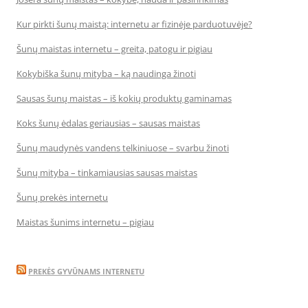
Kur pirkti šunų maistą: internetu ar fizinėje parduotuvėje?
Šunų maistas internetu – greita, patogu ir pigiau
Kokybiška šunų mityba – ką naudinga žinoti
Sausas šunų maistas – iš kokių produktų gaminamas
Koks šunų ėdalas geriausias – sausas maistas
Šunų maudynės vandens telkiniuose – svarbu žinoti
Šunų mityba – tinkamiausias sausas maistas
Šunų prekės internetu
Maistas šunims internetu – pigiau
PREKĖS GYVŪNAMS INTERNETU