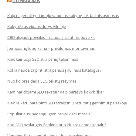
SEO PASLAUGOS
Kaip pagerinti geriamojo vandens kokybę – Atbulinis osmosas
Kokybiškos vidaus durys Vilniuje
CBD aliejaus poveikis – nauda ir šalutinis poveikis
Įtempiamų lubų kaina – privalumai, montavimas
Kiek kainuoja SEO straipsnių talpinimas
Kokia nauda talpinti straipsnius į nulinius katalogus?
Nuo ko prasideda SEO tekstų rašymas
Kam naudojami SEO tekstai? Kaip parašyti kokybišką?
Kiek reikėtų patalpinti SEO straipsnių rezultatų gerinimui paieškoje
Populiariausi padangų gamintojai 2021 metais
Kuo SEO paslaugos išsiskiria nuo kitų reklamos kanalų?
Vandens filtrai namui – individualus pajėgumas