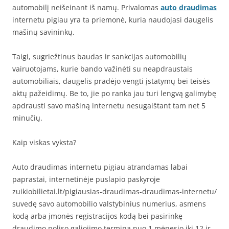
automobilį neišeinant iš namų. Privalomas
auto draudimas
internetu pigiau yra ta priemonė, kuria naudojasi daugelis
mašinų savininkų.
Taigi, sugriežtinus baudas ir sankcijas automobilių
vairuotojams, kurie bando važinėti su neapdraustais
automobiliais, daugelis pradėjo vengti įstatymų bei teisės
aktų pažeidimų. Be to, jie po ranka jau turi lengvą galimybę
apdrausti savo mašiną internetu nesugaištant tam net 5
minučių.
Kaip viskas vyksta?
Auto draudimas internetu pigiau atrandamas labai
paprastai, internetinėje puslapio paskyroje
zuikiobilietai.lt/pigiausias-draudimas-draudimas-internetu/
suvedę savo automobilio valstybinius numerius, asmens
kodą arba įmonės registracijos kodą bei pasirinkę
draudimo poliso galiojimo terminą nuo 1 mėnesio iki 12 ir