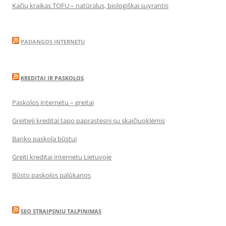
Kačių kraikas TOFU – natūralus, biologiškai suyrantis
PADANGOS INTERNETU
KREDITAI IR PASKOLOS
Paskolos internetu – greitai
Greitieji kreditai tapo paprastesni su skaičiuoklėmis
Banko paskola būstui
Greiti kreditai internetu Lietuvoje
Būsto paskolos palūkanos
SEO STRAIPSNIU TALPINIMAS