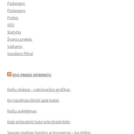
Padangos
Paslaugos
Poilsis
SEO
Statyba
Švaros prekės
Vaikams
Vandens filtrai
ZOO PREKES INTERNETU
Kačių skiepai – vakcinacijos grafikas
Ką naudinga žinoti apie kates
Kačių auklėjimas
Kaip pripratinti katę prie draskyklės
Sausas maistas šunims ar konservai – ką rinktis