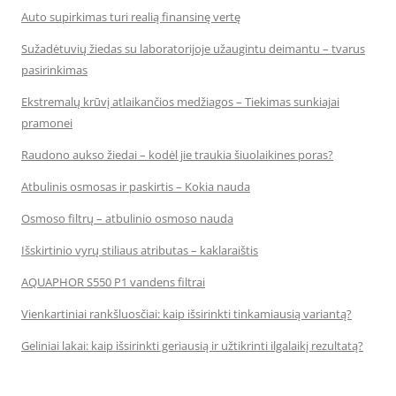
Auto supirkimas turi realią finansinę vertę
Sužadėtuvių žiedas su laboratorijoje užaugintu deimantu – tvarus
pasirinkimas
Ekstremalų krūvį atlaikančios medžiagos – Tiekimas sunkiajai
pramonei
Raudono aukso žiedai – kodėl jie traukia šiuolaikines poras?
Atbulinis osmosas ir paskirtis – Kokia nauda
Osmoso filtrų – atbulinio osmoso nauda
Išskirtinio vyrų stiliaus atributas – kaklaraištis
AQUAPHOR S550 P1 vandens filtrai
Vienkartiniai rankšluosčiai: kaip išsirinkti tinkamiausią variantą?
Geliniai lakai: kaip išsirinkti geriausią ir užtikrinti ilgalaikį rezultatą?