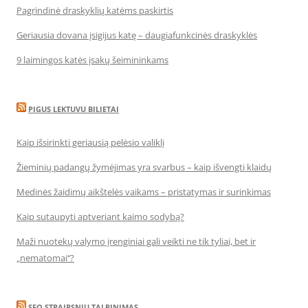
Pagrindinė draskyklių katėms paskirtis
Geriausia dovana įsigijus katę – daugiafunkcinės draskyklės
9 laimingos katės įsakų šeimininkams
PIGUS LEKTUVU BILIETAI
Kaip išsirinkti geriausią pelėsio valiklį
Žieminių padangų žymėjimas yra svarbus – kaip išvengti klaidų
Medinės žaidimų aikštelės vaikams – pristatymas ir surinkimas
Kaip sutaupyti aptveriant kaimo sodybą?
Maži nuotekų valymo įrenginiai gali veikti ne tik tyliai, bet ir
„nematomai‘‘?
SEO STRAIPSNIU TALPINIMAS