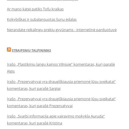
Ar mano katei patiks Tofu kraikas
Kokybiškas ir subalansuotas šunų ėdalas
Nerandate reikalingų prekių gyvūnams - internetinė parduotuvė
STRAIPSNIU TALPINIMAS
Įrašo „Plastikinių langų kainos Vilniuje“ komentaras, kurį parašė
Algis
Įrašo „Prezervatyvai yra draugiškiausia priemonė Jūsų sveikatai“
komentaras, kurį parašė Sargiai
Įrašo „Prezervatyvai yra draugiškiausia priemonė Jūsų sveikatai“
komentaras, kurį parašė Prezervatyvai
Įrašo „Svarbi informacija apie vairavimo mokyklą Auruda“
komentaras, kurį parašė Kristina