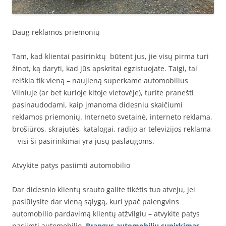
Daug reklamos priemonių
Tam, kad klientai pasirinktų būtent jus, jie visų pirma turi
žinot, ką daryti, kad jūs apskritai egzistuojate. Taigi, tai
reiškia tik vieną – naujieną superkame automobilius
Vilniuje (ar bet kurioje kitoje vietovėje), turite pranešti
pasinaudodami, kaip įmanoma didesniu skaičiumi
reklamos priemonių. Interneto svetainė, interneto reklama,
brošiūros, skrajutės, katalogai, radijo ar televizijos reklama
– visi ši pasirinkimai yra jūsų paslaugoms.
Atvykite patys pasiimti automobilio
Dar didesnio klientų srauto galite tikėtis tuo atveju, jei
pasiūlysite dar vieną sąlygą, kuri ypač palengvins
automobilio pardavimą klientų atžvilgiu – atvykite patys
pasiimti automobilio.
Brangus automobiliu supirkimas