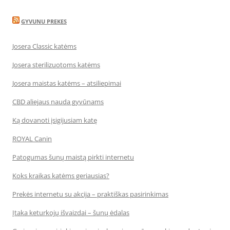
GYVUNU PREKES
Josera Classic katėms
Josera sterilizuotoms katėms
Josera maistas katėms – atsiliepimai
CBD aliejaus nauda gyvūnams
Ką dovanoti įsigijusiam katę
ROYAL Canin
Patogumas šunų maistą pirkti internetu
Koks kraikas katėms geriausias?
Prekės internetu su akcija – praktiškas pasirinkimas
Įtaka keturkojų išvaizdai – šunų ėdalas