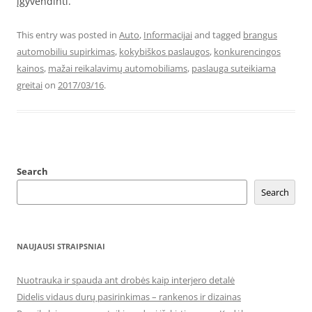
įgyvendinti.
This entry was posted in
Auto
,
Informacijai
and tagged
brangus
automobiliu supirkimas
,
kokybiškos paslaugos
,
konkurencingos
kainos
,
mažai reikalavimų automobiliams
,
paslauga suteikiama
greitai
on
2017/03/16
.
Search
Search
NAUJAUSI STRAIPSNIAI
Nuotrauka ir spauda ant drobės kaip interjero detalė
Didelis vidaus durų pasirinkimas – rankenos ir dizainas