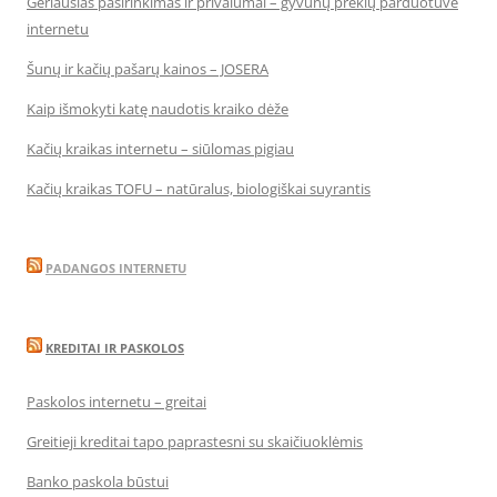
Geriausias pasirinkimas ir privalumai – gyvūnų prekių parduotuvė
internetu
Šunų ir kačių pašarų kainos – JOSERA
Kaip išmokyti katę naudotis kraiko dėže
Kačių kraikas internetu – siūlomas pigiau
Kačių kraikas TOFU – natūralus, biologiškai suyrantis
PADANGOS INTERNETU
KREDITAI IR PASKOLOS
Paskolos internetu – greitai
Greitieji kreditai tapo paprastesni su skaičiuoklėmis
Banko paskola būstui