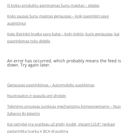
Iš kokių produktų gaminamas šunų maistas – ėdalas
Koks sausas šunų maistas geriausias – kokį pasirinkti savo
augintiniui
Kaip išsirinkti kraiką savo katei – kokį rinktis, kuris geriausias, kai
pasirinkimas toks didelis
An error has occurred, which probably means the feed is
down. Try again later.
Geriausias pasirinkimas – Automobilių supirkimas
Nuotraukos ir spauda ant drobės
Tekinimo procesas sunkiųjų mechanizmų komponentams – Nuo
žaliavos iki giganto
Kai ramybė yra svarbiau už greitį, kodėl „Vezam123.lt“ renkasi
pedantišką tvarką ir BCA draudimą