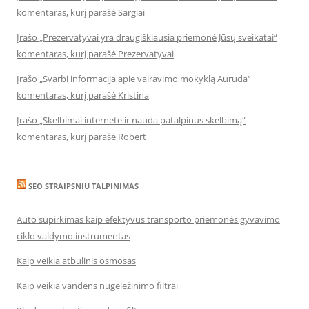
komentaras, kurį parašė Sargiai
Įrašo „Prezervatyvai yra draugiškiausia priemonė Jūsų sveikatai“
komentaras, kurį parašė Prezervatyvai
Įrašo „Svarbi informacija apie vairavimo mokyklą Auruda“
komentaras, kurį parašė Kristina
Įrašo „Skelbimai internete ir nauda patalpinus skelbimą“
komentaras, kurį parašė Robert
SEO STRAIPSNIU TALPINIMAS
Auto supirkimas kaip efektyvus transporto priemonės gyvavimo
ciklo valdymo instrumentas
Kaip veikia atbulinis osmosas
Kaip veikia vandens nugeležinimo filtrai