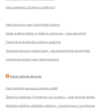
Kaip pagerinti užsakymų valdymą?
Kiek kainuoja nagų draskyklės katėms
Katės gadina baldus ir daiktus namuose – kaip atpratinti
Pagrindinė draskyklių katėms paskirtis
Geriausia dovana įsigijus katę – daugiafunkcinės draskyklės
9 laimingos katės įsakų šeimininkams
PIGUS LEKTUVU BILIETAI
Kaip išsirinkti geriausią pelėsio valiklį
Žieminių padangų žymėjimas yra svarbus – kaip išvengti klaidų
Medinės žaidimų aikštelės vaikams – pristatymas ir surinkimas