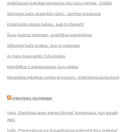
Aukščiausios kokybės standartas Jūsų šuns mitybai - JOSERA
Skirtingos kačių draskyklių rūšys – skirtingi privalumai
Kodėl katės drasko baldus - kaip to išvengti?
Šunų maistas internetu - praktiškas pasirinkimas
Silikoninis kačių kraikas - kuo jis ypatingas
Ar mano katei patiks Tofu kraikas
Kokybiškas ir subalansuotas šunų ėdalas
Nerandate reikalingų prekių gyvūnams - internetinė parduotuvė
STRAIPSNIU TALPINIMAS
Įrašo „Plastikinių langų kainos Vilniuje“ komentaras, kurį parašė
Algis
Įrašo „Prezervatyvai yra draugiškiausia priemonė Jūsų sveikatai“