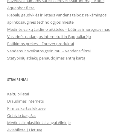
Paveikslai namams suteikia erdvei išskirtinumą – Kodėl
Aquaphor filtrai
Riebalų gaudyklės ir lietaus vandens talpos: reikšmingos
aplinkosauginės technologijos mieste
Medinės vaikų žaidimo aikštelės – būtinas impregnavimas
Vasarinės padangos internetu itin išpopuliarėjo
Patikimos prekės – Forever produktai
Vandens ir sveikatos gerinimui – vandens filtrai
Statybinių atliekų panaudojimas antrą kartą
STRAIPSNIAI
Keltų bilietai
Draudimas internetu
Pirmas kartas lėktuve
Orlaivio bagažas
Mediniai ir plastikiniai langai Vilniuje
Aviabilietai į Lietuvą