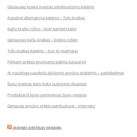
Geriausias Josera maistas sterilizuotoms katėms
Augalinė alternatyva katėms – Tofu kraikas
Kačių kraiko rūšys – kokį parinkti katei
Geriausias kačių kraikas – kokios rūšies
Tofu kraikas katėms – kuo jis ypatingas
Perkant prekes gyvūnams galima sutaupyti
Ar naudinga naudotis akcijomis gyvūnų prekėmis – pastebėjimai
Šunų maistas daro įtaką augintinio išvaizdai
Produktai iš kurių gaminamas šunų maistas
Geriausia gyvūnų prekių parduotuvė – internetu
ZAIDIMU AIKSTELES VAIKAMS