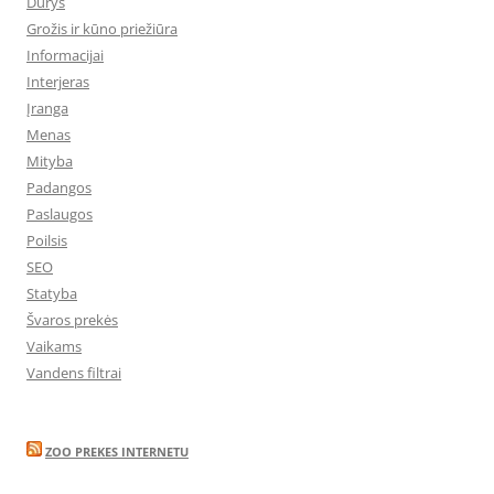
Durys
Grožis ir kūno priežiūra
Informacijai
Interjeras
Įranga
Menas
Mityba
Padangos
Paslaugos
Poilsis
SEO
Statyba
Švaros prekės
Vaikams
Vandens filtrai
ZOO PREKES INTERNETU