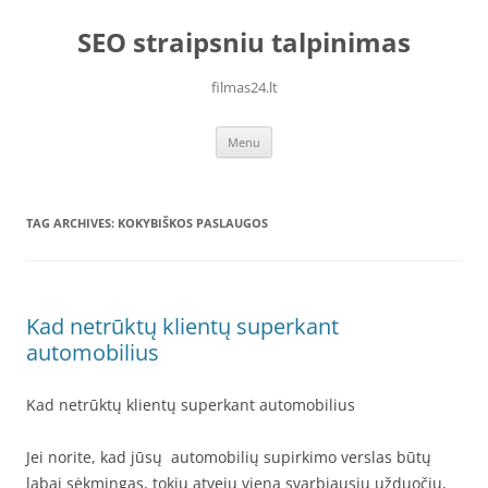
Skip
to
SEO straipsniu talpinimas
content
filmas24.lt
Menu
TAG ARCHIVES:
KOKYBIŠKOS PASLAUGOS
Kad netrūktų klientų superkant
automobilius
Kad netrūktų klientų superkant automobilius
Jei norite, kad jūsų automobilių supirkimo verslas būtų
labai sėkmingas, tokiu atveju viena svarbiausių užduočių,