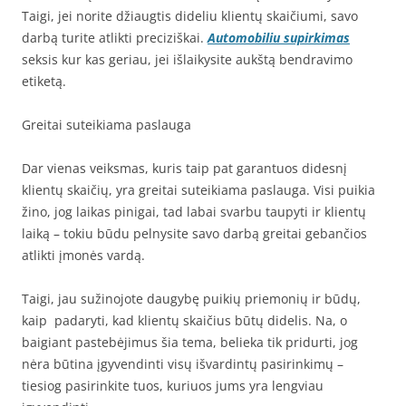
Taigi, jei norite džiaugtis dideliu klientų skaičiumi, savo
darbą turite atlikti preciziškai.
Automobiliu supirkimas
seksis kur kas geriau, jei išlaikysite aukštą bendravimo
etiketą.
Greitai suteikiama paslauga
Dar vienas veiksmas, kuris taip pat garantuos didesnį
klientų skaičių, yra greitai suteikiama paslauga. Visi puikia
žino, jog laikas pinigai, tad labai svarbu taupyti ir klientų
laiką – tokiu būdu pelnysite savo darbą greitai gebančios
atlikti įmonės vardą.
Taigi, jau sužinojote daugybę puikių priemonių ir būdų,
kaip padaryti, kad klientų skaičius būtų didelis. Na, o
baigiant pastebėjimus šia tema, belieka tik pridurti, jog
nėra būtina įgyvendinti visų išvardintų pasirinkimų –
tiesiog pasirinkite tuos, kuriuos jums yra lengviau