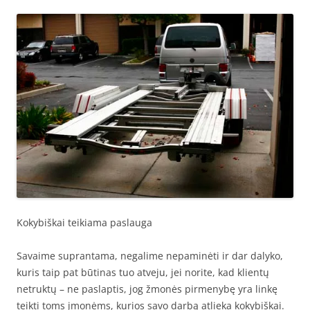
Kokybiškai teikiama paslauga
Savaime suprantama, negalime nepaminėti ir dar dalyko,
kuris taip pat būtinas tuo atveju, jei norite, kad klientų
netruktų – ne paslaptis, jog žmonės pirmenybę yra linkę
teikti toms įmonėms, kurios savo darbą atlieka kokybiškai.