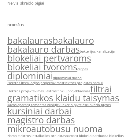
Ne visi skraido pigiai
DEBESĖLIS
bakalauras
bakalauro
bakalauro darbas
bakterijos kanalizacijai
blokeliai pertvaroms
blokeliai tvoroms
cerpes
diplominiai
diplominiai darbai
Elektros instaliacijos projektavimas
Elektros projektas namui
filtrai
Elektros projektavimas
Elektros tinklų projektavimas
gramatikos klaidu taisymas
kavos aparatų remontas vilniuje
klinkerio plytelės
klinkerio plytos
kursiniai darbai
magistro darbas
mikroautobusu nuoma
Namo elektros instaliacijos projektas
pamatu blokeliai
parduoda blokelius