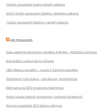
5 būdų panaudoti lauko namelį vaikams
2026 6 būdų panaudoti žaidimų aikšteles vaikams
7 būdų panaudoti žaidimų namelį vaikams
SEO PASLAUGOS
Kaip pagerinti geriamojo vandens kokybę – Atbulinis osmosas
Kokybiškos vidaus durys Vilniuje
CBD aliejaus poveikis – nauda ir šalutinis poveikis
Įtempiamų lubų kaina – privalumai, montavimas
Kiek kainuoja SEO straipsnių talpinimas
Kokia nauda talpinti straipsnius į nulinius katalogus?
Nuo ko prasideda SEO tekstų rašymas