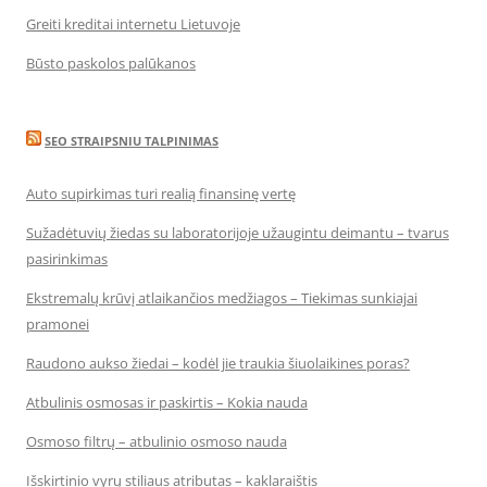
Greiti kreditai internetu Lietuvoje
Būsto paskolos palūkanos
SEO STRAIPSNIU TALPINIMAS
Auto supirkimas turi realią finansinę vertę
Sužadėtuvių žiedas su laboratorijoje užaugintu deimantu – tvarus
pasirinkimas
Ekstremalų krūvį atlaikančios medžiagos – Tiekimas sunkiajai
pramonei
Raudono aukso žiedai – kodėl jie traukia šiuolaikines poras?
Atbulinis osmosas ir paskirtis – Kokia nauda
Osmoso filtrų – atbulinio osmoso nauda
Išskirtinio vyrų stiliaus atributas – kaklaraištis