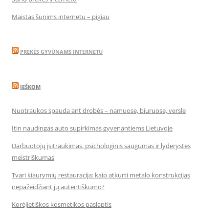
Maistas šunims internetu – pigiau
PREKĖS GYVŪNAMS INTERNETU
IEŠKOM
Nuotraukos spauda ant drobės – namuose, biuruose, versle
Itin naudingas auto supirkimas gyvenantiems Lietuvoje
Darbuotojų įsitraukimas, psichologinis saugumas ir lyderystės
meistriškumas
Tvari kiaurymių restauracija: kaip atkurti metalo konstrukcijas
nepažeidžiant jų autentiškumo?
Korėjietiškos kosmetikos paslaptis