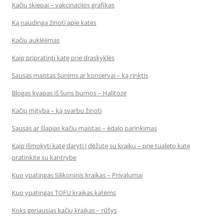
Kačių skiepai – vakcinacijos grafikas
Ką naudinga žinoti apie kates
Kačių auklėjimas
Kaip pripratinti katę prie draskyklės
Sausas maistas šunims ar konservai – ką rinktis
Blogas kvapas iš šuns burnos – Halitozė
Kačių mityba – ką svarbu žinoti
Sausas ar šlapias kačių maistas – ėdalo parinkimas
Kaip išmokyti katę daryti į dėžutę su kraiku – prie tualeto katę
pratinkite su kantrybe
Kuo ypatingas Silikoninis kraikas – Privalumai
Kuo ypatingas TOFU kraikas katėms
Koks geriausias kačių kraikas – rūšys