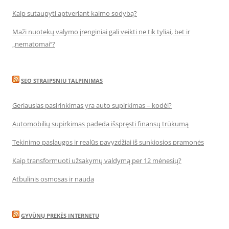
Kaip sutaupyti aptveriant kaimo sodybą?
Maži nuotekų valymo įrenginiai gali veikti ne tik tyliai, bet ir
„nematomai‘‘?
SEO STRAIPSNIU TALPINIMAS
Geriausias pasirinkimas yra auto supirkimas – kodėl?
Automobilių supirkimas padeda išspręsti finansų trūkumą
Tekinimo paslaugos ir realūs pavyzdžiai iš sunkiosios pramonės
Kaip transformuoti užsakymų valdymą per 12 mėnesių?
Atbulinis osmosas ir nauda
GYVŪNŲ PREKĖS INTERNETU