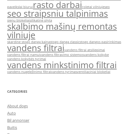
rasto darbai
paveikslai biurui
roletai vilniuje
seo
seo straipsniu talpinimas
sienu blokeliai
silikatine plyta
skalbimo mašinų remontas
vilniuje
skardine stogo danga kaina
stogo danga classic
stogo dangos pasirinkimas
vandens filtrai
vandens filtrai atsiliepimai
vandens filtrai namui
vandens filtravimo sistemos
vandens kokybe
vandens kokybės tyrimai
vandens minkstinimo filtrai
vandens nugeležinimo filtrai
vandens tyrimas
ventiliaciniai blokeliai
CATEGORIES
About dogs
Auto
Bil annonser
Buitis