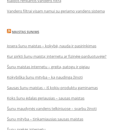
Klaidos renkantis vandens filtrą
Vandens filtrai visam namui su geriamo vandens sistema
MAISTAS SUNIMS
Josera šunų maistas – kokybė, nauda ir pasirinkimas
Kur pirkti šunų maistą: internetu ar fizinėje parduotuvėje?
Šunų maistas internetu – greita, patogu ir pigiau
Kokybiška šunų mityba – ką naudinga žinoti
Sausas šunų maistas – iš kokių produktų gaminamas
Koks šunų ėdalas geriausias – sausas maistas
Šunų maudynės vandens telkiniuose – svarbu žinoti
Šunų mityba – tinkamiausias sausas maistas
Šunų prekės internetu