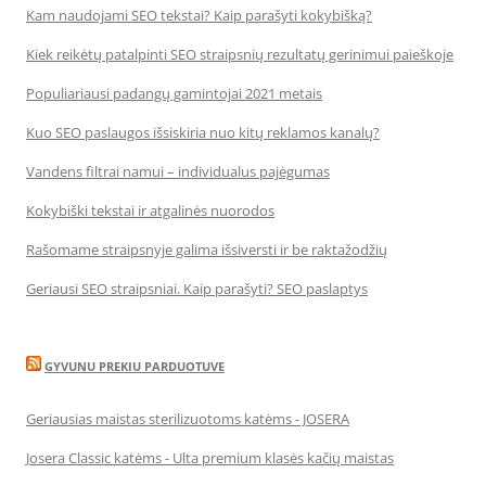
Kam naudojami SEO tekstai? Kaip parašyti kokybišką?
Kiek reikėtų patalpinti SEO straipsnių rezultatų gerinimui paieškoje
Populiariausi padangų gamintojai 2021 metais
Kuo SEO paslaugos išsiskiria nuo kitų reklamos kanalų?
Vandens filtrai namui – individualus pajėgumas
Kokybiški tekstai ir atgalinės nuorodos
Rašomame straipsnyje galima išsiversti ir be raktažodžių
Geriausi SEO straipsniai. Kaip parašyti? SEO paslaptys
GYVUNU PREKIU PARDUOTUVE
Geriausias maistas sterilizuotoms katėms - JOSERA
Josera Classic katėms - Ulta premium klasės kačių maistas