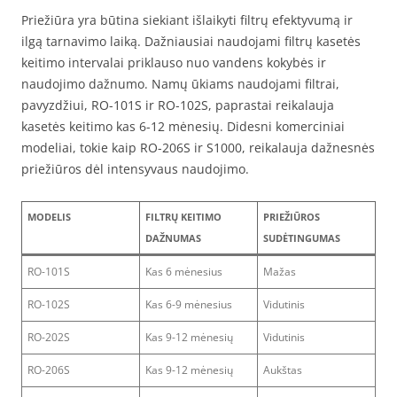
Priežiūra yra būtina siekiant išlaikyti filtrų efektyvumą ir
ilgą tarnavimo laiką. Dažniausiai naudojami filtrų kasetės
keitimo intervalai priklauso nuo vandens kokybės ir
naudojimo dažnumo. Namų ūkiams naudojami filtrai,
pavyzdžiui, RO-101S ir RO-102S, paprastai reikalauja
kasetės keitimo kas 6-12 mėnesių. Didesni komerciniai
modeliai, tokie kaip RO-206S ir S1000, reikalauja dažnesnės
priežiūros dėl intensyvaus naudojimo.
MODELIS
FILTRŲ KEITIMO
PRIEŽIŪROS
DAŽNUMAS
SUDĖTINGUMAS
RO-101S
Kas 6 mėnesius
Mažas
RO-102S
Kas 6-9 mėnesius
Vidutinis
RO-202S
Kas 9-12 mėnesių
Vidutinis
RO-206S
Kas 9-12 mėnesių
Aukštas