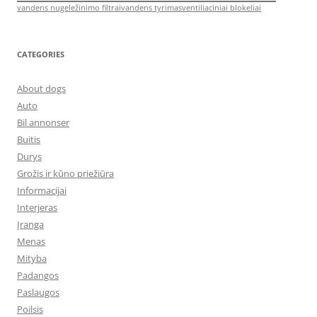
vandens nugeležinimo filtrai
vandens tyrimas
ventiliaciniai blokeliai
CATEGORIES
About dogs
Auto
Bil annonser
Buitis
Durys
Grožis ir kūno priežiūra
Informacijai
Interjeras
Įranga
Menas
Mityba
Padangos
Paslaugos
Poilsis