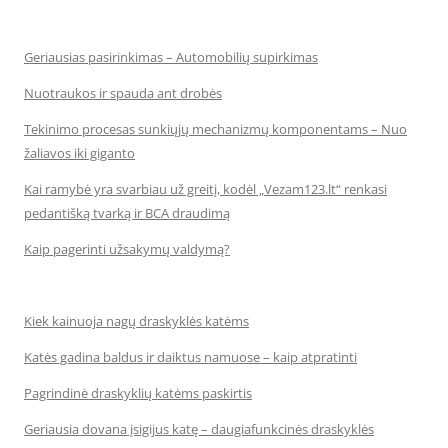
Geriausias pasirinkimas – Automobilių supirkimas
Nuotraukos ir spauda ant drobės
Tekinimo procesas sunkiųjų mechanizmų komponentams – Nuo
žaliavos iki giganto
Kai ramybė yra svarbiau už greitį, kodėl „Vezam123.lt“ renkasi
pedantišką tvarką ir BCA draudimą
Kaip pagerinti užsakymų valdymą?
Kiek kainuoja nagų draskyklės katėms
Katės gadina baldus ir daiktus namuose – kaip atpratinti
Pagrindinė draskyklių katėms paskirtis
Geriausia dovana įsigijus katę – daugiafunkcinės draskyklės