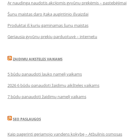
Ar naudinga naudotis akcijomis gyvūnų prekėmis – pastebėjimai
Šunų maistas daro įtaką augintinio išvaizdai
Produktai iš kurių gaminamas šunų maistas
Geriausia gyvūnų prekių parduotuvė – internetu
ZAIDIMU AIKSTELES VAIKAMS
5 būdų panaudoti lauko namelį vaikams
2026 6 būdų panaudoti žaidimų aikšteles vaikams
7 būdų panaudoti žaidimų namelį vaikams
SEO PASLAUGOS
Kaip pagerinti geriamojo vandens kokybę – Atbulinis osmosas