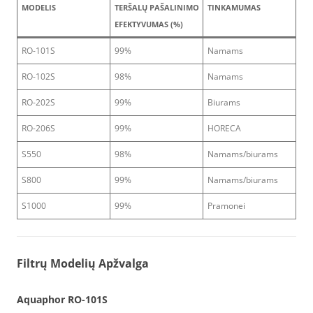
MODELIS
TERŠALŲ PAŠALINIMO
TINKAMUMAS
EFEKTYVUMAS (%)
RO-101S
99%
Namams
RO-102S
98%
Namams
RO-202S
99%
Biurams
RO-206S
99%
HORECA
S550
98%
Namams/biurams
S800
99%
Namams/biurams
S1000
99%
Pramonei
Filtrų Modelių Apžvalga
Aquaphor RO-101S