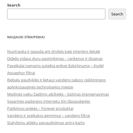
Search
Search
NAUJAUSI STRAIPSNIAI
Nuotrauka ir spauda ant drobės kaip interjero detalė
Didelis vidaus durų pasirinkimas – rankenos ir dizainas
Paveikslai namams suteikia erdvei išskirtinumą – Kodėl
Aquaphor filtrai
Riebalų gaudyklės ir lietaus vandens talpos: reikšmingos
aplinkosauginės technologijos mieste
Medinės vaikų žaidimo aikštelės – būtinas impregnavimas
Vasarinės padangos internetu itin išpopuliarėjo
Patikimos prekės – Forever produktai
Vandens ir sveikatos gerinimui – vandens filtrai
Statybinių atliekų panaudojimas antrą kartą