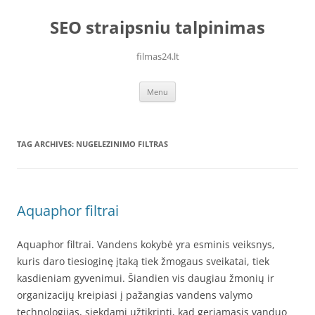
Skip
to
SEO straipsniu talpinimas
content
filmas24.lt
Menu
TAG ARCHIVES:
NUGELEZINIMO FILTRAS
Aquaphor filtrai
Aquaphor filtrai. Vandens kokybė yra esminis veiksnys,
kuris daro tiesioginę įtaką tiek žmogaus sveikatai, tiek
kasdieniam gyvenimui. Šiandien vis daugiau žmonių ir
organizacijų kreipiasi į pažangias vandens valymo
technologijas, siekdami užtikrinti, kad geriamasis vanduo