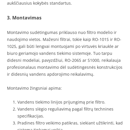
aukščiausius kokybės standartus.
3.
Montavimas
Montavimo sudėtingumas priklauso nuo filtro modelio ir
naudojimo vietos. Mažesni filtrai, tokie kaip RO-101S ir RO-
102S, gali būti lengvai montuojami po virtuvės kriaukle ar
biuro geriamojo vandens tiekimo sistemoje. Tuo tarpu
didesni modeliai, pavyzdžiui, RO-206S ar S1000, reikalauja
profesionalaus montavimo dėl sudėtingesnės konstrukcijos
ir didesnių vandens apdorojimo reikalavimų.
Montavimo žingsniai apima:
Vandens tiekimo linijos prijungimą prie filtro.
Vandens slėgio reguliavimą pagal filtrų technines
specifikacijas.
Pradines filtro veikimo patikras, siekiant užtikrinti, kad
sistema tinkamai veikia.