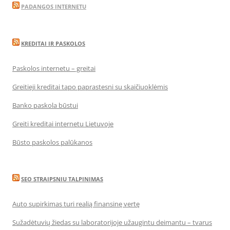
PADANGOS INTERNETU
KREDITAI IR PASKOLOS
Paskolos internetu – greitai
Greitieji kreditai tapo paprastesni su skaičiuoklėmis
Banko paskola būstui
Greiti kreditai internetu Lietuvoje
Būsto paskolos palūkanos
SEO STRAIPSNIU TALPINIMAS
Auto supirkimas turi realią finansinę vertę
Sužadėtuvių žiedas su laboratorijoje užaugintu deimantu – tvarus