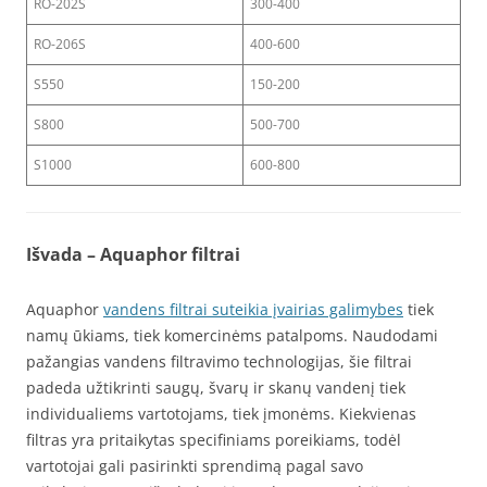
RO-202S
300-400
RO-206S
400-600
S550
150-200
S800
500-700
S1000
600-800
Išvada – Aquaphor filtrai
Aquaphor
vandens filtrai suteikia įvairias galimybes
tiek
namų ūkiams, tiek komercinėms patalpoms. Naudodami
pažangias vandens filtravimo technologijas, šie filtrai
padeda užtikrinti saugų, švarų ir skanų vandenį tiek
individualiems vartotojams, tiek įmonėms. Kiekvienas
filtras yra pritaikytas specifiniams poreikiams, todėl
vartotojai gali pasirinkti sprendimą pagal savo