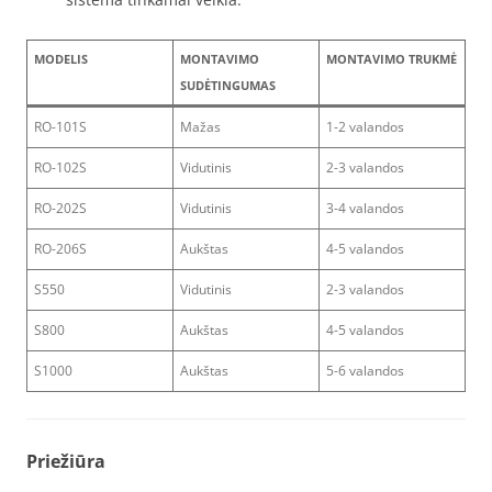
MODELIS
MONTAVIMO
MONTAVIMO TRUKMĖ
SUDĖTINGUMAS
RO-101S
Mažas
1-2 valandos
RO-102S
Vidutinis
2-3 valandos
RO-202S
Vidutinis
3-4 valandos
RO-206S
Aukštas
4-5 valandos
S550
Vidutinis
2-3 valandos
S800
Aukštas
4-5 valandos
S1000
Aukštas
5-6 valandos
Priežiūra