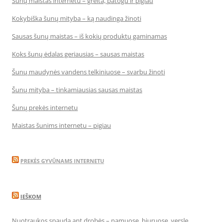
Šunų maistas internetu – greita, patogu ir pigiau
Kokybiška šunų mityba – ką naudinga žinoti
Sausas šunų maistas – iš kokių produktų gaminamas
Koks šunų ėdalas geriausias – sausas maistas
Šunų maudynės vandens telkiniuose – svarbu žinoti
Šunų mityba – tinkamiausias sausas maistas
Šunų prekės internetu
Maistas šunims internetu – pigiau
PREKĖS GYVŪNAMS INTERNETU
IEŠKOM
Nuotraukos spauda ant drobės – namuose, biuruose, versle