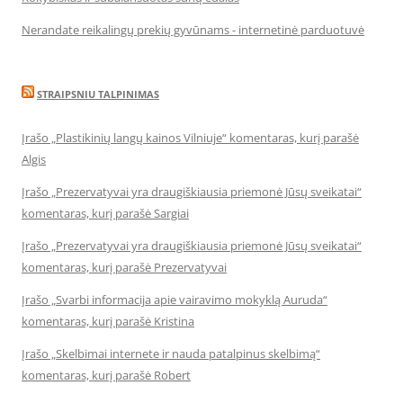
Nerandate reikalingų prekių gyvūnams - internetinė parduotuvė
STRAIPSNIU TALPINIMAS
Įrašo „Plastikinių langų kainos Vilniuje“ komentaras, kurį parašė
Algis
Įrašo „Prezervatyvai yra draugiškiausia priemonė Jūsų sveikatai“
komentaras, kurį parašė Sargiai
Įrašo „Prezervatyvai yra draugiškiausia priemonė Jūsų sveikatai“
komentaras, kurį parašė Prezervatyvai
Įrašo „Svarbi informacija apie vairavimo mokyklą Auruda“
komentaras, kurį parašė Kristina
Įrašo „Skelbimai internete ir nauda patalpinus skelbimą“
komentaras, kurį parašė Robert