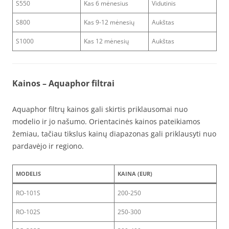
S550
Kas 6 mėnesius
Vidutinis
S800
Kas 9-12 mėnesių
Aukštas
S1000
Kas 12 mėnesių
Aukštas
Kainos
– Aquaphor filtrai
Aquaphor filtrų kainos gali skirtis priklausomai nuo
modelio ir jo našumo. Orientacinės kainos pateikiamos
žemiau, tačiau tikslus kainų diapazonas gali priklausyti nuo
pardavėjo ir regiono.
MODELIS
KAINA (EUR)
RO-101S
200-250
RO-102S
250-300