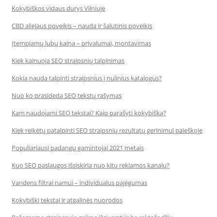
Kokybiškos vidaus durys Vilniuje
CBD aliejaus poveikis – nauda ir šalutinis poveikis
Įtempiamų lubų kaina – privalumai, montavimas
Kiek kainuoja SEO straipsnių talpinimas
Kokia nauda talpinti straipsnius į nulinius katalogus?
Nuo ko prasideda SEO tekstų rašymas
Kam naudojami SEO tekstai? Kaip parašyti kokybišką?
Kiek reikėtų patalpinti SEO straipsnių rezultatų gerinimui paieškoje
Populiariausi padangų gamintojai 2021 metais
Kuo SEO paslaugos išsiskiria nuo kitų reklamos kanalų?
Vandens filtrai namui – individualus pajėgumas
Kokybiški tekstai ir atgalinės nuorodos