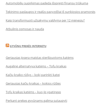
Automobilių supirkimas padeda išspręsti finansų trūkumą
Tekinimo paslaugos ir realūs pavyzdžiai iš sunkiosios pramonės
Kaip transformuoti užsakymų valdymą per 12 mėnesių?
Atbulinis osmosas ir nauda
GYVŪNŲ PREKĖS INTERNETU
Geriausias Josera maistas sterilizuotoms katėms
Augalinė alternatyva katėms – Tofu kraikas
Kačių kraiko rūšys – kokį parinkti katei
Geriausias kačių kraikas – kokios rūšies
Tofu kraikas katėms – kuo jis ypatingas
Perkant prekes gyvūnams galima sutaupyti