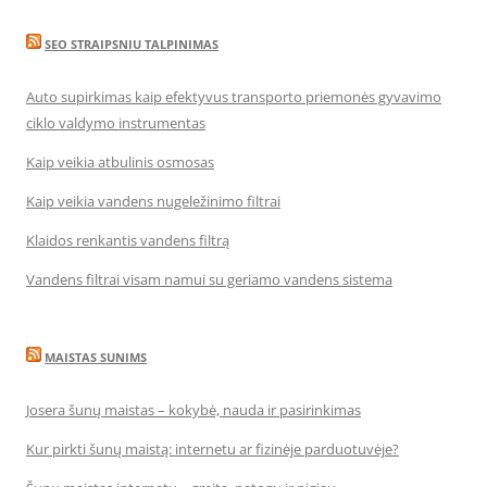
SEO STRAIPSNIU TALPINIMAS
Auto supirkimas kaip efektyvus transporto priemonės gyvavimo
ciklo valdymo instrumentas
Kaip veikia atbulinis osmosas
Kaip veikia vandens nugeležinimo filtrai
Klaidos renkantis vandens filtrą
Vandens filtrai visam namui su geriamo vandens sistema
MAISTAS SUNIMS
Josera šunų maistas – kokybė, nauda ir pasirinkimas
Kur pirkti šunų maistą: internetu ar fizinėje parduotuvėje?