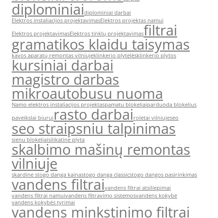
diplominiai
diplominiai darbai
Elektros instaliacijos projektavimas
Elektros projektas namui
filtrai
Elektros projektavimas
Elektros tinklų projektavimas
gramatikos klaidu taisymas
kavos aparatų remontas vilniuje
klinkerio plytelės
klinkerio plytos
kursiniai darbai
magistro darbas
mikroautobusu nuoma
Namo elektros instaliacijos projektas
pamatu blokeliai
parduoda blokelius
rasto darbai
paveikslai biurui
roletai vilniuje
seo
seo straipsniu talpinimas
sienu blokeliai
silikatine plyta
skalbimo mašinų remontas
vilniuje
skardine stogo danga kaina
stogo danga classic
stogo dangos pasirinkimas
vandens filtrai
vandens filtrai atsiliepimai
vandens filtrai namui
vandens filtravimo sistemos
vandens kokybe
vandens kokybės tyrimai
vandens minkstinimo filtrai