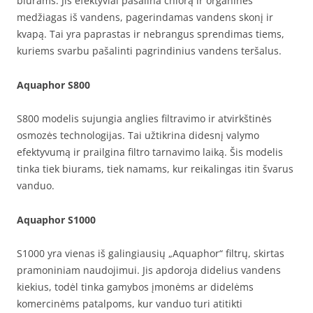
biurams. Jis efektyviai pašalina chlorą ir organines
medžiagas iš vandens, pagerindamas vandens skonį ir
kvapą. Tai yra paprastas ir nebrangus sprendimas tiems,
kuriems svarbu pašalinti pagrindinius vandens teršalus.
Aquaphor S800
S800 modelis sujungia anglies filtravimo ir atvirkštinės
osmozės technologijas. Tai užtikrina didesnį valymo
efektyvumą ir prailgina filtro tarnavimo laiką. Šis modelis
tinka tiek biurams, tiek namams, kur reikalingas itin švarus
vanduo.
Aquaphor S1000
S1000 yra vienas iš galingiausių „Aquaphor“ filtrų, skirtas
pramoniniam naudojimui. Jis apdoroja didelius vandens
kiekius, todėl tinka gamybos įmonėms ar didelėms
komercinėms patalpoms, kur vanduo turi atitikti