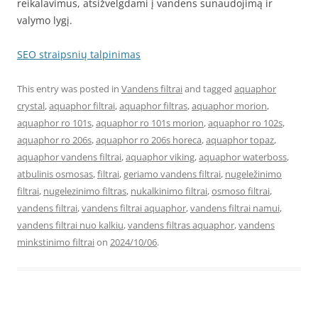
reikalavimus, atsižvelgdami į vandens sunaudojimą ir
valymo lygį.
SEO straipsnių talpinimas
This entry was posted in
Vandens filtrai
and tagged
aquaphor
crystal
,
aquaphor filtrai
,
aquaphor filtras
,
aquaphor morion
,
aquaphor ro 101s
,
aquaphor ro 101s morion
,
aquaphor ro 102s
,
aquaphor ro 206s
,
aquaphor ro 206s horeca
,
aquaphor topaz
,
aquaphor vandens filtrai
,
aquaphor viking
,
aquaphor waterboss
,
atbulinis osmosas
,
filtrai
,
geriamo vandens filtrai
,
nugeležinimo
filtrai
,
nugelezinimo filtras
,
nukalkinimo filtrai
,
osmoso filtrai
,
vandens filtrai
,
vandens filtrai aquaphor
,
vandens filtrai namui
,
vandens filtrai nuo kalkiu
,
vandens filtras aquaphor
,
vandens
minkstinimo filtrai
on
2024/10/06
.