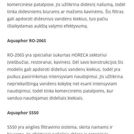
komercinėse patalpose. Jis užtikrina didesnį našumą, todėl
tinka didesniems biurams ar mažoms kavinėms. Šis filtras
gali apdoroti didesnius vandens kiekius, tuo pačiu
išlaikydamas aukštą valymo efektyvumą.
Aquaphor RO-206S
RO-206S yra specialiai sukurtas HORECA sektoriui
(viešbučiai, restoranai, kavinės). Dėl savo konstrukcijos šis
modelis gali apdoroti didelius vandens kiekius, todėl yra
puikus pasirinkimas intensyviam naudojimui. Jis užtikrina
nepriekaištingą vandens kokybę net esant intensyviam
naudojimui, todėl tinka komercinėms patalpoms, kur
vanduo naudojamas dideliais kiekiais.
Aquaphor S550
S550 yra anglies filtravimo sistema, skirta namams ir