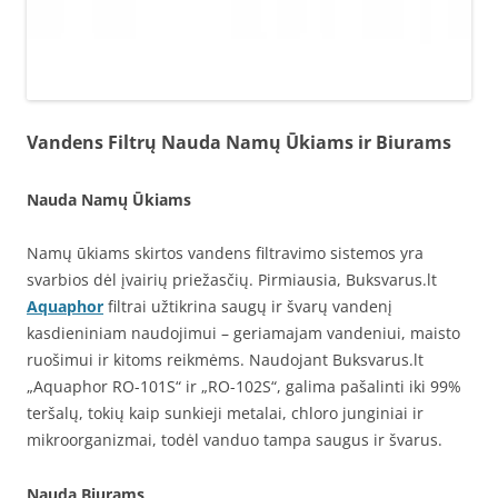
Vandens Filtrų Nauda Namų Ūkiams ir Biurams
Nauda Namų Ūkiams
Namų ūkiams skirtos vandens filtravimo sistemos yra
svarbios dėl įvairių priežasčių. Pirmiausia, Buksvarus.lt
Aquaphor
filtrai užtikrina saugų ir švarų vandenį
kasdieniniam naudojimui – geriamajam vandeniui, maisto
ruošimui ir kitoms reikmėms. Naudojant Buksvarus.lt
„Aquaphor RO-101S“ ir „RO-102S“, galima pašalinti iki 99%
teršalų, tokių kaip sunkieji metalai, chloro junginiai ir
mikroorganizmai, todėl vanduo tampa saugus ir švarus.
Nauda Biurams