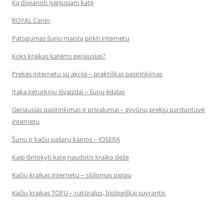
Ką dovanoti įsigijusiam katę
ROYAL Canin
Patogumas šunų maistą pirkti internetu
Koks kraikas katėms geriausias?
Prekės internetu su akcija – praktiškas pasirinkimas
Įtaka keturkojų išvaizdai – šunų ėdalas
Geriausias pasirinkimas ir privalumai – gyvūnų prekių parduotuvė
internetu
Šunų ir kačių pašarų kainos – JOSERA
Kaip išmokyti katę naudotis kraiko dėže
Kačių kraikas internetu – siūlomas pigiau
Kačių kraikas TOFU – natūralus, biologiškai suyrantis