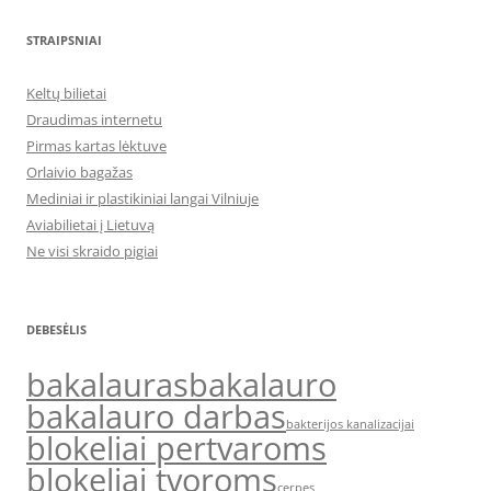
STRAIPSNIAI
Keltų bilietai
Draudimas internetu
Pirmas kartas lėktuve
Orlaivio bagažas
Mediniai ir plastikiniai langai Vilniuje
Aviabilietai į Lietuvą
Ne visi skraido pigiai
DEBESĖLIS
bakalauras
bakalauro
bakalauro darbas
bakterijos kanalizacijai
blokeliai pertvaroms
blokeliai tvoroms
cerpes