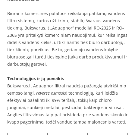
Biurai ir komercinės patalpos reikalauja patikimų vandens
filtrų sistemų, kurios užtikrintų stabilų švaraus vandens
tiekimą. Buksvarus.lt „Aquaphor“ modeliai RO-202S ir RO-
206S yra pritaikyti komerciniam naudojimui, kur reikalingas
didelis vandens kiekis, užtikrinantis tiek biuro darbuotojų,
tiek klientų poreikius. Be to, geriamojo vandens kokybė
biuruose gali turėti tiesioginę įtaką darbo produktyvumui ir
darbuotojų gerovei.
Technologijos ir jų poveikis
Buksvarus.lt Aquaphor filtrai naudoja pažangią atvirkštinio
osmoso (angl.
reverse osmosis
) technologiją, kuri leidžia
efektyviai pašalinti iki 99% teršalų, tokių kaip chloro
junginiai, sunkieji metalai, pesticidai, bakterijos ir virusai.
Anglies filtravimas taip pat prisideda prie vandens skonio ir
kvapo pagerinimo, todėl vanduo tampa malonesnis vartoti.