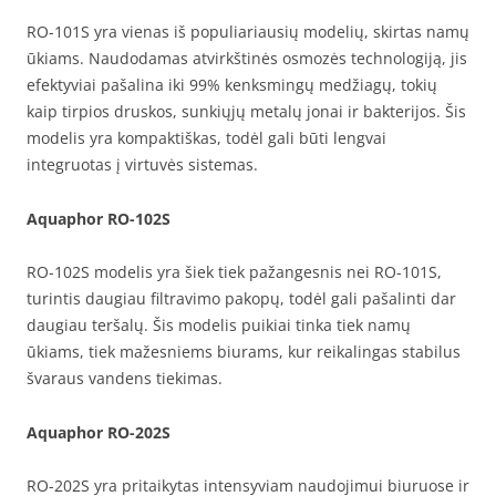
RO-101S yra vienas iš populiariausių modelių, skirtas namų
ūkiams. Naudodamas atvirkštinės osmozės technologiją, jis
efektyviai pašalina iki 99% kenksmingų medžiagų, tokių
kaip tirpios druskos, sunkiųjų metalų jonai ir bakterijos. Šis
modelis yra kompaktiškas, todėl gali būti lengvai
integruotas į virtuvės sistemas.
Aquaphor RO-102S
RO-102S modelis yra šiek tiek pažangesnis nei RO-101S,
turintis daugiau filtravimo pakopų, todėl gali pašalinti dar
daugiau teršalų. Šis modelis puikiai tinka tiek namų
ūkiams, tiek mažesniems biurams, kur reikalingas stabilus
švaraus vandens tiekimas.
Aquaphor RO-202S
RO-202S yra pritaikytas intensyviam naudojimui biuruose ir