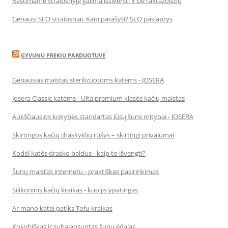
Rašomame straipsnyje galima išsiversti ir be raktažodžių
Geriausi SEO straipsniai. Kaip parašyti? SEO paslaptys
GYVUNU PREKIU PARDUOTUVE
Geriausias maistas sterilizuotoms katėms - JOSERA
Josera Classic katėms - Ulta premium klasės kačių maistas
Aukščiausios kokybės standartas Jūsų šuns mitybai - JOSERA
Skirtingos kačių draskyklių rūšys – skirtingi privalumai
Kodėl katės drasko baldus - kaip to išvengti?
Šunų maistas internetu - praktiškas pasirinkimas
Silikoninis kačių kraikas - kuo jis ypatingas
Ar mano katei patiks Tofu kraikas
Kokybiškas ir subalansuotas šunų ėdalas