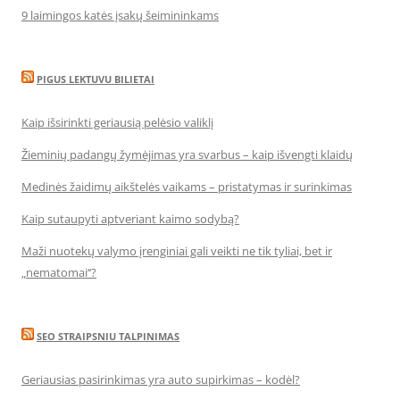
9 laimingos katės įsakų šeimininkams
PIGUS LEKTUVU BILIETAI
Kaip išsirinkti geriausią pelėsio valiklį
Žieminių padangų žymėjimas yra svarbus – kaip išvengti klaidų
Medinės žaidimų aikštelės vaikams – pristatymas ir surinkimas
Kaip sutaupyti aptveriant kaimo sodybą?
Maži nuotekų valymo įrenginiai gali veikti ne tik tyliai, bet ir
„nematomai‘‘?
SEO STRAIPSNIU TALPINIMAS
Geriausias pasirinkimas yra auto supirkimas – kodėl?