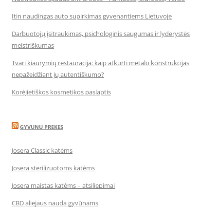
Itin naudingas auto supirkimas gyvenantiems Lietuvoje
Darbuotojų įsitraukimas, psichologinis saugumas ir lyderystės
meistriškumas
Tvari kiaurymių restauracija: kaip atkurti metalo konstrukcijas
nepažeidžiant jų autentiškumo?
Korėjietiškos kosmetikos paslaptis
GYVUNU PREKES
Josera Classic katėms
Josera sterilizuotoms katėms
Josera maistas katėms – atsiliepimai
CBD aliejaus nauda gyvūnams