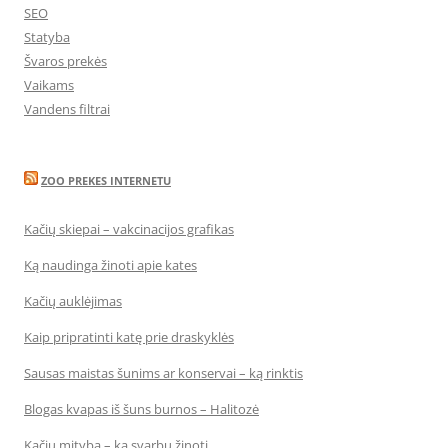
SEO
Statyba
Švaros prekės
Vaikams
Vandens filtrai
ZOO PREKES INTERNETU
Kačių skiepai – vakcinacijos grafikas
Ką naudinga žinoti apie kates
Kačių auklėjimas
Kaip pripratinti katę prie draskyklės
Sausas maistas šunims ar konservai – ką rinktis
Blogas kvapas iš šuns burnos – Halitozė
Kačių mityba – ką svarbu žinoti