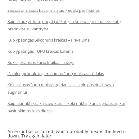
Sausas ar šlapias kačių maistas – ėdalo parinkimas
Kaip išmokyti katę daryti į dėžutę su kraiku – prie tualeto katę
pratinkite su kantrybe
Kuo ypatingas Silikoninis kraikas – Privalumai
Kuo ypatingas TOFU kraikas katėms
Koks geriausias kačių kraikas – rūšys
Iš kokių produktų gaminamas šunų maistas – ėdalas
Koks sausas šunų maistas geriausias – kokį pasirinkti savo
augintiniui
Kaip išsirinkti kraiką savo katei – kokį rinktis, kuris geriausias, kai
pasirinkimas toks didelis
An error has occurred, which probably means the feed is
down. Try again later.