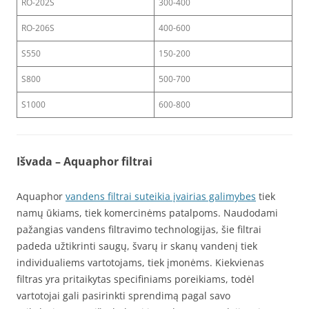
RO-202S
300-400
RO-206S
400-600
S550
150-200
S800
500-700
S1000
600-800
Išvada – Aquaphor filtrai
Aquaphor
vandens filtrai suteikia įvairias galimybes
tiek
namų ūkiams, tiek komercinėms patalpoms. Naudodami
pažangias vandens filtravimo technologijas, šie filtrai
padeda užtikrinti saugų, švarų ir skanų vandenį tiek
individualiems vartotojams, tiek įmonėms. Kiekvienas
filtras yra pritaikytas specifiniams poreikiams, todėl
vartotojai gali pasirinkti sprendimą pagal savo