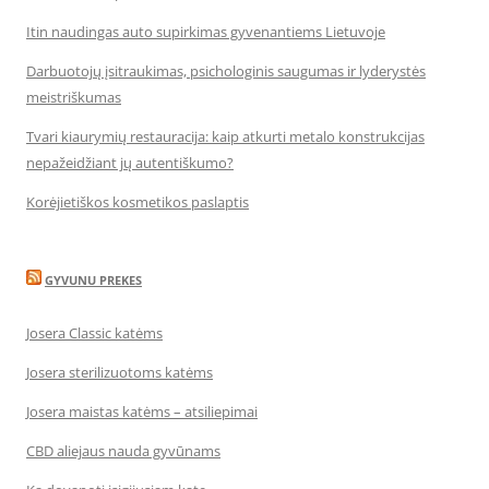
Itin naudingas auto supirkimas gyvenantiems Lietuvoje
Darbuotojų įsitraukimas, psichologinis saugumas ir lyderystės
meistriškumas
Tvari kiaurymių restauracija: kaip atkurti metalo konstrukcijas
nepažeidžiant jų autentiškumo?
Korėjietiškos kosmetikos paslaptis
GYVUNU PREKES
Josera Classic katėms
Josera sterilizuotoms katėms
Josera maistas katėms – atsiliepimai
CBD aliejaus nauda gyvūnams