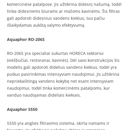
komercinėse patalpose. Jis užtikrina didesnį našumą, todėl
tinka didesniems biurams ar mažoms kavinėms. Šis filtras
gali apdoroti didesnius vandens kiekius, tuo pačiu
išlaikydamas aukštą valymo efektyvumą.
Aquaphor RO-206S
RO-206S yra specialiai sukurtas HORECA sektoriui
(viešbučiai, restoranai, kavinės). Dėl savo konstrukcijos šis
modelis gali apdoroti didelius vandens kiekius, todėl yra
puikus pasirinkimas intensyviam naudojimui. Jis užtikrina
nepriekaištingą vandens kokybę net esant intensyviam
naudojimui, todėl tinka komercinėms patalpoms, kur
vanduo naudojamas dideliais kiekiais.
Aquaphor S550
S550 yra anglies filtravimo sistema, skirta namams ir