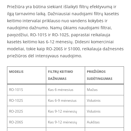
Priežiūra yra būtina siekiant išlaikyti filtrų efektyvumą ir
ilgą tarnavimo laiką. Dažniausiai naudojami filtrų kasetės
keitimo intervalai priklauso nuo vandens kokybės ir
naudojimo dažnumo. Namų ūkiams naudojami filtrai,
pavyzdžiui, RO-101S ir RO-102S, paprastai reikalauja
kasetės keitimo kas 6-12 mėnesių. Didesni komerciniai
modeliai, tokie kaip RO-206S ir S1000, reikalauja dažnesnės
priežiūros dėl intensyvaus naudojimo.
MODELIS
FILTRŲ KEITIMO
PRIEŽIŪROS
DAŽNUMAS
SUDĖTINGUMAS
RO-101S
Kas 6 mėnesius
Mažas
RO-102S
Kas 6-9 mėnesius
Vidutinis
RO-202S
Kas 9-12 mėnesių
Vidutinis
RO-206S
Kas 9-12 mėnesių
Aukštas