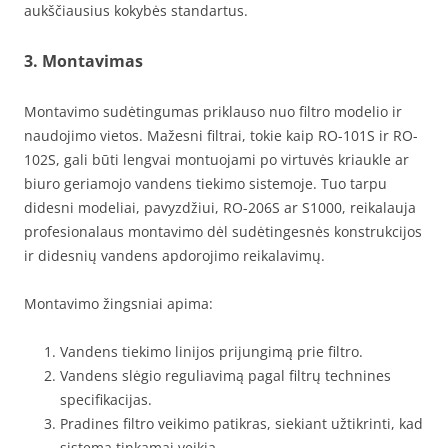
aukščiausius kokybės standartus.
3.
Montavimas
Montavimo sudėtingumas priklauso nuo filtro modelio ir
naudojimo vietos. Mažesni filtrai, tokie kaip RO-101S ir RO-
102S, gali būti lengvai montuojami po virtuvės kriaukle ar
biuro geriamojo vandens tiekimo sistemoje. Tuo tarpu
didesni modeliai, pavyzdžiui, RO-206S ar S1000, reikalauja
profesionalaus montavimo dėl sudėtingesnės konstrukcijos
ir didesnių vandens apdorojimo reikalavimų.
Montavimo žingsniai apima:
Vandens tiekimo linijos prijungimą prie filtro.
Vandens slėgio reguliavimą pagal filtrų technines
specifikacijas.
Pradines filtro veikimo patikras, siekiant užtikrinti, kad
sistema tinkamai veikia.