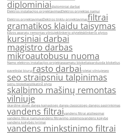
diplominiai
diplominiai darbai
Elektros instaliacijos projektavimas
Elektros projektas namui
filtrai
Elektros projektavimas
Elektros tinklų projektavimas
gramatikos klaidu taisymas
kavos aparatų remontas vilniuje
klinkerio plytelės
klinkerio plytos
kursiniai darbai
magistro darbas
mikroautobusu nuoma
Namo elektros instaliacijos projektas
pamatu blokeliai
parduoda blokelius
rasto darbai
paveikslai biurui
roletai vilniuje
seo
seo straipsniu talpinimas
sienu blokeliai
silikatine plyta
skalbimo mašinų remontas
vilniuje
skardine stogo danga kaina
stogo danga classic
stogo dangos pasirinkimas
vandens filtrai
vandens filtrai atsiliepimai
vandens filtrai namui
vandens filtravimo sistemos
vandens kokybe
vandens kokybės tyrimai
vandens minkstinimo filtrai