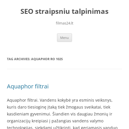
Skip
to
SEO straipsniu talpinimas
content
filmas24.lt
Menu
TAG ARCHIVES:
AQUAPHOR RO 102S
Aquaphor filtrai
Aquaphor filtrai. Vandens kokybė yra esminis veiksnys,
kuris daro tiesioginę įtaką tiek žmogaus sveikatai, tiek
kasdieniam gyvenimui. Šiandien vis daugiau žmonių ir
organizacijų kreipiasi į pažangias vandens valymo
technologijas, siekdami užtikrinti, kad geriamasis vanduo