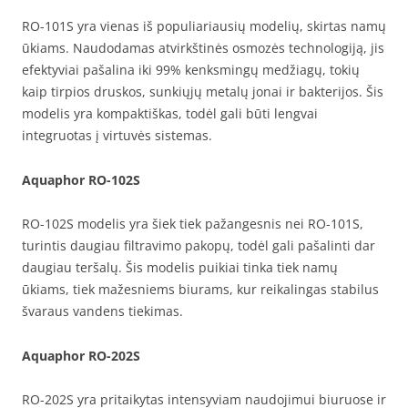
RO-101S yra vienas iš populiariausių modelių, skirtas namų
ūkiams. Naudodamas atvirkštinės osmozės technologiją, jis
efektyviai pašalina iki 99% kenksmingų medžiagų, tokių
kaip tirpios druskos, sunkiųjų metalų jonai ir bakterijos. Šis
modelis yra kompaktiškas, todėl gali būti lengvai
integruotas į virtuvės sistemas.
Aquaphor RO-102S
RO-102S modelis yra šiek tiek pažangesnis nei RO-101S,
turintis daugiau filtravimo pakopų, todėl gali pašalinti dar
daugiau teršalų. Šis modelis puikiai tinka tiek namų
ūkiams, tiek mažesniems biurams, kur reikalingas stabilus
švaraus vandens tiekimas.
Aquaphor RO-202S
RO-202S yra pritaikytas intensyviam naudojimui biuruose ir