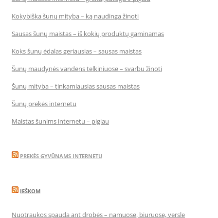
Kokybiška šunų mityba – ką naudinga žinoti
Sausas šunų maistas – iš kokių produktų gaminamas
Koks šunų ėdalas geriausias – sausas maistas
Šunų maudynės vandens telkiniuose – svarbu žinoti
Šunų mityba – tinkamiausias sausas maistas
Šunų prekės internetu
Maistas šunims internetu – pigiau
PREKĖS GYVŪNAMS INTERNETU
IEŠKOM
Nuotraukos spauda ant drobės – namuose, biuruose, versle