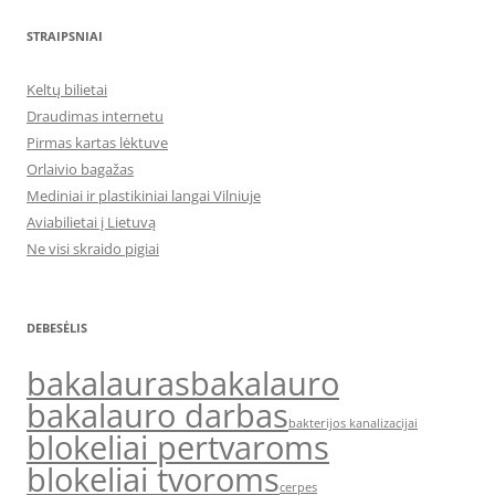
STRAIPSNIAI
Keltų bilietai
Draudimas internetu
Pirmas kartas lėktuve
Orlaivio bagažas
Mediniai ir plastikiniai langai Vilniuje
Aviabilietai į Lietuvą
Ne visi skraido pigiai
DEBESĖLIS
bakalauras
bakalauro
bakalauro darbas
bakterijos kanalizacijai
blokeliai pertvaroms
blokeliai tvoroms
cerpes