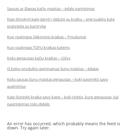
Sausas ar šlapias kačių maistas – ėdalo parinkimas
Kaip išmokyti katę daryti į dėžutę su kraiku – prie tualeto katę
pratinkite su kantrybe
Kuo ypatingas Silikoninis kraikas – Privalumai
Kuo ypatingas TOFU kraikas katėms
Koks geriausias kačių kraikas – rūšys
Iš kokių produktų gaminamas šunų maistas – ėdalas
Koks sausas šunų maistas geriausias – kokį pasirinkti savo
augintiniui
Kaip išsirinkti kraiką savo katei – kokį rinktis, kuris geriausias, kai
pasirinkimas toks didelis
An error has occurred, which probably means the feed is
down. Try again later.