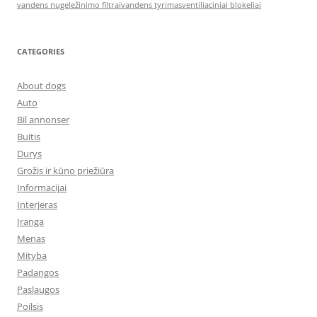
vandens nugeležinimo filtrai
vandens tyrimas
ventiliaciniai blokeliai
CATEGORIES
About dogs
Auto
Bil annonser
Buitis
Durys
Grožis ir kūno priežiūra
Informacijai
Interjeras
Įranga
Menas
Mityba
Padangos
Paslaugos
Poilsis