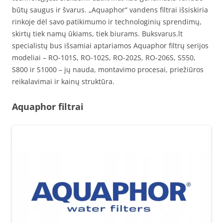
būtų saugus ir švarus. „Aquaphor“ vandens filtrai išsiskiria
rinkoje dėl savo patikimumo ir technologinių sprendimų,
skirtų tiek namų ūkiams, tiek biurams. Buksvarus.lt
specialistų bus išsamiai aptariamos Aquaphor filtrų serijos
modeliai – RO-101S, RO-102S, RO-202S, RO-206S, S550,
S800 ir S1000 – jų nauda, montavimo procesai, priežiūros
reikalavimai ir kainų struktūra.
Aquaphor filtrai