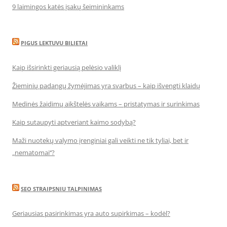
9 laimingos katės įsakų šeimininkams
PIGUS LEKTUVU BILIETAI
Kaip išsirinkti geriausią pelėsio valiklį
Žieminių padangų žymėjimas yra svarbus – kaip išvengti klaidų
Medinės žaidimų aikštelės vaikams – pristatymas ir surinkimas
Kaip sutaupyti aptveriant kaimo sodybą?
Maži nuotekų valymo įrenginiai gali veikti ne tik tyliai, bet ir
„nematomai‘‘?
SEO STRAIPSNIU TALPINIMAS
Geriausias pasirinkimas yra auto supirkimas – kodėl?