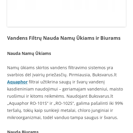
Vandens Filtrų Nauda Namų Ūkiams ir Biurams
Nauda Namų Ūkiams
Namų ūkiams skirtos vandens filtravimo sistemos yra
svarbios dėl įvairių priežasčių. Pirmiausia, Buksvarus.lt
Aquaphor
filtrai užtikrina saugų ir švarų vandenį
kasdieniniam naudojimui – geriamajam vandeniui, maisto
ruošimui ir kitoms reikmėms. Naudojant Buksvarus.lt
„Aquaphor RO-101S“ ir „RO-102S“, galima pašalinti iki 99%
teršalų, tokių kaip sunkieji metalai, chloro junginiai ir
mikroorganizmai, todėl vanduo tampa saugus ir švarus.
Nauda Biurams