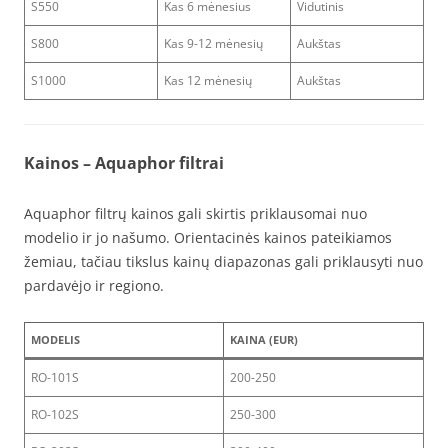
S550
Kas 6 mėnesius
Vidutinis
S800
Kas 9-12 mėnesių
Aukštas
S1000
Kas 12 mėnesių
Aukštas
Kainos
– Aquaphor filtrai
Aquaphor filtrų kainos gali skirtis priklausomai nuo
modelio ir jo našumo. Orientacinės kainos pateikiamos
žemiau, tačiau tikslus kainų diapazonas gali priklausyti nuo
pardavėjo ir regiono.
MODELIS
KAINA (EUR)
RO-101S
200-250
RO-102S
250-300