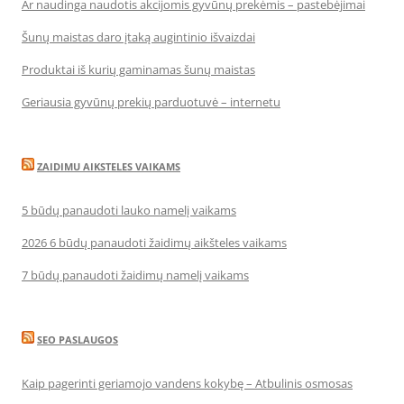
Ar naudinga naudotis akcijomis gyvūnų prekėmis – pastebėjimai
Šunų maistas daro įtaką augintinio išvaizdai
Produktai iš kurių gaminamas šunų maistas
Geriausia gyvūnų prekių parduotuvė – internetu
ZAIDIMU AIKSTELES VAIKAMS
5 būdų panaudoti lauko namelį vaikams
2026 6 būdų panaudoti žaidimų aikšteles vaikams
7 būdų panaudoti žaidimų namelį vaikams
SEO PASLAUGOS
Kaip pagerinti geriamojo vandens kokybę – Atbulinis osmosas