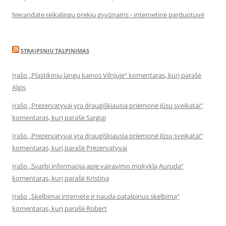
Nerandate reikalingų prekių gyvūnams - internetinė parduotuvė
STRAIPSNIU TALPINIMAS
Įrašo „Plastikinių langų kainos Vilniuje“ komentaras, kurį parašė
Algis
Įrašo „Prezervatyvai yra draugiškiausia priemonė Jūsų sveikatai“
komentaras, kurį parašė Sargiai
Įrašo „Prezervatyvai yra draugiškiausia priemonė Jūsų sveikatai“
komentaras, kurį parašė Prezervatyvai
Įrašo „Svarbi informacija apie vairavimo mokyklą Auruda“
komentaras, kurį parašė Kristina
Įrašo „Skelbimai internete ir nauda patalpinus skelbimą“
komentaras, kurį parašė Robert