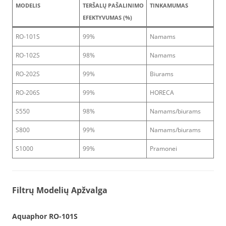
MODELIS
TERŠALŲ PAŠALINIMO
TINKAMUMAS
EFEKTYVUMAS (%)
RO-101S
99%
Namams
RO-102S
98%
Namams
RO-202S
99%
Biurams
RO-206S
99%
HORECA
S550
98%
Namams/biurams
S800
99%
Namams/biurams
S1000
99%
Pramonei
Filtrų Modelių Apžvalga
Aquaphor RO-101S