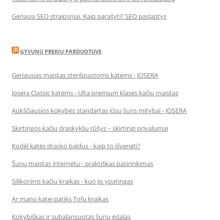
Geriausi SEO straipsniai. Kaip parašyti? SEO paslaptys
GYVUNU PREKIU PARDUOTUVE
Geriausias maistas sterilizuotoms katėms - JOSERA
Josera Classic katėms - Ulta premium klasės kačių maistas
Aukščiausios kokybės standartas Jūsų šuns mitybai - JOSERA
Skirtingos kačių draskyklių rūšys – skirtingi privalumai
Kodėl katės drasko baldus - kaip to išvengti?
Šunų maistas internetu - praktiškas pasirinkimas
Silikoninis kačių kraikas - kuo jis ypatingas
Ar mano katei patiks Tofu kraikas
Kokybiškas ir subalansuotas šunų ėdalas