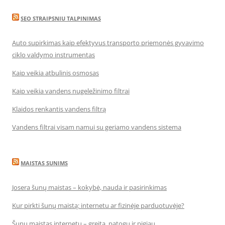
SEO STRAIPSNIU TALPINIMAS
Auto supirkimas kaip efektyvus transporto priemonės gyvavimo
ciklo valdymo instrumentas
Kaip veikia atbulinis osmosas
Kaip veikia vandens nugeležinimo filtrai
Klaidos renkantis vandens filtrą
Vandens filtrai visam namui su geriamo vandens sistema
MAISTAS SUNIMS
Josera šunų maistas – kokybė, nauda ir pasirinkimas
Kur pirkti šunų maistą: internetu ar fizinėje parduotuvėje?
Šunų maistas internetu – greita, patogu ir pigiau