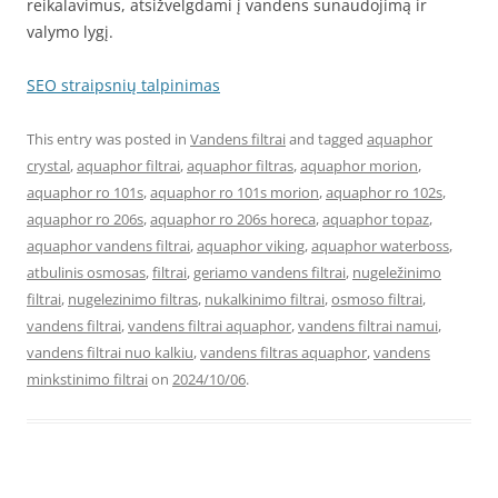
reikalavimus, atsižvelgdami į vandens sunaudojimą ir
valymo lygį.
SEO straipsnių talpinimas
This entry was posted in
Vandens filtrai
and tagged
aquaphor
crystal
,
aquaphor filtrai
,
aquaphor filtras
,
aquaphor morion
,
aquaphor ro 101s
,
aquaphor ro 101s morion
,
aquaphor ro 102s
,
aquaphor ro 206s
,
aquaphor ro 206s horeca
,
aquaphor topaz
,
aquaphor vandens filtrai
,
aquaphor viking
,
aquaphor waterboss
,
atbulinis osmosas
,
filtrai
,
geriamo vandens filtrai
,
nugeležinimo
filtrai
,
nugelezinimo filtras
,
nukalkinimo filtrai
,
osmoso filtrai
,
vandens filtrai
,
vandens filtrai aquaphor
,
vandens filtrai namui
,
vandens filtrai nuo kalkiu
,
vandens filtras aquaphor
,
vandens
minkstinimo filtrai
on
2024/10/06
.