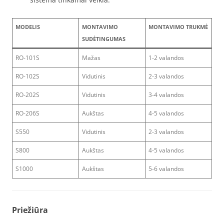
MODELIS
MONTAVIMO
MONTAVIMO TRUKMĖ
SUDĖTINGUMAS
RO-101S
Mažas
1-2 valandos
RO-102S
Vidutinis
2-3 valandos
RO-202S
Vidutinis
3-4 valandos
RO-206S
Aukštas
4-5 valandos
S550
Vidutinis
2-3 valandos
S800
Aukštas
4-5 valandos
S1000
Aukštas
5-6 valandos
Priežiūra