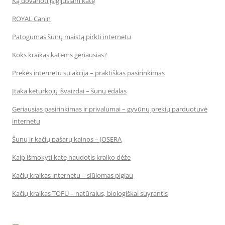
Ką dovanoti įsigijusiam katę
ROYAL Canin
Patogumas šunų maistą pirkti internetu
Koks kraikas katėms geriausias?
Prekės internetu su akcija – praktiškas pasirinkimas
Įtaka keturkojų išvaizdai – šunų ėdalas
Geriausias pasirinkimas ir privalumai – gyvūnų prekių parduotuvė
internetu
Šunų ir kačių pašarų kainos – JOSERA
Kaip išmokyti katę naudotis kraiko dėže
Kačių kraikas internetu – siūlomas pigiau
Kačių kraikas TOFU – natūralus, biologiškai suyrantis