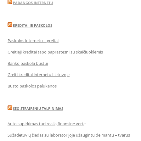
PADANGOS INTERNETU
KREDITAI IR PASKOLOS
Paskolos internetu – greitai
Greitieji kreditai tapo paprastesni su skaičiuoklėmis
Banko paskola būstui
Greiti kreditai internetu Lietuvoje
Būsto paskolos palūkanos
SEO STRAIPSNIU TALPINIMAS
Auto supirkimas turi realią finansinę vertę
Sužadėtuvių žiedas su laboratorijoje užaugintu deimantu – tvarus