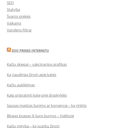
SEO
Statyba
Švaros prekės
Vaikams
Vandens filtrai
ZOO PREKES INTERNETU
Kačių skiepai – vakcinacijos grafikas
Ką naudinga žinoti apie kates
Kačių auklėjimas
Kaip pripratinti katę prie draskyklės
Sausas maistas šunims ar konservai – ką rinktis
Blogas kvapas iš šuns burnos – Halitozė
Kačių mityba – ką svarbu žinoti