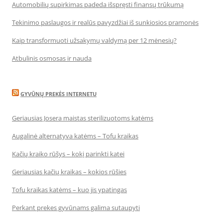
Automobilių supirkimas padeda išspręsti finansų trūkumą
Tekinimo paslaugos ir realūs pavyzdžiai iš sunkiosios pramonės
Kaip transformuoti užsakymų valdymą per 12 mėnesių?
Atbulinis osmosas ir nauda
GYVŪNŲ PREKĖS INTERNETU
Geriausias Josera maistas sterilizuotoms katėms
Augalinė alternatyva katėms – Tofu kraikas
Kačių kraiko rūšys – kokį parinkti katei
Geriausias kačių kraikas – kokios rūšies
Tofu kraikas katėms – kuo jis ypatingas
Perkant prekes gyvūnams galima sutaupyti