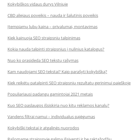
Kokybiškos vidaus durys Vilniuje
CBD aliejaus poveikis – nauda ir šalutinis poveikis
Įtempiamų lubų kaina – privalumai, montavimas
Kiek kainuoja SEO straipsnių talpinimas
Kokia nauda talpinti straipsnius į nulinius katalogus?
Nuo ko prasideda SEO tekstų rašymas
Kam naudojami SEO tekstai? Kaip parašyti kokybišką?
Kiek reikėtų patalpinti SEO straipsnių rezultatų gerinimui paieškoje
Populiariausi padangų gamintojai 2021 metais
Kuo SEO paslaugos išsiskiria nuo kitų reklamos kanalų?
Vandens filtrai namui – individualus pajėgumas
Kokybiški tekstai ir atgalinės nuorodos
Rašomame straipsnyje galima išsiversti ir be raktažodžių