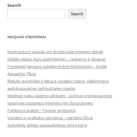
Search
Search
NAUJAUSI STRAIPSNIAI
Nuotrauka ir spauda ant drobės kaip interjero detalė
Didelis vidaus durų pasirinkimas – rankenos ir dizainas
Paveikslai namams suteikia erdvei išskirtinumą – Kodėl
Aquaphor filtrai
Riebalų gaudyklės ir lietaus vandens talpos: reikšmingos
aplinkosauginės technologijos mieste
Medinės vaikų žaidimo aikštelės – būtinas impregnavimas
Vasarinės padangos internetu itin išpopuliarėjo
Patikimos prekės – Forever produktai
Vandens ir sveikatos gerinimui – vandens filtrai
Statybinių atliekų panaudojimas antrą kartą