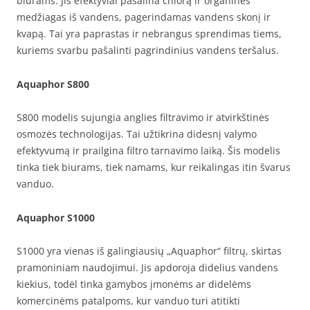
biurams. Jis efektyviai pašalina chlorą ir organines
medžiagas iš vandens, pagerindamas vandens skonį ir
kvapą. Tai yra paprastas ir nebrangus sprendimas tiems,
kuriems svarbu pašalinti pagrindinius vandens teršalus.
Aquaphor S800
S800 modelis sujungia anglies filtravimo ir atvirkštinės
osmozės technologijas. Tai užtikrina didesnį valymo
efektyvumą ir prailgina filtro tarnavimo laiką. Šis modelis
tinka tiek biurams, tiek namams, kur reikalingas itin švarus
vanduo.
Aquaphor S1000
S1000 yra vienas iš galingiausių „Aquaphor“ filtrų, skirtas
pramoniniam naudojimui. Jis apdoroja didelius vandens
kiekius, todėl tinka gamybos įmonėms ar didelėms
komercinėms patalpoms, kur vanduo turi atitikti