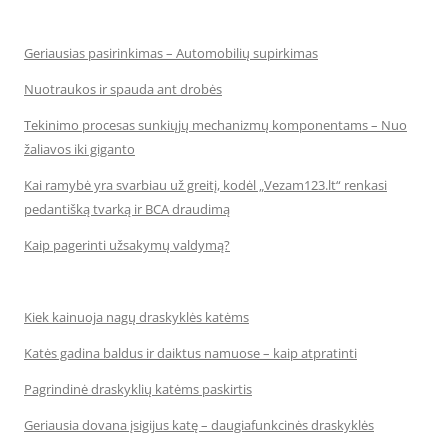
Geriausias pasirinkimas – Automobilių supirkimas
Nuotraukos ir spauda ant drobės
Tekinimo procesas sunkiųjų mechanizmų komponentams – Nuo
žaliavos iki giganto
Kai ramybė yra svarbiau už greitį, kodėl „Vezam123.lt“ renkasi
pedantišką tvarką ir BCA draudimą
Kaip pagerinti užsakymų valdymą?
Kiek kainuoja nagų draskyklės katėms
Katės gadina baldus ir daiktus namuose – kaip atpratinti
Pagrindinė draskyklių katėms paskirtis
Geriausia dovana įsigijus katę – daugiafunkcinės draskyklės