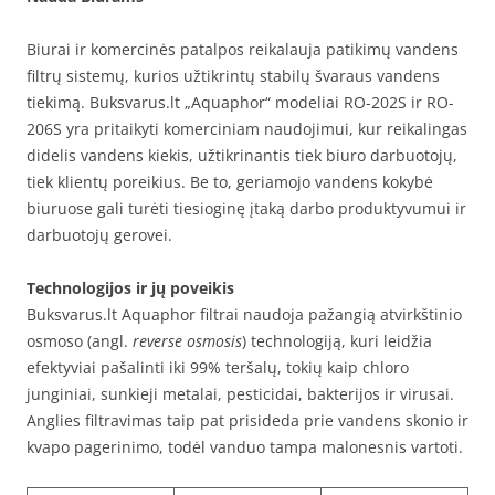
Biurai ir komercinės patalpos reikalauja patikimų vandens
filtrų sistemų, kurios užtikrintų stabilų švaraus vandens
tiekimą. Buksvarus.lt „Aquaphor“ modeliai RO-202S ir RO-
206S yra pritaikyti komerciniam naudojimui, kur reikalingas
didelis vandens kiekis, užtikrinantis tiek biuro darbuotojų,
tiek klientų poreikius. Be to, geriamojo vandens kokybė
biuruose gali turėti tiesioginę įtaką darbo produktyvumui ir
darbuotojų gerovei.
Technologijos ir jų poveikis
Buksvarus.lt Aquaphor filtrai naudoja pažangią atvirkštinio
osmoso (angl.
reverse osmosis
) technologiją, kuri leidžia
efektyviai pašalinti iki 99% teršalų, tokių kaip chloro
junginiai, sunkieji metalai, pesticidai, bakterijos ir virusai.
Anglies filtravimas taip pat prisideda prie vandens skonio ir
kvapo pagerinimo, todėl vanduo tampa malonesnis vartoti.