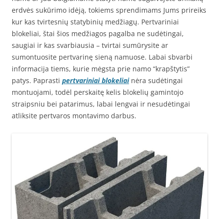
erdvės sukūrimo idėją, tokiems sprendimams Jums prireiks
kur kas tvirtesnių statybinių medžiagų. Pertvariniai
blokeliai, štai šios medžiagos pagalba ne sudėtingai,
saugiai ir kas svarbiausia – tvirtai sumūrysite ar
sumontuosite pertvarinę sieną namuose. Labai sbvarbi
informacija tiems, kurie mėgsta prie namo “krapštytis”
patys. Paprasti
pertvariniai blokeliai
nėra sudėtingai
montuojami, todėl perskaitę kelis blokelių gamintojo
straipsniu bei patarimus, labai lengvai ir nesudėtingai
atliksite pertvaros montavimo darbus.