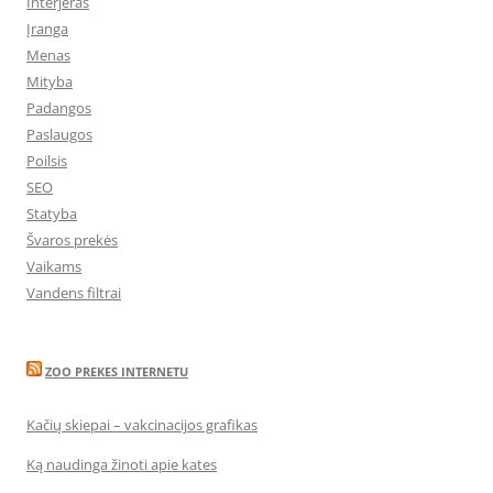
Interjeras
Įranga
Menas
Mityba
Padangos
Paslaugos
Poilsis
SEO
Statyba
Švaros prekės
Vaikams
Vandens filtrai
ZOO PREKES INTERNETU
Kačių skiepai – vakcinacijos grafikas
Ką naudinga žinoti apie kates