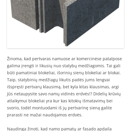
Žinoma, kad pertvaras namuose ar komercinėse patalpose
galima įrengti ir likusių nuo statybų medžiagomis. Tai gali
būti pamatiniai blokeliai, išorinių sienų blokeliai ar blokai.
Taip, statybinių medžiagų likutis padės jums lengvai
išspręsti pertvarų klausimą, bet kyla kitas klausimas, argi
Jūs netaupysite savo namų vidinės erdvės!? Didelių krūvių
atlaikymui blokeliai yra kur kas kitokių išmatavimų bei
svorio, todėl montuodami iš jų pertvarinę sieną galite
prarasti ne mažai naudojamos erdvės.
Naudinga žinoti, kad namo pamatų ar fasado apdaila