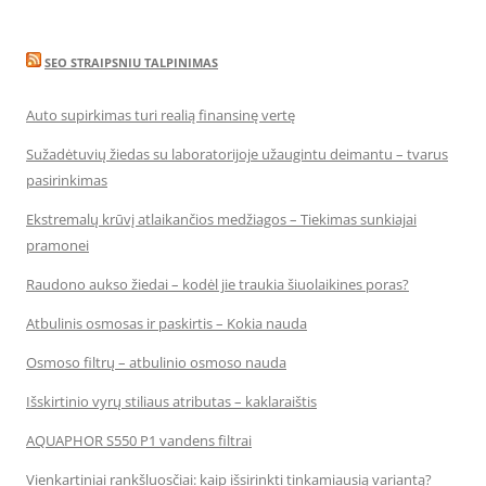
SEO STRAIPSNIU TALPINIMAS
Auto supirkimas turi realią finansinę vertę
Sužadėtuvių žiedas su laboratorijoje užaugintu deimantu – tvarus
pasirinkimas
Ekstremalų krūvį atlaikančios medžiagos – Tiekimas sunkiajai
pramonei
Raudono aukso žiedai – kodėl jie traukia šiuolaikines poras?
Atbulinis osmosas ir paskirtis – Kokia nauda
Osmoso filtrų – atbulinio osmoso nauda
Išskirtinio vyrų stiliaus atributas – kaklaraištis
AQUAPHOR S550 P1 vandens filtrai
Vienkartiniai rankšluosčiai: kaip išsirinkti tinkamiausią variantą?