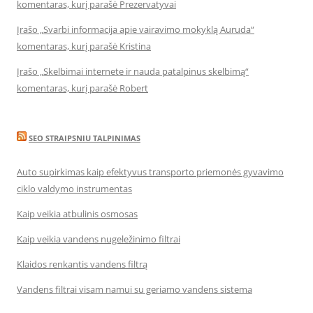
komentaras, kurį parašė Prezervatyvai
Įrašo „Svarbi informacija apie vairavimo mokyklą Auruda“
komentaras, kurį parašė Kristina
Įrašo „Skelbimai internete ir nauda patalpinus skelbimą“
komentaras, kurį parašė Robert
SEO STRAIPSNIU TALPINIMAS
Auto supirkimas kaip efektyvus transporto priemonės gyvavimo
ciklo valdymo instrumentas
Kaip veikia atbulinis osmosas
Kaip veikia vandens nugeležinimo filtrai
Klaidos renkantis vandens filtrą
Vandens filtrai visam namui su geriamo vandens sistema