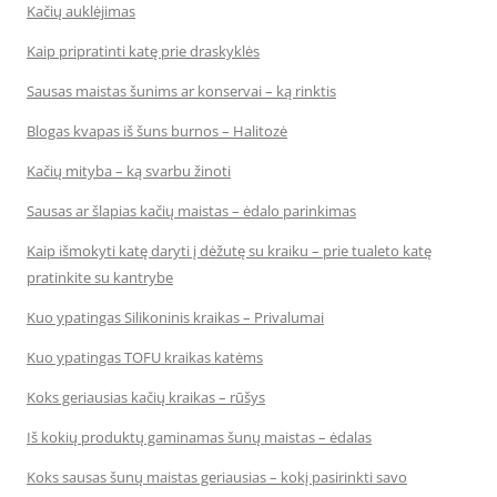
Kačių auklėjimas
Kaip pripratinti katę prie draskyklės
Sausas maistas šunims ar konservai – ką rinktis
Blogas kvapas iš šuns burnos – Halitozė
Kačių mityba – ką svarbu žinoti
Sausas ar šlapias kačių maistas – ėdalo parinkimas
Kaip išmokyti katę daryti į dėžutę su kraiku – prie tualeto katę
pratinkite su kantrybe
Kuo ypatingas Silikoninis kraikas – Privalumai
Kuo ypatingas TOFU kraikas katėms
Koks geriausias kačių kraikas – rūšys
Iš kokių produktų gaminamas šunų maistas – ėdalas
Koks sausas šunų maistas geriausias – kokį pasirinkti savo