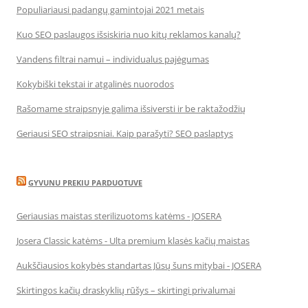
Populiariausi padangų gamintojai 2021 metais
Kuo SEO paslaugos išsiskiria nuo kitų reklamos kanalų?
Vandens filtrai namui – individualus pajėgumas
Kokybiški tekstai ir atgalinės nuorodos
Rašomame straipsnyje galima išsiversti ir be raktažodžių
Geriausi SEO straipsniai. Kaip parašyti? SEO paslaptys
GYVUNU PREKIU PARDUOTUVE
Geriausias maistas sterilizuotoms katėms - JOSERA
Josera Classic katėms - Ulta premium klasės kačių maistas
Aukščiausios kokybės standartas Jūsų šuns mitybai - JOSERA
Skirtingos kačių draskyklių rūšys – skirtingi privalumai