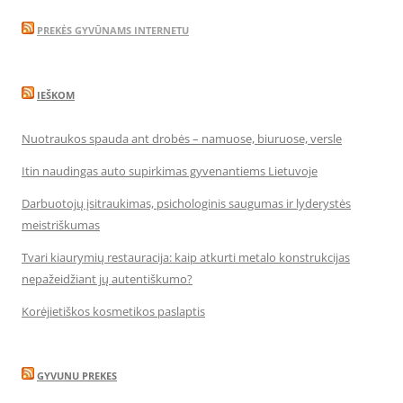
PREKĖS GYVŪNAMS INTERNETU
IEŠKOM
Nuotraukos spauda ant drobės – namuose, biuruose, versle
Itin naudingas auto supirkimas gyvenantiems Lietuvoje
Darbuotojų įsitraukimas, psichologinis saugumas ir lyderystės
meistriškumas
Tvari kiaurymių restauracija: kaip atkurti metalo konstrukcijas
nepažeidžiant jų autentiškumo?
Korėjietiškos kosmetikos paslaptis
GYVUNU PREKES