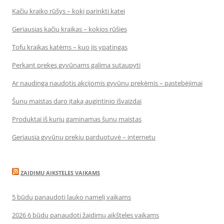
Kačių kraiko rūšys – kokį parinkti katei
Geriausias kačių kraikas – kokios rūšies
Tofu kraikas katėms – kuo jis ypatingas
Perkant prekes gyvūnams galima sutaupyti
Ar naudinga naudotis akcijomis gyvūnų prekėmis – pastebėjimai
Šunų maistas daro įtaką augintinio išvaizdai
Produktai iš kurių gaminamas šunų maistas
Geriausia gyvūnų prekių parduotuvė – internetu
ZAIDIMU AIKSTELES VAIKAMS
5 būdų panaudoti lauko namelį vaikams
2026 6 būdų panaudoti žaidimų aikšteles vaikams