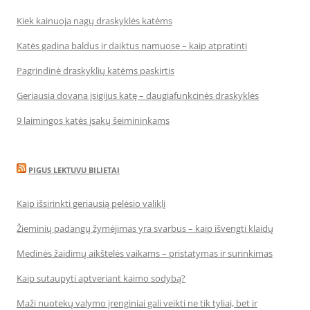
Kiek kainuoja nagų draskyklės katėms
Katės gadina baldus ir daiktus namuose – kaip atpratinti
Pagrindinė draskyklių katėms paskirtis
Geriausia dovana įsigijus katę – daugiafunkcinės draskyklės
9 laimingos katės įsakų šeimininkams
PIGUS LEKTUVU BILIETAI
Kaip išsirinkti geriausią pelėsio valiklį
Žieminių padangų žymėjimas yra svarbus – kaip išvengti klaidų
Medinės žaidimų aikštelės vaikams – pristatymas ir surinkimas
Kaip sutaupyti aptveriant kaimo sodybą?
Maži nuotekų valymo įrenginiai gali veikti ne tik tyliai, bet ir