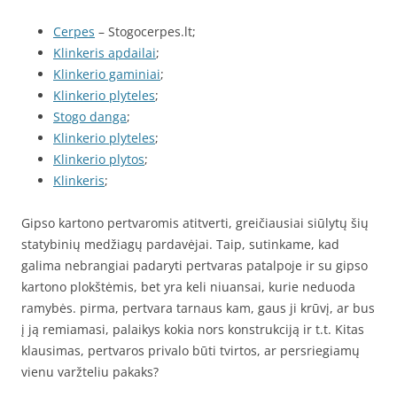
Cerpes
– Stogocerpes.lt;
Klinkeris apdailai
;
Klinkerio gaminiai
;
Klinkerio plyteles
;
Stogo danga
;
Klinkerio plyteles
;
Klinkerio plytos
;
Klinkeris
;
Gipso kartono pertvaromis atitverti, greičiausiai siūlytų šių
statybinių medžiagų pardavėjai. Taip, sutinkame, kad
galima nebrangiai padaryti pertvaras patalpoje ir su gipso
kartono plokštėmis, bet yra keli niuansai, kurie neduoda
ramybės. pirma, pertvara tarnaus kam, gaus ji krūvį, ar bus
į ją remiamasi, palaikys kokia nors konstrukciją ir t.t. Kitas
klausimas, pertvaros privalo būti tvirtos, ar persriegiamų
vienu varžteliu pakaks?