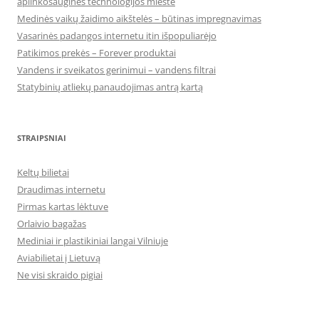
aplinkosauginės technologijos mieste
Medinės vaikų žaidimo aikštelės – būtinas impregnavimas
Vasarinės padangos internetu itin išpopuliarėjo
Patikimos prekės – Forever produktai
Vandens ir sveikatos gerinimui – vandens filtrai
Statybinių atliekų panaudojimas antrą kartą
STRAIPSNIAI
Keltų bilietai
Draudimas internetu
Pirmas kartas lėktuve
Orlaivio bagažas
Mediniai ir plastikiniai langai Vilniuje
Aviabilietai į Lietuvą
Ne visi skraido pigiai