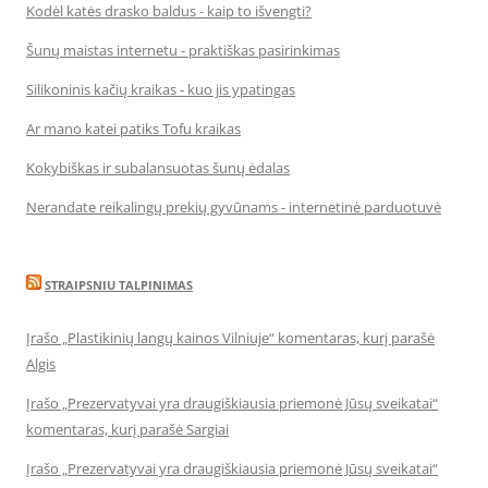
Kodėl katės drasko baldus - kaip to išvengti?
Šunų maistas internetu - praktiškas pasirinkimas
Silikoninis kačių kraikas - kuo jis ypatingas
Ar mano katei patiks Tofu kraikas
Kokybiškas ir subalansuotas šunų ėdalas
Nerandate reikalingų prekių gyvūnams - internetinė parduotuvė
STRAIPSNIU TALPINIMAS
Įrašo „Plastikinių langų kainos Vilniuje“ komentaras, kurį parašė
Algis
Įrašo „Prezervatyvai yra draugiškiausia priemonė Jūsų sveikatai“
komentaras, kurį parašė Sargiai
Įrašo „Prezervatyvai yra draugiškiausia priemonė Jūsų sveikatai“