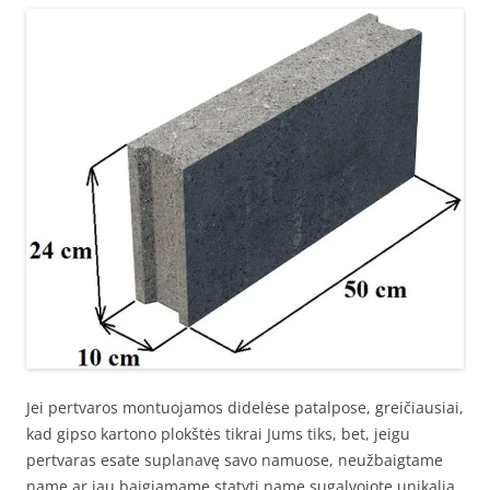
Jei pertvaros montuojamos didelėse patalpose, greičiausiai,
kad gipso kartono plokštės tikrai Jums tiks, bet, jeigu
pertvaras esate suplanavę savo namuose, neužbaigtame
name ar jau baigiamame statyti name sugalvojote unikalią