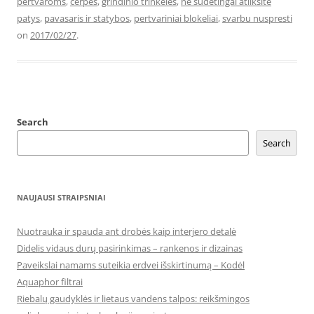
pertvaroms
,
cerpes
,
grindinio trinkelės
,
ne sudėtingai atliksite
patys
,
pavasaris ir statybos
,
pertvariniai blokeliai
,
svarbu nuspresti
on
2017/02/27
.
Search
Search
NAUJAUSI STRAIPSNIAI
Nuotrauka ir spauda ant drobės kaip interjero detalė
Didelis vidaus durų pasirinkimas – rankenos ir dizainas
Paveikslai namams suteikia erdvei išskirtinumą – Kodėl
Aquaphor filtrai
Riebalų gaudyklės ir lietaus vandens talpos: reikšmingos