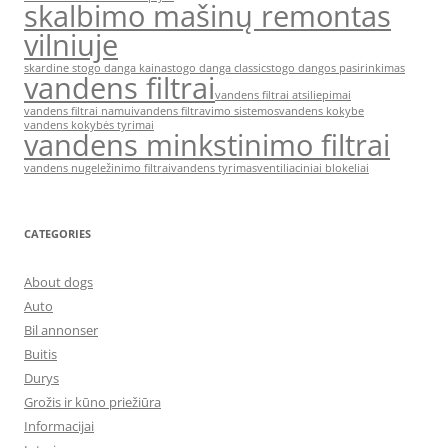
skalbimo mašinų remontas
vilniuje
skardine stogo danga kaina
stogo danga classic
stogo dangos pasirinkimas
vandens filtrai
vandens filtrai atsiliepimai
vandens filtrai namui
vandens filtravimo sistemos
vandens kokybe
vandens kokybės tyrimai
vandens minkstinimo filtrai
vandens nugeležinimo filtrai
vandens tyrimas
ventiliaciniai blokeliai
CATEGORIES
About dogs
Auto
Bil annonser
Buitis
Durys
Grožis ir kūno priežiūra
Informacijai