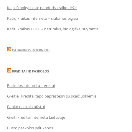
Kaip išmokyti katę naudotis kraiko dėže
Kačių kraikas internetu – siūlomas pigiau
Kačių kraikas TOFU – natūralus, biologiškai suyrantis
PADANGOS INTERNETU
KREDITAI IR PASKOLOS
Paskolos internetu – greitai
Greitieji kreditai tapo paprastesni su skaičiuoklėmis
Banko paskola būstui
Greiti kreditai internetu Lietuvoje
Būsto paskolos palūkanos