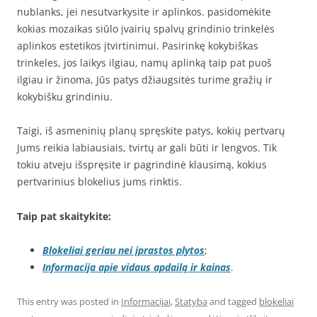
nublanks, jei nesutvarkysite ir aplinkos. pasidomėkite
kokias mozaikas siūlo įvairių spalvų grindinio trinkelės
aplinkos estetikos įtvirtinimui. Pasirinkę kokybiškas
trinkeles, jos laikys ilgiau, namų aplinką taip pat puoš
ilgiau ir žinoma, Jūs patys džiaugsitės turime gražių ir
kokybišku grindiniu.
Taigi, iš asmeninių planų spręskite patys, kokių pertvarų
Jums reikia labiausiais, tvirtų ar gali būti ir lengvos. Tik
tokiu atveju išspręsite ir pagrindinė klausimą, kokius
pertvarinius blokelius jums rinktis.
Taip pat skaitykite:
Blokeliai geriau nei įprastos plytos
;
Informacija apie vidaus apdailą ir kainas
.
This entry was posted in
Informacijai
,
Statyba
and tagged
blokeliai