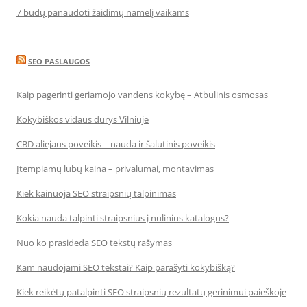
7 būdų panaudoti žaidimų namelį vaikams
SEO PASLAUGOS
Kaip pagerinti geriamojo vandens kokybę – Atbulinis osmosas
Kokybiškos vidaus durys Vilniuje
CBD aliejaus poveikis – nauda ir šalutinis poveikis
Įtempiamų lubų kaina – privalumai, montavimas
Kiek kainuoja SEO straipsnių talpinimas
Kokia nauda talpinti straipsnius į nulinius katalogus?
Nuo ko prasideda SEO tekstų rašymas
Kam naudojami SEO tekstai? Kaip parašyti kokybišką?
Kiek reikėtų patalpinti SEO straipsnių rezultatų gerinimui paieškoje