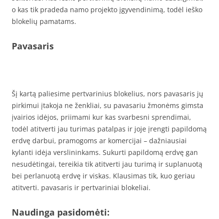
o kas tik pradeda namo projekto įgyvendinimą, todėl ieško
blokelių pamatams.
Pavasaris
Šį kartą paliesime pertvarinius blokelius, nors pavasaris jų
pirkimui įtakoja ne ženkliai, su pavasariu žmonėms gimsta
įvairios idėjos, priimami kur kas svarbesni sprendimai,
todėl atitverti jau turimas patalpas ir joje įrengti papildomą
erdvę darbui, pramogoms ar komercijai – dažniausiai
kylanti idėja verslininkams. Sukurti papildomą erdvę gan
nesudėtingai, tereikia tik atitverti jau turimą ir suplanuotą
bei perlanuotą erdvę ir viskas. Klausimas tik, kuo geriau
atitverti. pavasaris ir pertvariniai blokeliai.
Naudinga pasidomėti: