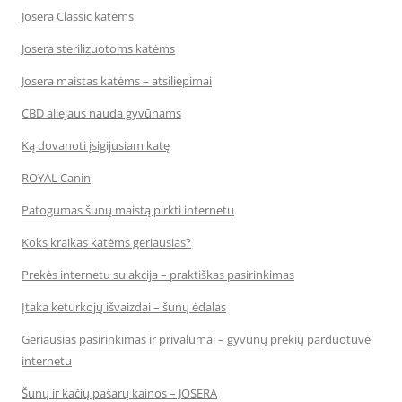
Josera Classic katėms
Josera sterilizuotoms katėms
Josera maistas katėms – atsiliepimai
CBD aliejaus nauda gyvūnams
Ką dovanoti įsigijusiam katę
ROYAL Canin
Patogumas šunų maistą pirkti internetu
Koks kraikas katėms geriausias?
Prekės internetu su akcija – praktiškas pasirinkimas
Įtaka keturkojų išvaizdai – šunų ėdalas
Geriausias pasirinkimas ir privalumai – gyvūnų prekių parduotuvė
internetu
Šunų ir kačių pašarų kainos – JOSERA