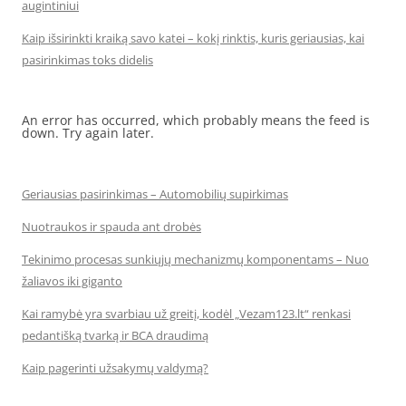
augintiniui
Kaip išsirinkti kraiką savo katei – kokį rinktis, kuris geriausias, kai
pasirinkimas toks didelis
An error has occurred, which probably means the feed is
down. Try again later.
Geriausias pasirinkimas – Automobilių supirkimas
Nuotraukos ir spauda ant drobės
Tekinimo procesas sunkiųjų mechanizmų komponentams – Nuo
žaliavos iki giganto
Kai ramybė yra svarbiau už greitį, kodėl „Vezam123.lt“ renkasi
pedantišką tvarką ir BCA draudimą
Kaip pagerinti užsakymų valdymą?