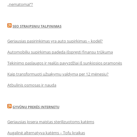
„nematomai‘‘?
SEO STRAIPSNIU TALPINIMAS
Geriausias pasirinkimas yra auto supirkimas – kodėl?
Automobilių supirkimas padeda išspręsti finansų trūkumą
Tekinimo paslaugos ir realūs pavyzdžiai iš sunkiosios pramonės
Kaip transformuoti užsakymų valdymą per 12 mėnesių?
Atbulinis osmosas ir nauda
GYVŪNŲ PREKĖS INTERNETU
Geriausias Josera maistas sterilizuotoms katėms
Augalinė alternatyva katėms – Tofu kraikas