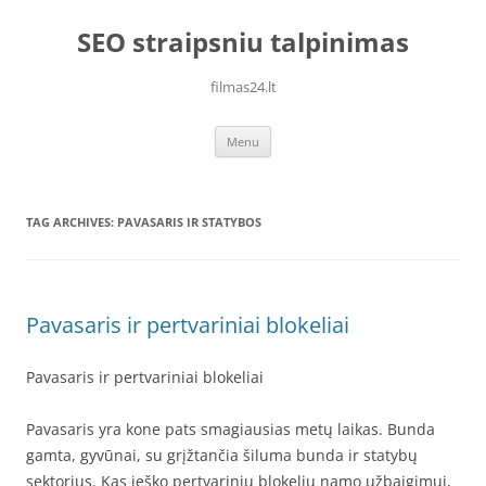
Skip
to
SEO straipsniu talpinimas
content
filmas24.lt
Menu
TAG ARCHIVES:
PAVASARIS IR STATYBOS
Pavasaris ir pertvariniai blokeliai
Pavasaris ir pertvariniai blokeliai
Pavasaris yra kone pats smagiausias metų laikas. Bunda
gamta, gyvūnai, su grįžtančia šiluma bunda ir statybų
sektorius. Kas ieško pertvarinių blokelių namo užbaigimui,