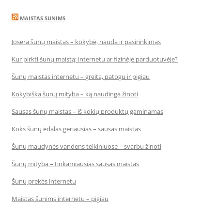
MAISTAS SUNIMS
Josera šunų maistas – kokybė, nauda ir pasirinkimas
Kur pirkti šunų maistą: internetu ar fizinėje parduotuvėje?
Šunų maistas internetu – greita, patogu ir pigiau
Kokybiška šunų mityba – ką naudinga žinoti
Sausas šunų maistas – iš kokių produktų gaminamas
Koks šunų ėdalas geriausias – sausas maistas
Šunų maudynės vandens telkiniuose – svarbu žinoti
Šunų mityba – tinkamiausias sausas maistas
Šunų prekės internetu
Maistas šunims internetu – pigiau