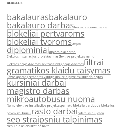
DEBESĖLIS
bakalauras
bakalauro
bakalauro darbas
bakterijos kanalizacijai
blokeliai pertvaroms
blokeliai tvoroms
cerpes
diplominiai
diplominiai darbai
Elektros instaliacijos projektavimas
Elektros projektas namui
filtrai
Elektros projektavimas
Elektros tinklų projektavimas
gramatikos klaidu taisymas
kavos aparatų remontas vilniuje
klinkerio plytelės
klinkerio plytos
kursiniai darbai
magistro darbas
mikroautobusu nuoma
Namo elektros instaliacijos projektas
pamatu blokeliai
parduoda blokelius
rasto darbai
paveikslai biurui
roletai vilniuje
seo
seo straipsniu talpinimas
sienu blokeliai
silikatine plyta