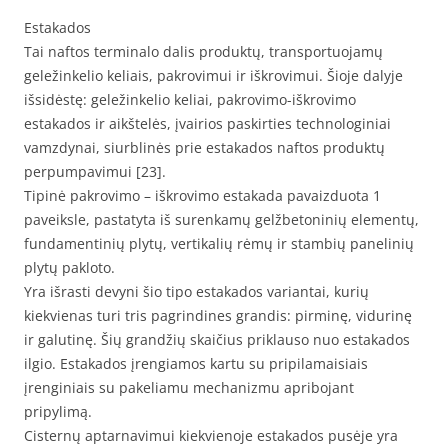
Estakados
Tai naftos terminalo dalis produktų, transportuojamų
geležinkelio keliais, pakrovimui ir iškrovimui. Šioje dalyje
išsidėstę: geležinkelio keliai, pakrovimo-iškrovimo
estakados ir aikštelės, įvairios paskirties technologiniai
vamzdynai, siurblinės prie estakados naftos produktų
perpumpavimui [23].
Tipinė pakrovimo – iškrovimo estakada pavaizduota 1
paveiksle, pastatyta iš surenkamų gelžbetoninių elementų,
fundamentinių plytų, vertikalių rėmų ir stambių panelinių
plytų pakloto.
Yra išrasti devyni šio tipo estakados variantai, kurių
kiekvienas turi tris pagrindines grandis: pirminę, vidurinę
ir galutinę. Šių grandžių skaičius priklauso nuo estakados
ilgio. Estakados įrengiamos kartu su pripilamaisiais
įrenginiais su pakeliamu mechanizmu apribojant
pripylimą.
Cisternų aptarnavimui kiekvienoje estakados pusėje yra