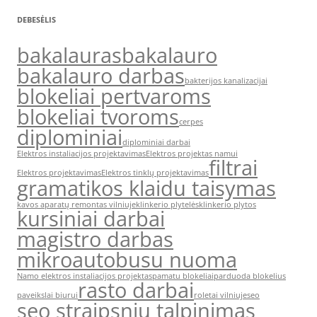
DEBESĖLIS
bakalauras
bakalauro
bakalauro darbas
bakterijos kanalizacijai
blokeliai pertvaroms
blokeliai tvoroms
cerpes
diplominiai
diplominiai darbai
Elektros instaliacijos projektavimas
Elektros projektas namui
filtrai
Elektros projektavimas
Elektros tinklų projektavimas
gramatikos klaidu taisymas
kavos aparatų remontas vilniuje
klinkerio plytelės
klinkerio plytos
kursiniai darbai
magistro darbas
mikroautobusu nuoma
Namo elektros instaliacijos projektas
pamatu blokeliai
parduoda blokelius
rasto darbai
paveikslai biurui
roletai vilniuje
seo
seo straipsniu talpinimas