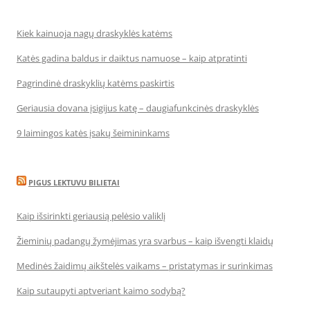
Kiek kainuoja nagų draskyklės katėms
Katės gadina baldus ir daiktus namuose – kaip atpratinti
Pagrindinė draskyklių katėms paskirtis
Geriausia dovana įsigijus katę – daugiafunkcinės draskyklės
9 laimingos katės įsakų šeimininkams
PIGUS LEKTUVU BILIETAI
Kaip išsirinkti geriausią pelėsio valiklį
Žieminių padangų žymėjimas yra svarbus – kaip išvengti klaidų
Medinės žaidimų aikštelės vaikams – pristatymas ir surinkimas
Kaip sutaupyti aptveriant kaimo sodybą?