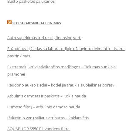
Būsto paskolos palūkanos
SEO STRAIPSNIU TALPINIMAS
Auto supirkimas turi realią finansinę vertę
Sužadėtuvių žiedas su laboratorijoje užaugintu deimantu – tvarus
pasirinkimas
Ekstremalų krūvį atlaikančios medžiagos – Tiekimas sunkiajai
pramonei
Raudono aukso žiedai – kodėl jie traukia šiuolaikines poras?
Atbulinis osmosas ir paskirtis – Kokia nauda
Osmoso filtrų – atbulinio osmoso nauda
Išskirtinio vyrų stiliaus atributas – kaklaraištis
AQUAPHOR S550 P1 vandens filtrai