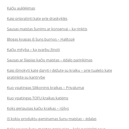
Kačių auklėjimas
Kaip pripratinti katę prie draskyklės
Sausas maistas šunims ar konservai – ką rinktis
Blogas kvapas iš šuns burnos – Halitozė
Kačių mityba – ką svarbu žinoti
Sausas ar šlapias kačių maistas – ėdalo parinkimas
Kaip išmokyti katę daryti į dėžutę su kraiku – prie tualeto katę
pratinkite su kantrybe
Kuo ypatingas Silikoninis kraikas – Privalumai
Kuo ypatingas TOFU kraikas katėms
Koks geriausias kačių kraikas – rūšys
Iš kokių produktų gaminamas šunų maistas – ėdalas