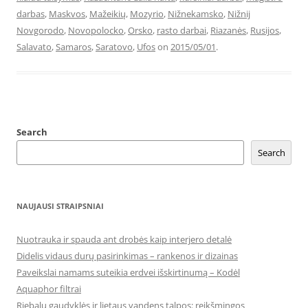
darbas
,
Maskvos
,
Mažeikių
,
Mozyrio
,
Nižnekamsko
,
Nižnij
Novgorodo
,
Novopolocko
,
Orsko
,
rasto darbai
,
Riazanės
,
Rusijos
,
Salavato
,
Samaros
,
Saratovo
,
Ufos
on
2015/05/01
.
Search
Search
NAUJAUSI STRAIPSNIAI
Nuotrauka ir spauda ant drobės kaip interjero detalė
Didelis vidaus durų pasirinkimas – rankenos ir dizainas
Paveikslai namams suteikia erdvei išskirtinumą – Kodėl
Aquaphor filtrai
Riebalų gaudyklės ir lietaus vandens talpos: reikšmingos