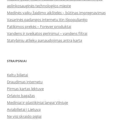
aplinkosauginės technologijos mieste
Medinės vaikų žaidimo aikštelės – būtinas impregnavimas
Vasarinės padangos internetu itin išpopuliarėjo
Patikimos prekės – Forever produktai
Vandens ir sveikatos gerinimui – vandens filtrai
Statybinių atliekų panaudojimas antrą kartą
STRAIPSNIAI
Keltų bilietai
Draudimas internetu
Pirmas kartas lėktuve
Orlaivio bagažas
Mediniai ir plastikiniai langai Vilniuje
Aviabilietai į Lietuvą
Ne visi skraido pigiai