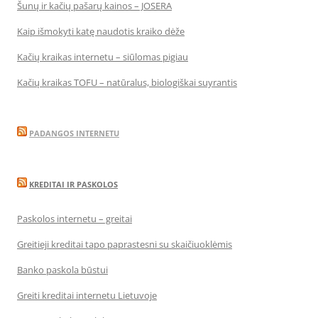
Šunų ir kačių pašarų kainos – JOSERA
Kaip išmokyti katę naudotis kraiko dėže
Kačių kraikas internetu – siūlomas pigiau
Kačių kraikas TOFU – natūralus, biologiškai suyrantis
PADANGOS INTERNETU
KREDITAI IR PASKOLOS
Paskolos internetu – greitai
Greitieji kreditai tapo paprastesni su skaičiuoklėmis
Banko paskola būstui
Greiti kreditai internetu Lietuvoje