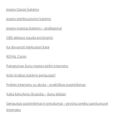
Josera Classic katėms
Josera sterilizuotoms katėms
Josera maistas katėms – atsiliepimai
CBD aliejaus nauda gyvūnams
Ką dovanoti įsigijusiam katę
ROYAL Canin
Patogumas šunų maistą pirkti internetu
Koks kraikas katėms geriausias?
Prekės internetu su akcija – praktiškas pasirinkimas
Įtaka keturkojų išvaizdai – šunų ėdalas
Geriausias pasirinkimas ir privalumai – gyvūnų prekių parduotuvė
internetu