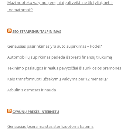
Maži nuotekų valymo įrenginiai gali veikti ne tik tyliai, bet ir
„nematomai‘‘?
SEO STRAIPSNIU TALPINIMAS
Geriausias pasirinkimas yra auto supirkimas – kodėl?
Automobilių supirkimas padeda išspręsti finansų trūkumą
Tekinimo paslaugos ir realūs pavyzdžiai iš sunkiosios pramonės
Kaip transformuoti užsakymų valdymą per 12 mėnesių?
Atbulinis osmosas ir nauda
GYVŪNŲ PREKĖS INTERNETU
Geriausias Josera maistas sterilizuotoms katėms