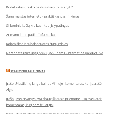
Kodėl katės drasko baldus - kaip to išvengti?
Šunų maistas internetu - praktiškas pasirinkimas
Silikoninis kačių kraikas - kuo jis ypatingas
Ar mano katei patiks Tofu kraikas
Kokybiškas ir subalansuotas šunų ėdalas
Nerandate reikalingų prekių gyvūnams - internetinė parduotuvė
STRAIPSNIU TALPINIMAS
Įrašo „Plastikinių langų kainos Vilniuje“ komentaras, kurį parašė
Algis
Įrašo „Prezervatyvai yra draugiškiausia priemonė Jūsų sveikatai“
komentaras, kurį parašė Sargiai