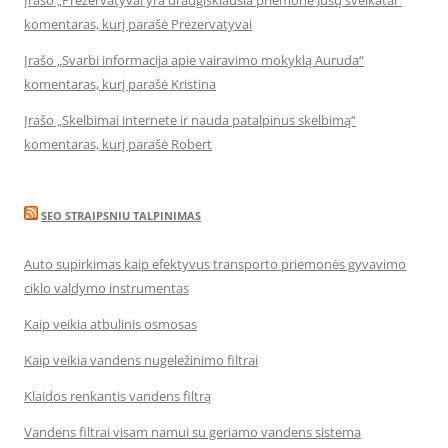
Įrašo „Prezervatyvai yra draugiškiausia priemonė Jūsų sveikatai“
komentaras, kurį parašė Prezervatyvai
Įrašo „Svarbi informacija apie vairavimo mokyklą Auruda“
komentaras, kurį parašė Kristina
Įrašo „Skelbimai internete ir nauda patalpinus skelbimą“
komentaras, kurį parašė Robert
SEO STRAIPSNIU TALPINIMAS
Auto supirkimas kaip efektyvus transporto priemonės gyvavimo
ciklo valdymo instrumentas
Kaip veikia atbulinis osmosas
Kaip veikia vandens nugeležinimo filtrai
Klaidos renkantis vandens filtrą
Vandens filtrai visam namui su geriamo vandens sistema