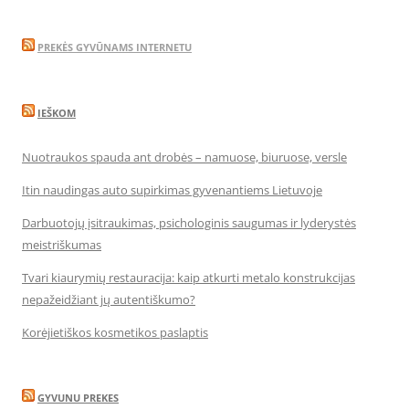
PREKĖS GYVŪNAMS INTERNETU
IEŠKOM
Nuotraukos spauda ant drobės – namuose, biuruose, versle
Itin naudingas auto supirkimas gyvenantiems Lietuvoje
Darbuotojų įsitraukimas, psichologinis saugumas ir lyderystės
meistriškumas
Tvari kiaurymių restauracija: kaip atkurti metalo konstrukcijas
nepažeidžiant jų autentiškumo?
Korėjietiškos kosmetikos paslaptis
GYVUNU PREKES