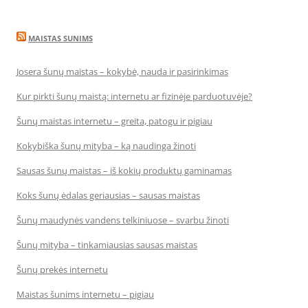
MAISTAS SUNIMS
Josera šunų maistas – kokybė, nauda ir pasirinkimas
Kur pirkti šunų maistą: internetu ar fizinėje parduotuvėje?
Šunų maistas internetu – greita, patogu ir pigiau
Kokybiška šunų mityba – ką naudinga žinoti
Sausas šunų maistas – iš kokių produktų gaminamas
Koks šunų ėdalas geriausias – sausas maistas
Šunų maudynės vandens telkiniuose – svarbu žinoti
Šunų mityba – tinkamiausias sausas maistas
Šunų prekės internetu
Maistas šunims internetu – pigiau