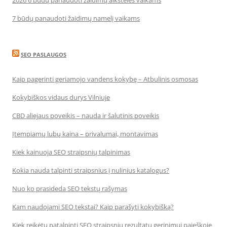
2026 6 būdų panaudoti žaidimų aikšteles vaikams
7 būdų panaudoti žaidimų namelį vaikams
SEO PASLAUGOS
Kaip pagerinti geriamojo vandens kokybę – Atbulinis osmosas
Kokybiškos vidaus durys Vilniuje
CBD aliejaus poveikis – nauda ir šalutinis poveikis
Įtempiamų lubų kaina – privalumai, montavimas
Kiek kainuoja SEO straipsnių talpinimas
Kokia nauda talpinti straipsnius į nulinius katalogus?
Nuo ko prasideda SEO tekstų rašymas
Kam naudojami SEO tekstai? Kaip parašyti kokybišką?
Kiek reikėtų patalpinti SEO straipsnių rezultatų gerinimui paieškoje