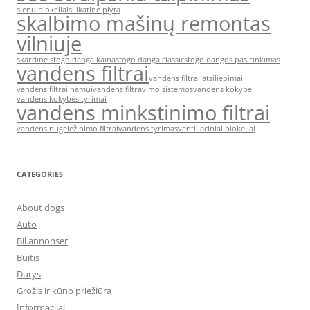
sienu blokeliai
silikatine plyta
skalbimo mašinų remontas
vilniuje
skardine stogo danga kaina
stogo danga classic
stogo dangos pasirinkimas
vandens filtrai
vandens filtrai atsiliepimai
vandens filtrai namui
vandens filtravimo sistemos
vandens kokybe
vandens kokybės tyrimai
vandens minkstinimo filtrai
vandens nugeležinimo filtrai
vandens tyrimas
ventiliaciniai blokeliai
CATEGORIES
About dogs
Auto
Bil annonser
Buitis
Durys
Grožis ir kūno priežiūra
Informacijai