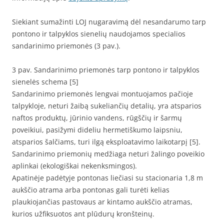
Siekiant sumažinti LOJ nugaravimą dėl nesandarumo tarp
pontono ir talpyklos sienelių naudojamos specialios
sandarinimo priemonės (3 pav.).
3 pav. Sandarinimo priemonės tarp pontono ir talpyklos
sienelės schema [5]
Sandarinimo priemonės lengvai montuojamos pačioje
talpykloje, neturi žaibą sukeliančių detalių, yra atsparios
naftos produktų, jūrinio vandens, rūgščių ir šarmų
poveikiui, pasižymi dideliu hermetiškumo laipsniu,
atsparios šalčiams, turi ilgą eksploatavimo laikotarpį [5].
Sandarinimo priemonių medžiaga neturi žalingo poveikio
aplinkai (ekologiškai nekenksmingos).
Apatinėje padėtyje pontonas liečiasi su stacionaria 1,8 m
aukščio atrama arba pontonas gali turėti kelias
plaukiojančias pastovaus ar kintamo aukščio atramas,
kurios užfiksuotos ant plūdurų kronšteinų.