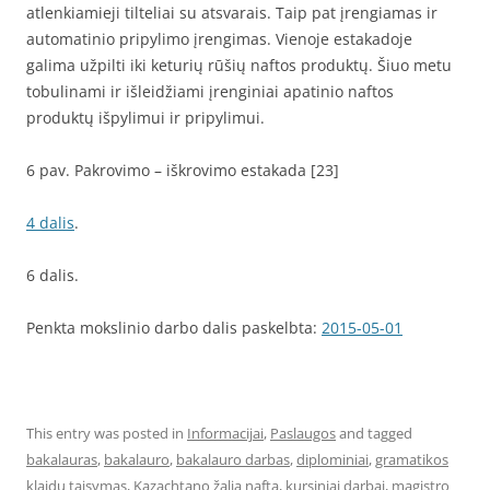
atlenkiamieji tilteliai su atsvarais. Taip pat įrengiamas ir
automatinio pripylimo įrengimas. Vienoje estakadoje
galima užpilti iki keturių rūšių naftos produktų. Šiuo metu
tobulinami ir išleidžiami įrenginiai apatinio naftos
produktų išpylimui ir pripylimui.
6 pav. Pakrovimo – iškrovimo estakada [23]
4 dalis
.
6 dalis.
Penkta mokslinio darbo dalis paskelbta:
2015-05-01
This entry was posted in
Informacijai
,
Paslaugos
and tagged
bakalauras
,
bakalauro
,
bakalauro darbas
,
diplominiai
,
gramatikos
klaidu taisymas
,
Kazachtano žalia nafta
,
kursiniai darbai
,
magistro