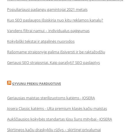
Populiariausi padangų gamintojai 2021 metais
Kuo SEO paslaugos išsiskiria nuo kitų reklamos kanalų?
Vandens filtrai namui – individualus pajėgumas
Kokybiški tekstai ir atgalinės nuorodos
Rašomame straipsnyje galima išsiversti ir be raktažodžių
Geriausi SEO straipsniai. Kaip parašyti? SEO paslaptys
GYVUNU PREKIU PARDUOTUVE
Geriausias maistas sterilizuotoms katėms - JOSERA
Josera Classic katėms - Ulta premium klasės kačių maistas
Aukščiausios kokybės standartas Jūsų šuns mitybai - JOSERA
Skirtingos kačių draskyklių rūšys – skirtingi privalumai