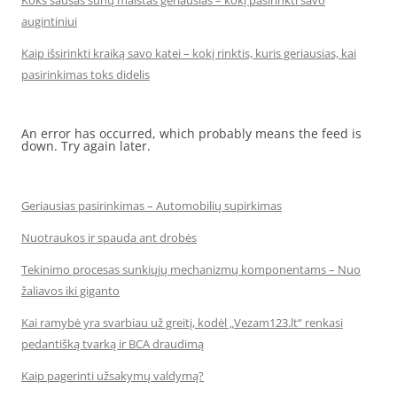
Koks sausas šunų maistas geriausias – kokį pasirinkti savo
augintiniui
Kaip išsirinkti kraiką savo katei – kokį rinktis, kuris geriausias, kai
pasirinkimas toks didelis
An error has occurred, which probably means the feed is
down. Try again later.
Geriausias pasirinkimas – Automobilių supirkimas
Nuotraukos ir spauda ant drobės
Tekinimo procesas sunkiųjų mechanizmų komponentams – Nuo
žaliavos iki giganto
Kai ramybė yra svarbiau už greitį, kodėl „Vezam123.lt“ renkasi
pedantišką tvarką ir BCA draudimą
Kaip pagerinti užsakymų valdymą?