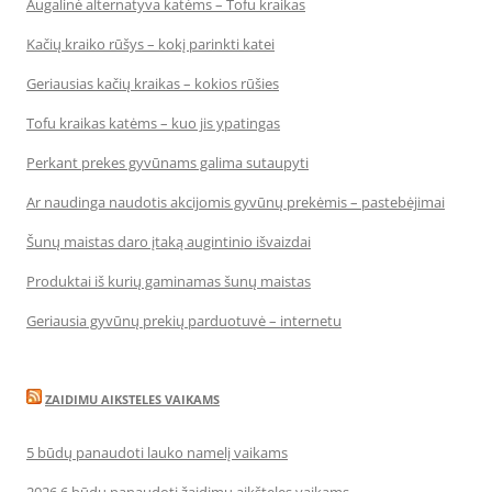
Augalinė alternatyva katėms – Tofu kraikas
Kačių kraiko rūšys – kokį parinkti katei
Geriausias kačių kraikas – kokios rūšies
Tofu kraikas katėms – kuo jis ypatingas
Perkant prekes gyvūnams galima sutaupyti
Ar naudinga naudotis akcijomis gyvūnų prekėmis – pastebėjimai
Šunų maistas daro įtaką augintinio išvaizdai
Produktai iš kurių gaminamas šunų maistas
Geriausia gyvūnų prekių parduotuvė – internetu
ZAIDIMU AIKSTELES VAIKAMS
5 būdų panaudoti lauko namelį vaikams