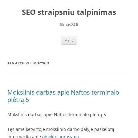
Skip
to
SEO straipsniu talpinimas
content
filmas24.lt
Menu
TAG ARCHIVES:
MOZYRIO
Mokslinis darbas apie Naftos terminalo
plėtrą 5
Mokslinis darbas apie Naftos terminalo plėtrą 5
Tęsiame ketvirtoje mokslinio darbo dalyje paskelbtą
informaciją apie
objekto aprašymą
.