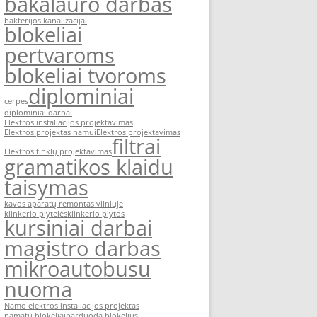
bakalauro darbas
bakterijos kanalizacijai
blokeliai
pertvaroms
blokeliai tvoroms
diplominiai
cerpes
diplominiai darbai
Elektros instaliacijos projektavimas
Elektros projektas namui
Elektros projektavimas
filtrai
Elektros tinklų projektavimas
gramatikos klaidu
taisymas
kavos aparatų remontas vilniuje
klinkerio plytelės
klinkerio plytos
kursiniai darbai
magistro darbas
mikroautobusu
nuoma
Namo elektros instaliacijos projektas
pamatu blokeliai
parduoda blokelius