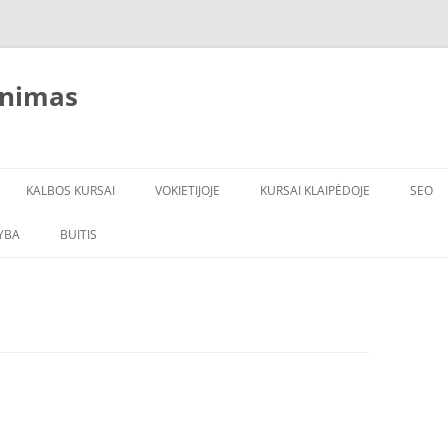
inimas
KALBOS KURSAI
VOKIETIJOJE
KURSAI KLAIPĖDOJE
SEO
YBA
BUITIS
ĮRANGA
VANDENS FILTRAI