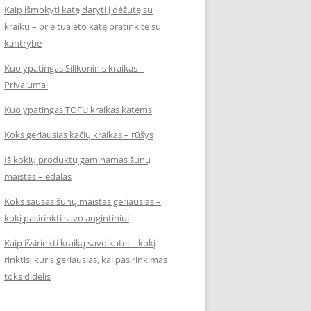
Kaip išmokyti katę daryti į dėžutę su
kraiku – prie tualeto katę pratinkite su
kantrybe
Kuo ypatingas Silikoninis kraikas –
Privalumai
Kuo ypatingas TOFU kraikas katėms
Koks geriausias kačių kraikas – rūšys
Iš kokių produktų gaminamas šunų
maistas – ėdalas
Koks sausas šunų maistas geriausias –
kokį pasirinkti savo augintiniui
Kaip išsirinkti kraiką savo katei – kokį
rinktis, kuris geriausias, kai pasirinkimas
toks didelis