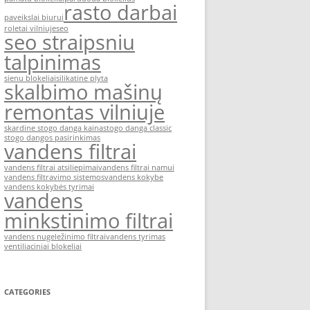
rasto darbai
paveikslai biurui
roletai vilniuje
seo
seo straipsniu
talpinimas
sienu blokeliai
silikatine plyta
skalbimo mašinų
remontas vilniuje
skardine stogo danga kaina
stogo danga classic
stogo dangos pasirinkimas
vandens filtrai
vandens filtrai atsiliepimai
vandens filtrai namui
vandens filtravimo sistemos
vandens kokybe
vandens kokybės tyrimai
vandens
minkstinimo filtrai
vandens nugeležinimo filtrai
vandens tyrimas
ventiliaciniai blokeliai
CATEGORIES