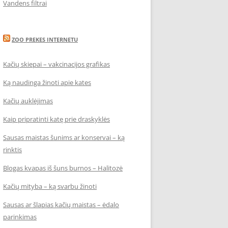
Vandens filtrai
ZOO PREKES INTERNETU
Kačių skiepai – vakcinacijos grafikas
Ką naudinga žinoti apie kates
Kačių auklėjimas
Kaip pripratinti katę prie draskyklės
Sausas maistas šunims ar konservai – ką
rinktis
Blogas kvapas iš šuns burnos – Halitozė
Kačių mityba – ką svarbu žinoti
Sausas ar šlapias kačių maistas – ėdalo
parinkimas