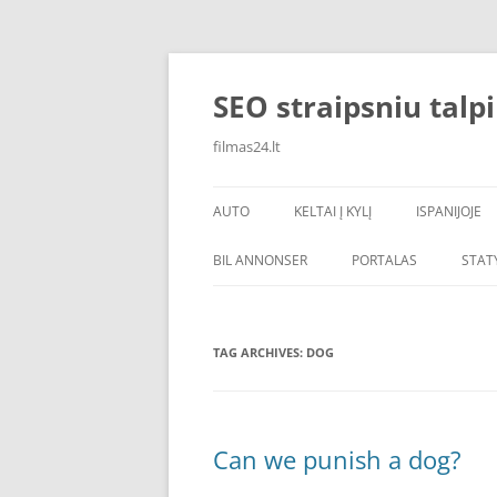
Skip
to
content
SEO straipsniu talp
filmas24.lt
AUTO
KELTAI Į KYLĮ
ISPANIJOJE
BIL ANNONSER
PORTALAS
STAT
TAG ARCHIVES:
DOG
Can we punish a dog?