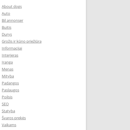
About dogs
Auto
Bil annonser
Buitis
Durys
Grožis ir kūno priežiūra
Informacijai
Interjeras
Įranga
Menas
Mityba
Padangos
Paslaugos
Poilsis
SEO
Statyba
Švaros prekės
Vaikams