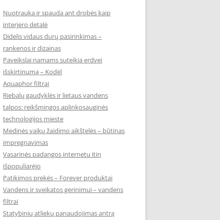
Nuotrauka ir spauda ant drobės kaip
interjero detalė
Didelis vidaus durų pasirinkimas –
rankenos ir dizainas
Paveikslai namams suteikia erdvei
išskirtinumą – Kodėl
Aquaphor filtrai
Riebalų gaudyklės ir lietaus vandens
talpos: reikšmingos aplinkosauginės
technologijos mieste
Medinės vaikų žaidimo aikštelės – būtinas
impregnavimas
Vasarinės padangos internetu itin
išpopuliarėjo
Patikimos prekės – Forever produktai
Vandens ir sveikatos gerinimui – vandens
filtrai
Statybinių atliekų panaudojimas antrą