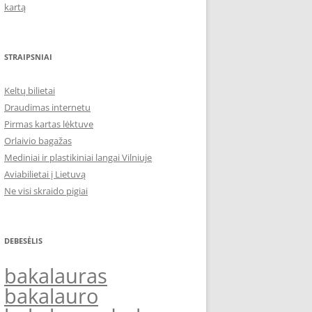
kartą
STRAIPSNIAI
Keltų bilietai
Draudimas internetu
Pirmas kartas lėktuve
Orlaivio bagažas
Mediniai ir plastikiniai langai Vilniuje
Aviabilietai į Lietuvą
Ne visi skraido pigiai
DEBESĖLIS
bakalauras
bakalauro