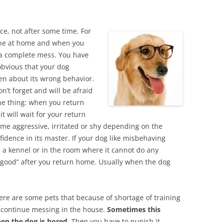
ce, not after some time. For
lone at home and when you
n a complete mess. You have
obvious that your dog
en about its wrong behavior.
on’t forget and will be afraid
one thing: when you return
it will wait for your return
ome aggressive, irritated or shy depending on the
fidence in its master. If your dog like misbehaving
n a kennel or in the room where it cannot do any
“good” after you return home. Usually when the dog
ere are some pets that because of shortage of training
n continue messing in the house.
Sometimes this
en the dog is bored
. Then you have to punish it