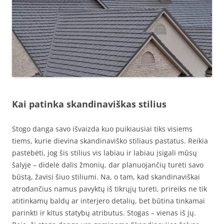
Kai patinka skandinaviškas stilius
Stogo danga savo išvaizda kuo puikiausiai tiks visiems
tiems, kurie dievina skandinaviško stiliaus pastatus. Reikia
pastebėti, jog šis stilius vis labiau ir labiau įsigali mūsų
šalyje – didelė dalis žmonių, dar planuojančių turėti savo
būstą, žavisi šiuo stiliumi. Na, o tam, kad skandinaviškai
atrodančius namus pavyktų iš tikrųjų turėti, prireiks ne tik
atitinkamų baldų ar interjero detalių, bet būtina tinkamai
parinkti ir kitus statybų atributus. Stogas – vienas iš jų.