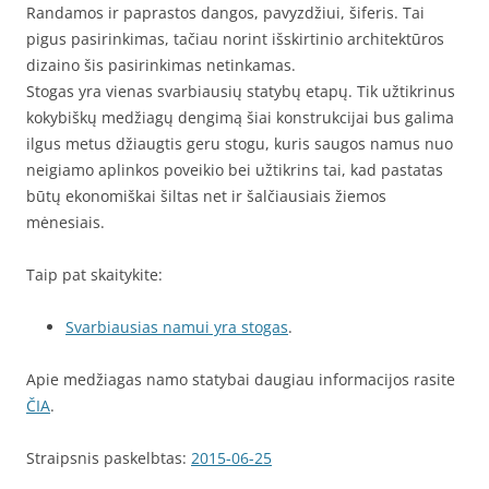
Randamos ir paprastos dangos, pavyzdžiui, šiferis. Tai
pigus pasirinkimas, tačiau norint išskirtinio architektūros
dizaino šis pasirinkimas netinkamas.
Stogas yra vienas svarbiausių statybų etapų. Tik užtikrinus
kokybiškų medžiagų dengimą šiai konstrukcijai bus galima
ilgus metus džiaugtis geru stogu, kuris saugos namus nuo
neigiamo aplinkos poveikio bei užtikrins tai, kad pastatas
būtų ekonomiškai šiltas net ir šalčiausiais žiemos
mėnesiais.
Taip pat skaitykite:
Svarbiausias namui yra stogas
.
Apie medžiagas namo statybai daugiau informacijos rasite
ČIA
.
Straipsnis paskelbtas:
2015-06-25