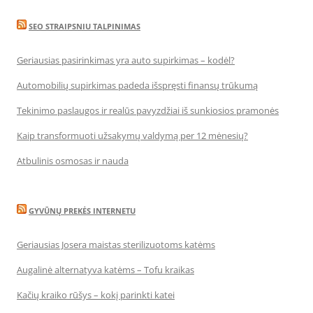
SEO STRAIPSNIU TALPINIMAS
Geriausias pasirinkimas yra auto supirkimas – kodėl?
Automobilių supirkimas padeda išspręsti finansų trūkumą
Tekinimo paslaugos ir realūs pavyzdžiai iš sunkiosios pramonės
Kaip transformuoti užsakymų valdymą per 12 mėnesių?
Atbulinis osmosas ir nauda
GYVŪNŲ PREKĖS INTERNETU
Geriausias Josera maistas sterilizuotoms katėms
Augalinė alternatyva katėms – Tofu kraikas
Kačių kraiko rūšys – kokį parinkti katei