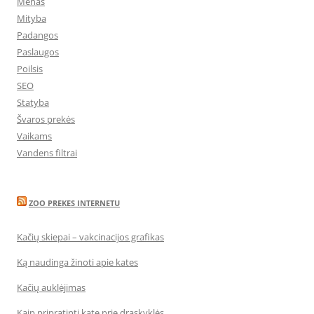
Menas
Mityba
Padangos
Paslaugos
Poilsis
SEO
Statyba
Švaros prekės
Vaikams
Vandens filtrai
ZOO PREKES INTERNETU
Kačių skiepai – vakcinacijos grafikas
Ką naudinga žinoti apie kates
Kačių auklėjimas
Kaip pripratinti katę prie draskyklės