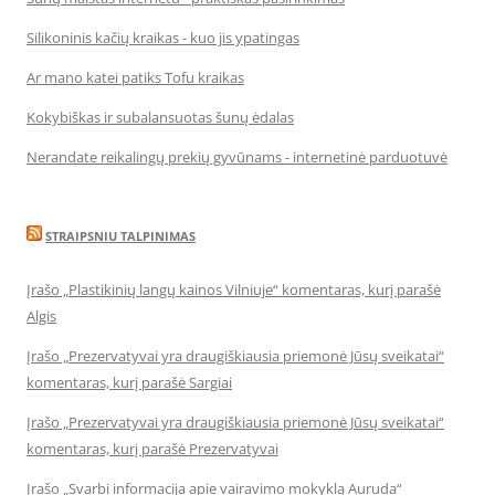
Silikoninis kačių kraikas - kuo jis ypatingas
Ar mano katei patiks Tofu kraikas
Kokybiškas ir subalansuotas šunų ėdalas
Nerandate reikalingų prekių gyvūnams - internetinė parduotuvė
STRAIPSNIU TALPINIMAS
Įrašo „Plastikinių langų kainos Vilniuje“ komentaras, kurį parašė
Algis
Įrašo „Prezervatyvai yra draugiškiausia priemonė Jūsų sveikatai“
komentaras, kurį parašė Sargiai
Įrašo „Prezervatyvai yra draugiškiausia priemonė Jūsų sveikatai“
komentaras, kurį parašė Prezervatyvai
Įrašo „Svarbi informacija apie vairavimo mokyklą Auruda“