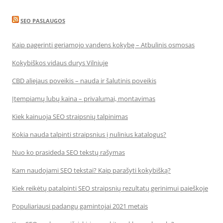
SEO PASLAUGOS
Kaip pagerinti geriamojo vandens kokybę – Atbulinis osmosas
Kokybiškos vidaus durys Vilniuje
CBD aliejaus poveikis – nauda ir šalutinis poveikis
Įtempiamų lubų kaina – privalumai, montavimas
Kiek kainuoja SEO straipsnių talpinimas
Kokia nauda talpinti straipsnius į nulinius katalogus?
Nuo ko prasideda SEO tekstų rašymas
Kam naudojami SEO tekstai? Kaip parašyti kokybišką?
Kiek reikėtų patalpinti SEO straipsnių rezultatų gerinimui paieškoje
Populiariausi padangų gamintojai 2021 metais