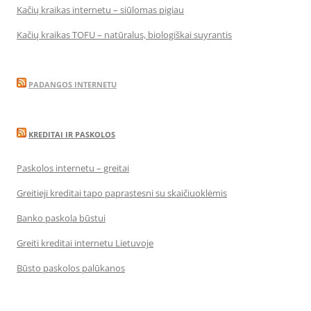
Kačių kraikas internetu – siūlomas pigiau
Kačių kraikas TOFU – natūralus, biologiškai suyrantis
PADANGOS INTERNETU
KREDITAI IR PASKOLOS
Paskolos internetu – greitai
Greitieji kreditai tapo paprastesni su skaičiuoklėmis
Banko paskola būstui
Greiti kreditai internetu Lietuvoje
Būsto paskolos palūkanos