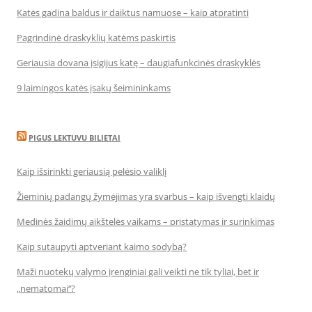
Katės gadina baldus ir daiktus namuose – kaip atpratinti
Pagrindinė draskyklių katėms paskirtis
Geriausia dovana įsigijus katę – daugiafunkcinės draskyklės
9 laimingos katės įsakų šeimininkams
PIGUS LEKTUVU BILIETAI
Kaip išsirinkti geriausią pelėsio valiklį
Žieminių padangų žymėjimas yra svarbus – kaip išvengti klaidų
Medinės žaidimų aikštelės vaikams – pristatymas ir surinkimas
Kaip sutaupyti aptveriant kaimo sodybą?
Maži nuotekų valymo įrenginiai gali veikti ne tik tyliai, bet ir
„nematomai‘‘?