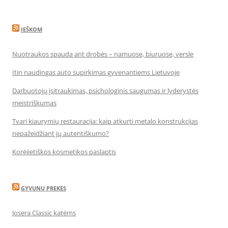
IEŠKOM
Nuotraukos spauda ant drobės – namuose, biuruose, versle
Itin naudingas auto supirkimas gyvenantiems Lietuvoje
Darbuotojų įsitraukimas, psichologinis saugumas ir lyderystės
meistriškumas
Tvari kiaurymių restauracija: kaip atkurti metalo konstrukcijas
nepažeidžiant jų autentiškumo?
Korėjietiškos kosmetikos paslaptis
GYVUNU PREKES
Josera Classic katėms