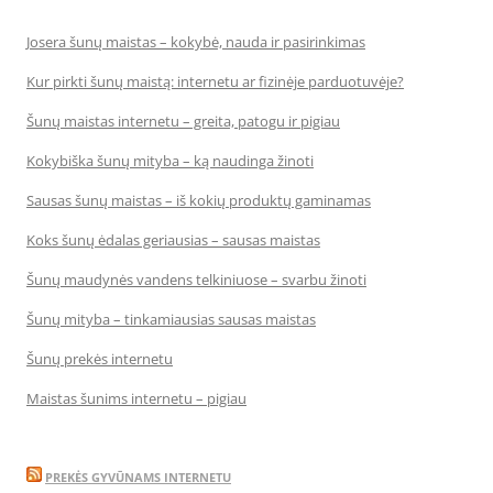
Josera šunų maistas – kokybė, nauda ir pasirinkimas
Kur pirkti šunų maistą: internetu ar fizinėje parduotuvėje?
Šunų maistas internetu – greita, patogu ir pigiau
Kokybiška šunų mityba – ką naudinga žinoti
Sausas šunų maistas – iš kokių produktų gaminamas
Koks šunų ėdalas geriausias – sausas maistas
Šunų maudynės vandens telkiniuose – svarbu žinoti
Šunų mityba – tinkamiausias sausas maistas
Šunų prekės internetu
Maistas šunims internetu – pigiau
PREKĖS GYVŪNAMS INTERNETU