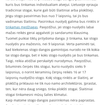
kuris bus tinkamas individualiam atvejui. Lietuvoje vyrauja
tradiciniai stogai, kurie gali būti šlaitiniai arba plokštieji.
Jeigu stogo pasvirimas bus nuo 7 laipsnių, tai jis bus
vadinamas šlaitiniu. Pasirinkus nuolydį galima bus rinktis ir
tinkamas medžiagas
. Pavyzdžiui, jei stogo nuolydis labai
mažas reikės gerai apgalvoti jo sandarumo klausimą.
Tuomet puikiai tiktų prilydoma danga. Ji tinkama, kai stogo
nuolydis yra mažesnis, nei 9 laipsniai. Verta paminėti tai,
kad kiekvienas stogo dangos gamintojas nurodo ne tik kokia
tai stogo danga, bet ir koks stogo nuolydis jai bus tinkamas.
Taigi, reikia atidžiai perskaityti nurodymus. Pavyzdžiui,
bituminės čerpės tiks stogui, kurio nuolydis sieks 9
laipsnius, o norint keraminių čerpių reikės 16 ar 17
laipsnių nuolydžio stogo. Kokį stogą rinktis ar šlaitinį, ar
plokščią priklauso ne tik nuo namo architektūros. Įprastai,
ten, kur nėra daug sniego, tinka plokšti stogai. Šlaitiniai
stogai tinkamesni mūsų šalies klimatui.
Kaip matome stogo dangos pasirinkimas nėra paprastas.