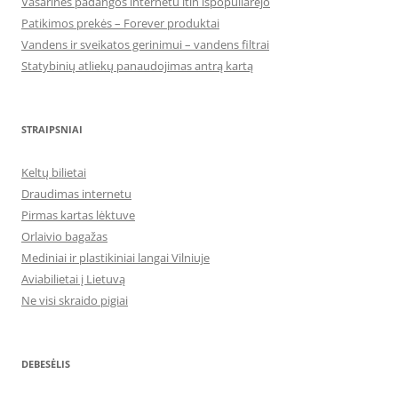
Vasarinės padangos internetu itin išpopuliarėjo
Patikimos prekės – Forever produktai
Vandens ir sveikatos gerinimui – vandens filtrai
Statybinių atliekų panaudojimas antrą kartą
STRAIPSNIAI
Keltų bilietai
Draudimas internetu
Pirmas kartas lėktuve
Orlaivio bagažas
Mediniai ir plastikiniai langai Vilniuje
Aviabilietai į Lietuvą
Ne visi skraido pigiai
DEBESĖLIS