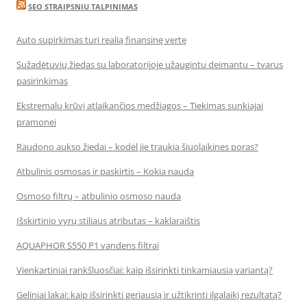
SEO STRAIPSNIU TALPINIMAS
Auto supirkimas turi realią finansinę vertę
Sužadėtuvių žiedas su laboratorijoje užaugintu deimantu – tvarus
pasirinkimas
Ekstremalų krūvį atlaikančios medžiagos – Tiekimas sunkiajai
pramonei
Raudono aukso žiedai – kodėl jie traukia šiuolaikines poras?
Atbulinis osmosas ir paskirtis – Kokia nauda
Osmoso filtrų – atbulinio osmoso nauda
Išskirtinio vyrų stiliaus atributas – kaklaraištis
AQUAPHOR S550 P1 vandens filtrai
Vienkartiniai rankšluosčiai: kaip išsirinkti tinkamiausią variantą?
Geliniai lakai: kaip išsirinkti geriausią ir užtikrinti ilgalaikį rezultatą?