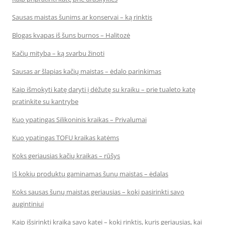
Sausas maistas šunims ar konservai – ką rinktis
Blogas kvapas iš šuns burnos – Halitozė
Kačių mityba – ką svarbu žinoti
Sausas ar šlapias kačių maistas – ėdalo parinkimas
Kaip išmokyti katę daryti į dėžutę su kraiku – prie tualeto katę
pratinkite su kantrybe
Kuo ypatingas Silikoninis kraikas – Privalumai
Kuo ypatingas TOFU kraikas katėms
Koks geriausias kačių kraikas – rūšys
Iš kokių produktų gaminamas šunų maistas – ėdalas
Koks sausas šunų maistas geriausias – kokį pasirinkti savo
augintiniui
Kaip išsirinkti kraiką savo katei – kokį rinktis, kuris geriausias, kai