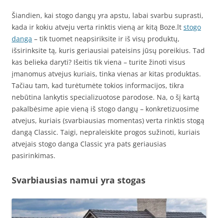
Šiandien, kai stogo dangų yra apstu, labai svarbu suprasti,
kada ir kokiu atveju verta rinktis vieną ar kitą Boze.lt
stogo
danga
– tik tuomet neapsiriksite ir iš visų produktų,
išsirinksite tą, kuris geriausiai pateisins jūsų poreikius. Tad
kas belieka daryti? Išeitis tik viena – turite žinoti visus
įmanomus atvejus kuriais, tinka vienas ar kitas produktas.
Tačiau tam, kad turėtumėte tokios informacijos, tikra
nebūtina lankytis specializuotose parodose. Na, o šį kartą
pakalbėsime apie vieną iš stogo dangų – konkretizuosime
atvejus, kuriais (svarbiausias momentas) verta rinktis stogą
dangą Classic. Taigi, nepraleiskite progos sužinoti, kuriais
atvejais stogo danga Classic yra pats geriausias
pasirinkimas.
Svarbiausias namui yra stogas