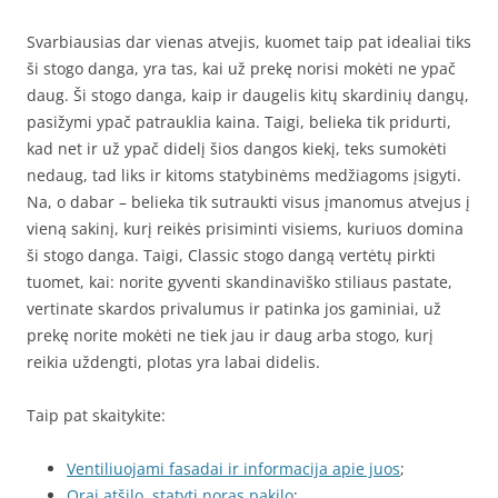
Svarbiausias dar vienas atvejis, kuomet taip pat idealiai tiks
ši stogo danga, yra tas, kai už prekę norisi mokėti ne ypač
daug. Ši stogo danga, kaip ir daugelis kitų skardinių dangų,
pasižymi ypač patrauklia kaina. Taigi, belieka tik pridurti,
kad net ir už ypač didelį šios dangos kiekį, teks sumokėti
nedaug, tad liks ir kitoms statybinėms medžiagoms įsigyti.
Na, o dabar – belieka tik sutraukti visus įmanomus atvejus į
vieną sakinį, kurį reikės prisiminti visiems, kuriuos domina
ši stogo danga. Taigi, Classic stogo dangą vertėtų pirkti
tuomet, kai: norite gyventi skandinaviško stiliaus pastate,
vertinate skardos privalumus ir patinka jos gaminiai, už
prekę norite mokėti ne tiek jau ir daug arba stogo, kurį
reikia uždengti, plotas yra labai didelis.
Taip pat skaitykite:
Ventiliuojami fasadai ir informacija apie juos
;
Orai atšilo, statyti noras pakilo
;