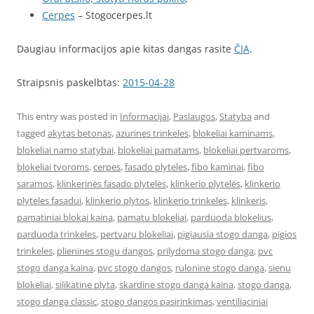
Cerpes
– Stogocerpes.lt
Daugiau informacijos apie kitas dangas rasite
ČIA
.
Straipsnis paskelbtas:
2015-04-28
This entry was posted in
Informacijai
,
Paslaugos
,
Statyba
and
tagged
akytas betonas
,
azurines trinkeles
,
blokeliai kaminams
,
blokeliai namo statybai
,
blokeliai pamatams
,
blokeliai pertvaroms
,
blokeliai tvoroms
,
cerpes
,
fasado plyteles
,
fibo kaminai
,
fibo
saramos
,
klinkerinės fasado plytelės
,
klinkerio plytelės
,
klinkerio
plyteles fasadui
,
klinkerio plytos
,
klinkerio trinkeles
,
klinkeris
,
pamatiniai blokai kaina
,
pamatu blokeliai
,
parduoda blokelius
,
parduoda trinkeles
,
pertvaru blokeliai
,
pigiausia stogo danga
,
pigios
trinkeles
,
plienines stogu dangos
,
prilydoma stogo danga
,
pvc
stogo danga kaina
,
pvc stogo dangos
,
rulonine stogo danga
,
sienu
blokeliai
,
silikatine plyta
,
skardine stogo danga kaina
,
stogo danga
,
stogo danga classic
,
stogo dangos pasirinkimas
,
ventiliaciniai