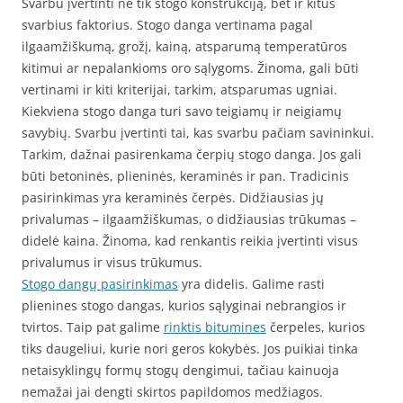
Svarbu įvertinti ne tik stogo konstrukciją, bet ir kitus
svarbius faktorius. Stogo danga vertinama pagal
ilgaamžiškumą, grožį, kainą, atsparumą temperatūros
kitimui ar nepalankioms oro sąlygoms. Žinoma, gali būti
vertinami ir kiti kriterijai, tarkim, atsparumas ugniai.
Kiekviena stogo danga turi savo teigiamų ir neigiamų
savybių. Svarbu įvertinti tai, kas svarbu pačiam savininkui.
Tarkim, dažnai pasirenkama čerpių stogo danga. Jos gali
būti betoninės, plieninės, keraminės ir pan. Tradicinis
pasirinkimas yra keraminės čerpės. Didžiausias jų
privalumas – ilgaamžiškumas, o didžiausias trūkumas –
didelė kaina. Žinoma, kad renkantis reikia įvertinti visus
privalumus ir visus trūkumus.
Stogo dangų pasirinkimas
yra didelis. Galime rasti
plienines stogo dangas, kurios sąlyginai nebrangios ir
tvirtos. Taip pat galime
rinktis bitumines
čerpeles, kurios
tiks daugeliui, kurie nori geros kokybės. Jos puikiai tinka
netaisyklingų formų stogų dengimui, tačiau kainuoja
nemažai jai dengti skirtos papildomos medžiagos.