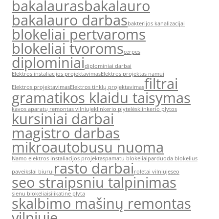
bakalauras
bakalauro
bakalauro darbas
bakterijos kanalizacijai
blokeliai pertvaroms
blokeliai tvoroms
cerpes
diplominiai
diplominiai darbai
Elektros instaliacijos projektavimas
Elektros projektas namui
filtrai
Elektros projektavimas
Elektros tinklų projektavimas
gramatikos klaidu taisymas
kavos aparatų remontas vilniuje
klinkerio plytelės
klinkerio plytos
kursiniai darbai
magistro darbas
mikroautobusu nuoma
Namo elektros instaliacijos projektas
pamatu blokeliai
parduoda blokelius
rasto darbai
paveikslai biurui
roletai vilniuje
seo
seo straipsniu talpinimas
sienu blokeliai
silikatine plyta
skalbimo mašinų remontas
vilniuje