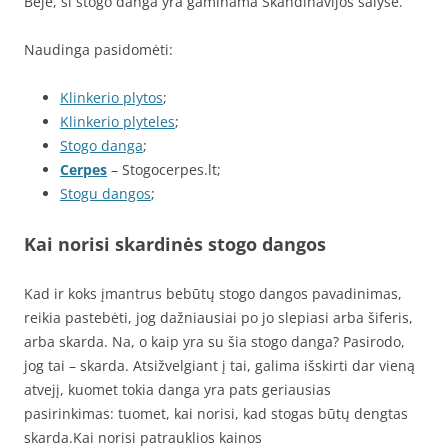
Beje, ši stogo danga yra gaminama Skandinavijos šalyse.
Naudinga pasidomėti:
Klinkerio plytos
;
Klinkerio plyteles
;
Stogo danga
;
Cerpes
– Stogocerpes.lt;
Stogu dangos
;
Kai norisi skardinės stogo dangos
Kad ir koks įmantrus bebūtų stogo dangos pavadinimas,
reikia pastebėti, jog dažniausiai po jo slepiasi arba šiferis,
arba skarda. Na, o kaip yra su šia stogo danga? Pasirodo,
jog tai – skarda. Atsižvelgiant į tai, galima išskirti dar vieną
atvejį, kuomet tokia danga yra pats geriausias
pasirinkimas: tuomet, kai norisi, kad stogas būtų dengtas
skarda.Kai norisi patrauklios kainos