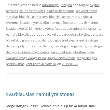
This entry was posted in
Informacijai
,
Statyba
and tagged
akytas
betonas
,
azurines trinkeles
,
blokeliai kaminams
,
blokeliai namo
statybai
,
blokeliai pamatams
,
blokeliai pertvaroms
,
blokeliai
tvoroms
,
fasado plyteles
,
fibo kaminai
,
fibo saramos
,
klinkerinės
fasado plytelės
,
klinkerio plyteles fasadui
,
pamatiniai blokai kaina
,
pamatu blokeliai
,
parduoda blokelius
,
parduoda trinkeles
,
pertvaru
blokeliai
,
pigiausia stogo danga
,
pigios trinkeles
,
plienines stogu
dangos
,
prilydoma stogo danga
,
pvc stogo danga kaina
,
pvc stogo
dangos
,
rulonine stogo danga
,
sienu blokeliai
,
silikatine plyta
,
skardine stogo danga kaina
,
stogo danga classic
,
stogo dangos
pasirinkimas
,
ventiliaciniai blokeliai
on
2015/06/25
.
Svarbiausias namui yra stogas
Stogo danga Classic: kokiais atvejais ji tinka labiausiai?