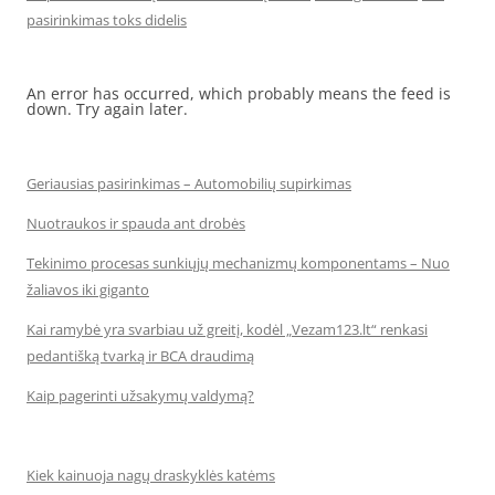
pasirinkimas toks didelis
An error has occurred, which probably means the feed is
down. Try again later.
Geriausias pasirinkimas – Automobilių supirkimas
Nuotraukos ir spauda ant drobės
Tekinimo procesas sunkiųjų mechanizmų komponentams – Nuo
žaliavos iki giganto
Kai ramybė yra svarbiau už greitį, kodėl „Vezam123.lt“ renkasi
pedantišką tvarką ir BCA draudimą
Kaip pagerinti užsakymų valdymą?
Kiek kainuoja nagų draskyklės katėms