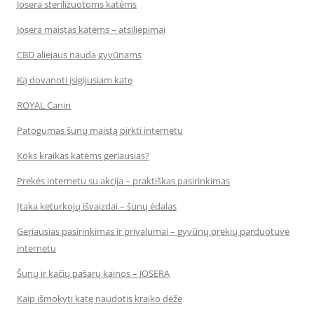
Josera sterilizuotoms katėms
Josera maistas katėms – atsiliepimai
CBD aliejaus nauda gyvūnams
Ką dovanoti įsigijusiam katę
ROYAL Canin
Patogumas šunų maistą pirkti internetu
Koks kraikas katėms geriausias?
Prekės internetu su akcija – praktiškas pasirinkimas
Įtaka keturkojų išvaizdai – šunų ėdalas
Geriausias pasirinkimas ir privalumai – gyvūnų prekių parduotuvė
internetu
Šunų ir kačių pašarų kainos – JOSERA
Kaip išmokyti katę naudotis kraiko dėže