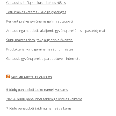
Geriausias kačių kraikas – kokios rūšies
Tofu kraikas katėms – kuo jis ypatingas
Perkant prekes gyvūnams galima sutaupyti
Ar naudinga naudotis akcijomis gyvūnų prekėmis – pastebėjimai
Šunų maistas daro įtaką augintinio išvaizdai
Produktai iš kurių gaminamas šunų maistas
Geriausia gyvūnų prekių parduotuvė – internetu
ZAIDIMU AIKSTELES VAIKAMS
5 būdų panaudoti lauko namelį vaikams
2026 6 būdų panaudoti žaidimų aikšteles vaikams
7 būdų panaudoti žaidimų namelį vaikams