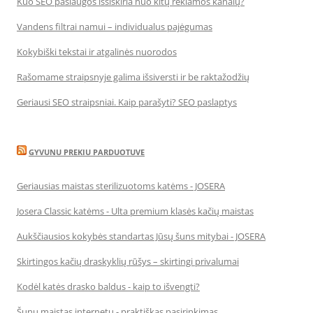
Kuo SEO paslaugos išsiskiria nuo kitų reklamos kanalų?
Vandens filtrai namui – individualus pajėgumas
Kokybiški tekstai ir atgalinės nuorodos
Rašomame straipsnyje galima išsiversti ir be raktažodžių
Geriausi SEO straipsniai. Kaip parašyti? SEO paslaptys
GYVUNU PREKIU PARDUOTUVE
Geriausias maistas sterilizuotoms katėms - JOSERA
Josera Classic katėms - Ulta premium klasės kačių maistas
Aukščiausios kokybės standartas Jūsų šuns mitybai - JOSERA
Skirtingos kačių draskyklių rūšys – skirtingi privalumai
Kodėl katės drasko baldus - kaip to išvengti?
Šunų maistas internetu - praktiškas pasirinkimas