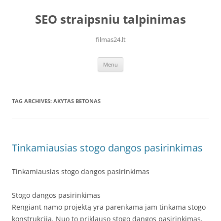
Skip
to
SEO straipsniu talpinimas
content
filmas24.lt
Menu
TAG ARCHIVES:
AKYTAS BETONAS
Tinkamiausias stogo dangos pasirinkimas
Tinkamiausias stogo dangos pasirinkimas
Stogo dangos pasirinkimas
Rengiant namo projektą yra parenkama jam tinkama stogo
konstrukcija. Nuo to priklauso stogo dangos pasirinkimas,