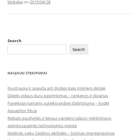
blokeliai
on
2015/04/28
.
Search
Search
NAUJAUSI STRAIPSNIAI
Nuotrauka ir spauda ant drobės kaip interjero detalė
Didelis vidaus durų pasirinkimas – rankenos ir dizainas
Paveikslai namams suteikia erdvei išskirtinumą – Kodėl
Aquaphor filtrai
Riebalų gaudyklės ir lietaus vandens talpos: reikšmingos
aplinkosauginės technologijos mieste
Medinės vaikų žaidimo aikštelės – būtinas impregnavimas