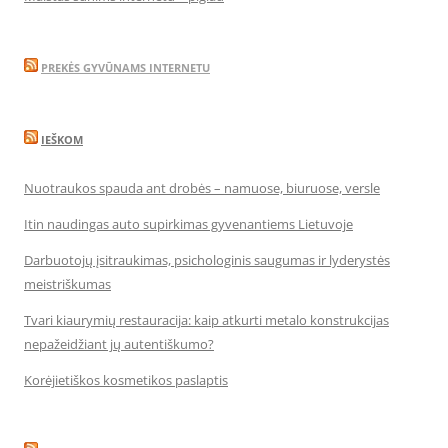
PREKĖS GYVŪNAMS INTERNETU
IEŠKOM
Nuotraukos spauda ant drobės – namuose, biuruose, versle
Itin naudingas auto supirkimas gyvenantiems Lietuvoje
Darbuotojų įsitraukimas, psichologinis saugumas ir lyderystės
meistriškumas
Tvari kiaurymių restauracija: kaip atkurti metalo konstrukcijas
nepažeidžiant jų autentiškumo?
Korėjietiškos kosmetikos paslaptis