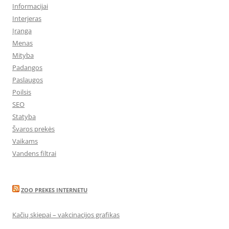
Informacijai
Interjeras
Įranga
Menas
Mityba
Padangos
Paslaugos
Poilsis
SEO
Statyba
Švaros prekės
Vaikams
Vandens filtrai
ZOO PREKES INTERNETU
Kačių skiepai – vakcinacijos grafikas