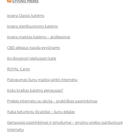
GYVUNU PREKES
Josera Classic katėms
Josera sterilizuotoms katėms
Josera maistas katėms – atsiliepimai
CBD aliejaus nauda gyvūnams
Ką dovanoti įsigijusiam katę
ROYAL Canin
Patogumas šunų maistą pirkti internetu
Koks kraikas katėms geriausias?
Prekės internetu su akcija – praktiškas pasirinkimas
Įtaka keturkojų išvaizdai – šunų ėdalas
Geriausias pasirinkimas ir privalumai – gyvūnų prekių parduotuvė
internetu