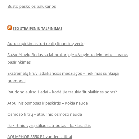
Būsto paskolos palūkanos
SEO STRAIPSNIU TALPINIMAS
Auto supirkimas turi realią finansinę vertę
Sužadėtuvių žiedas su laboratorijoje užaugintu deimantu – tvarus
pasirinkimas
Ekstremalų krūvį atlaikančios medžiagos – Tiekimas sunkiajai
pramonei
Raudono aukso žiedai – kodėl jie traukia šiuolaikines poras?
Atbulinis osmosas ir paskirtis – Kokia nauda
Osmoso filtrų – atbulinio osmoso nauda
Išskirtinio vyrų stiliaus atributas – kaklaraištis
AQUAPHOR S550 P1 vandens filtrai