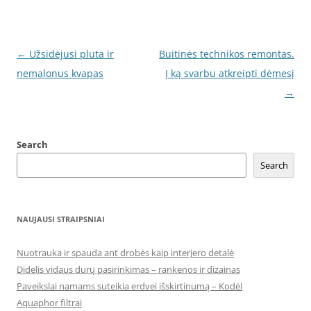
Post
←
Užsidėjusi pluta ir
Buitinės technikos remontas.
navigation
nemalonus kvapas
Į ką svarbu atkreipti dėmesį
→
Search
Search
NAUJAUSI STRAIPSNIAI
Nuotrauka ir spauda ant drobės kaip interjero detalė
Didelis vidaus durų pasirinkimas – rankenos ir dizainas
Paveikslai namams suteikia erdvei išskirtinumą – Kodėl
Aquaphor filtrai