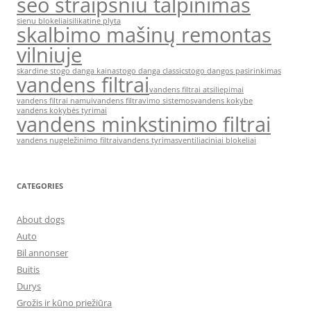
seo straipsniu talpinimas
sienu blokeliai
silikatine plyta
skalbimo mašinų remontas
vilniuje
skardine stogo danga kaina
stogo danga classic
stogo dangos pasirinkimas
vandens filtrai
vandens filtrai atsiliepimai
vandens filtrai namui
vandens filtravimo sistemos
vandens kokybe
vandens kokybės tyrimai
vandens minkstinimo filtrai
vandens nugeležinimo filtrai
vandens tyrimas
ventiliaciniai blokeliai
CATEGORIES
About dogs
Auto
Bil annonser
Buitis
Durys
Grožis ir kūno priežiūra