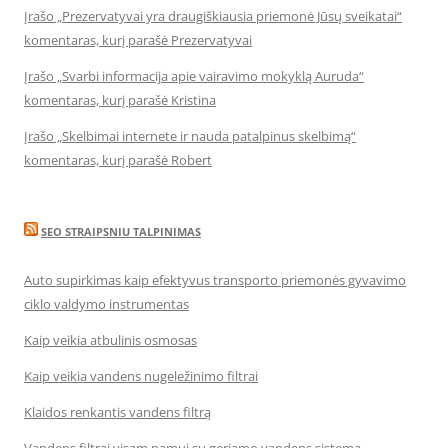
Įrašo „Prezervatyvai yra draugiškiausia priemonė Jūsų sveikatai“
komentaras, kurį parašė Prezervatyvai
Įrašo „Svarbi informacija apie vairavimo mokyklą Auruda“
komentaras, kurį parašė Kristina
Įrašo „Skelbimai internete ir nauda patalpinus skelbimą“
komentaras, kurį parašė Robert
SEO STRAIPSNIU TALPINIMAS
Auto supirkimas kaip efektyvus transporto priemonės gyvavimo
ciklo valdymo instrumentas
Kaip veikia atbulinis osmosas
Kaip veikia vandens nugeležinimo filtrai
Klaidos renkantis vandens filtrą