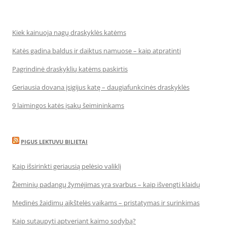
Kiek kainuoja nagų draskyklės katėms
Katės gadina baldus ir daiktus namuose – kaip atpratinti
Pagrindinė draskyklių katėms paskirtis
Geriausia dovana įsigijus katę – daugiafunkcinės draskyklės
9 laimingos katės įsakų šeimininkams
PIGUS LEKTUVU BILIETAI
Kaip išsirinkti geriausią pelėsio valiklį
Žieminių padangų žymėjimas yra svarbus – kaip išvengti klaidų
Medinės žaidimų aikštelės vaikams – pristatymas ir surinkimas
Kaip sutaupyti aptveriant kaimo sodybą?