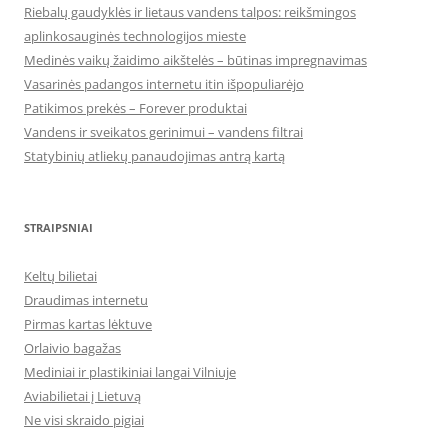
Riebalų gaudyklės ir lietaus vandens talpos: reikšmingos
aplinkosauginės technologijos mieste
Medinės vaikų žaidimo aikštelės – būtinas impregnavimas
Vasarinės padangos internetu itin išpopuliarėjo
Patikimos prekės – Forever produktai
Vandens ir sveikatos gerinimui – vandens filtrai
Statybinių atliekų panaudojimas antrą kartą
STRAIPSNIAI
Keltų bilietai
Draudimas internetu
Pirmas kartas lėktuve
Orlaivio bagažas
Mediniai ir plastikiniai langai Vilniuje
Aviabilietai į Lietuvą
Ne visi skraido pigiai