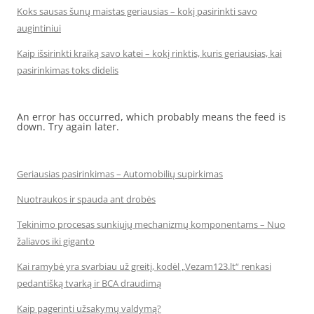
Koks sausas šunų maistas geriausias – kokį pasirinkti savo
augintiniui
Kaip išsirinkti kraiką savo katei – kokį rinktis, kuris geriausias, kai
pasirinkimas toks didelis
An error has occurred, which probably means the feed is
down. Try again later.
Geriausias pasirinkimas – Automobilių supirkimas
Nuotraukos ir spauda ant drobės
Tekinimo procesas sunkiųjų mechanizmų komponentams – Nuo
žaliavos iki giganto
Kai ramybė yra svarbiau už greitį, kodėl „Vezam123.lt“ renkasi
pedantišką tvarką ir BCA draudimą
Kaip pagerinti užsakymų valdymą?