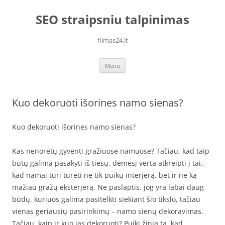
Skip
to
SEO straipsniu talpinimas
content
filmas24.lt
Menu
Kuo dekoruoti išorines namo sienas?
Kuo dekoruoti išorines namo sienas?
Kas nenorėtų gyventi gražiuose namuose? Tačiau, kad taip
būtų galima pasakyti iš tiesų, dėmesį verta atkreipti į tai,
kad namai turi turėti ne tik puikų interjerą, bet ir ne ką
mažiau gražų eksterjerą. Ne paslaptis, jog yra labai daug
būdų, kuriuos galima pasitelkti siekiant šio tikslo, tačiau
vienas geriausių pasirinkimų – namo sienų dekoravimas.
Tačiau, kaip ir kuo jas dekoruoti? Puiki žinia ta, kad