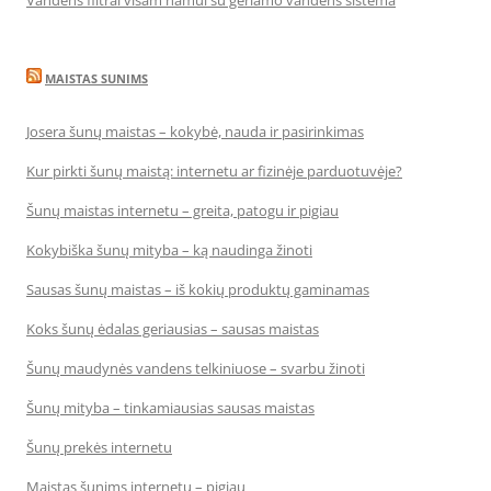
Vandens filtrai visam namui su geriamo vandens sistema
MAISTAS SUNIMS
Josera šunų maistas – kokybė, nauda ir pasirinkimas
Kur pirkti šunų maistą: internetu ar fizinėje parduotuvėje?
Šunų maistas internetu – greita, patogu ir pigiau
Kokybiška šunų mityba – ką naudinga žinoti
Sausas šunų maistas – iš kokių produktų gaminamas
Koks šunų ėdalas geriausias – sausas maistas
Šunų maudynės vandens telkiniuose – svarbu žinoti
Šunų mityba – tinkamiausias sausas maistas
Šunų prekės internetu
Maistas šunims internetu – pigiau