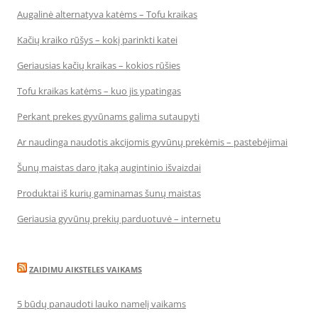
Augalinė alternatyva katėms – Tofu kraikas
Kačių kraiko rūšys – kokį parinkti katei
Geriausias kačių kraikas – kokios rūšies
Tofu kraikas katėms – kuo jis ypatingas
Perkant prekes gyvūnams galima sutaupyti
Ar naudinga naudotis akcijomis gyvūnų prekėmis – pastebėjimai
Šunų maistas daro įtaką augintinio išvaizdai
Produktai iš kurių gaminamas šunų maistas
Geriausia gyvūnų prekių parduotuvė – internetu
ZAIDIMU AIKSTELES VAIKAMS
5 būdų panaudoti lauko namelį vaikams