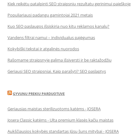
Kiek reikėtų patalpinti SEO straipsnių rezultatų gerinimui paieškoje
Populiariausi padangų gamintojai 2021 metais
Kuo SEO paslaugos išsiskiria nuo kitų reklamos kanalų?
Vandens filtrai namui – individualus pajėgumas
Kokybiški tekstai ir atgalinės nuorodos
Rašomame straipsnyje galima išsiversti ir be raktažodžių
Geriausi SEO straipsniai. Kaip parašyti? SEO paslaptys
GYVUNU PREKIU PARDUOTUVE
Geriausias maistas sterilizuotoms katėms - JOSERA
Josera Classic katėms - Ulta premium klasės kačių maistas
Aukščiausios kokybės standartas Jūsų šuns mitybai - JOSERA