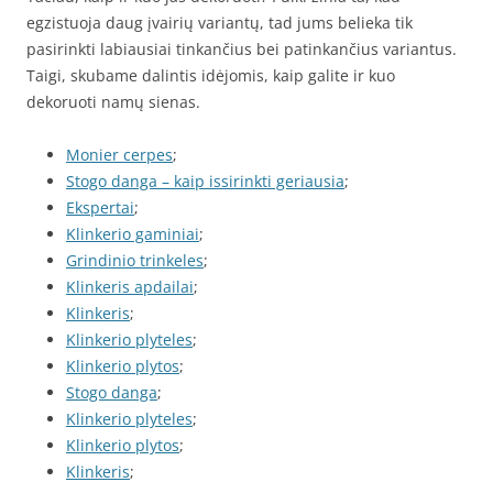
egzistuoja daug įvairių variantų, tad jums belieka tik
pasirinkti labiausiai tinkančius bei patinkančius variantus.
Taigi, skubame dalintis idėjomis, kaip galite ir kuo
dekoruoti namų sienas.
Monier cerpes
;
Stogo danga – kaip issirinkti geriausia
;
Ekspertai
;
Klinkerio gaminiai
;
Grindinio trinkeles
;
Klinkeris apdailai
;
Klinkeris
;
Klinkerio plyteles
;
Klinkerio plytos
;
Stogo danga
;
Klinkerio plyteles
;
Klinkerio plytos
;
Klinkeris
;