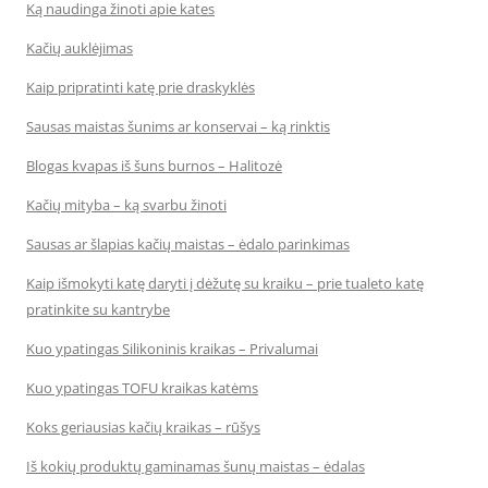
Ką naudinga žinoti apie kates
Kačių auklėjimas
Kaip pripratinti katę prie draskyklės
Sausas maistas šunims ar konservai – ką rinktis
Blogas kvapas iš šuns burnos – Halitozė
Kačių mityba – ką svarbu žinoti
Sausas ar šlapias kačių maistas – ėdalo parinkimas
Kaip išmokyti katę daryti į dėžutę su kraiku – prie tualeto katę
pratinkite su kantrybe
Kuo ypatingas Silikoninis kraikas – Privalumai
Kuo ypatingas TOFU kraikas katėms
Koks geriausias kačių kraikas – rūšys
Iš kokių produktų gaminamas šunų maistas – ėdalas