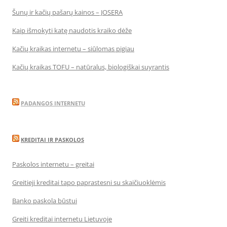
Šunų ir kačių pašarų kainos – JOSERA
Kaip išmokyti katę naudotis kraiko dėže
Kačių kraikas internetu – siūlomas pigiau
Kačių kraikas TOFU – natūralus, biologiškai suyrantis
PADANGOS INTERNETU
KREDITAI IR PASKOLOS
Paskolos internetu – greitai
Greitieji kreditai tapo paprastesni su skaičiuoklėmis
Banko paskola būstui
Greiti kreditai internetu Lietuvoje