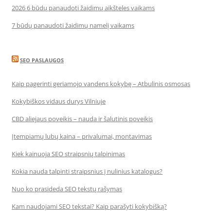
2026 6 būdų panaudoti žaidimų aikšteles vaikams
7 būdų panaudoti žaidimų namelį vaikams
SEO PASLAUGOS
Kaip pagerinti geriamojo vandens kokybę – Atbulinis osmosas
Kokybiškos vidaus durys Vilniuje
CBD aliejaus poveikis – nauda ir šalutinis poveikis
Įtempiamų lubų kaina – privalumai, montavimas
Kiek kainuoja SEO straipsnių talpinimas
Kokia nauda talpinti straipsnius į nulinius katalogus?
Nuo ko prasideda SEO tekstų rašymas
Kam naudojami SEO tekstai? Kaip parašyti kokybišką?