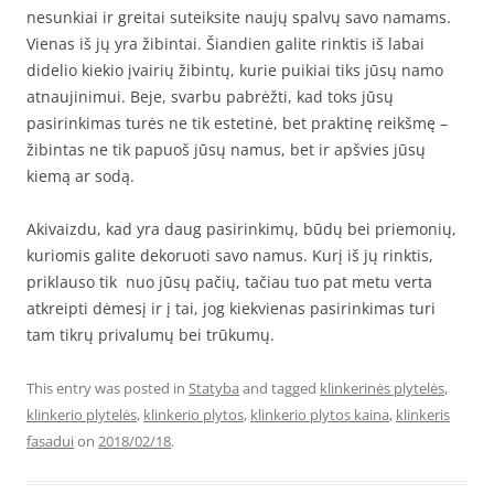
nesunkiai ir greitai suteiksite naujų spalvų savo namams.
Vienas iš jų yra žibintai. Šiandien galite rinktis iš labai
didelio kiekio įvairių žibintų, kurie puikiai tiks jūsų namo
atnaujinimui. Beje, svarbu pabrėžti, kad toks jūsų
pasirinkimas turės ne tik estetinė, bet praktinę reikšmę –
žibintas ne tik papuoš jūsų namus, bet ir apšvies jūsų
kiemą ar sodą.
Akivaizdu, kad yra daug pasirinkimų, būdų bei priemonių,
kuriomis galite dekoruoti savo namus. Kurį iš jų rinktis,
priklauso tik nuo jūsų pačių, tačiau tuo pat metu verta
atkreipti dėmesį ir į tai, jog kiekvienas pasirinkimas turi
tam tikrų privalumų bei trūkumų.
This entry was posted in
Statyba
and tagged
klinkerinės plytelės
,
klinkerio plytelės
,
klinkerio plytos
,
klinkerio plytos kaina
,
klinkeris
fasadui
on
2018/02/18
.