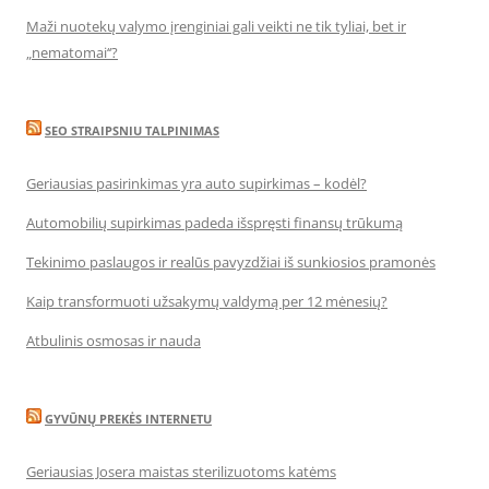
Maži nuotekų valymo įrenginiai gali veikti ne tik tyliai, bet ir
„nematomai‘‘?
SEO STRAIPSNIU TALPINIMAS
Geriausias pasirinkimas yra auto supirkimas – kodėl?
Automobilių supirkimas padeda išspręsti finansų trūkumą
Tekinimo paslaugos ir realūs pavyzdžiai iš sunkiosios pramonės
Kaip transformuoti užsakymų valdymą per 12 mėnesių?
Atbulinis osmosas ir nauda
GYVŪNŲ PREKĖS INTERNETU
Geriausias Josera maistas sterilizuotoms katėms