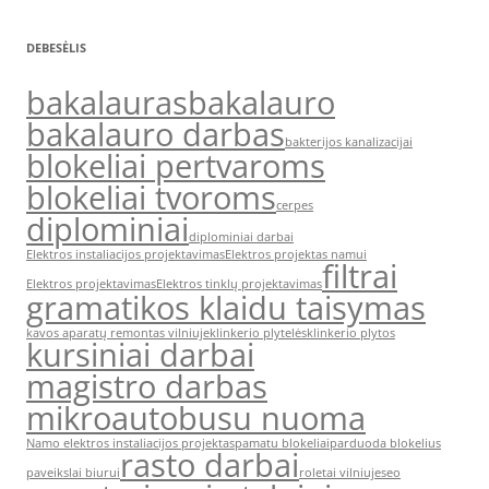
DEBESĖLIS
bakalauras
bakalauro
bakalauro darbas
bakterijos kanalizacijai
blokeliai pertvaroms
blokeliai tvoroms
cerpes
diplominiai
diplominiai darbai
Elektros instaliacijos projektavimas
Elektros projektas namui
filtrai
Elektros projektavimas
Elektros tinklų projektavimas
gramatikos klaidu taisymas
kavos aparatų remontas vilniuje
klinkerio plytelės
klinkerio plytos
kursiniai darbai
magistro darbas
mikroautobusu nuoma
Namo elektros instaliacijos projektas
pamatu blokeliai
parduoda blokelius
rasto darbai
paveikslai biurui
roletai vilniuje
seo