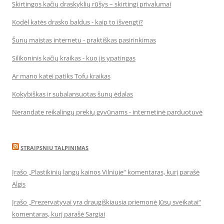
Skirtingos kačių draskyklių rūšys – skirtingi privalumai
Kodėl katės drasko baldus - kaip to išvengti?
Šunų maistas internetu - praktiškas pasirinkimas
Silikoninis kačių kraikas - kuo jis ypatingas
Ar mano katei patiks Tofu kraikas
Kokybiškas ir subalansuotas šunų ėdalas
Nerandate reikalingų prekių gyvūnams - internetinė parduotuvė
STRAIPSNIU TALPINIMAS
Įrašo „Plastikinių langų kainos Vilniuje“ komentaras, kurį parašė
Algis
Įrašo „Prezervatyvai yra draugiškiausia priemonė Jūsų sveikatai“
komentaras, kurį parašė Sargiai