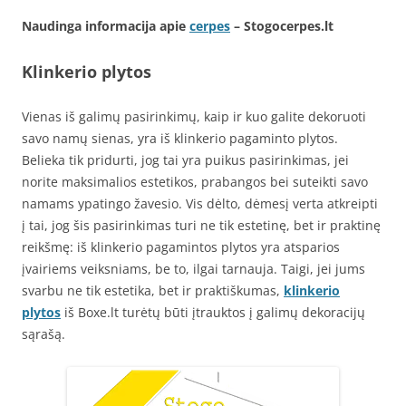
Naudinga informacija apie
cerpes
– Stogocerpes.lt
Klinkerio plytos
Vienas iš galimų pasirinkimų, kaip ir kuo galite dekoruoti
savo namų sienas, yra iš klinkerio pagaminto plytos.
Belieka tik pridurti, jog tai yra puikus pasirinkimas, jei
norite maksimalios estetikos, prabangos bei suteikti savo
namams ypatingo žavesio. Vis dėlto, dėmesį verta atkreipti
į tai, jog šis pasirinkimas turi ne tik estetinę, bet ir praktinę
reikšmę: iš klinkerio pagamintos plytos yra atsparios
įvairiems veiksniams, be to, ilgai tarnauja. Taigi, jei jums
svarbu ne tik estetika, bet ir praktiškumas,
klinkerio
plytos
iš Boxe.lt turėtų būti įtrauktos į galimų dekoracijų
sąrašą.