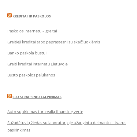
KREDITAI IR PASKOLOS
Paskolos internetu – greitai
Greitieji kreditai tapo paprastesni su skaičiuoklėmis
Banko paskola būstui
Greiti kreditai internetu Lietuvoje
Būsto paskolos palūkanos
SEO STRAIPSNIU TALPINIMAS
Auto supirkimas turi realią finansinę vertę
Sužadėtuvių žiedas su laboratorijoje užaugintu deimantu – tvarus
pasirinkimas