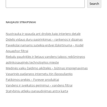
Search
NAUJAUSI STRAIPSNIAI
Nuotrauka ir spauda ant drobės kaip interjero detalė
Didelis vidaus durų pasirinkimas – rankenos ir dizainas
Paveikslai namams suteikia erdvei išskirtinumą – Kodėl
Aquaphor filtrai
Riebalų gaudyklės ir lietaus vandens talpos: reikšmingos
aplinkosauginės technologijos mieste
Medinės vaikų žaidimo aikštelės – būtinas impregnavimas
Vasarinės padangos internetu itin išpopuliarėjo
Patikimos prekės – Forever produktai
Vandens ir sveikatos gerinimui – vandens filtrai
Statybinių atliekų panaudojimas antrą kartą