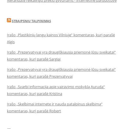
Nerandate reikalingų prekių gyvūnams - internetinė parduotuvė
STRAIPSNIU TALPINIMAS
Įrašo „Plastikinių langų kainos Vilniuje“ komentaras, kurį parašė
Algis
Įrašo „Prezervatyvai yra draugiškiausia priemonė Jūsų sveikatai“
komentaras, kurį parašė Sargiai
Įrašo „Prezervatyvai yra draugiškiausia priemonė Jūsų sveikatai“
komentaras, kurį parašė Prezervatyvai
Įrašo „Svarbi informacija apie vairavimo mokyklą Auruda“
komentaras, kurį parašė Kristina
Įrašo „Skelbimai internete ir nauda patalpinus skelbimą“
komentaras, kurį parašė Robert