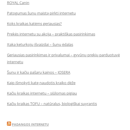
ROYAL Canin
Patogumas šunų maistą pirkti internetu
Koks kraikas katėms geriausias?
Prekės internetu su akcija – praktiškas pasirinkimas
Įtaka keturkojų išvaizdai – šunų ėdalas
Geriausias pasirinkimas ir privalumai – gyvūnų prekių parduotuvė
internetu
Šunų ir kačių pašarų kainos – JOSERA
Kaip išmokyti katę naudotis kraiko dėže
Kačių kraikas internetu – siūlomas pigiau
Kačių kraikas TOFU – natūralus, biologiškai suyrantis
PADANGOS INTERNETU