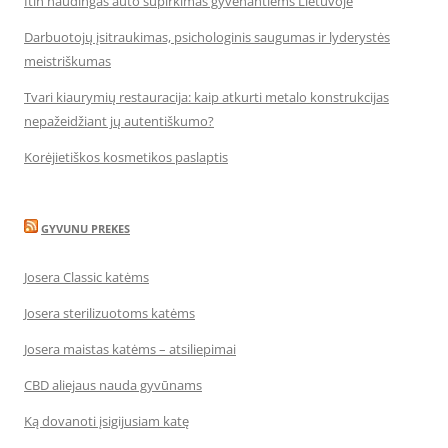
Itin naudingas auto supirkimas gyvenantiems Lietuvoje
Darbuotojų įsitraukimas, psichologinis saugumas ir lyderystės
meistriškumas
Tvari kiaurymių restauracija: kaip atkurti metalo konstrukcijas
nepažeidžiant jų autentiškumo?
Korėjietiškos kosmetikos paslaptis
GYVUNU PREKES
Josera Classic katėms
Josera sterilizuotoms katėms
Josera maistas katėms – atsiliepimai
CBD aliejaus nauda gyvūnams
Ką dovanoti įsigijusiam katę