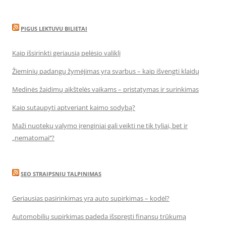
PIGUS LEKTUVU BILIETAI
Kaip išsirinkti geriausią pelėsio valiklį
Žieminių padangų žymėjimas yra svarbus – kaip išvengti klaidų
Medinės žaidimų aikštelės vaikams – pristatymas ir surinkimas
Kaip sutaupyti aptveriant kaimo sodybą?
Maži nuotekų valymo įrenginiai gali veikti ne tik tyliai, bet ir
„nematomai‘‘?
SEO STRAIPSNIU TALPINIMAS
Geriausias pasirinkimas yra auto supirkimas – kodėl?
Automobilių supirkimas padeda išspręsti finansų trūkumą