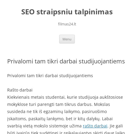
Skip
to
SEO straipsniu talpinimas
content
filmas24.lt
Menu
Privalomi tam tikri darbai studijuojantiems
Privalomi tam tikri darbai studijuojantiems
Rašto darbai
Kiekvienais metais studentai, kurie studijuoja aukštosiose
mokyklose turi parengti tam tikrus darbus. Mokslas
susideda ne tik iš egzaminų laikymo, pasiruošimo
įskaitoms, paskaitų lankymo, bet ir kitų dalykų. Labai
svarbią vietą mokslo sistemoje užima
rašto darbai
. Jie gali
būti įvairūs tiek sudėtingi ir reikalaujantys skirti daug laiko,