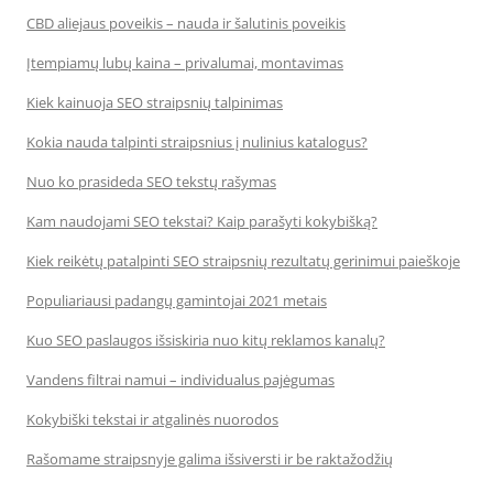
CBD aliejaus poveikis – nauda ir šalutinis poveikis
Įtempiamų lubų kaina – privalumai, montavimas
Kiek kainuoja SEO straipsnių talpinimas
Kokia nauda talpinti straipsnius į nulinius katalogus?
Nuo ko prasideda SEO tekstų rašymas
Kam naudojami SEO tekstai? Kaip parašyti kokybišką?
Kiek reikėtų patalpinti SEO straipsnių rezultatų gerinimui paieškoje
Populiariausi padangų gamintojai 2021 metais
Kuo SEO paslaugos išsiskiria nuo kitų reklamos kanalų?
Vandens filtrai namui – individualus pajėgumas
Kokybiški tekstai ir atgalinės nuorodos
Rašomame straipsnyje galima išsiversti ir be raktažodžių