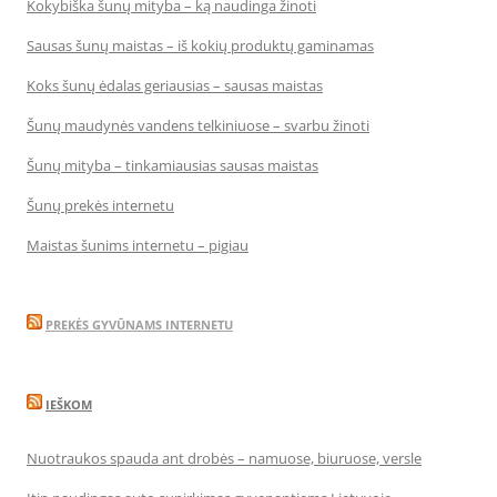
Kokybiška šunų mityba – ką naudinga žinoti
Sausas šunų maistas – iš kokių produktų gaminamas
Koks šunų ėdalas geriausias – sausas maistas
Šunų maudynės vandens telkiniuose – svarbu žinoti
Šunų mityba – tinkamiausias sausas maistas
Šunų prekės internetu
Maistas šunims internetu – pigiau
PREKĖS GYVŪNAMS INTERNETU
IEŠKOM
Nuotraukos spauda ant drobės – namuose, biuruose, versle