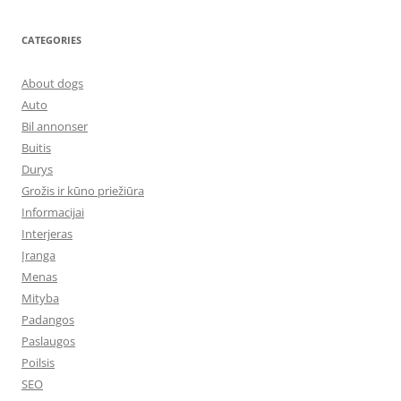
CATEGORIES
About dogs
Auto
Bil annonser
Buitis
Durys
Grožis ir kūno priežiūra
Informacijai
Interjeras
Įranga
Menas
Mityba
Padangos
Paslaugos
Poilsis
SEO