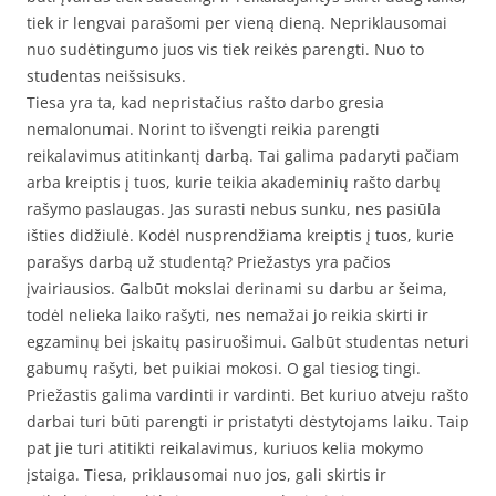
tiek ir lengvai parašomi per vieną dieną. Nepriklausomai
nuo sudėtingumo juos vis tiek reikės parengti. Nuo to
studentas neišsisuks.
Tiesa yra ta, kad nepristačius rašto darbo gresia
nemalonumai. Norint to išvengti reikia parengti
reikalavimus atitinkantį darbą. Tai galima padaryti pačiam
arba kreiptis į tuos, kurie teikia akademinių rašto darbų
rašymo paslaugas. Jas surasti nebus sunku, nes pasiūla
išties didžiulė. Kodėl nusprendžiama kreiptis į tuos, kurie
parašys darbą už studentą? Priežastys yra pačios
įvairiausios. Galbūt mokslai derinami su darbu ar šeima,
todėl nelieka laiko rašyti, nes nemažai jo reikia skirti ir
egzaminų bei įskaitų pasiruošimui. Galbūt studentas neturi
gabumų rašyti, bet puikiai mokosi. O gal tiesiog tingi.
Priežastis galima vardinti ir vardinti. Bet kuriuo atveju rašto
darbai turi būti parengti ir pristatyti dėstytojams laiku. Taip
pat jie turi atitikti reikalavimus, kuriuos kelia mokymo
įstaiga. Tiesa, priklausomai nuo jos, gali skirtis ir