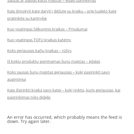
Sausas ar šlapias kačių maistas – ėdalo parinkimas
Kaip išmokyti katę daryti į dėžutę su kraiku – prie tualeto katę
pratinkite su kantrybe
Kuo ypatingas Silikoninis kraikas – Privalumai
Kuo ypatingas TOFU kraikas katėms
Koks geriausias kačių kraikas – rūšys
Iš kokių produktų gaminamas šunų maistas – ėdalas
Koks sausas šunų maistas geriausias – kokį pasirinkti savo
augintiniui
Kaip išsirinkti kraiką savo katei – kokį rinktis, kuris geriausias, kai
pasirinkimas toks didelis
An error has occurred, which probably means the feed is
down. Try again later.