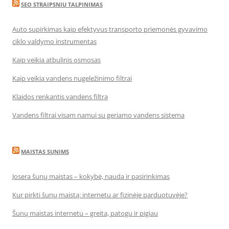
SEO STRAIPSNIU TALPINIMAS
Auto supirkimas kaip efektyvus transporto priemonės gyvavimo
ciklo valdymo instrumentas
Kaip veikia atbulinis osmosas
Kaip veikia vandens nugeležinimo filtrai
Klaidos renkantis vandens filtrą
Vandens filtrai visam namui su geriamo vandens sistema
MAISTAS SUNIMS
Josera šunų maistas – kokybė, nauda ir pasirinkimas
Kur pirkti šunų maistą: internetu ar fizinėje parduotuvėje?
Šunų maistas internetu – greita, patogu ir pigiau