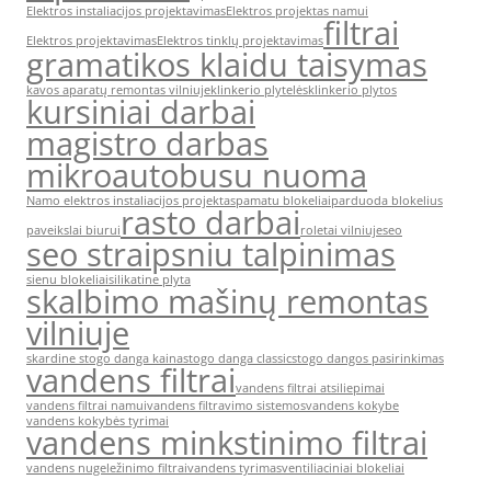
Elektros instaliacijos projektavimas
Elektros projektas namui
filtrai
Elektros projektavimas
Elektros tinklų projektavimas
gramatikos klaidu taisymas
kavos aparatų remontas vilniuje
klinkerio plytelės
klinkerio plytos
kursiniai darbai
magistro darbas
mikroautobusu nuoma
Namo elektros instaliacijos projektas
pamatu blokeliai
parduoda blokelius
rasto darbai
paveikslai biurui
roletai vilniuje
seo
seo straipsniu talpinimas
sienu blokeliai
silikatine plyta
skalbimo mašinų remontas
vilniuje
skardine stogo danga kaina
stogo danga classic
stogo dangos pasirinkimas
vandens filtrai
vandens filtrai atsiliepimai
vandens filtrai namui
vandens filtravimo sistemos
vandens kokybe
vandens kokybės tyrimai
vandens minkstinimo filtrai
vandens nugeležinimo filtrai
vandens tyrimas
ventiliaciniai blokeliai