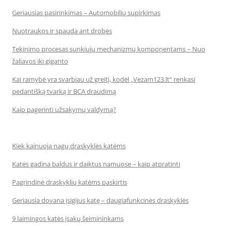
Geriausias pasirinkimas – Automobilių supirkimas
Nuotraukos ir spauda ant drobės
Tekinimo procesas sunkiųjų mechanizmų komponentams – Nuo
žaliavos iki giganto
Kai ramybė yra svarbiau už greitį, kodėl „Vezam123.lt“ renkasi
pedantišką tvarką ir BCA draudimą
Kaip pagerinti užsakymų valdymą?
Kiek kainuoja nagų draskyklės katėms
Katės gadina baldus ir daiktus namuose – kaip atpratinti
Pagrindinė draskyklių katėms paskirtis
Geriausia dovana įsigijus katę – daugiafunkcinės draskyklės
9 laimingos katės įsakų šeimininkams