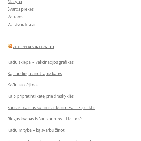
Statyba
Švaros prekės
Vaikams
Vandens filtrai
ZOO PREKES INTERNETU
Kačių skiepai – vakcinacijos grafikas
Ką naudinga žinoti apie kates
Kačių auklėjimas
Kaip pripratinti katę prie draskyklės
Sausas maistas šunims ar konservai – ką rinktis
Blogas kvapas iš šuns burnos – Halitozė
Kačių mityba – ką svarbu žinoti