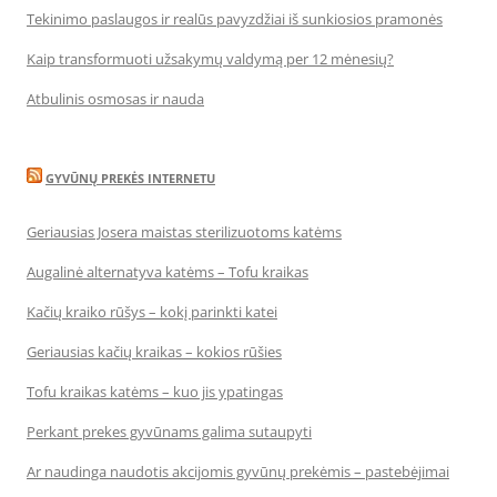
Tekinimo paslaugos ir realūs pavyzdžiai iš sunkiosios pramonės
Kaip transformuoti užsakymų valdymą per 12 mėnesių?
Atbulinis osmosas ir nauda
GYVŪNŲ PREKĖS INTERNETU
Geriausias Josera maistas sterilizuotoms katėms
Augalinė alternatyva katėms – Tofu kraikas
Kačių kraiko rūšys – kokį parinkti katei
Geriausias kačių kraikas – kokios rūšies
Tofu kraikas katėms – kuo jis ypatingas
Perkant prekes gyvūnams galima sutaupyti
Ar naudinga naudotis akcijomis gyvūnų prekėmis – pastebėjimai