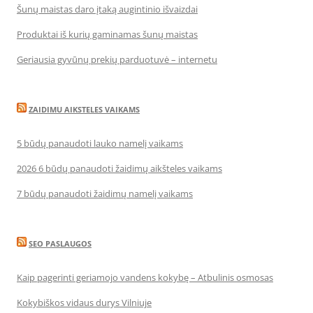
Šunų maistas daro įtaką augintinio išvaizdai
Produktai iš kurių gaminamas šunų maistas
Geriausia gyvūnų prekių parduotuvė – internetu
ZAIDIMU AIKSTELES VAIKAMS
5 būdų panaudoti lauko namelį vaikams
2026 6 būdų panaudoti žaidimų aikšteles vaikams
7 būdų panaudoti žaidimų namelį vaikams
SEO PASLAUGOS
Kaip pagerinti geriamojo vandens kokybę – Atbulinis osmosas
Kokybiškos vidaus durys Vilniuje