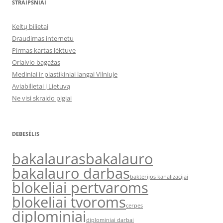
STRAIPSNIAI
Keltų bilietai
Draudimas internetu
Pirmas kartas lėktuve
Orlaivio bagažas
Mediniai ir plastikiniai langai Vilniuje
Aviabilietai į Lietuvą
Ne visi skraido pigiai
DEBESĖLIS
bakalauras
bakalauro
bakalauro darbas
bakterijos kanalizacijai
blokeliai pertvaroms
blokeliai tvoroms
cerpes
diplominiai
diplominiai darbai