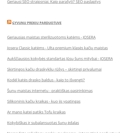
Geriausi SEO straipsniai. Kaip parašyti? SEO paslaptys
GYVUNU PREKIU PARDUOTUVE
Geriausias maistas sterilizuotoms katėms - JOSERA
Josera Classic katėms - Ulta premium klasės kačių maistas
Aukščiausios kokybės standartas Jūsų šuns mitybai - JOSERA
Skirtingos kačių draskyklių rūšys – skirtingi privalumai
Kodėl katės drasko baldus - kaip to išvengti?
Šunų maistas internetu - praktiškas pasirinkimas
Silikoninis kačių kraikas - kuo jis ypatingas
Ar mano katei patiks Tofu kraikas
Kokybiškas ir subalansuotas šunų ėdalas