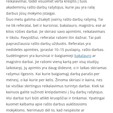
reikalavimai, todėl visuomet verta kreiptis į tuos
akademinių rašto darbų rašytojus, kurie jau yra rašę
darbus jūsų mokymo įstaigai.
Šiuo metu galima užsakyti įvairių rašto darbų rašymą. Tai
ne tik referatai, bet ir kursiniai, bakalauro, magistro, esė ar
kitos rūšies darbai. Jie skiriasi savo apimtimi, reikalavimais
ir tikslu. Pavyzdžiui, referatai rašomi itin dažnai. Tai pati
paprasčiausia rašto darbų užduotis. Referatas yra
nedidelės apimties, įprastai 10–15 puslapių, rašto darbas.
Sudėtingesni yra kursiniai ir baigiamieji
bakalauro
ar
magistro darbai. Jie rašomi vieną kartą per visą studijų
laikotarpį. Jų apimtis yra daug didesnė, o ir laikas skiriamas
rašymui ilgesnis. Kai kurie baigiamąjį darbą parašo per
mėnesį, o kai kurie per kelis. Žinoma skiriasi ir kaina, nes
tai visiškai skirtingus reikalavimus turintys darbai. Kiek tai
kainuos galite sužinoti kreipdamiesi į šių darbų rašytojus.
Visi darbai turi būti atlikti kruopščiai ir tinkamai. Ypatingai
kuomet kalbama apie rašto darbus aukštosioms
mokykloms. Nerimauti dėl to, kad nespėsite ar