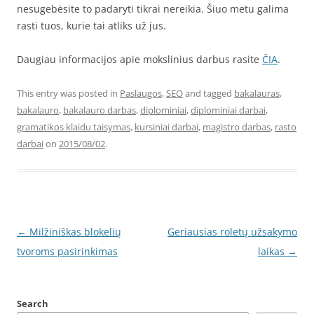
nesugebėsite to padaryti tikrai nereikia. Šiuo metu galima
rasti tuos, kurie tai atliks už jus.
Daugiau informacijos apie mokslinius darbus rasite
ČIA
.
This entry was posted in
Paslaugos
,
SEO
and tagged
bakalauras
,
bakalauro
,
bakalauro darbas
,
diplominiai
,
diplominiai darbai
,
gramatikos klaidu taisymas
,
kursiniai darbai
,
magistro darbas
,
rasto
darbai
on
2015/08/02
.
Post
←
Milžiniškas blokelių
Geriausias roletų užsakymo
navigation
tvoroms pasirinkimas
laikas
→
Search