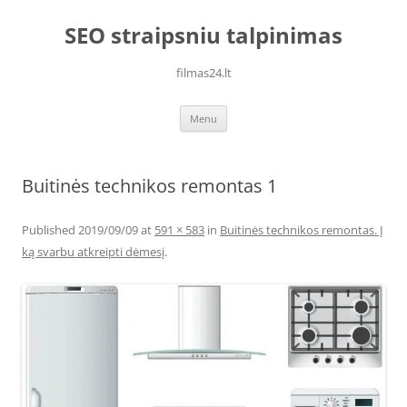
Skip
to
SEO straipsniu talpinimas
content
filmas24.lt
Menu
Buitinės technikos remontas 1
Published
2019/09/09
at
591 × 583
in
Buitinės technikos remontas. Į
ką svarbu atkreipti dėmesį
.